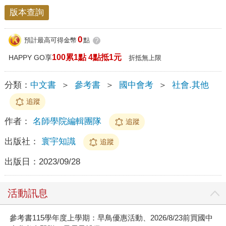
版本查詢
0
預計最高可得金幣
點
?
100累1點 4點抵1元
HAPPY GO享
折抵無上限
分類：
中文書
＞
參考書
＞
國中會考
＞
社會.其他
追蹤
作者：
名師學院編輯團隊
追蹤
出版社：
寰宇知識
追蹤
出版日：
2023/09/28
活動訊息
參考書115學年度上學期：早鳥優惠活動、2026/8/23前買國中