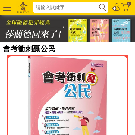
0
會考衝刺贏公民