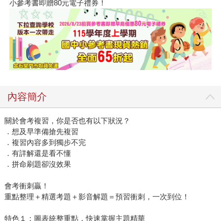
小參考書即贈80元電子禮券！
內容簡介
關於會考複習，你是否也有以下狀況？
．想及早準備搶先複習
．複習內容多到獨步不完
．有詳解還是看不懂
．拼命刷題卻沒效果
會考衝刺贏！
重點整理＋精選考題＋影音解題＝預習衝刺，一次到位！
特色１：圖表統整重點，快速掌握主題精華