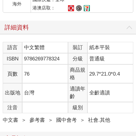
海外
港澳店取：
詳細資料
語言
中文繁體
裝訂
紙本平裝
ISBN
9786269778324
分級
普通級
商品規
頁數
76
29.7*21.0*0.4
格
適讀年
出版地
台灣
全齡適讀
齡
注音
級別
中文書
＞
參考書
＞
國中會考
＞
社會.其他