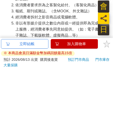
會
依消費者要求所為之客製化給付。（客製化商品）
報紙、期刊或雜誌。（含MOOK、外文雜誌）
員
經消費者拆封之影音商品或電腦軟體。
非以有形媒介提供之數位內容或一經提供即為完成之線
日
上服務，經消費者事先同意始提供。（如：電子書、電
子雜誌、下載版軟體、虛擬商品…等）
已拆封之個人衛生用品。（如：內衣褲、刮鬍刀、除毛
立即結帳
加入購物車
刀…等）
※ 本商品會員日滿額金幣加碼回饋最高15倍
若非上列種類商品，均享有到貨7天的猶豫期（含例假
日）。
預計 2026/08/13 出貨
購買後進貨
預訂門市商品
門市庫存
大量採購
辦理退換貨時，商品（組合商品恕無法接受單獨退貨）必須
是您收到商品時的原始狀態（包含商品本體、配件、贈品、
保證書、所有附隨資料文件及原廠內外包裝…等），請勿直
接使用原廠包裝寄送，或於原廠包裝上黏貼紙張或書寫文
字。
退回商品若無法回復原狀，將請您負擔回復原狀所需費用，
嚴重時將影響您的退貨權益。