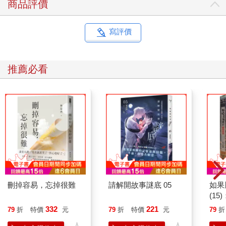
商品評價
寫評價
推薦必看
刪掉容易，忘掉很難
請解開故事謎底 05
如果
(1
貓漫
332
221
79
折
特價
元
79
折
特價
元
79
折