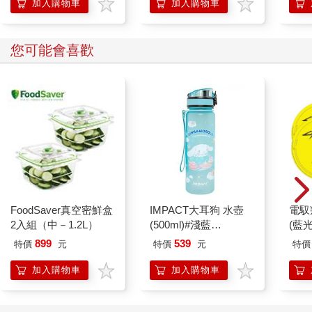
加入購物車
加入購物車
您可能會喜歡
FoodSaver真空密鮮盒
IMPACT大耳狗 水壺
電馭
2入組（中－1.2L）
(500ml)#淺藍
(藍
IMCMB01LB
899
539
特價
元
特價
元
特價
加入購物車
加入購物車