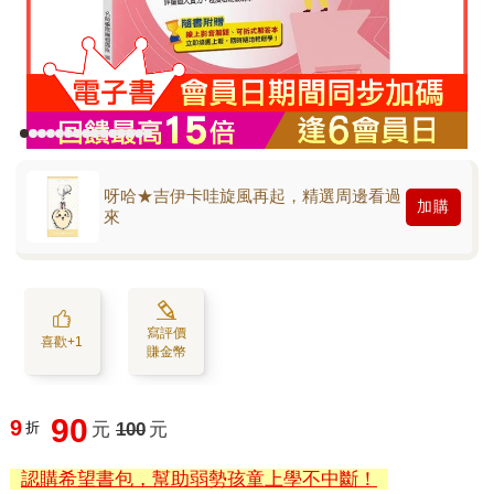
呀哈★吉伊卡哇旋風再起，精選周邊看過
加購
來
寫評價
喜歡+1
賺金幣
90
9
折
元
100
元
認購希望書包，幫助弱勢孩童上學不中斷！