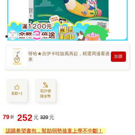
呀哈★吉伊卡哇旋風再起，精選周邊看過
加購
來
寫評價
喜歡+1
賺金幣
252
79
折
元
320
元
認購希望書包，幫助弱勢孩童上學不中斷！