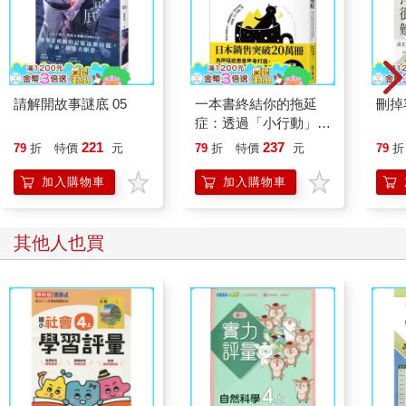
請解開故事謎底 05
一本書終結你的拖延
刪掉
症：透過「小行動」打
開大腦的行動開關，懶
221
237
79
折
特價
元
79
折
特價
元
79
折
人也能變身「行動派」
的37個科學方法
加入購物車
加入購物車
其他人也買