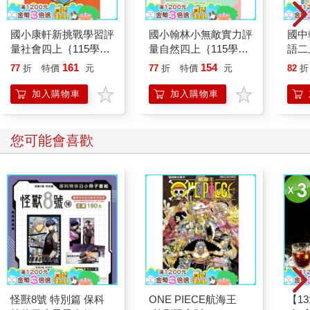
國小康軒新挑戰學習評
國小翰林小無敵實力評
國中
量社會四上｛115學
量自然四上｛115學
語二
年｝
年｝
161
154
77
折
特價
元
77
折
特價
元
82
折
加入購物車
加入購物車
您可能會喜歡
怪獸8號 特別篇 保科
ONE PIECE航海王
【1