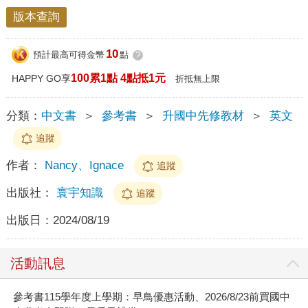
版本查詢
10
預計最高可得金幣
點
?
100累1點 4點抵1元
HAPPY GO享
折抵無上限
分類：
中文書
＞
參考書
＞
升國中先修教材
＞
英文
追蹤
作者：
Nancy、Ignace
追蹤
出版社：
寰宇知識
追蹤
出版日：
2024/08/19
活動訊息
參考書115學年度上學期：早鳥優惠活動、2026/8/23前買國中