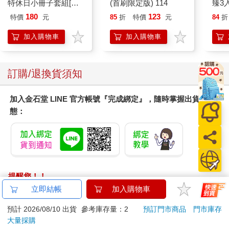
特休日小冊子套組[限
(首刷限定版) 114
臻3入
加購]
180
123
特價
元
85
折
特價
元
84
折
加入購物車
加入購物車
訂購/退換貨須知
加入金石堂 LINE 官方帳號『完成綁定』，隨時掌握出貨動
態：
提醒您！！
金石堂及銀行均不會請您操作ATM! 如接獲電話要求您前往
立即結帳
加入購物車
ATM提款機，請不要聽從指示，以免受騙上當！
預計 2026/08/10 出貨
參考庫存量：2
預訂門市商品
門市庫存
退換貨須知：
大量採購