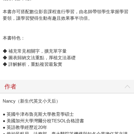
本書亦可搭配數位影音課程進行學習，由名師帶領學生掌握學習
要領，讓學習變得生動有趣且效果事半功倍。
本書特色：
◆ 補充常見相關字，擴充單字量
◆ 圖表歸納文法重點，厚植文法基礎
◆ 詳解解析，重點複習最紮實
作者
Nancy（新生代英文小天后）
● 英國牛津布魯克斯大學教育學碩士
● 美國加州大學灣爾分校TESOL合格證書
● 英語教學經歷近20年
● 曾於民航局、法務部、臺大醫院等機構與知名企業擔任英文講