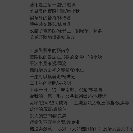
藝術走進清華園/洪麗珠
匯聚美的實踐能量/賴小秋
樂章外的音符/林怡君
藝中時光疊影/林甫珊
夜貓子電影院/徐舒亞、劉瑞華、林群
美感經驗的獲得/鄭叡恕
Ⅲ參與藝中的藝術家
董陽孜的書法在飛揚的空間中/賴小秋
平淡中見浪漫/周渝
續航滲透太初之能量/劉永仁
筆墨可以橫著走/楊世芝
二十年的空間/吳松明
十年一日：從「城南對」說起/林銓居
從我的「第一張」公共藝術談起/池農深
流移/認同/望向彼方──亞洲新娘之歌三部曲/侯淑姿
雄渾的底蘊/盧怡仲
別人的空間/陳崑鋒
經意與不經意之間/姚克洪
機遇與創意──我和〈人間機關術Ⅱ〉於清大藝文中心