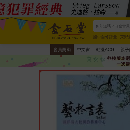
國中自修評量
東野
唯紅花綻放
奧德賽
會員獎勵
中文書
動漫ACG
親子