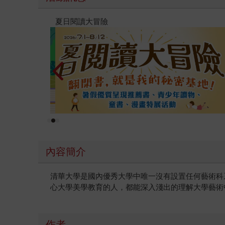
薦
PUGO
內容簡介
清華大學是國內優秀大學中唯一沒有設置任何藝術科
心大學美學教育的人，都能深入淺出的理解大學藝術
作者