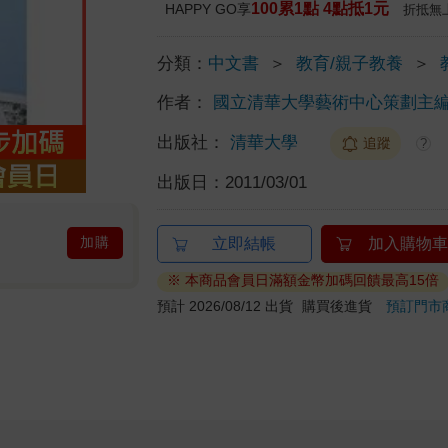
100累1點 4點抵1元
HAPPY GO享
折抵無
分類：
中文書
＞
教育/親子教養
＞
作者：
國立清華大學藝術中心策劃主
出版社：
清華大學
追蹤
?
出版日：
2011/03/01
加購
立即結帳
加入購物車
※ 本商品會員日滿額金幣加碼回饋最高15倍
預計 2026/08/12 出貨
購買後進貨
預訂門市