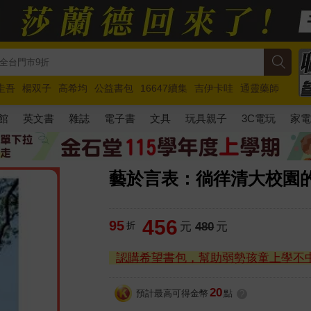
圭吾
楊双子
高希均
公益書包
16647續集
吉伊卡哇
通靈藥師
路邊攤新作
馬斯克
玩具總動員5
超慢跑
館
英文書
雜誌
電子書
文具
玩具親子
3C電玩
家
藝於言表：徜徉清大校園
456
95
折
元
480
元
認購希望書包，幫助弱勢孩童上學不
20
預計最高可得金幣
點
?