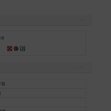
全球
平裝
級