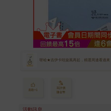
呀哈★吉伊卡哇旋風再起，精選周邊看過來
寫評價
喜歡+1
賺金幣
活動訊息