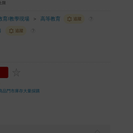
上限
教育/教學現場
＞
高等教育
追蹤
?
編
追蹤
?
商品
門市庫存
大量採購