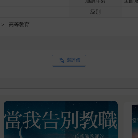
適讀年齡
全齡
級別
＞
高等教育
寫評價