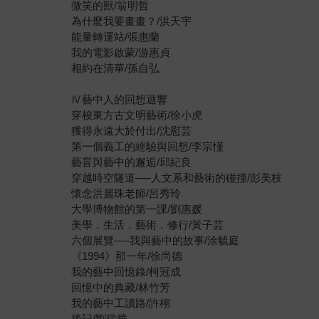
微笑的獸/翁明哲
為什麼我要畫畫？/洪天宇
能量轉運站/張惠蘭
我的電影啟蒙/游惠貞
相約在清華/孫自弘
Ⅳ藝中人的回想迴響
穿梭東方古文明藝術/徐小虎
獲得永遠大於付出/沈慰芸
第一個義工的經驗與回想/李宗慬
藝盲與藝中的邂逅/邱紀良
穿越時空隧道──人文系和藝術的碰撞/彭美枝
懷念洪麗珠老師/呂秀玲
大學博物館的第一課/劉惠媛
美學．生活．藝術．修行/黃子芸
六個展覽──我與藝中的故事/涂毓庭
《1994》那一年/徐尚德
我的藝中回憶錄/柯冠成
回憶中的典藏/林竹芳
我的藝中工讀路/許栩
後記/劉瑞華