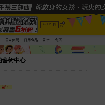
0
登入/註冊
電
居家休閒
日用食品
影音
售票
的藝術中心
中斷！