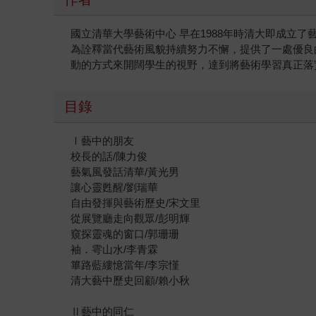
國立清華大學藝術中心 早在1988年時清大即成
為詮釋當代藝術風貌持續努力不懈，提供了一處優良
動的方式來開闊學生的視野，達到將藝術學習真正落
目錄
Ⅰ藝中的朋友
校長的話/陳力俊
藝氣風發話清華/黃光男
讓心靈甦醒/劉瑞華
自由發揮與藝術歷史/宋文里
從展覽廳走向觀眾/彭明輝
窺探靈魂的窗口/郭珊珊
袖．雩山水/李青霖
篳路藍縷憶當年/李宗慬
清大藝中歷史回顧/賴小秋
Ⅱ藝中的同仁