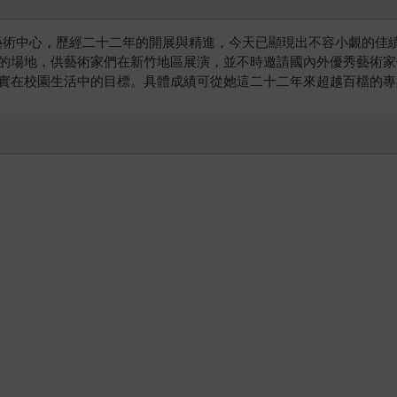
立了藝術中心，歷經二十二年的開展與精進，今天已顯現出不容小覷的
的場地，供藝術家們在新竹地區展演，並不時邀請國內外優秀藝術家
實在校園生活中的目標。具體成績可從她這二十二年來超越百檔的專