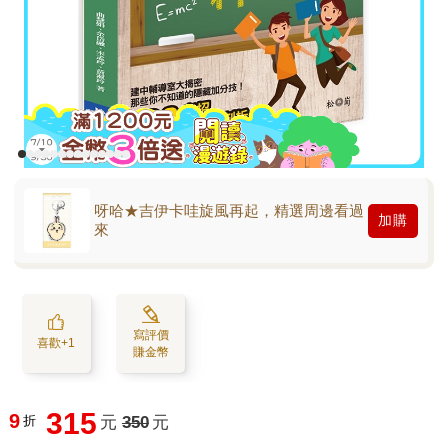
呀哈★吉伊卡哇旋風再起，精選周邊看過
加購
來
寫評價
喜歡+1
賺金幣
315
9
折
元
350
元