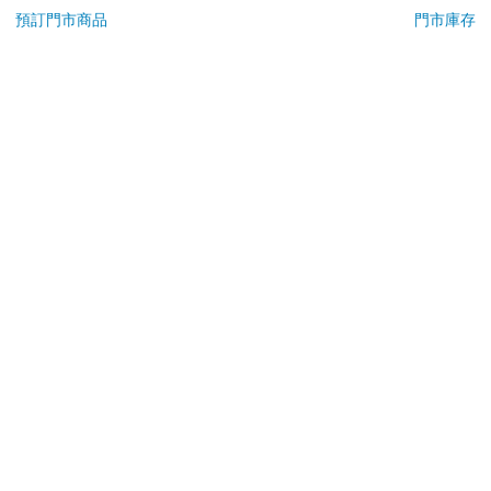
若非上列種類商品，均享有到貨7天的猶豫期（含例假
預訂門市商品
門市庫存
日）。
辦理退換貨時，商品（組合商品恕無法接受單獨退貨）必須
是您收到商品時的原始狀態（包含商品本體、配件、贈品、
保證書、所有附隨資料文件及原廠內外包裝…等），請勿直
接使用原廠包裝寄送，或於原廠包裝上黏貼紙張或書寫文
字。
退回商品若無法回復原狀，將請您負擔回復原狀所需費用，
嚴重時將影響您的退貨權益。