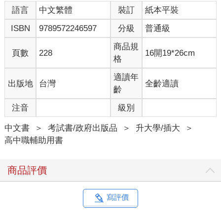
語言
中文繁體
裝訂
紙本平裝
ISBN
9789572246597
分級
普通級
商品規
頁數
228
16開19*26cm
格
適讀年
出版地
台灣
全齡適讀
齡
注音
級別
中文書
＞
考試書/政府出版品
＞
升大學/插大
＞
高中職輔助用書
商品評價
寫評價