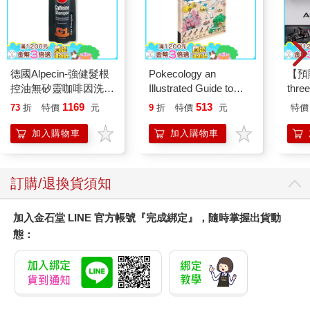
德國Alpecin-強健髮根
Pokecology an
【預
控油無矽靈咖啡因洗髮
Illustrated Guide to
thr
凝露375ml/瓶-C1強健
Pokemon Ecology
VA 
1169
513
73
折
特價
元
9
折
特價
元
特價
髮根(護髮洗髮精/男士
(Pokemon Pikachu
阿斯拉
調理頭皮洗髮液/0矽靈
Press)
SIR
加入購物車
加入購物車
滋潤洗頭髮水/一般髮
質適用)
訂購/退換貨須知
加入金石堂 LINE 官方帳號『完成綁定』，隨時掌握出貨動
態：