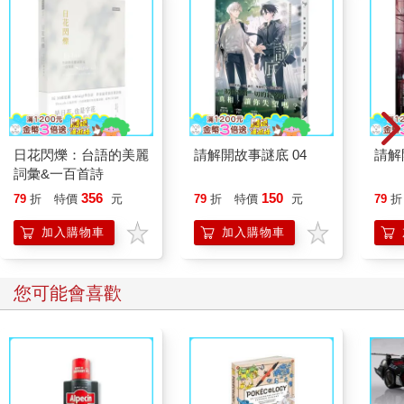
日花閃爍：台語的美麗
請解開故事謎底 04
請解
詞彙&一百首詩
356
150
79
折
特價
元
79
折
特價
元
79
折
加入購物車
加入購物車
您可能會喜歡