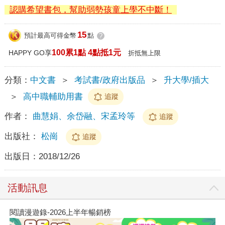
認購希望書包，幫助弱勢孩童上學不中斷！
15
預計最高可得金幣
點
?
100累1點 4點抵1元
HAPPY GO享
折抵無上限
分類：
中文書
＞
考試書/政府出版品
＞
升大學/插大
＞
高中職輔助用書
追蹤
作者：
曲慧娟、余岱融、宋孟玲等
追蹤
出版社：
松崗
追蹤
出版日：
2018/12/26
活動訊息
閱讀漫遊錄-2026上半年暢銷榜