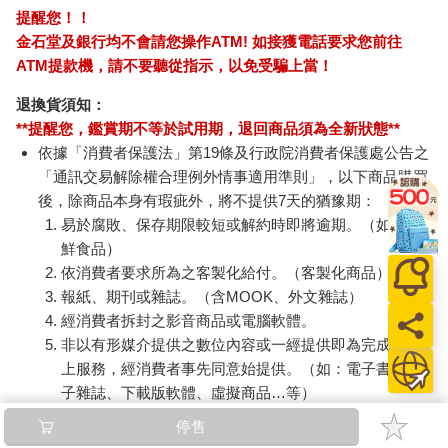
提醒您！！
金石堂及銀行均不會請您操作ATM! 如接獲電話要求您前往
ATM提款機，請不要聽從指示，以免受騙上當！
退換貨須知：
**提醒您，鑑賞期不等於試用期，退回商品須為全新狀態**
依據「消費者保護法」第19條及行政院消費者保護處公告之
「通訊交易解除權合理例外情事適用準則」，以下商品購買
後，除商品本身有瑕疵外，將不提供7天的猶豫期：
易於腐敗、保存期限較短或解約時即將逾期。（如：生
鮮食品）
依消費者要求所為之客製化給付。（客製化商品）
報紙、期刊或雜誌。（含MOOK、外文雜誌）
經消費者拆封之影音商品或電腦軟體。
非以有形媒介提供之數位內容或一經提供即為完成之線
上服務，經消費者事先同意始提供。（如：電子書、電
子雜誌、下載版軟體、虛擬商品…等）
已拆封之個人衛生用品。（如：內衣褲、刮鬍刀、除毛
停售
刀…等）