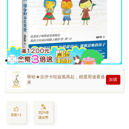
呀哈★吉伊卡哇旋風再起，精選周邊看過
加購
來
寫評價
喜歡+1
賺金幣