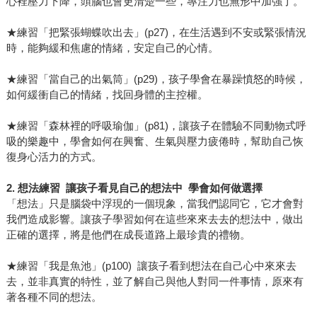
心裡壓力下降，頭腦也會更清楚一些，專注力也無形中加強了。
★練習「把緊張蝴蝶吹出去」(p27)，在生活遇到不安或緊張情況
時，能夠緩和焦慮的情緒，安定自己的心情。
★練習「當自己的出氣筒」(p29)，孩子學會在暴躁憤怒的時候，
如何緩衝自己的情緒，找回身體的主控權。
★練習「森林裡的呼吸瑜伽」(p81)，讓孩子在體驗不同動物式呼
吸的樂趣中，學會如何在興奮、生氣與壓力疲倦時，幫助自己恢
復身心活力的方式。
2.
想法練習 讓孩子看見自己的想法中 學會如何做選擇
「想法」只是腦袋中浮現的一個現象，當我們認同它，它才會對
我們造成影響。讓孩子學習如何在這些來來去去的想法中，做出
正確的選擇，將是他們在成長道路上最珍貴的禮物。
★練習「我是魚池」(p100) 讓孩子看到想法在自己心中來來去
去，並非真實的特性，並了解自己與他人對同一件事情，原來有
著各種不同的想法。