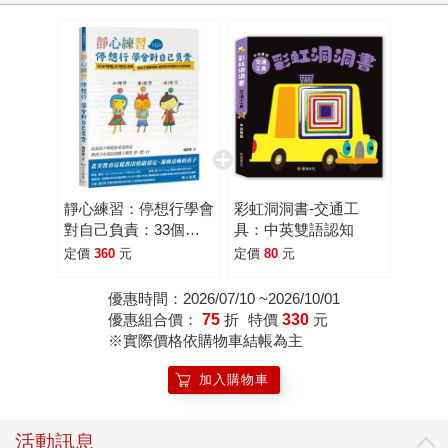
靜心練習：停想行學會
彩虹洞洞書-交通工
對自己負責：33個呼
具：中英雙語認知
吸與想法練習教孩子調
定價
360
元
定價
80
元
整情緒獲得解決問題的
方法與勇氣
優惠時間：2026/07/10 ~2026/10/01
優惠組合價：
75
折
特價
330
元
※實際價格依購物車結帳為主
加入購物車
活動訊息