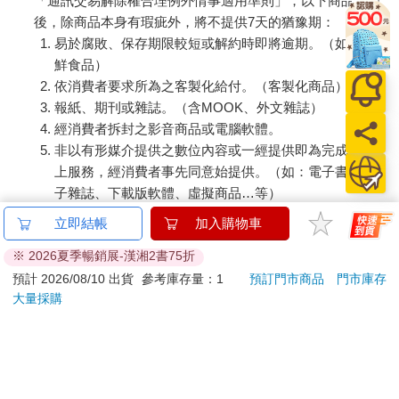
「通訊交易解除權合理例外情事適用準則」，以下商品購買
後，除商品本身有瑕疵外，將不提供7天的猶豫期：
易於腐敗、保存期限較短或解約時即將逾期。（如：生
鮮食品）
依消費者要求所為之客製化給付。（客製化商品）
報紙、期刊或雜誌。（含MOOK、外文雜誌）
經消費者拆封之影音商品或電腦軟體。
非以有形媒介提供之數位內容或一經提供即為完成之線
上服務，經消費者事先同意始提供。（如：電子書、電
子雜誌、下載版軟體、虛擬商品…等）
已拆封之個人衛生用品。（如：內衣褲、刮鬍刀、除毛
立即結帳
加入購物車
刀…等）
※ 2026夏季暢銷展-漢湘2書75折
若非上列種類商品，均享有到貨7天的猶豫期（含例假
日）。
預計 2026/08/10 出貨
參考庫存量：1
預訂門市商品
門市庫存
大量採購
辦理退換貨時，商品（組合商品恕無法接受單獨退貨）必須
是您收到商品時的原始狀態（包含商品本體、配件、贈品、
保證書、所有附隨資料文件及原廠內外包裝…等），請勿直
接使用原廠包裝寄送，或於原廠包裝上黏貼紙張或書寫文
字。