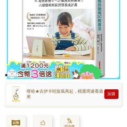
呀哈★吉伊卡哇旋風再起，精選周邊看過
加購
來
寫評價