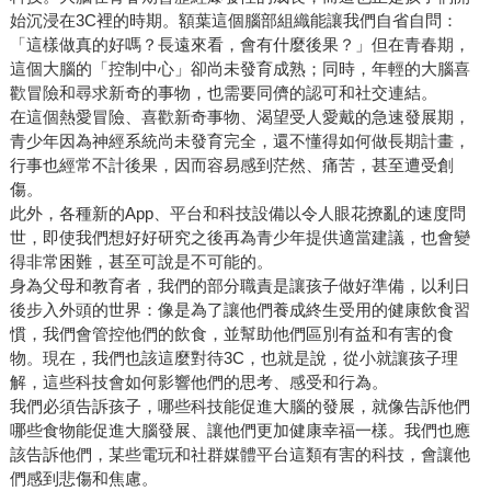
始沉浸在3C裡的時期。額葉這個腦部組織能讓我們自省自問：
「這樣做真的好嗎？長遠來看，會有什麼後果？」但在青春期，
這個大腦的「控制中心」卻尚未發育成熟；同時，年輕的大腦喜
歡冒險和尋求新奇的事物，也需要同儕的認可和社交連結。
在這個熱愛冒險、喜歡新奇事物、渴望受人愛戴的急速發展期，
青少年因為神經系統尚未發育完全，還不懂得如何做長期計畫，
行事也經常不計後果，因而容易感到茫然、痛苦，甚至遭受創
傷。
此外，各種新的App、平台和科技設備以令人眼花撩亂的速度問
世，即使我們想好好研究之後再為青少年提供適當建議，也會變
得非常困難，甚至可說是不可能的。
身為父母和教育者，我們的部分職責是讓孩子做好準備，以利日
後步入外頭的世界：像是為了讓他們養成終生受用的健康飲食習
慣，我們會管控他們的飲食，並幫助他們區別有益和有害的食
物。現在，我們也該這麼對待3C，也就是說，從小就讓孩子理
解，這些科技會如何影響他們的思考、感受和行為。
我們必須告訴孩子，哪些科技能促進大腦的發展，就像告訴他們
哪些食物能促進大腦發展、讓他們更加健康幸福一樣。我們也應
該告訴他們，某些電玩和社群媒體平台這類有害的科技，會讓他
們感到悲傷和焦慮。