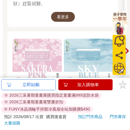
狀）趕緊就醫。
現在讓我們更仔細地看看這五種神經化學物質。當你閱讀下面的
敘述時，請試著想像，如果這些神經化學物質失衡了會是什麼感
看更多
覺？如果這些健康的基石被人鎖定、操弄，造成機能失調，會對
我們的身體、想法和社會產生什麼後果？
多巴胺
（dopamine）會讓我們產生動機，並給予我們即刻的愉悅
感做為獎勵。它的釋放主要來自於能促進物種生存的活動，例
如：狩獵、採集以及與他人建立連結。不過，由於我們現在的生
活已經和史前人類大不相同，所以狩獵活動可能就被電玩中的升
級活動所取代，而採集、與他人建立連結可能就由蒐集社群媒體
上的按讚數來取代。
皮質醇
（cortisol）和壓力反應讓人產生的感覺，會和遭受攻擊時
相同。當危險出現時，皮質醇和壓力反應會促使我們僵住、戰鬥
立即結帳
加入購物車
或逃跑以求脫身。這會讓我們的心率和血壓飆升，長期下來可能
造成失眠、體重增加和腸道問題，免疫力也會因此下降，骨骼發
※ 2026三采暑期童書展購買指定童書滿999送防水袋
育也受到影響。
※ 2026三采暑期童書展雙書折扣
腦內啡
（endorphin）會帶來平和、寧靜、幸福和愉悅的感覺。有
※ FUNY冰晶渦輪手持製冷風扇全站加購價$490
氧運動、開懷大笑和親密行為等活動都能釋放腦內啡，有助於對
預計 2026/08/17 出貨
購買後進貨
預訂門市商品
門市庫存
抗焦慮、壓力和疼痛。腦內啡可以在我們面對生活之苦時提供慰
大量採購
藉，讓我們有餘裕去創新和嘗試新事物。