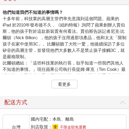
他們知道我們不知道的事情嗎？
十多年前，科技業的高層主管們率先意識到這個問題。蘋果的
iPad 於2010年發布後不久，《紐約時報》詢問了蘋果創辦人賈伯
斯，他的孩子對於這款新裝置有何看法。賈伯斯告訴記者尼克‧比
爾頓（Nick Bilton），他的孩子沒用過那項產品，他和太太「限制
孩子在家中使用3C」。比爾頓聽了大吃一驚，他後續採訪了多位
矽谷的高層主管，並發現他們大多數人不是禁止孩子接觸3C，就
是嚴格限制。
比爾頓總結：「這些科技業的執行長，似乎知道一些我們其他人
不知道的事情。」現任蘋果公司執行長提姆‧庫克（Tim Cook）最
近也說，自己禁止姪子使用社群媒體；微軟創辦人比爾‧蓋茲拒絕
讓他的孩子在14歲之前擁有智慧型手機；他的前妻梅琳達則說，
看更多
希望當初能更晚一點給手機。
3C本來不是應該讓我們更自由、讓我們彼此之間有更多連結、讓
我們有更多時間體驗生活並與所愛之人相處？但這些裝置為什麼
配送方式
卻讓我們的孩子淪為它們的奴隸？事實證明，這全是產品設計的
問題。不知從何時開始，許多科技公司的目標似乎不再是把人連
國內宅配：本島、離島
繫在一起，而變成了一場競賽：比賽誰能想出最誘人的訊息通
知、運用最巧妙的方法讓人們不斷查看自己的手機。
到店取貨：
台灣
不限金額免運費