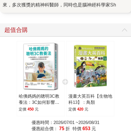
來，多次獲獎的精神科醫師，同時也是腦神經科學家Sh
超值合購
哈佛媽媽的聰明3C教
漫畫大英百科【生物地
養法：3C如何影響
科13】：鳥類
0~25歲成長荷爾蒙？
定價
450
元
定價
420
元
六週聰明科技習慣養成
計畫
優惠時間：2026/07/01 ~2026/08/31
優惠組合價：
75
折
特價
653
元