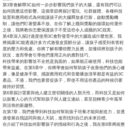
第3章會解釋3C如何一步步影響我們孩子的大腦，還有我們可以
如何因應這些影響。這個章節將探討電玩、社群媒體、各種科技
裝置和應用程式為何能讓孩子的大腦釋放多巴胺，啟動獎勵機
制，讓他們盯著螢幕不放。在你了解上癮與獎勵的循環如何運作
之後，我將教你怎麼保護孩子不受這些令人成癮的3C戕害。
第4章深入探討過度使用3C會對發育中的大腦造成什麼危害。我
將揭露3C能透過許多方式激發皮質醇分泌，讓孩子感受到有害程
度的壓力和焦慮。你將了解有哪些壓力反應，並懂得辨別孩子的
狀況，進而學會引導他們運用正向的應對技巧。
科技帶來的影響並不全然是負面的，如果能正確使用，科技也能
帶來益處。在第5章中，你將學會如何幫助孩子改善他們的身心健
康，像是健身手環、感謝應用程式和音樂播放清單都是有益的3C
產品。不過，我們也要督促孩子，即使不用這些產品的時候仍要
維持好習慣。
第6章探討需要與他人建立密切關係的人類天性，而科技又是如何
以振奮人心的方式幫助孩子與人建立連結，甚至扭轉青少年孤單
與沮喪的新趨勢。
在第7章，我們會學到科技如何幫助孩子培養才能與創造力，並透
過發展自我認同與個人天賦，進而找到自己的未來目標。
在介紹了科技如何影響孩子的情緒和行為之後，我在第8章將統整