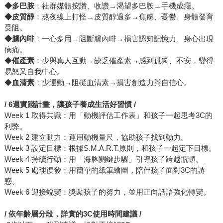
◆
多巴胺
：社群媒體按讚、收讚→渴望多巴胺→手機成癮。
◆
皮質醇
：熬夜線上打怪→皮質醇過多→焦慮、憂鬱、身體發育
受阻。
◆
腦內啡
：一心多用→阻斷腦內啡→損害認知記憶力、身心出現
病痛。
◆
催產素
：少與真人互動→缺乏催產素→感到孤獨、不安，變得
易怒又自我中心。
◆
血清素
：少運動→阻礙血清素→損害創造力與自信心。
/ 6
週實踐計畫，讓孩子養成生活好習慣 /
Week 1 取得共識：用「動機評估工作表」和孩子一起思考3C的
利弊。
Week 2 建立動力：運用動機量尺，協助孩子找到動力。
Week 3 設定目標：根據S.M.A.R.T.原則，和孩子一起定下目標。
Week 4 持續行動：用「海豚關鍵步驟」引導孩子跨越瓶頸。
Week 5 處理復發：用簡單的紙筆繪圖，陪伴孩子面對3C的誘
惑。
Week 6 迎接蛻變：獎勵孩子的努力，並用正向話語強化轉變。
/
依年齡層分段，詳實的3C
使用時間建議 /