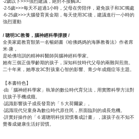
‧2歲以下>>>強烈建議，絕對不接觸3C
‧2-5歲>>>每天不超過1小時，父母在旁陪伴，避免孩子和3C獨處
‧6-25歲>>>大腦發育黃金期，每天使用3C後，建議進行一小時的
強烈運動
/
聰明3C
教養，腦神經科學撐腰 /
全美家庭教育類第一名暢銷書《哈佛媽媽的海豚教養法》作者席
米‧康，
是哈佛培訓的精神科醫師與腦神經科學家。
她有三個正值學齡期的孩子，深知科技時代父母的兩難與煎熬。
二十年來，她專攻3C對孩童心智的影響、青少年成癮症等主題。
【本書特色】
‧由「腦神經科學家」執筆的數位時代育兒法，用實際科學方法對
抗孩子手機成癮。
‧認識影響孩子成長發育的「５大荷爾蒙」。
‧認識現代兒童身為數位時代原住民，所面臨到的成長危機。
‧詳實好操作的「６週聰明科技習慣養成計畫」，讓孩子在不知不
覺養成健康生活好習慣。