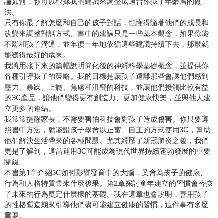
論如何，你可以根據我的建議來調整成適合你孩子年齡層的做
法。
只有你最了解怎麼和自己的孩子對話，也懂得隨著他們的成長和
改變來調整對話方式。書中的建議只是一些基本觀念，如果你能
不斷和孩子溝通，並年復一年地依循這些建議持續下去，那麼就
能獲得最好的成果。
我將用接下來的篇幅說明簡化後的神經科學基礎概念，並提供你
各種引導孩子的策略。我的目標是讓孩子遠離那些會讓他們感到
壓力、暴躁、上癮、焦慮和沮喪的科技，並讓他們接觸比較有益
的3C產品，讓他們變得更有創造力、更加健康快樂，並與他人建
立更多的連結。
我常常提醒家長，不需要害怕科技會對孩子造成傷害。你只要遵
照書中方法，就能讓孩子學會以正當、自主的方式使用3C，幫助
他們解決生活帶來的各種問題。尤其經歷了新冠肺炎之後，我們
更是了解到，適當運用3C可能成為現代世界持續蓬勃發展的重要
關鍵。
本書第1章介紹3C如何影響發育中的大腦，又會為孩子的健康、
行為和人格特質帶來什麼後果。第2章探討童年建立的習慣會替孩
子未來的行為奠定什麼樣的基礎。我在這章也會說明，善用孩子
的性格塑造期來引導他們盡可能建立健康的習慣，這件事有多麼
重要。