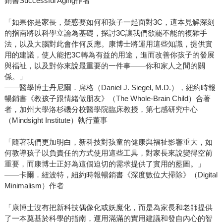
銷書Successful Aging作者
「如果你是家長，疑惑要如何和孩子一起面對3C，這本見解深刻
的指南將以科學立論為基礎，探討3C讓我們欲罷不能的複雜手
法，以及大腦對此會作何反應。康博士將運用這些知識，提供實
用的建議，使人能把3C轉為有益的用途，進而改善你孩子的發展
與福祉，以及對你來說最重要的一件事――你和家人之間的關
係。」
——醫學博士丹尼爾．席格（Daniel J. Siegel, M.D.），紐約時報
暢銷書《教孩子跟情緒做朋友》（The Whole-Brain Child）合著
者，加州大學洛杉磯分校醫學院臨床教授，第七感研究中心
（Mindsight Institute）執行董事
「隨著我們更加明白，新科技對孩童的健康與福祉影響重大，如
何教導孩子以負責任的方式使用這些工具，對家長來說變得空前
重要，而康博士正好為這個迫切的需求提供了實用的藍圖。」
——卡爾．紐波特，紐約時報暢銷書《深度數位大掃除》（Digital
Minimalism）作者
「康博士沒有把新科技偶像化或妖魔化，而是為家長和老師提供
了一本奠基於科學的指南，運用滿滿的實用建議和發自內心的智