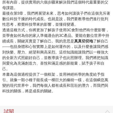
所有內容，提供實用的六個步驟來解決我們這個時代最重要的父
母課題。
最後在第9章，我們將展望未來，思考如何讓孩子們在這個充斥著
數位科技干擾的時代成長。也就是說，我們要教導他們進行批判
性思考，察覺科技帶來的影響，並懂得變通。
透過這種方式，你將更加了解孩子使用3C會對他們有什麼影響，
並學會如何為你的家人準備適合的3C產品。要能在數位世界中持
續成長，關鍵其實是了解自己。我的意思是
真真切切地
了解自己
――包括身體和心智實際上是如何運作的，以及什麼會讓我們感
到快樂、壓力、絕望和興高采烈。這些知識能讓我們以一種強大
的全新方式照顧好自己，並教導孩子也比照辦理。我們將把知識
與愛化為充滿創造力、喜悅和滿足感的新能量，賦予孩子和自
己。
本書為這個過程提供了一個框架，並用神經科學的角度給予指
引。就像一顆小種子能長成一棵巨大的橡樹一樣，在這個瞬息萬
變的現代世界中，我們每個人都有成長和茁壯的潛力，而我們與
科技的關係，將是成長的關鍵。
試閱