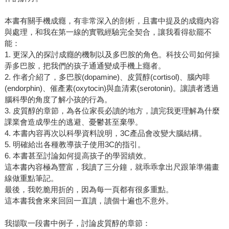
本書有關手機成癮，有非常深入的剖析，且書中提及的成癮內容
與處理，和我在第一線的實戰經驗完全契合，讓我看得欲罷不
能：
1. 更深入的探討成癮的機制以及多巴胺的角色。科技公司如何操
弄多巴胺，把我們的孩子通通變成手機上癮者。
2. 作者介紹了，多巴胺(dopamine)、皮質醇(cortisol)、腦內啡
(endorphin)、催產素(oxytocin)與血清素(serotonin)。讓讀者透過
腦科學的角度了解小孩的行為。
3. 皮質醇的章節，為各位家長必讀的地方，讀完我更理解為什麼
課業會造成學生的逃避、憂鬱甚至棄學。
4. 本書內容再次以科學資料說明，3C產品會改變大腦結構。
5. 明確給出各種教導孩子使用3C的指引。
6. 本書甚至討論如何提高孩子的學習績效。
這本書內容極為豐富，我讀了三分鐘，就乖乖拿出尺跟筆準備畫
線做重點筆記。
最後，我乾脆用折的，因為每一頁都有很多重點。
這本書我會來來回回一直讀，讀個十遍也不意外。
我擷取一段書中例子，討論皮質醇的章節：