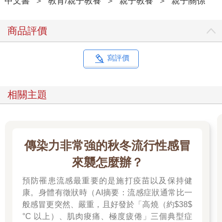
中文書
＞
教育/親子教養
＞
親子教養
＞
親子關係
這些父母感到無助、羞於啟齒，也深受打擊，但不幸的是，這類
問題愈來愈普遍，並對世界各地的眾多家庭造成傷害。
商品評價
為什麼孩子會有這些想法？
寫評價
無論是看到社群媒體上的刻薄留言，或是被霸凌者壓到牆上，大
腦面對主觀認定或實際的威脅，都會出現相同的自動化反應。它
會觸發「僵住、戰鬥或逃跑」的生理反應，讓你的身體為即將到
相關主題
來的攻擊做好準備：你的心跳會加快，血液開始奔流，注意力也
變得窄化而集中。
我想說的是，孩子在某些時刻的感受，可能無關乎該情境發生在
螢幕上還是現實中；相反地，這些感受取決於他們的體驗觸發了
傳染力非常強的秋冬流行性感冒
哪些「神經化學物質」。多巴胺、皮質醇、腦內啡、催產素和血
清素常被稱為「身體的化學信使」，它們是調節孩子生活的五種
來襲怎麼辦？
關鍵神經化學物質，會影響孩子的感受，讓他們感到精力充沛或
無精打采、與他人關係緊密或孤單，或是快樂或難過，也能讓他
預防罹患流感最重要的是施打疫苗以及保持健
們認真過活或變得渾渾噩噩。這些激素在每個人身上都會引發特
康。身體有徵狀時（AI摘要：流感症狀通常比一
定反應，透過了解這些激素，我們可以幫助孩子學會如何養成健
般感冒更突然、嚴重，且好發於「高燒（約$38$
康的習慣，進而讓他們感到滿足與被愛，覺得自己受到重視也擁
°C 以上）、肌肉痠痛、極度疲倦」三個典型症
有力量。