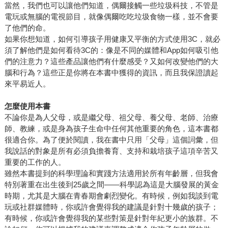
當然，我們也可以讓他們知道，偶爾接觸一些垃圾科技，不管是
電玩或無腦的電視節目，就像偶爾吃吃垃圾食物一樣，並不會要
了他們的命。
如果你想知道，如何引導孩子用健康又平衡的方式使用3C，就必
須了解他們是如何看待3C的：像是不同的媒體和App如何吸引他
們的注意力？這些產品讓他們有什麼感受？又如何改變他們的大
腦和行為？這些正是你將在本書中獲得的資訊，而且我保證讀起
來平易近人。
怎麼使用本書
不論你是為人父母，或是繼父母、祖父母、養父母、老師、治療
師、教練，或是身為孩子生命中任何其他重要的角色，這本書都
很適合你。為了便於閱讀，我在書中只用「父母」這個詞彙，但
我說話的對象是所有必須負擔養育、支持和栽培孩子這項辛苦又
重要的工作的人。
雖然本書提到的科學理論和實踐方法適用於所有年齡層，但我會
特別著重在出生後到25歲之間――科學認為這是大腦發展的黃金
時期，尤其是大腦在青春期會劇烈變化。有時候，例如我談到電
玩或社群媒體時，你或許會覺得我的建議是針對十幾歲的孩子；
有時候，你或許會覺得我的某些對策是針對年紀更小的族群。不