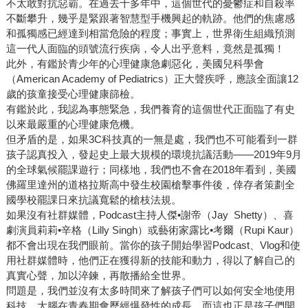
不太敢對抗惡霸。在過去十多年中，這個世代的憂鬱症和自殺率
不斷攀升，幾乎是緊跟著智慧型手機興起的軌跡。他們的焦慮感
和孤獨感已經達到相當危險的程度；事實上，世界衛生組織預測
這一代人面臨的頭號流行疾病，令人出乎意料，竟然是孤獨！
此外，有鑑於青少年的心理健康急劇惡化，美國兒科學會
（American Academy of Pediatrics）正大聲疾呼，應該全面讓12
歲的孩童接受心理健康篩檢。
有鑑於此，我認為事態緊急，我們養育的這個世代正面臨了有史
以來最嚴重的心理健康危機。
但矛盾的是，如果3C科技真的一無是處，我們也不可能看到一群
孩子認真投入，發起史上最大規模的環境抗議活動——2019年9月
的全球氣候罷課遊行；同樣地，我們也不會在2018年看到，美國
佛羅里達州的道格拉斯高中發生校園槍擊事件後，倖存者策劃全
國學校罷課日來抗議寬鬆的槍枝法規。
如果沒有社群媒體，Podcast主持人傑•謝帝（Jay Shetty）、喜
劇演員莉莉•辛格（Lilly Singh）或藝術家露比•考爾（Rupi Kaur）
都不會出現在我們眼前。當你的孩子開始學習Podcast、Vlog和使
用社群媒體時，他們正在獲得新的技能和動力，得以了解自己的
真實心聲，加以淬鍊，再散播給全世界。
問題是，我們並沒有太多時間來了解孩子們可以如何安全地使用
科技。大腦在青春期會歷經爆發性的成長，而這也正是孩子們開