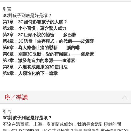
引言
3C對孩子到底是好是壞？
第1
章．3C
如何影響孩子的大腦？
第2
章．小小習慣，蘊含驚人威力
第3
章．3C
巨頭不說的祕密
――
多巴胺
第4
章．3C
誘發「生存模式」的代價
――
皮質醇
第5
章．為人療傷止痛的慰藉
――
腦內啡
第6
章．別讓3C
阻斷「愛的荷爾蒙」
――
催產素
第7
章．激發創造力的泉源
――
血清素
第8
章．六週養成健康的3C
使用法
第9
章．人類進化的下一篇章
序／導讀
引言
3C
對孩子到底是好是壞？
不論在溫哥華、上海、奧克蘭或紐約，我總是會聽到類似的問
題：使用3C的時間，多久才算恰當？我要怎麼限制孩子使用3C的