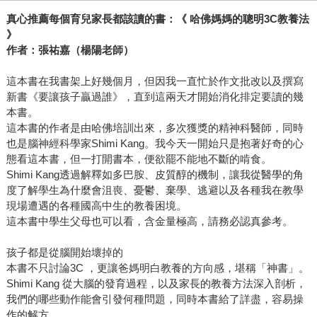
真心推薦每個育兒家長都該讀的書：《 哈佛媽媽的聰明3C教養法
》
作者：張祐嘉（楊陽老師）
這本書在我書架上好幾個月，但因我一直忙於作文批改以及撰寫
新書《要讓孩子贏過誰》，直到這兩天才開始消化排定要讀的幾
本書。
這本書的作者是由哈佛培訓出來，多次獲獎的精神科醫師，同時
也是腦神經科學家Shimi Kang。我今天一開始只是抱著好奇的心
態看這本書，但一打開書本，便欲罷不能地不斷的啃食。
Shimi Kang透過解釋如多巴胺、皮質醇的機制，讓我從醫學的角
度了解學生為什麼會沮喪、憂鬱、棄學、逃避以及各種我在教學
現場遭遇的各種國高中生的教養困境。
這本書中學生父母也可以看，含金量極高，請務必認真參考。
孩子都是從腦開始壞掉的
本書不只討論3C ，更讓爸媽明白教養的方向感，堪稱「神書」。
Shimi Kang 從大腦的發育過程，以及家長的教養方法深入剖析，
我們的哪些動作能會引發何種問題，同時本書給了詳盡，容易操
作的解方。