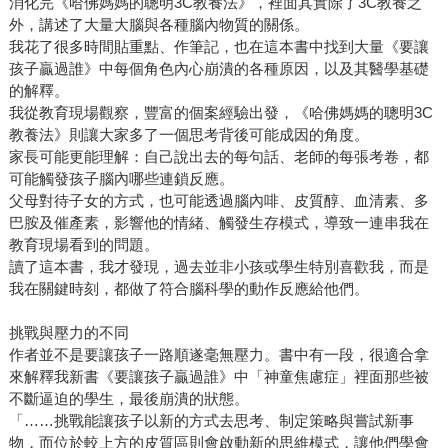
消化完《哈佛媽媽的聰明3C教養法》，裡面其實除了3C教養之
外，講述了大量大腦與各種腦內物質的關係。
我花了很多時間貼重點、作筆記，也在這本書中找到大量《要讓
孩子贏過誰》中每個角色內心崩潰的各種原因，以及其醫學基礎
的解釋。
我從教育現場觀察，豐富的個案經驗出發，《哈佛媽媽的聰明3C
教養法》則讓大家多了一個思考背後可能成因的角度。
家長可能更能理解：自己說出去的每句話、老師的每張考卷，都
可能觸發孩子腦內哪些連鎖反應。
父母對待子女的方式，也可能透過腦內啡、皮質醇、血清素、多
巴胺及催產素，影響他的情緒、觸發生存模式，導致一連串我在
教育現場看到的問題。
讀了這本書，我才發現，過去並非小孩或學生特別喜歡我，而是
我在關鍵時刻，都做了符合腦科學的動作反應給他們。
挑戰與壓力的不同
作者並不是要讓孩子一路順遂毫無壓力。書中有一段，很適合拿
來解釋我新書《要讓孩子贏過誰》中「神童焦慮症」裡面那些被
不斷逼迫的學生，最後崩潰的狀態。
「……挑戰能讓孩子以新的方式去思考、制定策略與嘗試新事
物，而位於較上方的皮質區則會啟動新的思維模式，讓他們學會