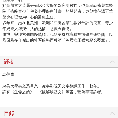
她是加拿大英屬哥倫比亞大學的臨床副教授，也是卑詩省兒童醫
院「省級青少年併發心理疾患計畫」的發起者；亦曾擔任溫哥華
兒少心理健康中心的醫療主任。
多年來，她在北美洲、歐洲和亞洲曾幫助數以千計的兒童、青少
年與成人尋找生活的熱情、意義與喜悅。
康博士曾獲六個國際獎項，包括美國成癮精神病學會研究獎，以
及因為多年傑出的社區服務而獲頒「英國女王鑽禧紀念獎章」。
譯者
邱佳皇
東吳大學英文系畢業，從事影視與文字翻譯工作十數年。
譯有《生命之鑰》、《破解埃及文》等書，現為專職譯者。
目錄