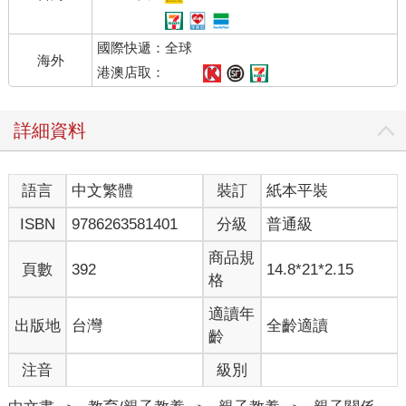
以下就是科技業「注意力經濟」背後的動機：表面上看來是為了
幫助你而打造的免費應用程式、社群網路和搜尋引擎，實際上是
國際快遞：全球
為了擷取你的資料，以便將這些資料整理後出售給其他人。目前
海外
這個產業的年產值突破上兆美元，藉此蒐集到的資料價值已經超
港澳店取：
過石油，成為全球最有價值的資產。
人類要為這一切付出的代價非常高昂，3C正在剝奪孩子的時間，
詳細資料
一點一滴吞噬掉他們許多年的人生。他們花在螢幕前的每一小
時，原本都可以用來和其他同年齡的孩子互動，或是觀察周遭事
物並從中學習――與現實世界互動，對健康的身體和社交發展至
語言
中文繁體
裝訂
紙本平裝
關重要。
但更令人擔憂的是，這些孩子不一定是按照自己想要的方式生
ISBN
9786263581401
分級
普通級
活。原因在於，倘若他們不知道這些科技對自己造成了什麼影
響，就有可能無意間讓這些科技掌控了他們的行為。這是一個很
商品規
頁數
392
14.8*21*2.15
重要的問題：是他們在使用科技？還是科技在支配著他們？
格
就像矽谷的高層一樣，我很早就見識到科技的黑暗面。有些父母
會帶著兒子來看我，因為兒子只想打電玩，不想上學、運動，也
適讀年
出版地
台灣
全齡適讀
不想和家人互動。我也治療過許多少女，他們因為爸媽限制使用
齡
社群媒體，而用逃家、自殘或自殺等暴力行為來當作威脅。有一
注音
級別
次警察打來，請我去為一個男孩看診；他把媽媽鎖在地下室三
天，以免有人管他玩一款新電玩。