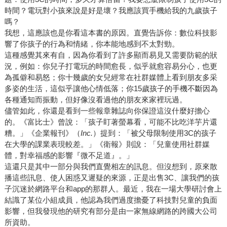
時間？電玩對小孩來說是好是壞？我應該買手機給我的九歲孩子
嗎？
我想，這應該也是你看這本書的原因。直覺告訴你：數位科技影
響了你孩子的行為和情緒，你本能地感到不太對勁。
這種感覺其來有自，因為你看到了許多顯而易見又需要防範的狀
況，例如：你兒子打電玩的時間愈長，似乎就愈容易分心，也更
為孤僻和易怒；你十幾歲的女兒經常在社群媒體上看到朋友多采
多姿的生活，這似乎讓他心情低落；你15歲孩子的手機不斷因為
各種通知而振動，但好像沒看過他的朋友來家裡玩過。
儘管如此，你還是看到一些報章雜誌向你保證這沒什麼好擔心
的。《富比士》曾說：「孩子盯著螢幕看，可能不比吃洋芋片還
糟。」《企業報刊》（
Inc.
）提到：「被父母限制使用3C的孩子
在大學的課業表現較差。」《衛報》則說：「兒童使用社群媒
體，對幸福感的影響『微不足道』。」
這還只是其中一部分與我們直覺相左的訊息。但沒想到，原來散
播這些訊息、使人困惑又遲疑的來源，正是出售3C、讓我們的孩
子沉迷於網路平台和app的那群人。最近，我在一場大學研討會上
結識了某位小組成員，他認為我們過度擔憂了科技對兒童的負面
影響，但我發現他的研究有部分是由一家無線網路的跨國大公司
所資助。