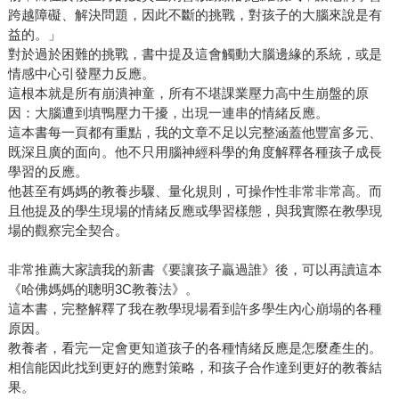
跨越障礙、解決問題，因此不斷的挑戰，對孩子的大腦來說是有
益的。」
對於過於困難的挑戰，書中提及這會觸動大腦邊緣的系統，或是
情感中心引發壓力反應。
這根本就是所有崩潰神童，所有不堪課業壓力高中生崩盤的原
因：大腦遭到填鴨壓力干擾，出現一連串的情緒反應。
這本書每一頁都有重點，我的文章不足以完整涵蓋他豐富多元、
既深且廣的面向。他不只用腦神經科學的角度解釋各種孩子成長
學習的反應。
他甚至有媽媽的教養步驟、量化規則，可操作性非常非常高。而
且他提及的學生現場的情緒反應或學習樣態，與我實際在教學現
場的觀察完全契合。
非常推薦大家讀我的新書《要讓孩子贏過誰》後，可以再讀這本
《哈佛媽媽的聰明3C教養法》。
這本書，完整解釋了我在教學現場看到許多學生內心崩塌的各種
原因。
教養者，看完一定會更知道孩子的各種情緒反應是怎麼產生的。
相信能因此找到更好的應對策略，和孩子合作達到更好的教養結
果。