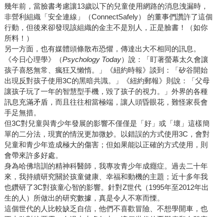
幾年前，當臉書考慮讓13歲以下的兒童使用網路的消息洩漏時，
非營利組織「安全連線」（ConnectSafely） 的董事們讚許了這個
行動，但後來卻發現該組織的金主不是別人，正是臉書！（如你
所料！）
另一方面，也有媒體頭條散布恐懼，傳達出大不相同的訊息。
《今日心理學》（
Psychology Today
）說：「盯著螢幕太久會讓
孩子喜怒無常、瘋狂又懶惰。」《紐約時報》談到：「矽谷開始
出現反對孩子使用3C的黑暗共識。」《紐約郵報》則說：「父母
讓孩子玩了一年的智慧型手機，毀了孩子的視力。」外界的各種
訊息充滿矛盾，而且往往相當極端，讓人頭昏眼花，難怪家長會
手足無措。
但3C對兒童與青少年發展的影響不僅僅是「好」或「壞」這樣簡
單的二分法，現實的情況更加微妙。以錯誤的方式使用3C，會對
兒童和青少年造成極大的傷害；但如果能以正確的方式使用，則
會帶來許多好處。
身為哈佛培訓的精神科醫師，我專攻青少年成癮症。過去二十年
來，我持續研究關於孩童健康、幸福和動機的主題；近十多年我
也鑽研了3C對孩童心智的影響。針對Z世代（1995年至2012年出
生的人）所做出的研究數據，真是令人不寒而慄。
這個世代的人比較缺乏自信，他們不喜歡冒險、不想學開車，也