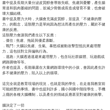
書中提及長期大量分泌皮質醇會導致失眠、焦慮與憂鬱，產生腸
胃道和肌肉萎縮的問題，並減少骨骼成長造成發育不量，也會破
壞大腦結構。
書中提及壓力大時，大腦會充滿皮質醇，並提及「不健康的壓
力」的觀念，這類壓力是單純因為想法而產生的壓力，屬於不健
康的反應。
這類壓力會讓我們產生以下反應：
．僵住 : 焦慮、拖延與優柔寡斷。
．戰鬥 : 大腦以焦慮、生氣、暴怒或被動攻擊型抵抗來處理壓
力，這包括對立與偏執行為。
．逃跑 : 大腦透過逃避來處理壓力，包含玩社群媒體、玩遊戲或
網路購物等等。
作者也提及，長期暴露在大量網路環境中的小孩，會因此產生許
多不健康的壓力，陷入以上的循環。
這完全就是教育現場的現況，也就是我的學生，在走進我教室前
可能經歷的事情。書中也提到許多，國小與國中階段學生，手機
上癮的各種大腦機制，以及產生的情緒反應甚至對健康的衝擊。
腦決定了一切