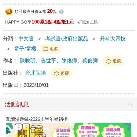
20
預計最高可得金幣
點
?
100累1點 4點抵1元
HAPPY GO享
折抵無上限
分類：
中文書
＞
考試書/政府出版品
＞
升科大四技
＞
電子/電機
追蹤
作者：
陳聰明、魯世平、陳煥卿、蔡俊卿
追蹤
出版社：
台北弘揚
追蹤
出版日：
2023/10/01
活動訊息
閱讀漫遊錄-2026上半年暢銷榜