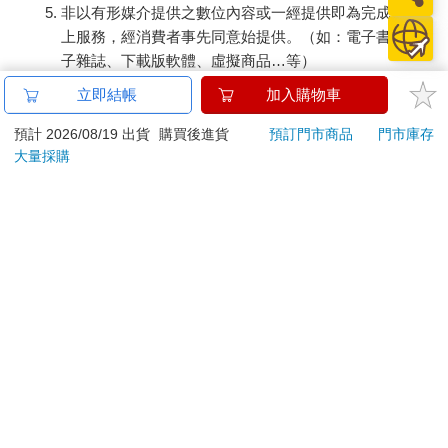
非以有形媒介提供之數位內容或一經提供即為完成之線
上服務，經消費者事先同意始提供。（如：電子書、電
子雜誌、下載版軟體、虛擬商品…等）
已拆封之個人衛生用品。（如：內衣褲、刮鬍刀、除毛
立即結帳
加入購物車
刀…等）
若非上列種類商品，均享有到貨7天的猶豫期（含例假
預計 2026/08/19 出貨
購買後進貨
預訂門市商品
門市庫存
大量採購
日）。
辦理退換貨時，商品（組合商品恕無法接受單獨退貨）必須
是您收到商品時的原始狀態（包含商品本體、配件、贈品、
保證書、所有附隨資料文件及原廠內外包裝…等），請勿直
接使用原廠包裝寄送，或於原廠包裝上黏貼紙張或書寫文
字。
退回商品若無法回復原狀，將請您負擔回復原狀所需費用，
嚴重時將影響您的退貨權益。