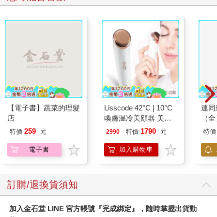
【電子書】蔬菜的理髮
Lisscode 42°C | 10°C
連同
店
喚膚温冷美顔器 美膚
（全
儀
259
1790
特價
元
特價
元
特價
2990
電子書
加入購物車
訂購/退換貨須知
加入金石堂 LINE 官方帳號『完成綁定』，隨時掌握出貨動