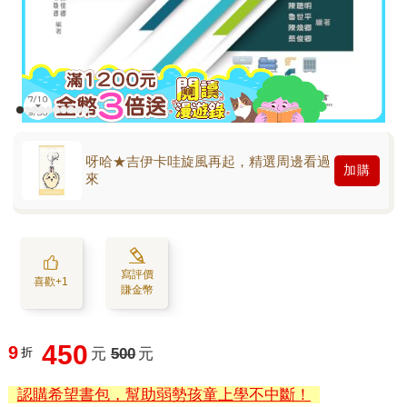
呀哈★吉伊卡哇旋風再起，精選周邊看過
加購
來
寫評價
喜歡+1
賺金幣
450
9
折
元
500
元
認購希望書包，幫助弱勢孩童上學不中斷！