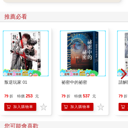
推薦必看
叛逆玩家 01
祕密中的祕密
請解
253
537
79
折
特價
元
79
折
特價
元
79
折
加入購物車
加入購物車
您可能會喜歡