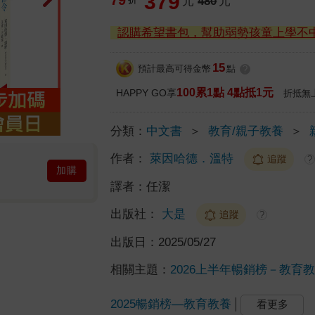
379
元
480
元
認購希望書包，幫助弱勢孩童上學不
15
預計最高可得金幣
點
?
100累1點 4點抵1元
HAPPY GO享
折抵無
分類：
中文書
＞
教育/親子教養
＞
作者：
萊因哈德．溫特
追蹤
?
加購
譯者：
任潔
出版社：
大是
追蹤
?
出版日：
2025/05/27
相關主題：
2026上半年暢銷榜－教育教養
2025暢銷榜—教育教養
看更多