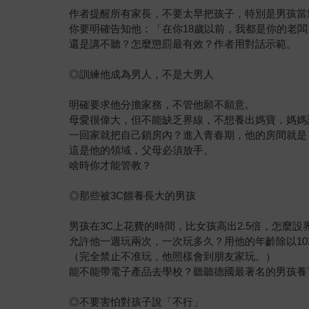
作者提醒所有家長，不要太早把孩子，特別是男孩當
你要明確告知他：「在你18歲以前，我都是你的老闆
還是講不聽？怎麼懲罰最有效？作者用對話示範。
◎訓練他成為男人，不是大男人
明確要求他分擔家務，不管他願不願意。
母愛很偉大，但不能缺乏界線，不想養出媽寶，媽媽
一回家就把自己鎖房內？進入青春期，他的房間就是
這是他的領域，父母必須放手。
啥時你才能管教？
◎那些被3C餵養長大的男孩
男孩在3C上花費的時間，比女孩高出2.5倍，怎麼設
允許他一週玩兩次，一次玩多久？用他的年齡除以1
（完全禁止不准玩，他照樣會到朋友家玩。）
能不能帶電子產品去學校？聽聽德國最著名的男孩養
◎不要害怕對孩子說「不行」