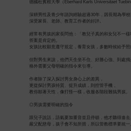
德國杜賓根大學（Eberhard Karls Universitaet 
深耕男性及青少年諮詢經驗超過30年，因長期為學
深受家長、老師、教育工作者的好評。
經常有男孩的家長問他：「教兒子真的和女兒不一樣
答案是肯定的。
女孩比較願意遵守規定，養育女孩，多數時候給予照
但對男生來說，他們天生坐不住、好勝心強、到處搗
格外需要父母明確的指令來引導。
作者除了深入探討男女身心上的差異，
更從探討男孩特質、提升成績，到控管手機，
教你順著天性，像打怪一樣，收服各階段難搞男孩。
◎男孩需要明確的指令
跟兒子說話，語氣要加重音並且停頓，他才聽得進去
嚴父配慈母，孩子會不知所措，所以管教標準要統一