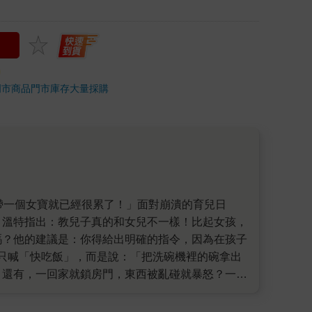
門市商品
門市庫存
大量採購
．溫特指出：教兒子真的和女兒不一樣！比起女孩，
嗎？他的建議是：你得給出明確的指令，因為在孩子
別只喊「快吃飯」，而是說：「把洗碗機裡的碗拿出
 還有，一回家就鎖房門，東西被亂碰就暴怒？一旦
孩愛唱反調是天性嗎？其實，少年個性衝和睪固酮
體情緒。 作者也強調，所謂的指令並不等於展現權