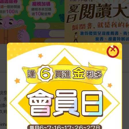
說指令。
。先理解他的身體情緒。
他擔心被笑書呆子。
久時間？年齡除以10。
d Winter），