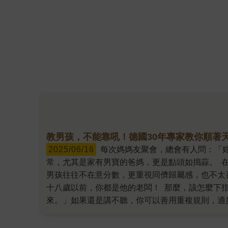
教男孩，不能靠吼！德國30年專家教你順著
2025/06/16
每次媽媽友聚會，總會有人問：「妳要生第二胎嗎？」我從不猶豫，每一次都秒回：「拜託不要！帶一個女寶就已經很累了！」面對崩潰的育兒日
常，尤其是家有男寶的爸媽，更是點頭如搗蒜。 
男孩往往不在意分數，更重視同儕歸屬感，也不太
十八歲以前，你都是他的老闆！ 那麼，該怎麼下
來。」如果還是講不聽，你可以善用重複規則，適
進入青春期，他的房間就是「他的」，這是他的領
有關，這種荷爾蒙不僅會刺激肌肉發展，也會讓他