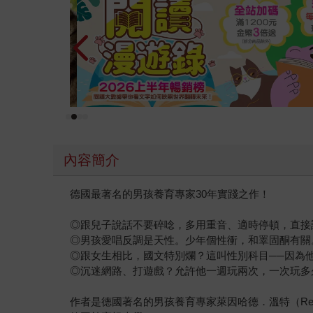
內容簡介
德國最著名的男孩養育專家30年實踐之作！
◎跟兒子說話不要碎唸，多用重音、適時停頓，直接
◎男孩愛唱反調是天性。少年個性衝，和睪固酮有關
◎跟女生相比，國文特別爛？這叫性別科目──因為
◎沉迷網路、打遊戲？允許他一週玩兩次，一次玩多
作者是德國著名的男孩養育專家萊因哈德．溫特（Reinhar