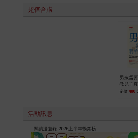
威，一味的禁止或大聲吼叫，反而只會讓親子關係
超值合購
他們「應該」要聰明、聽話，卻忽略了男女在身心
怪一樣，收服各階段難搞男孩。 記住，父母不必
人。
男孩需
教兒子
樣！德
定價
480
30年實
對他說
有勇氣
活動訊息
男人。
通靈藥師的處方箋