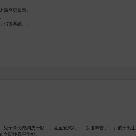
比衝突更嚴重。
。
，稍後再談。」
「兒子會比較調皮一點。」甚至安慰我：「以後辛苦了。」孩子出生
範之間找尋平衡點。