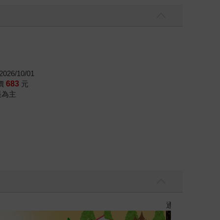
孩子貼標籤──你就是這樣。一邊指責，一邊又期待
何提升成績、控管手機，建立自信等方面，帶你像打
天性對他說指令，他會成為有勇氣、韌性、溫度的男
026/10/01
價
683
元
帳為主
PUGO噗果聰