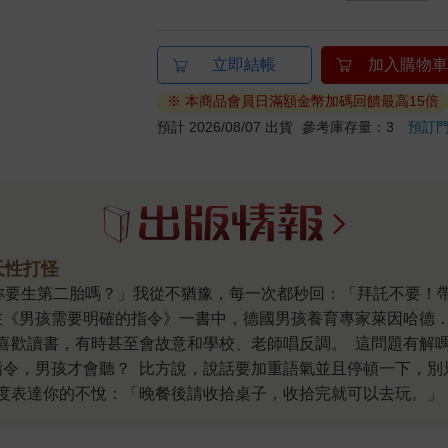
立即結帳
加入購物車
※ 本商品會員日滿額金幣加碼回饋最高15倍
預計 2026/08/07 出貨
參考庫存量：3
預訂
天性打怪
在《男孩需要明確的指令》一書中，德國男孩養育專家萊因哈德
喜歡讀書，有時甚至會故意和學校、老師唱反調。 這問題有解
指令，男孩才會聽？ 比方說，說話要加重語氣並且停頓一下，
度表達你的不悅：「晚餐後請收拾桌子，收拾完就可以去玩。」
域。而這種自我邊界感，正是孩子日後能否獨立自主的關鍵。男
們偏好衝突行為。所以，在被氣死之前，不妨先試著理解他的身