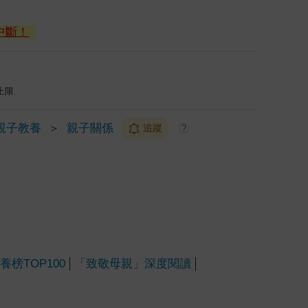
中斷！
上限
親子教養
＞
親子關係
追蹤
?
榜TOP100
「致敬母親」深度閱讀