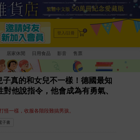
0
登入/註冊
電
居家休閒
日用食品
影音
售票
兒子真的和女兒不一樣！德國最知
性對他說指令，他會成為有勇氣、
打怪一樣，收服各階段難搞男孩。
 電子書