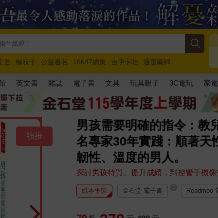
圭吾
楊双子
公益書包
16647續集
吉伊卡哇
通靈藥師
路邊攤新作
馬斯克
玩具總動員5
超慢跑
館
英文書
雜誌
電子書
文具
玩具親子
3C電玩
家
男孩需要明確的指令：教
強推
名專家30年實踐：順著天
韌性、溫度的男人。
探討男孩特質、提升成績，到控管手機像
?
紙本平裝
金石堂 電子書
Readmoo
79
折