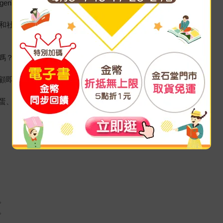
Tuebingen）社會科學研究所所長。
校和社工機構提供建議，
嗎？」
顧即可。
蛋、不想遵守學校體制……
。
。