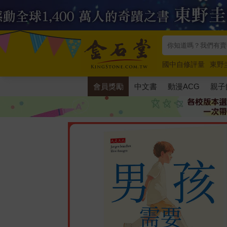
國中自修評量
東野
唯紅花綻放
奧德賽
會員獎勵
中文書
動漫ACG
親子