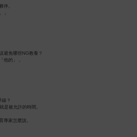
夥伴。
。」
該避免哪些NG教養？
「他的」，
界線？
0就是被允許的時間。
育專家怎麼說。