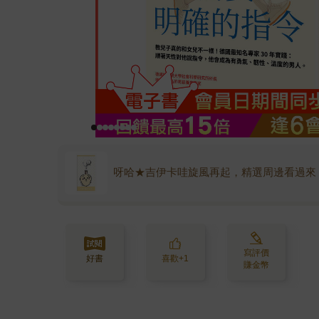
呀哈★吉伊卡哇旋風再起，精選周邊看過來
寫評價
好書
喜歡+1
賺金幣