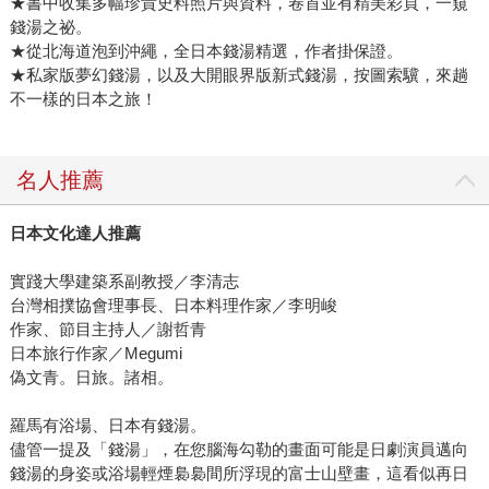
★書中收集多幅珍貴史料照片與資料，卷首並有精美彩頁，一窺
錢湯之祕。
★從北海道泡到沖繩，全日本錢湯精選，作者掛保證。
★私家版夢幻錢湯，以及大開眼界版新式錢湯，按圖索驥，來趟
不一樣的日本之旅！
名人推薦
日本文化達人推薦
實踐大學建築系副教授／李清志
台灣相撲協會理事長、日本料理作家／李明峻
作家、節目主持人／謝哲青
日本旅行作家／Megumi
偽文青。日旅。諸相。
羅馬有浴場、日本有錢湯。
儘管一提及「錢湯」，在您腦海勾勒的畫面可能是日劇演員邁向
錢湯的身姿或浴場輕煙裊裊間所浮現的富士山壁畫，這看似再日