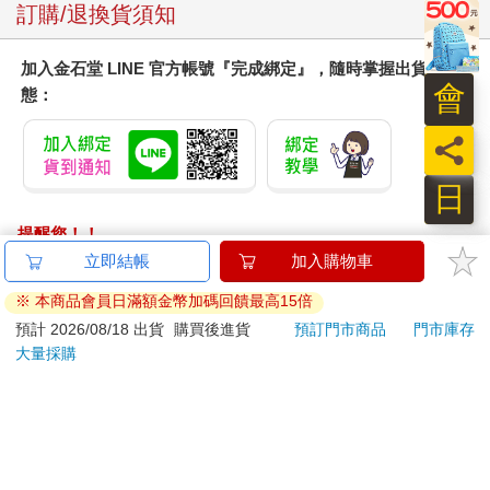
派妓女到湯女風呂去服務。這是因為江戶人口的男女比例，以男
訂購/退換貨須知
性佔壓倒性的多數，所以像這種能讓男性跟女性輕鬆玩鬧的湯女
風呂，才會受到狂熱歡迎。
加入金石堂 LINE 官方帳號『完成綁定』，隨時掌握出貨動
會
態：
但是湯女風呂跟吉原不同，吉原是獲得政府認可，才能在特定範
圍內經營的特種行業，湯女風呂則一直被幕府視為取締的對象。
員
幕府與風呂屋也始終不斷地玩著捉迷藏的遊戲，直到一六三七
年，幕府終於下令每間湯女風呂可以湯女，人數僅限三人。
日
江戶時代除了湯女風呂之外，驛站周邊繁華地區的宿場町還有一
提醒您！！
種從事類似職業的女性，叫做「飯盛女」。此外，也有名叫「岡
金石堂及銀行均不會請您操作ATM! 如接獲電話要求您前往
立即結帳
加入購物車
場所」的私娼館。對當時的庶民來說，吉原青樓的消費過巨，不
ATM提款機，請不要聽從指示，以免受騙上當！
是一般人能夠經常進出的地方，因此上述的非法風月場所反而生
※ 本商品會員日滿額金幣加碼回饋最高15倍
意十分興隆。
退換貨須知：
預計 2026/08/18 出貨
購買後進貨
預訂門市商品
門市庫存
大量採購
**提醒您，鑑賞期不等於試用期，退回商品須為全新狀態**
寫到這兒，順便向各位介紹一個跟湯女有關的軼聞。日本有一種
依據「消費者保護法」第19條及行政院消費者保護處公告之
夾層塞棉的和服，叫做「丹前」，這種和服也叫做「褞袍」或
「通訊交易解除權合理例外情事適用準則」，以下商品購買
「搔卷」。而「丹前」這個名稱的來源據說是這樣的：話說在江
後，除商品本身有瑕疵外，將不提供7天的猶豫期：
戶時代，德川家康有一位近臣堀直寄，他也是丹後國的大名，正
式官名叫做「丹後守」。他家宅第的前面開了一間錢湯，其中有
易於腐敗、保存期限較短或解約時即將逾期。（如：生
位排名第一的公娼，當時稱為「太夫」。這位太夫名叫勝山，從
鮮食品）