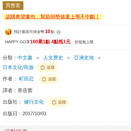
買整套
認購希望書包，幫助弱勢孩童上學不中斷！
10
預計最高可得金幣
點
?
100累1點 4點抵1元
HAPPY GO享
折抵無上限
分類：
中文書
＞
人文歷史
＞
亞洲史地
＞
日本文化/民族
追蹤
作者：
町田忍
追蹤
譯者：
章蓓蕾
出版社：
健行文化
追蹤
出版日：
2017/10/01