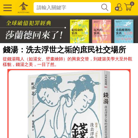
0
錢湯：洗去浮世之垢的庶民社交場所
從錢湯職人（如湯女、壁畫繪師）的興衰交替，到建築美學大至外觀
樣貌，錢湯之美，一目了然。