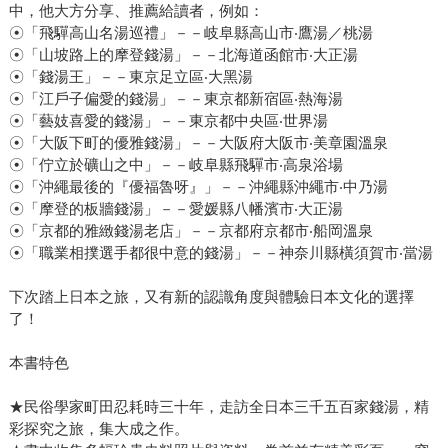
中，他大方分享、推薦給讀者，例如：
☉「飛驒高山名湯巡禮」－－岐阜縣高山市‧鷹湯／桃湯
☉「山坡路上的摩登錢湯」－－北海道函館市‧大正湯
☉「錢湯王」－－東京足立區‧大黑湯
☉「江戶子偏愛的錢湯」－－東京都新宿區‧熱海湯
☉「藝妓喜愛的錢湯」－－東京都中央區‧世界湯
☉「大阪下町的優雅錢湯」－－大阪府大阪市‧美章園溫泉
☉「佇立於礦山之中」－－岐阜縣飛驒市‧高泉浴場
☉「沖繩最後的『優福魯呀』」－－沖繩縣沖繩市‧中乃湯
☉「摩登的板牆錢湯」－－愛媛縣八幡濱市‧大正湯
☉「京都的雅緻錢湯老店」－－京都府京都市‧船岡溫泉
☉「職業相撲選手都很中意的錢湯」－－神奈川縣橫須賀市‧當湯
下次踏上日本之旅，又有新的認識角度與體驗日本文化的選擇
了！
本書特色
★民俗學家町田忍耗時三十年，走訪全日本三千五百家錢湯，精
彩探究之旅，集大成之作。