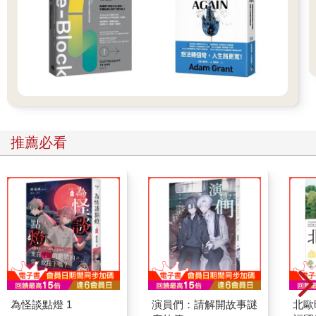
候開始的？下面讓我們一起從現存記錄裡尋找答案吧。
有一本書《今昔物語》，是平安時代後期（十二世紀初期）寫成
的日本最古老的故事集。內容雖是以佛教故事為主，卻也介紹了
很多民間故事，同時還對當時的庶民生活有所描述。譬如其中有
一段文字寫道：「邀友上東山，一起洗湯浴。」由此可以推測，
平安時代的京都或許已有類似錢湯的設施。此外，鐮倉幕府編纂
的歷史典籍《吾妻鏡》裡也曾留下記錄：一二三四年九月「法華
堂前湯屋燒毀」。這裡的湯屋或許就是類似錢湯的建築吧。
推薦必看
佛教僧侶日蓮上人留下的《日蓮錄內御書》當中，有一段關於一
二六六年的記錄裡也有「錢湯」等字出現。看了這些文獻，我們
不禁懷疑，鐮倉時代或許已有類似錢湯的場所。另外，記錄京都
祇園社（八坂神社）歷史的《祇園執行日記》裡也有一段記述寫
道：一三二一年至一三二四年，祇園社內雲居寺院內開設錢湯。
除了以上的史籍之外，還有一本《太平記》，是記述南北朝時代
動亂戰爭的故事，其中關於一三六○年的記錄裡留下了「湯屋風呂
女童部」等字句，我們因此可以推測，當時每個村里的公共湯屋
已有年輕女性為顧客服務，真是越想越令人好奇啊。
為怪談點燈 1
演員們：請解開故事謎
北歐