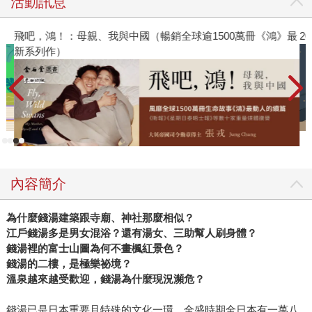
活動訊息
飛吧，鴻！：母親、我與中國（暢銷全球逾1500萬冊《鴻》最
2
新系列作）
內容簡介
為什麼錢湯建築跟寺廟、神社那麼相似？
江戶錢湯多是男女混浴？還有湯女、三助幫人刷身體？
錢湯裡的富士山圖為何不畫楓紅景色？
錢湯的二樓，是極樂祕境？
溫泉越來越受歡迎，錢湯為什麼現況瀕危？
錢湯已是日本重要且特殊的文化一環，全盛時期全日本有一萬八