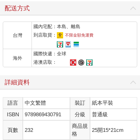
配送方式
日本的《古事記》裡關於「因幡之白兔」的神話也曾提到「禊
祭」。故事裡那隻白兔因病脫皮之後，全身變得光禿禿的。有人
國內宅配：本島、離島
騙牠說：「如果想治好這毛病，只需泡一泡海水，然後讓風吹乾
就好了。」白兔按照指示實行，卻被害得痛苦不堪。大國主神看
到店取貨：
台灣
不限金額免運費
牠實在可憐，教牠先用清水沖洗身體，再把香蒲的花穗鋪在地
上，躺下去打個滾，皮膚病就會痊癒。這段記錄裡的「用清水沖
國際快遞：全球
洗身體」，亦即是一種「禊祭」活動。
海外
港澳店取：
世界上還有很多其他的宗教，也有類似「禊祭」的祭典。譬如基
督教的「受洗」，印度教徒前往恆河「朝聖」，都是跟「禊祭」
詳細資料
非常相似的儀式。
據《公眾浴場史》（全國公眾浴場業環境衛生同業組合聯合會，
語言
中文繁體
裝訂
紙本平裝
一九七二年）指出，日本最早的佛教史籍《元亨釋書》（虎關師
鍊，一三二二年）曾記載聖武天皇的妻子光明皇后（七○一－七六
ISBN
9789869430791
分級
普通級
○年）在奈良法華寺施浴的民間故事。簡要內容如下：
商品規
頁數
232
25開15*21cm
光明皇后天生麗質，全身散放光芒。但是有一天，她身上的光輝
格
消失了。皇后向佛祖許願，表示將在寺院的溫室為一千名群眾