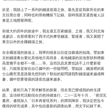
於是，我踏上了一系列的錢湯巡迴之旅。最先是從我家所在的東
京目黑出發，同時也利用相機留下記錄。當時我甚至還曾被人誤
會是土地開發商呢。
前後大約四年的旅途中，我去過五百家錢湯。之後，我又到北海
道參訪，在那裡看到了西洋式的摩登錢湯。緊接著，我又展開了
東京以外的全國錢湯之旅。
在全國巡迴的旅途上，我學到很多以往從沒聽過的知識。譬如東
京的錢湯番台要比其他地方高得多，各地錢湯的浴池形狀和煙囪
高度幾乎全都不一樣……等。這些訊息其實也談不上什麼新發
現，只能算是留在自己腦中的一些疑問吧。譬如說，錢湯裡的富
士山圖究竟是誰最先想到的？類似的疑問讓我對錢湯越來越感興
趣，腦中想要發掘的謎底也越來越多。
結果，最初只為了尋求解答的探索，現在竟已變成我的終生課
題。這項研究活動現在仍然持續進行。二○一五年十月，「密涅瓦
書房」邀我加入「日本再發現系列」的撰寫陣容，我決定把迄今
獲得的研究成果，其中包括最新的調查結果，用文字紀錄下來。