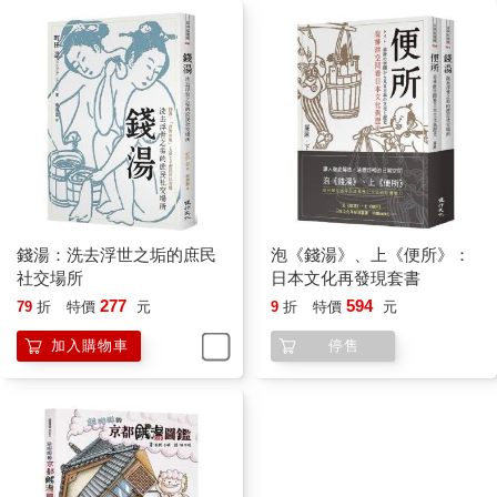
前面向各位介紹了「入浴」以「施浴」的形態出現在寺廟的經
過，另一方面，從宣揚佛教的角度來看，溫泉所扮演的角色也相
當重要。
就拿日本各地現存的溫泉來說，眾多僧侶在草創時期做出的貢獻
不可忽視。譬如奈良時代的僧侶行基（六六八－七四九年），他
竭力提倡沐浴功德之說，並在各地宣揚佛教的途中發現了許多溫
泉。其中最有名的故事，是在當時已逐漸式微的「有馬溫泉」建
造佛寺，向當地民眾弘揚教義。行基利用這種方式祈求百姓身心
康復，療效甚至超過了湯治療法，很快地，溫泉就開始在全國廣
受歡迎。
錢湯：洗去浮世之垢的庶民
泡《錢湯》、上《便所》：
社交場所
日本文化再發現套書
跟行基一樣對溫泉有所建樹的，還有空海（弘法大師，七七四～
277
594
79
折
特價
元
9
折
特價
元
八三五年）。現在日本全國除了北海道和沖繩之外，各地都能看
加入購物車
停售
到「弘法之湯」溫泉，就得歸功於空海。不過聽說其中大部分只
是借用空海之名，真正由他發現的溫泉其實並不多。
空海之後，還有重源（一一二一－一二○六年）。源平會戰中燒毀
的東大寺進行重建時，重源為那些參加建設的工人建造了「石風
呂」，並在許多寺廟設置浴室，將念佛沐浴的觀念推廣到各地。