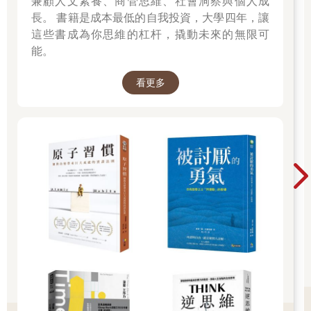
兼顧人文素養、商管思維、社會洞察與個人成
根據江戶時代的國語辭典《倭訓栞》解釋，風呂是從「風爐」這
長。 書籍是成本最低的自我投資，大學四年，讓
個字眼演變而來，風爐則指專門用來燒水泡茶的火爐，外型很像
這些書成為你思維的杠杆，撬動未來的無限可
烤火用的火盆，上面直接放置水罐加熱。也有人認為是因為風呂
能。
的構造跟風爐很像，不知從什麼時候起，入浴的場所就被稱為風
呂。
看更多
民俗學者柳田國男曾在《定本柳田國男集‧第十四卷》（一九八一
年）書中分析指出，「風呂或許原本跟『室』是相同的字源，亦
即『窖』或『岩屋』之意。」所謂的「室」，是指為了讓內部保
持固定溫度而建造的場所。「窖」則是挖地為穴，用來儲藏物品
的地方。「岩屋」是將岩石鑿成洞穴用來居住，或是岩石之間自
然形成的洞穴。寫到這兒，我想起從前有一種職業，專門負責更
換錢湯的鍋爐，大家都稱他們為「窖屋」，可能也是從上那段述
解說而來。
●錢湯的問世
「錢湯」是從何時問世的？關於這個疑問，目前有好幾種假說。
從字面上來看，錢湯的「錢」字，似乎表示「收費」之意，而錢
湯變成「向顧客收費以提供入浴服務」的賣賣，究竟是從什麼時