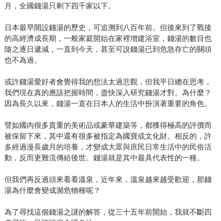
月，全國錢湯只剩下四千家以下。
日本最早開設錢湯的歷史，可追溯到八百年前。但後來到了戰後
的高經濟成長期，一般家庭開始在家裡增建浴室，錢湯的數目也
隨之逐日遞減，一直到今天，甚至可說錢湯已到危急存亡的關頭
也不為過。
或許錢湯愛好者會覺得我的想法太過悲觀，但我平日總在思考，
我們現在真的應該把握時間，盡快深入研究錢湯才對。為什麼？
因為長久以來，錢湯一直在日本人的生活中扮演著重要的角色。
譬如國內很多貴重的美術品或豪華建築等，都獲得極高的評價而
被保留下來，其中還有很多被指定為國寶或文化財。相反的，許
多經過漫長歲月的培養，才變成大眾與庶民日常生活中的民俗活
動，反而更難流傳給後世。錢湯就是其中最具代表性的一種。
但我們再反過頭來看看溫泉，近年來，溫泉越來越受歡迎，那錢
湯為什麼會變成瀕危物種呢？
為了尋找這個錢湯之謎的解答，從三十五年前開始，我就不斷四