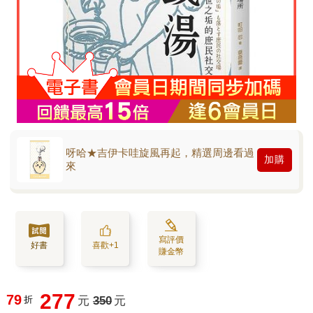
呀哈★吉伊卡哇旋風再起，精選周邊看過
加購
來
寫評價
好書
喜歡+1
賺金幣
277
79
折
元
350
元