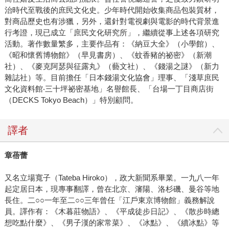
治時代至戰後的庶民文化史。少年時代開始收集商品包裝質材，
對商品歷史也有涉獵，另外，還針對電視劇與電影的時代背景進
行考證，現已成立「庶民文化研究所」，繼續從事上述各項研究
活動。著作數量繁多，主要作品有：《納豆大全》（小學館）、
《昭和懷舊博物館》（早見書房）、《蚊香豬的祕密》（新潮
社）、《麥克阿瑟與征露丸》（藝文社）、《錢湯之謎》（新力
雜誌社）等。目前擔任「日本錢湯文化協會」理事、「淺草庶民
文化資料館‧三十坪祕密基地」名譽館長、「台場一丁目商店街
（DECKS Tokyo Beach）」特別顧問。
譯者
章蓓蕾
又名立場寬子（Tateba Hiroko），政大新聞系畢業。一九八一年
起定居日本，現專事翻譯，曾在北京、瀋陽、洛杉磯、曼谷等地
長住。二○○一年至二○○三年曾任「江戶東京博物館」義務解說
員。譯作有：《木暮莊物語》、《平成徒步日記》、《散步時總
想吃點什麼》、《男子漢的家常菜》、《冰點》、《續冰點》等