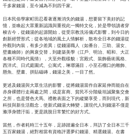
千多家錢湯，至今減為不到四千家。
日本民俗學家町田忍看著逐漸消失的錢湯，想要留下美好的記
憶，並喚起大眾重新認識與重視此一獨特文化，於是帶領讀者穿
梭古今，從錢湯的起源開始，從受宗教洗浴儀式影響，到今日的
創新經營形式；從各地域的風土人情解析，散布全日本的錢湯從
外觀到內裝，有多少差異；從錢湯職人（如番台、三助、湯女、
壁畫繪師）的興衰交替，到建築美學（江戶、明治、昭和、大正
各種不同時代風情），大至外觀樣貌：宮殿式、裝飾藝術風格、
西洋式、日式庭園式、公寓式，琳瑯滿目，小至石榴口的雕飾、
懸魚、壁畫、拼貼磁磚，錢湯之美，一目了然。
更述及錢湯與大眾生活的影響，從將錢湯當作自家延伸而能自在
赤身裸體行走兩處之間，或是富商、貧民不分階級坦誠聚集交會
之所，也是聲色犬馬、禮教表面之下的縱樂享受，而到現代，新
科技與新生活觀念，使新式錢湯大轉變，讓現代人到錢湯不僅是
滌淨身體汙垢，更是跳脫日常繁忙的好方式。
當然，作者耗時三十五年，足跡踏遍全日本，拜訪了全日本三千
五百家錢湯，絕對相當有資格評選夢幻錢湯、精選錢湯。在書