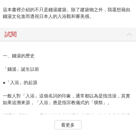
這本書裡介紹的不只是錢湯建築。除了建築物之外，我還想藉由
錢湯文化進而透視日本人的入浴觀和審美感。
試閱
一、錢湯的歷史
「錢湯」誕生以前
●「入浴」的起源
一般人對「入浴」這個名詞的印象，通常都以為是指洗澡，其實
如果追溯來源，「入浴」應是指宗教儀式的「禊祭」。
所謂的「禊祭」，是指祭神之前洗濯全身汙垢，使身心處於潔淨
的狀態。據中國三國時代（二二○－二八○）的史書《魏志倭人
看更多
傳》中記載，身體沾滿污穢時，將身體浸入聖水洗淨全身，叫做
「禊祭」。