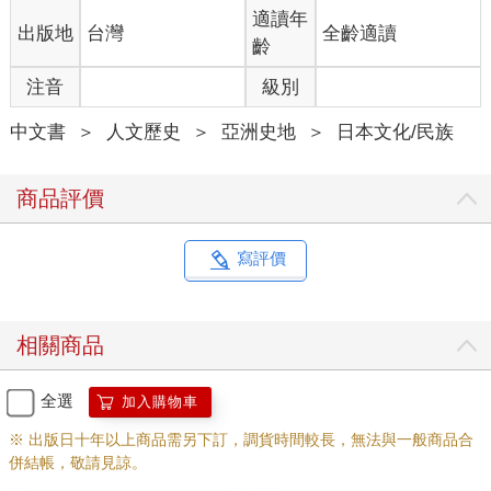
「施浴（即開放浴室，讓貧民、病患、囚犯等入浴）」，祈求佛
適讀年
出版地
台灣
全齡適讀
祖讓她的身體重新綻放光芒。無數的百姓聽到「施浴」的消息
齡
後，前仆後繼地趕來接受施捨。皇后幫助第九百九十九名百姓入
注音
級別
浴之後，還剩一位排在最後的民眾，是一名惡疾患者，皇后幫他
洗淨身體，並且用嘴吸出身上的膿血。但是萬萬沒有想到，那名
中文書
＞
人文歷史
＞
亞洲史地
＞
日本文化/民族
患者瞬間變成了阿閦如來金身佛像，當場隨著突然飄來的雲朵失
去了蹤影。從此以後，皇后的身體再度散發光芒。
商品評價
以上就是這段故事的大致內容，但一般人都認為，這只是為了宣
揚佛教而創造的傳說而已。換成現代的說法，等於就是一種公關
策略吧。當時規模較大的寺廟裡都有一種建築物，外面掛著「湯
寫評價
屋」或「浴室」的招牌，屋子中央放一口大鍋，鍋中裝滿熱水。
這種設備即是所謂的「蒸汽風呂」。
相關商品
這種「湯屋」或「浴室」通常都是免費的，前來利用的民眾人數
非常多，寺廟的僧侶便趁機向民眾宣揚佛教。所以當時所謂的
「施浴」，並不是後來出現的那種賺錢的設施。
全選
加入購物車
※ 出版日十年以上商品需另下訂，調貨時間較長，無法與一般商品合
●佛教東來與溫泉
併結帳，敬請見諒。