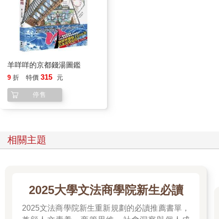
譬如山形縣最上郡戶澤村有個地方叫做「今神溫泉」，這地方同
時還有一個現代很少聽到的別名，叫做「念佛溫泉」。因為從前
到這裡來進行湯治的患者必須一面泡湯一面念佛。（現已停業，
不再對外開放。）
●風呂屋與湯屋
羊咩咩的京都錢湯圖鑑
315
9
折
特價
元
我家的住宅加蓋浴室，是在一九七○年。在那之前，我們都是步行
停售
到離家幾十秒距離的錢湯去洗澡。通往錢湯的路上，就算穿著睡
衣也不會有人投以奇異的眼光。可能因為當時大家都認為「錢湯
就是自宅的延伸」吧。
記得那時大家都把「錢湯」叫做「風呂屋」，去錢湯洗澡則說成
相關主題
是「去泡湯」。「風呂」這個名詞本來的意思是指蒸汽浴，也就
是像三溫暖那樣的熱氣浴。風呂的場地最早是石窟或地窖，名字
叫做「石風呂」，入浴方式有很多種，譬如先將熱氣送進室內，
等內部充滿高溫氣體後才進去洗浴，或是像是東大寺那樣建造一
2025大學文法商學院新生必讀
間大湯屋，中央放置燒煮滾水的大鍋，等室內充滿水蒸汽再進入
沐浴。
2025文法商學院新生重新規劃的必讀推薦書單，