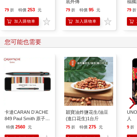
底外傳
福國
書籍以外的古代繪畫裡也能找到證明，大約從室町時代起，村里
253
95
79
折
特價
元
79
折
特價
元
79
折
的公共湯屋就已登場。譬如在室町時代末期完成的「洛中洛外圖
屏風」裡，我們看到庶民正在愉快地享受蒸汽浴。同時，我們還
加入購物車
加入購物車
發現，當時似乎已有在固定時間內跟家人或同事一起入浴的習
慣。這種風俗或許就是包場錢湯的開端吧。
您可能也需要
我根據上述幾種記錄推測，所謂的錢湯，最早大約起源於鐮倉時
代，而當時各溫泉地也已有類似共同浴場的組織出現，而這些機
構通常都由當地居民主動擔負以管理的重任。
江戶時代的錢湯
●錢湯的起源
江戶時代有關錢湯誕生的文獻當中，目前被確認為最早的著作是
《慶長見聞錄》。據說這部典籍出版於一六一四年，是一本記述
卡達CARAN D'ACHE
穎寶油炸鹽花生/油豆
UN
江戶初期庶民生活風貌與風俗的散文集。根據書中記載，一五九
849 Paul Smith 原子筆
(進口花生)1台斤
人
一年，有個叫做伊勢与市的人在錢瓶橋頭首創第一家錢湯。入浴
ED.5 條紋黑
費是永樂錢一錢。書中提到許多趣事，據說熱水燒得非常燙，室
2560
275
特價
元
75
折
特價
元
9
折
內水霧瀰漫，滾燙的蒸汽幾乎令人窒息，但我們也由此推測，當