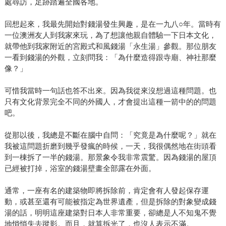
處尋訪，足跡踏遍全國各地。
回想起來，我最先開始對錢湯發生興趣，是在一九八○年。當時有
一位澳洲友人到我家來玩，為了想讓他親自體驗一下日本文化，
就帶他到我家附近的宮殿式和風錢湯「永生湯」參觀。那位朋友
一看到錢湯的外觀，立刻問我：「為什麼造得跟寺廟、神社那麼
像？」
可惜我當時一句話也答不出來。因為我從來沒想過這種問題。也
只有文化背景完全不同的外國人，才會提出這種一箭中的的問題
吧。
從那以後，我總是不斷在腦中自問：「究竟是為什麼呢？」就在
我被這問題折磨到幾乎發瘋的時候，一天，我很偶然地在街頭看
到一棟拆了一半的錢湯。那景象令我非常震驚。因為錢湯的屋頂
已經被打掉，浴室的錢湯壁畫全部露在外面。
通常，一座有名的建築物即將拆除前，肯定會有人發起保存運
動，或甚至還有可能被指定為世界遺產，但是拆除的對象變成錢
湯的話，明明這座建築對日本人非常重要，卻總是人不知鬼不覺
地悄悄失去蹤影。而且，就算拆光了，也沒人表示不滿。