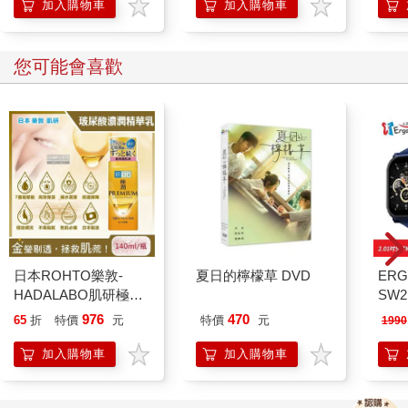
加入購物車
加入購物車
時的錢湯提供的入浴方式大概是蒸汽浴吧。
順便再向各位介紹一下，錢瓶橋所在的地點就在今天的東京車站
您可能會喜歡
旁邊，位置大約在日本橋本石町四丁目附近，也就是吳服橋與常
盤橋之間。現在那裡還豎著一塊招牌，上面寫著：「江戶錢湯發
祥地」。
●湯女風呂登場
據說錢瓶橋附近出現了第一家錢湯之後，在短短二十多當中，江
戶城內每個町幾乎都有一家錢湯。入浴的形式應該跟錢瓶橋那家
一樣是蒸汽浴。
不僅如此，還有一種配備「湯女」為顧客服務的「湯女風呂」，
日本ROHTO樂敦-
夏日的檸檬草 DVD
ERG
也同時變多起來。這些名為「湯女」的女性服務的對象，主要是
HADALABO肌研極潤
SW2
因參勤交代制度前來江戶的封建藩主，也就是所謂的「大名」，
金緻7重玻尿酸高效保
泳心
976
470
65
折
特價
元
特價
元
1990
或是江戶城周圍城區的富商。根據上述的《慶長見聞錄》描述，
濕潤澤特濃精華乳液
錶
湯女提供的服務包括：幫顧客梳頭，陪伴浴後的顧客喝酒或睡
140ml/金瓶(Premium
加入購物車
加入購物車
覺。顧客當然都是男性。據說當時這種湯女風呂的生意興隆得不
臉部肌膚護理乳霜,素
得了，連吉原的買春客都因此而大為減少，甚至反過來得由吉原
顏保養乾肌水凝乳)