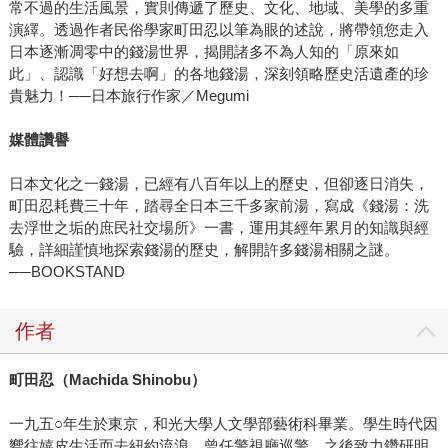
常不過的生活風景，實則傳遞了歷史、文化、地域、美學的多重
演繹。透過作者民俗學家町田忍以筆為眼的述說，將帶領您走入
日本逐漸凋零中的錢湯世界，揭開諸多不為人知的「原來如
此」、認識「好想去啊」的各地錢湯，深刻領略歷史活遺產的珍
貴魅力！──日本旅行作家／Megumi
媒體讚譽
日本文化之一錢湯，已經有八百年以上的歷史，但卻逐日消失，
町田忍耗費三十年，踏尋全日本三千多家前湯，寫成《錢湯：洗
去浮世之垢的庶民社交場所》一書，運用其經年累月的知識與經
驗，詳細謹慎地探索錢湯的歷史，解開許多錢湯相關之謎。
──BOOKSTAND
作者
町田忍（Machida Shinobu）
一九五○年生於東京，和光大學人文學部藝術科畢業。學生時代因
嚮往嬉皮生活而去紐約流浪。曾任警視廳巡警，之後致力鑽研明