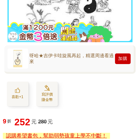
呀哈★吉伊卡哇旋風再起，精選周邊看過
加購
來
寫評價
喜歡+1
賺金幣
252
9
折
元
280
元
認購希望書包，幫助弱勢孩童上學不中斷！