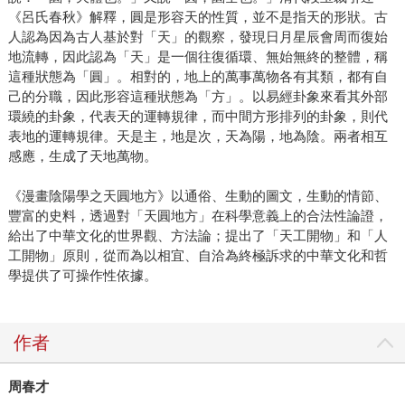
《呂氏春秋》解釋，圓是形容天的性質，並不是指天的形狀。古
人認為因為古人基於對「天」的觀察，發現日月星辰會周而復始
地流轉，因此認為「天」是一個往復循環、無始無終的整體，稱
這種狀態為「圓」。相對的，地上的萬事萬物各有其類，都有自
己的分職，因此形容這種狀態為「方」。以易經卦象來看其外部
環繞的卦象，代表天的運轉規律，而中間方形排列的卦象，則代
表地的運轉規律。天是主，地是次，天為陽，地為陰。兩者相互
感應，生成了天地萬物。
《漫畫陰陽學之天圓地方》以通俗、生動的圖文，生動的情節、
豐富的史料，透過對「天圓地方」在科學意義上的合法性論證，
給出了中華文化的世界觀、方法論；提出了「天工開物」和「人
工開物」原則，從而為以相宜、自洽為終極訴求的中華文化和哲
學提供了可操作性依據。
作者
周春才