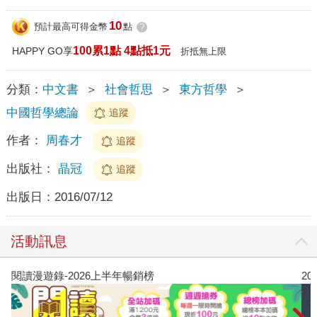
10
預計最高可得金幣
點
?
100累1點 4點抵1元
HAPPY GO享
折抵無上限
分類：
中文書
＞
社會哲思
＞
東方哲學
＞
中國哲學總論
追蹤
作者：
周春才
追蹤
出版社：
晶冠
追蹤
出版日：
2016/07/12
活動訊息
閱讀漫遊錄-2026上半年暢銷榜
2