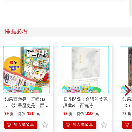
推薦必看
如果西遊是一群喵(1)
日花閃爍：台語的美麗
如果
：《如果歷史是一群
詞彙&一百首詩
(1
喵》作者最新力作，附
貓漫
411
356
79
折
特價
元
79
折
特價
元
79
折
【首卷特典】拉頁
加入購物車
加入購物車