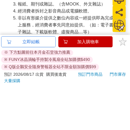
報紙、期刊或雜誌。（含MOOK、外文雜誌）
經消費者拆封之影音商品或電腦軟體。
非以有形媒介提供之數位內容或一經提供即為完成之線
上服務，經消費者事先同意始提供。（如：電子書、電
子雜誌、下載版軟體、虛擬商品…等）
已拆封之個人衛生用品。（如：內衣褲、刮鬍刀、除毛
立即結帳
加入購物車
刀…等）
※ 下方點圖前往本月金石堂強力推薦
若非上列種類商品，均享有到貨7天的猶豫期（含例假
※ FUNY冰晶渦輪手持製冷風扇全站加購價$490
日）。
辦理退換貨時，商品（組合商品恕無法接受單獨退貨）必須
※ Q版企鵝安全隨身警報器全站不限金額加購價$99
是您收到商品時的原始狀態（包含商品本體、配件、贈品、
預計 2026/08/17 出貨
購買後進貨
預訂門市商品
門市庫存
保證書、所有附隨資料文件及原廠內外包裝…等），請勿直
大量採購
接使用原廠包裝寄送，或於原廠包裝上黏貼紙張或書寫文
字。
退回商品若無法回復原狀，將請您負擔回復原狀所需費用，
嚴重時將影響您的退貨權益。