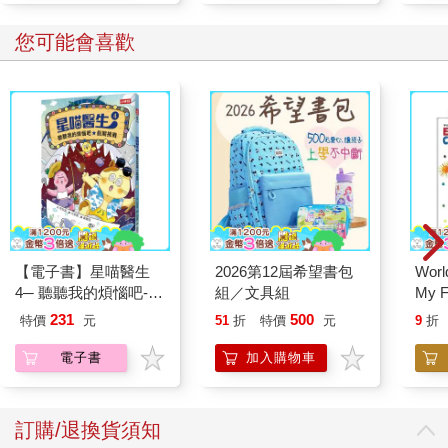
您可能會喜歡
【電子書】星喵醫生
2026第12屆希望書包
World
4─ 聽聽我的煩惱吧-假
組／文具組
My F
期挑戰
Book
231
500
特價
元
51
折
特價
元
9
折
電子書
加入購物車
訂購/退換貨須知