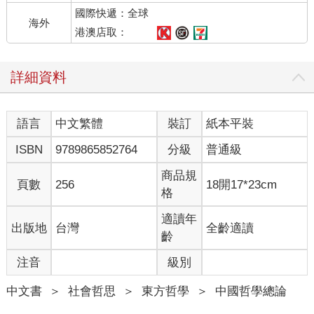
國際快遞：全球
海外
港澳店取：
詳細資料
語言
中文繁體
裝訂
紙本平裝
ISBN
9789865852764
分級
普通級
商品規
頁數
256
18開17*23cm
格
適讀年
出版地
台灣
全齡適讀
齡
注音
級別
中文書
＞
社會哲思
＞
東方哲學
＞
中國哲學總論