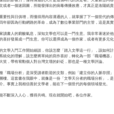
文或者一個迷因圖，所能發揮出的病毒傳播效應，才真正是洛陽紙貴
重要性與日俱增，而懂得用內容溝通的人，就掌握了下一個世代的傳
四年卻因為行動網路的革命，成為了數位事業部門的主管，這是真實
家讀書人的窮酸氣息，深知文學也可以是一門生意。我非常著迷於他
的喜好發展成一門生意。你可以選擇成為一個作家，或者有更多元化
的文學入門工作開始細談，你該怎麼「踏入文學這一行」，該如何計
系統化的理解，該怎麼將單純的寫作喜好，轉化為一部「職場機器」
大笑，帶有宥勳個人對台灣文壇的針砭，那也是一種文學評論。
種「職場分析」是深受讀者歡迎的文類，例如「建立你的人脈存摺」
層樓。這套書在我眼中，就像是一份「文學天分者的職場分析」，是
介。事實上我相信善於文學者，能在下一個世代的每個領域發光。
能不斷深入人心，獲得共鳴。現在就開始吧，各位作家。