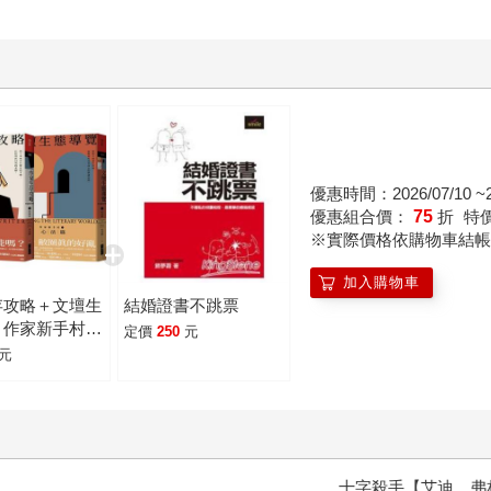
優惠時間：2026/07/10 ~20
優惠組合價：
75
折
特
※實際價格依購物車結帳
加入購物車
存攻略＋文壇生
結婚證書不跳票
：作家新手村
定價
250
元
元
十字殺手【艾迪．弗林系列 前傳