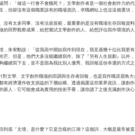
逼問：「做這一行會不會餓死？」文學創作者是一個社會創作力的代
生，但卻沒有這個職業該有的職場資訊，求職網站上也沒這個選項，
、沒有太多同事、沒有法規規範，最重要的是沒有職場生存回報資料
做的田野觀察成果，給想嘗試文學創作的人、給想評估寫作環境的人
惜，朱宥勳說：「從我高中開始寫作到現在，我見過幾十位比我更有
光芒。但是，他們大多沒能繼續寫作。除了『另有人生規劃』以外，
夠繼續寫下去，並不是因為我比別人優秀。我回報這份幸運的方式之
的針對文學、文字創作職場的田調與生存者回報，也是寫作職涯眉角
都有經濟運作收支損益的下層結構。透過揭露這些業界資訊，讓創作
的新人：它可能會成為實用的技術手冊，讓你讀了之後充滿創作決心
但到底「文壇」是什麼？它是怎樣的江湖？這個詞，大概是最常被直