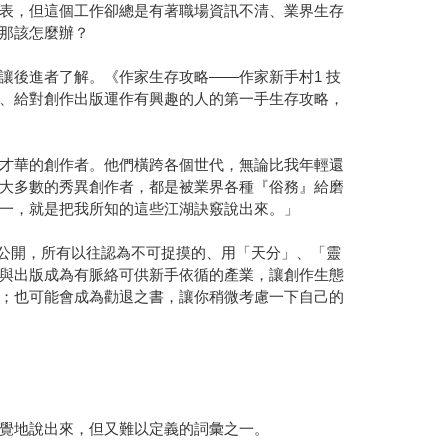
表，但這個工作卻總是有著職場資訊不清、業界生存
那該怎麼辦？
讓後進者了解。《作家生存攻略——作家新手村1 技
、給對創作出版運作有興趣的人的第一手生存攻略，
才華的創作者。他們橫跨各個世代，無論比我年輕還
大多數的秀異創作者，都是被業界各種『俗務』給磨
一，就是把我所知的這些江湖訣竅說出來。」
大公開，所有以往認為不可捉摸的、用「天分」、「靈
與出版成為有脈絡可供新手依循的產業，讓創作生態
；也可能會成為勸退之書，讓你稍微考慮一下自己的
覺地說出來，但又難以定義的詞彙之一。