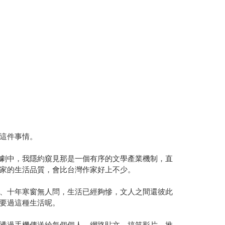
這件事情。
劇中，我隱約窺見那是一個有序的文學產業機制，直
家的生活品質，會比台灣作家好上不少。
、十年寒窗無人問，生活已經夠慘，文人之間還彼此
要過這種生活呢。
透過手機傳送給每個個人，網路貼文、搞笑影片、推