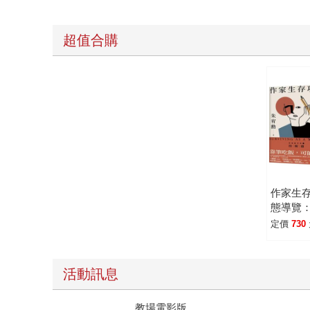
超值合購
作家生
態導覽
套書
定價
730
活動訊息
教場電影版