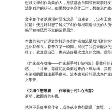
想以文學創作為業的人，應該都會自問或被親朋好友
法則難辨的狀況。如果想從事寫作工作，想靠寫作維
文字創作者以職場術語來說是「自雇者」，沒有工會
術篇》便是針對想了解文字創作領域職場狀況的人所
揭開種種隱而不宣的業界眉角。
本書的寫作起源於對於許多創作者如流星般消逝的惋
是比我年長，都曾在某一瞬間，展現了我從未能及的
掉了。就連我自己，也有過好幾次放棄的念頭。我能
《作家生存攻略——作家新手村1 技術篇》是難得
感」、「才華」等虛幻詞彙架起來的上層結構，其實
有清晰的面目讓新手參考。這本書寫給想要成為作家
文學夢。
《文壇生態導覽——作家新手村2 心法篇》
歹勢，敝圈真的好亂
就算不是從事寫作者，或多或少也都聽過「文壇」，