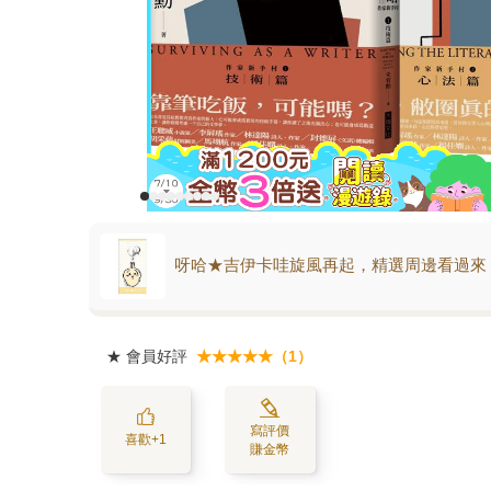
呀哈★吉伊卡哇旋風再起，精選周邊看過來
★
會員好評
★★★★★（1）
寫評價
喜歡+1
賺金幣