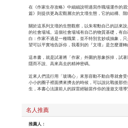
在《作家生存攻略》中細細說明過寫作職場運作的眉
篇》則提供更為宏觀層次的文壇生態，它的結構、階
關於這系列文壇的生態觀察，以朱宥勳自己的話來說
的社會場域。這個社會場域有自己的物質基礎，有自
白：作家不過是一種職業，並不特別玄妙或抽象，只
望可以平實地告訴你，我看到的『文壇』是怎麼運轉
這本書，就是試著將「作家」外圍的形象拆掉，試著
隱而不說、高來高去的精神密碼。
近來人們流行用「玻璃心」來形容動不動自尊就會受
小小的圈子裡面擠來擠去的時候，可以說比戰後那些
生，本書心法讓前人的踩雷經驗當作你的漫遊文壇導
名人推薦
推薦人：