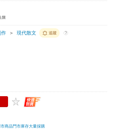
上限
創作
＞
現代散文
追蹤
?
門市商品
門市庫存
大量採購