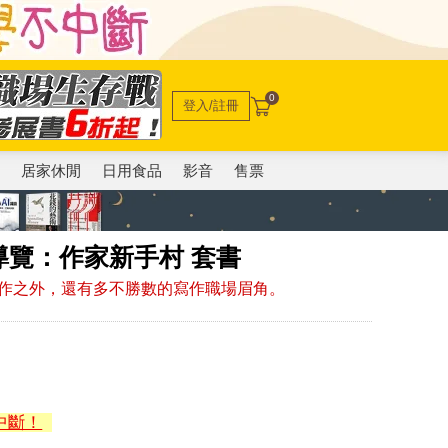
0
登入/註冊
電
居家休閒
日用食品
影音
售票
覽：作家新手村 套書
作之外，還有多不勝數的寫作職場眉角。
中斷！