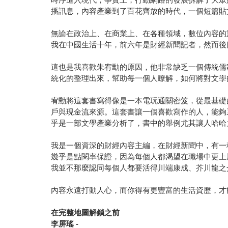
播訊息，內容產業到了百花齊放的時代，一個短篇貼
無論在政治上、在商業上、在各種領域，數位內容的
我在中國生活十年，前六年是財經新聞記者，然而後
這也是我喜歡朱宥勳的原因，他非常缺乏一個傳統儒
統化的整理出來，幫助每一個人瞭解，如何將對文學
宥勳將這套書寫得像是一本電玩通關密笈，從最基礎
戶與現金流來源。這套書讓一個喜歡寫作的人，能夠
乎是一部文學產業分析了，書中的舉例尤其讓人哈哈
我是一個資深的財經內容主編，在財經新聞中，有一
幾乎是點閱率保證，因為每個人都渴望在職場中更上
我並不那麼認同每個人都要活得川端康成、芥川龍之
內容永遠打動人心，而你得有更豐富的生活資歷，才
在完整地圖解鎖之前
李屏瑤 -