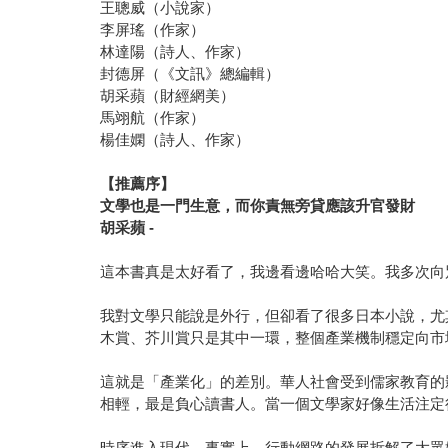
王聰威（小說家）
李屏瑤（作家）
林達陽（詩人、作家）
封德屏（《文訊》總編輯）
胡采蘋（財經網美）
馬翊航（作家）
楊佳嫻（詩人、作家）
【推薦序】
文學也是一門生意，而你責無旁貸應該升官發財
胡采蘋 -
這本書真是太好看了，我邊看邊哈哈大笑。我多次向
我對文學只能說是外行，但卻看了很多日本小說，尤
木賞、芥川賞只是其中一環，整個產業機制穩定向市
這就是「產業化」的差別。華人社會受到儒家教育的
相輕，最是負心讀書人。當一個文學家好像生活注定
時序進入現代，事實上，行動網路的發展拆解了大眾