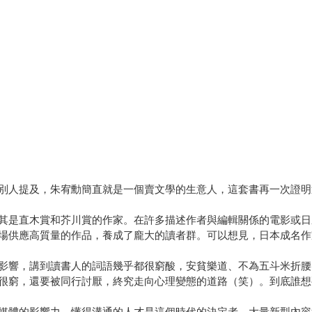
別人提及，朱宥勳簡直就是一個賣文學的生意人，這套書再一次證明
其是直木賞和芥川賞的作家。在許多描述作者與編輯關係的電影或日
場供應高質量的作品，養成了龐大的讀者群。可以想見，日本成名作
影響，講到讀書人的詞語幾乎都很窮酸，安貧樂道、不為五斗米折腰
很窮，還要被同行討厭，終究走向心理變態的道路（笑）。到底誰想
媒體的影響力，懂得溝通的人才是這個時代的決定者。大量新型內容