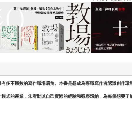
還有多不勝數的寫作職場眉角。本書是想成為專職寫作者認識創作環
作模式的產業，朱宥勳以自己實際的經驗和觀察歸納，為每個想要了