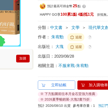
25
預計最高可得金幣
點
?
100累1點 4點抵1元
HAPPY GO享
折抵無
分類：
中文書
＞
文學
＞
現代華文
作者：
朱宥勳
追蹤
?
出版社：
大塊
追蹤
?
出版日：
2020/08/28
加購
相關主題：
不服來戰-朱宥勳
立即結帳
加入購物車
※ 下方點圖前往本月金石堂強力推薦
※ 2026夏季暢銷展-大塊2書75折
預計 2026/08/10 出貨
參考庫存量：1
預訂