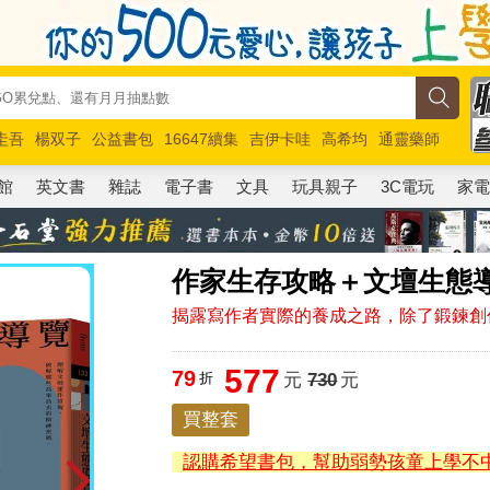
圭吾
楊双子
公益書包
16647續集
吉伊卡哇
高希均
通靈藥師
路邊攤新作
馬斯克
玩具總動員5
超慢跑
館
英文書
雜誌
電子書
文具
玩具親子
3C電玩
家
作家生存攻略＋文壇生態導
揭露寫作者實際的養成之路，除了鍛鍊創
577
79
折
元
730
元
買整套
認購希望書包，幫助弱勢孩童上學不