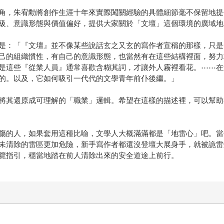
角，朱宥勳將創作生涯十年來實際闖關經驗的具體細節毫不保留地提
級、意識形態與價值偏好，提供大家關於「文壇」這個環境的廣域地
是：「『文壇』並不像某些說話玄之又玄的寫作者宣稱的那樣，只是
己的組織慣性，有自己的意識形態，也當然有在這些結構裡面，努力
是這些『從業人員』通常喜歡含糊其詞，才讓外人霧裡看花。⋯⋯在
的。以及，它如何吸引一代代的文學青年前仆後繼。」
將其還原成可理解的「職業」邏輯。希望在這樣的描述裡，可以幫助
傷的人，如果套用這種比喻，文學人大概滿滿都是「地雷心」吧。當
未清除的雷區更加危險，新手寫作者都還沒登壇大展身手，就被詭雷
覽指引，穩當地踏在前人清除出來的安全道途上前行。