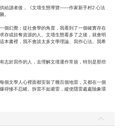
供給讀者後，《文壇生態導覽——作家新手村2 心法
圖。
一個幻覺；從社會學的角度，我看到了一個確實存在
求存或掠奪資源的人。文壇生態看多了之後，就會明
這本書裡，我不會談太多文學理論、寫作心法。我希
有志於寫作的人，去理解文壇運作常規，特別是那些
每個文學人心裡面都安裝了幾百個地雷，又都在一個
爆得慘不忍睹。拆雷不如避雷，縱使隱雷處處險象環