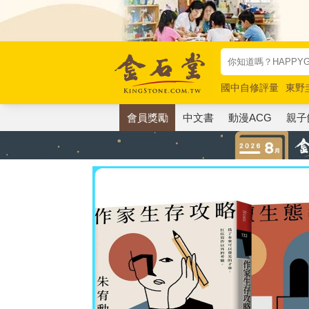
國中自修評量
東野
唯紅花綻放
奧德賽
會員獎勵
中文書
動漫ACG
親子