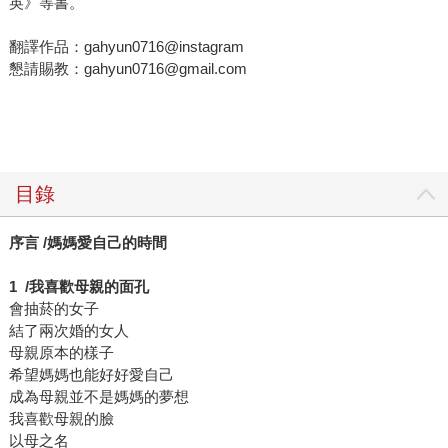
英》等書。
翻譯作品：gahyun0716@instagram
懇請賜教：gahyun0716@gmail.com
目錄
序言 /
媽媽愛自己的時間
1 /
我喜歡母親的面孔
會抽菸的女子
結了兩次婚的女人
母親原本的樣子
希望媽媽也能好好愛自己
成為母親並不是媽媽的夢想
我喜歡母親的臉
以母之名