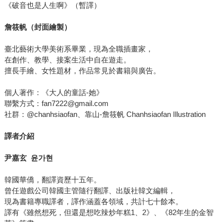
《破音也是人生啊》（暫譯）
詹筱帆（封面繪製）
臺北藝術大學美術系畢業，現為全職插畫家，
在創作、教學、接案生活中自在遊走。
擅長手繪、女性題材，作品常見於書籍與廣告。
個人著作：《大人的童話-她》
聯繫方式：fan7222@gmail.com
社群：@chanhsiaofan、靠山-詹筱帆 Chanhsiaofan Illustration
譯者介紹
尹嘉玄
윤가현
韓國華僑，翻譯資歷十五年。
曾任遊戲公司韓國主管隨行翻譯、出版社韓文編輯，
現為書籍專職譯者，譯作涵蓋各領域，共計七十餘本。
譯有《雖然想死，但還是想吃辣炒年糕1、2》、《82年生的金智