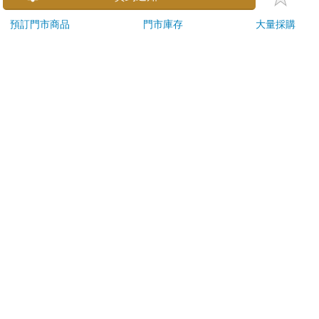
一彈 補充包 Dawn of
子
佳人0
預訂門市商品
門市庫存
大量採購
Palpagos（日文版一
1590
259
特價
元
特價
元
220
盒）
加入購物車
電子書
訂購/退換貨須知
加入金石堂 LINE 官方帳號『完成綁定』，隨時掌握出貨動
態：
提醒您！！
金石堂及銀行均不會請您操作ATM! 如接獲電話要求您前往
ATM提款機，請不要聽從指示，以免受騙上當！
退換貨須知：