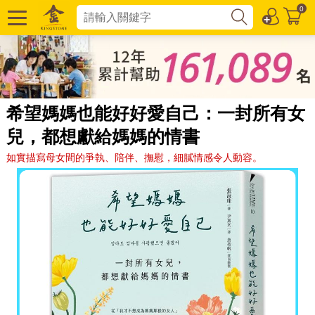
0
希望媽媽也能好好愛自己：一封所有女
兒，都想獻給媽媽的情書
如實描寫母女間的爭執、陪伴、撫慰，細膩情感令人動容。