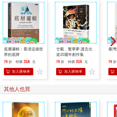
底層邏輯：看清這個世
廿載．繁華夢 護玄出
臺灣
界的底牌
道20週年創作集
316
315
79
折
特價
元
79
折
特價
元
79
折
加入購物車
加入購物車
其他人也買