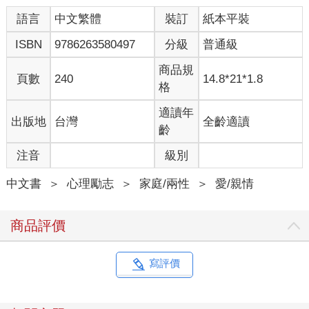
語言
中文繁體
裝訂
紙本平裝
ISBN
9786263580497
分級
普通級
商品規
頁數
240
14.8*21*1.8
格
適讀年
出版地
台灣
全齡適讀
齡
注音
級別
中文書
＞
心理勵志
＞
家庭/兩性
＞
愛/親情
商品評價
寫評價