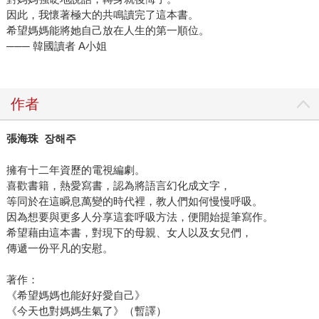
因此，我懷著極大的共鳴讀完了這本書。
希望媽媽能將她自己放在人生的第一順位。
─── 韓國讀者 A小姐
作者
張海珠
장해주
擁有十二年資歷的電視編劇。
喜歡書籍，熱愛寫書，認為將語言幻化成文字，
等同於在這瞬息萬變的時代裡，教人們如何慢慢呼吸。
因為想要與更多人分享這套呼吸方法，便開始提筆寫作。
希望藉由這本書，對現下的母親、女人以及女兒們，
傳遞一份平凡的安慰。
著作：
《希望媽媽也能好好愛自己》
《今天也對媽媽生氣了》（暫譯）