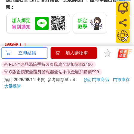
態：
提醒您！！
金石堂及銀行均不會請您操作ATM! 如接獲電話要求您前往
立即結帳
加入購物車
ATM提款機，請不要聽從指示，以免受騙上當！
※ FUNY冰晶渦輪手持製冷風扇全站加購價$490
退換貨須知：
※ Q版企鵝安全隨身警報器全站不限金額加購價$99
**提醒您，鑑賞期不等於試用期，退回商品須為全新狀態**
預計 2026/08/11 出貨
參考庫存量：4
預訂門市商品
門市庫存
依據「消費者保護法」第19條及行政院消費者保護處公告之
大量採購
「通訊交易解除權合理例外情事適用準則」，以下商品購買
後，除商品本身有瑕疵外，將不提供7天的猶豫期：
易於腐敗、保存期限較短或解約時即將逾期。（如：生
鮮食品）
依消費者要求所為之客製化給付。（客製化商品）
報紙、期刊或雜誌。（含MOOK、外文雜誌）