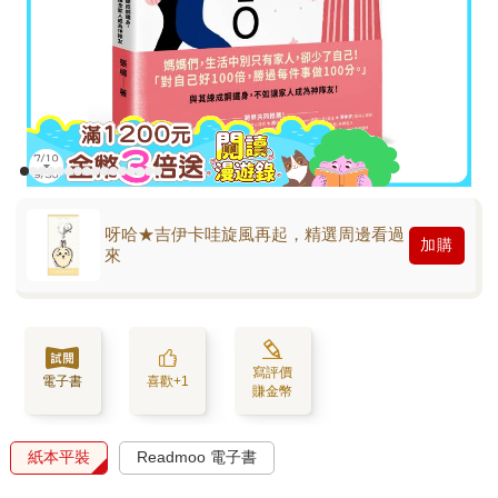
呀哈★吉伊卡哇旋風再起，精選周邊看過
加購
來
寫評價
電子書
喜歡+1
賺金幣
紙本平裝
Readmoo 電子書