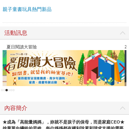
親子童書玩具熱門新品
活動訊息
夏日閱讀大冒險
2
內容簡介
★
成為「高能量媽媽」，妳就不是孩子的保母，而是家庭CEO★
捨棄單向犧牲的思維，每位媽媽都有權利說累和請求支援的需要