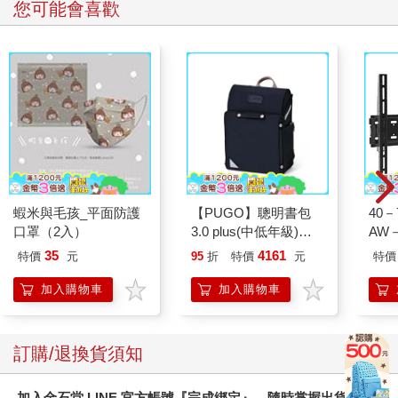
您可能會喜歡
蝦米與毛孩_平面防護
【PUGO】聰明書包
40
口罩（2入）
3.0 plus(中低年級)酷
AW－
黑 全新進化玩美上市
35
4161
特價
元
95
折
特價
元
特價
加入購物車
加入購物車
訂購/退換貨須知
加入金石堂 LINE 官方帳號『完成綁定』，隨時掌握出貨動