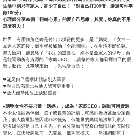
生活中別只有家人，卻少了自己！『對自己好100倍，勝過每件事
做100分』
心理師分享99個「扭轉心累」的愛自己思維，其實，妳真的不用
這麼努力！
世界上有哪個角色總是付出比獲得的更多，是「媽媽」！女性一
旦進入家庭後，似乎就被觸動『全能開關』，在生活不斷忙碌、
努力衝刺，卻忽略了「我」的重要性。妳不是全家人的保母，而
是能調動所有資源的「家庭CEO」，讓每位家人都發揮自己的優
勢，取代「凡事我來做」，先告訴自己：
❤滿足自己需求比體諒別人重要！
❤對自己滿意比被他人認可更重要！
❤放大優勢比改正缺點重要！
●
聰明女性不要只當「媽媽」，成為「家庭CEO」調動可用資源
不少女性因為伴侶、孩子或長輩的評價，就感到挫折甚至否定自
我，個人能量狀態因此非常低落，低能量的媽媽無法幫到家人，
更沒辦法滿足自己！首先，作者分享如何覺察自我情緒的五階段
變化，在快發脾氣前，先開啟「低耗電模式」，然後調動幫手：