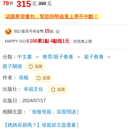
315
79
折
元
399
元
認購希望書包，幫助弱勢孩童上學不中斷！
15
預計最高可得金幣
點
?
100累1點 4點抵1元
HAPPY GO享
折抵無上限
分類：
中文書
＞
教育/親子教養
＞
親子教養
＞
親子關係
追蹤
作者：
張楊
追蹤
出版社：
幸福文化
追蹤
出版日：
2024/07/17
相關主題：
「致敬母親」深度閱讀
【媽媽容易嗎？】母親節主題選書