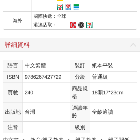
國際快遞：全球
海外
港澳店取：
詳細資料
語言
中文繁體
裝訂
紙本平裝
ISBN
9786267427729
分級
普通級
商品規
頁數
240
18開17*23cm
格
適讀年
出版地
台灣
全齡適讀
齡
注音
級別