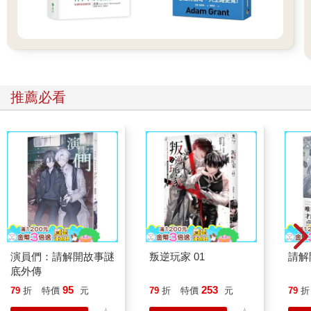
推薦必看
演員們：請解開故事謎
叛逆玩家 01
請解
底外傳
95
253
79
折
特價
元
79
折
特價
元
79
折