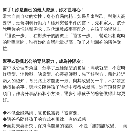
幫手1.妳是自己的最大資源，妳才是核心！
常常自責自省的女性，身心容易內耗，如果凡事對己、對別人高
要求，更會削弱行動力！碰到突發事件的當下，先和家人、孩子
說明妳的情緒和需求，取代說教或事事配合，在孩子的學習上
「退後一步」、在對孩子的說教上「退後一步」，營造出相處時
的呼吸空間，唯有妳的自我能量提高，孩子才能因妳的陪伴受
益。
幫手2.發掘老公的育兒潛力，成為神隊友！
書中以心理學角度，分享了五種類型的爸爸：高成就型、不定時
炸彈型、消極型、缺席型、心靈導師型，先了解對方，藉此拉近
兩人的認知，育兒路上才能更一致。與其改變另一半，不如發掘
他擅長的事，讓老公陪伴孩子時從中獲得成就感，進而頂替育兒
項目，作者分享話術和小方法，逐步引導孩子的爸爸做得比妳更
好。
◆不做全能媽媽，爸爸也需要「被需要」
◆讓爸爸陪伴孩子的方式有規律、有儀式感
◆面對夫妻衝突，保持高能量的祕訣──不是「誰錯誰改變」，而