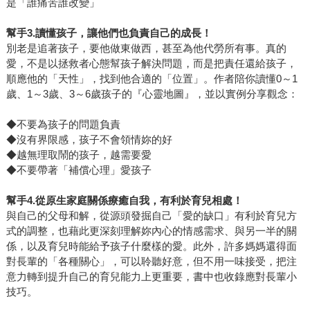
是「誰痛苦誰改變」
幫手3.讀懂孩子，讓他們也負責自己的成長！
別老是追著孩子，要他做東做西，甚至為他代勞所有事。真的
愛，不是以拯救者心態幫孩子解決問題，而是把責任還給孩子，
順應他的「天性」，找到他合適的「位置」。作者陪你讀懂0～1
歲、1～3歲、3～6歲孩子的『心靈地圖』，並以實例分享觀念：
◆不要為孩子的問題負責
◆沒有界限感，孩子不會領情妳的好
◆越無理取鬧的孩子，越需要愛
◆不要帶著「補償心理」愛孩子
幫手4.從原生家庭關係療癒自我，有利於育兒相處！
與自己的父母和解，從源頭發掘自己「愛的缺口」有利於育兒方
式的調整，也藉此更深刻理解妳內心的情感需求、與另一半的關
係，以及育兒時能給予孩子什麼樣的愛。此外，許多媽媽還得面
對長輩的「各種關心」，可以聆聽好意，但不用一味接受，把注
意力轉到提升自己的育兒能力上更重要，書中也收錄應對長輩小
技巧。