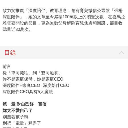
致力於推廣「深度陪伴」教育理念，創有育兒微信公眾號「張楊
深度陪伴」，她的文章至今累積100萬以上的瀏覽次數，在喜馬拉
雅電臺開設的節目，更為無數父母解除育兒焦慮和困惑，節目收
聽量近30萬次。
目錄
前言
從「單向犧牲」到「雙向滋養」
妳不是家庭保母，妳是家庭CEO
深度陪伴+家庭CEO=深度陪伴CEO
深度陪伴CEO具有5大魔法
第一章 對自己好一百倍
妳太不愛自己了
別圍著孩子轉
別把「電量」耗盡了