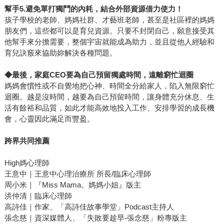
幫手5.避免單打獨鬥的內耗，結合外部資源借力使力！
孩子學校的老師、媽媽社群、才藝班老師，甚至是社區裡的媽媽
朋友們，這些都可以是育兒資源。只要不封閉自己，願意接受其
他幫手來分擔需要，整個宇宙就能成為助力，並且從他人經驗和
育兒訣竅來協助妳解決各種問題。
◆
最後，家庭CEO要為自己預留獨處時間，遠離窮忙迴圈
媽媽會慣性或不自覺地把心神、時間全分給家人，陷入無限窮忙
迴圈。越是沒時間，越要為自己預留時間，讓身體充分休息、生
活有餘裕和品質，如此才能高效地投入工作、安排學習的成長機
會，心靈因此滿足而豐盈。
跨界共同推薦
High媽心理師
王意中｜王意中心理治療所 所長/臨床心理師
周小米｜『Miss Mama。媽媽小姐』版主
洪仲清｜臨床心理師
高詩佳｜作家、「高詩佳故事學堂」Podcast主持人
張念慈｜資深媒體人、「失敗要趁早-張念慈」粉專版主