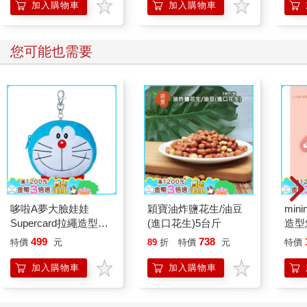
加入購物車
加入購物車
您可能也需要
哆啦A夢大臉娃娃
穎寶油炸鹽花生/油豆
mini
Supercard拉繩造型悠
(進口花生)5台斤
造型悠
遊卡【受託代銷】
託代
499
738
特價
元
89
折
特價
元
特價
加入購物車
加入購物車