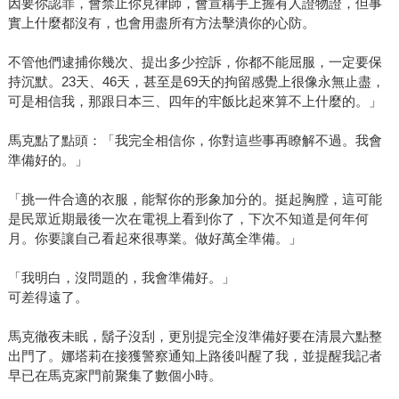
因要你認罪，會禁止你見律師，會宣稱手上握有人證物證，但事
實上什麼都沒有，也會用盡所有方法擊潰你的心防。
不管他們逮捕你幾次、提出多少控訴，你都不能屈服，一定要保
持沉默。23天、46天，甚至是69天的拘留感覺上很像永無止盡，
可是相信我，那跟日本三、四年的牢飯比起來算不上什麼的。」
馬克點了點頭：「我完全相信你，你對這些事再瞭解不過。我會
準備好的。」
「挑一件合適的衣服，能幫你的形象加分的。挺起胸膛，這可能
是民眾近期最後一次在電視上看到你了，下次不知道是何年何
月。你要讓自己看起來很專業。做好萬全準備。」
「我明白，沒問題的，我會準備好。」
可差得遠了。
馬克徹夜未眠，鬍子沒刮，更別提完全沒準備好要在清晨六點整
出門了。娜塔莉在接獲警察通知上路後叫醒了我，並提醒我記者
早已在馬克家門前聚集了數個小時。