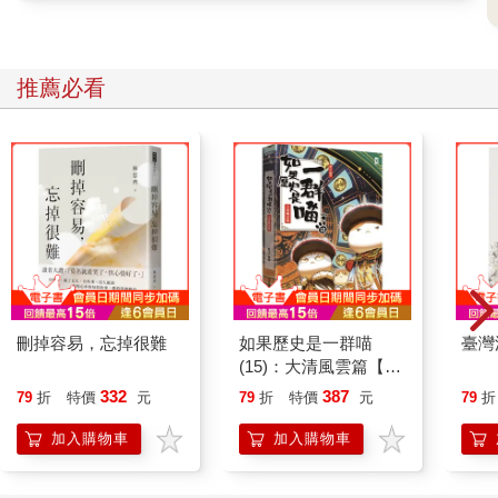
嗨！馬克，
以下內容請保密，我不想造成恐慌。事情未定，但我想把mtgox
賣掉。我手上還有其他案子要忙。你對這個網站有興趣嗎？我可
推薦必看
以低價出售，換取網站的利息收益等等的。近期有一筆資金會注
入mtgox，預估在158K美元左右。你買下這個網站就能獲得這筆
錢。
靜待回音。
謝謝，
傑德
馬克接受了這個提議，並在2011年2月3日簽署一份附加條件極不
尋常的購買協議。
賣方（傑德）在合約中註明「賣方對於mtgox.com是否符合美國
刪掉容易，忘掉很難
如果歷史是一群喵
臺灣
或其他國家法律一事並不知情。」另外還有一條補償條款：「買
(15)：大清風雲篇【萌
賣雙方若獲得任何與mtgox.com相關的補助，或是因本合約獲得
貓漫畫學歷史】
利益，買方皆需補償賣方。」
332
387
79
折
特價
元
79
折
特價
元
79
折
馬克並沒有看出任何不妥。他沒有砍價，按合約把接下來六個月
加入購物車
加入購物車
內的收益對砍分攤。由於馬克住在東京，該網站的法律實體也直
接轉移，即日起，他就是Tibanne的子公司Mt. Gox Co, Ltd的老闆
了。Tibanne的股份100%屬於馬克，但傑德卻保留了12%的Mt.