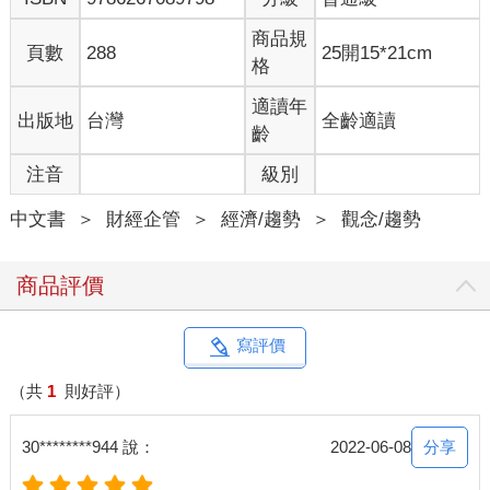
人物（半人馬、人面獅身等）為靈感繪製而成，目的在於創造獨
特的世界。大致是寶可夢（Pokémon）和《魔戒》（The Lord of
商品規
頁數
288
25開15*21cm
the Rings）的合體。
格
傑德．麥卡勒布在2009年首次接觸比特幣後就對它產生興趣。他
有意購入比特幣，卻發現購買程序極其複雜。當時，原本提供
適讀年
出版地
台灣
全齡適讀
《魔風》卡牌交易的平臺已關閉數月，於是他便在2010年7月將它
齡
改造成比特幣交易平臺。簡而言之，他把比特幣加入網站的可交
注音
級別
易物件列表中，用戶可以在改版過的網站用現金兌換比特幣。該
網站因此成為市場上第一個提供這種服務的平臺。
中文書
＞
財經企管
＞
經濟/趨勢
＞
觀念/趨勢
網站在短時間內爆紅，傑德現在必須付出全心全意經營，但他無
意繼續。其中一個主要的原因在於，使用PayPal付費的網站用戶
抱怨手續費過高，一再要求退款。同時，政府當局也開始將比特
商品評價
幣視為潛在威脅，各種管制規例逐漸壓迫。
他開始尋找可以幫忙管理網站的人，也因此找上了Magical Tux，
也就是馬克．卡佩雷斯。馬克當年來到日本並成立伺服器管理公
寫評價
司時結識了傑德。一開始，傑德只是諮詢管理建議，最後卻低價
把網站賣給了馬克。
（共
1
則好評）
日本有句話說：「免費的最貴。」這句話用來形容這個情況再適
合不過了。
分享
30********944 說：
2022-06-08
麥卡勒布先是試探了馬克對這樁小生意的興趣。他清楚馬克對比
特幣的熱愛，如果有人能經營比特幣交易平臺，那個人非他莫