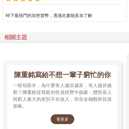
屬。而馬克也持有同樣的想法：「我敢肯定自己能設計出用日元
交易的平臺。萬事俱備，只欠東風。」
馬克愈是深入思考，對這種數位貨幣愈是沉迷。於是，他進行了
一項實驗，把兩臺電腦連上網，從一臺電腦把一枚比特幣寄到另
一臺後再傳回來。一切都很順利：
相關主題
「比特幣對我來說不是一種貨幣。我跟大部分的比特幣同好不一
樣，我不是信奉自由主義的人。我最近剛得知有個比現行系統更
好的支付方式。比特幣用起來很簡單。比方說，我當時的公司
Tibanne不能接受信用卡付款。當然可以接受PayPal支付，但手續
費非常高，更不用說要等上二、三個星期，錢才會進到你的戶頭
了。
陳重銘寫給不想一輩子窮忙的你
而比特幣呢，儘管不能馬上換成現金，但不出一個星期，那筆錢
就會存到你的帳戶裡，需要的時候也能隨時取出。手續費呢？
一樣領薪水，為什麼有人越滾越富，有人越拚越
2014年以前，我沒聽過這筆費用。交易完成的速度非常驚人。」
窮？陳重銘從母親的投資經歷中啟蒙，體悟富人
運作上似乎沒有問題。
與窮人最大的差別不在收入，而在金錢觀與投資
「現在只需要搞清楚有多少人真的願意使用比特幣了。假設電商
策略。
亞馬遜（Amazon）突然開始接受比特幣，那麼規模太小的平臺肯
定會馬上塞車。我眼裡看到的是一個更大的版圖。」
看更多
然而，和大多數早期信徒不同，馬克並未將比特幣視為自由革命
的工具。