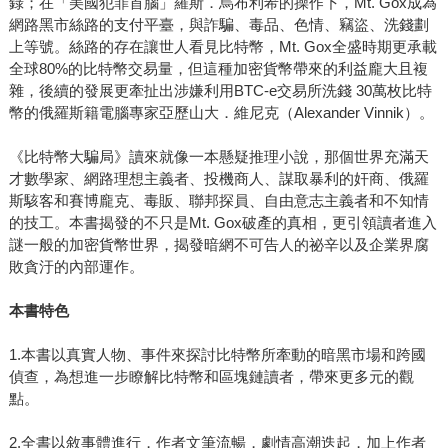
錄；在「美國犯罪首腦」羅斯．烏布利希的操作下，Mt. Gox成為
網路黑市絲路的支付平臺，與詐騙、毒品、色情、竊盜、洗錢劃
上等號。絲路的存在讓世人看見比特幣，Mt. Gox全盛時期更承載
全球80%的比特幣交易量，但這種加密貨幣帶來的利益龐大且複
雜，後續的發展更牽扯出涉嫌利用BTC-e交易所洗錢 30萬枚比特
幣的俄羅斯籍電腦專家亞歷山大．維尼克（Alexander Vinnik）。
《比特幣大騙局》讀來就像一本懸疑推理小說，那個世界充滿天
才數學家、網路理想主義者、投機商人、謀取暴利的奸商、俄羅
斯駭客和賽博龐克、毒販、聯邦探員、自由意志主義者和不知情
的技工。本書揭發的不只是Mt. Gox破產的真相，更引領讀者進入
謎一般的加密貨幣世界，揭發暗網不可告人的祕辛以及企業界腐
敗貪汙的內部運作。
本書特色
1.本書以真實人物、事件來探討比特幣所牽動的暗黑市場和跨國
偵查，為想進一步瞭解比特幣和區塊鏈讀者，帶來更多元的觀
點。
2.全書以敘事體進行，作者文筆流暢，劇情高潮迭起，加上作者