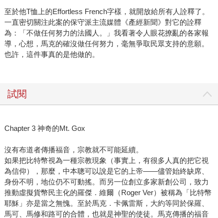
至於他T恤上的Effortless French字樣，就開放給所有人詮釋了。
一直密切關注此案的保守派主流媒體《產經新聞》對它的詮釋
為：「不做任何努力的法國人。」我看著令人眼花撩亂的各家報
導，心想，馬克的確沒做任何努力，毫無爭取民眾支持的意願。
也許，這件事真的是他做的。
試閱
Chapter 3 神奇的Mt. Gox
沒有布道者傳播福音，宗教就不可能延續。
如果把比特幣視為一種宗教現象（事實上，有很多人真的把它視
為信仰），那麼，中本聰可以說是它的上帝——儘管始終缺席、
身份不明，地位仍不可動搖。而另一位創立多家新創公司，致力
推動虛擬貨幣民主化的羅傑．維爾（Roger Ver）被稱為「比特幣
耶穌」亦是當之無愧。至於馬克．卡佩雷斯，大約等同於保羅、
馬可、馬修和路可的合體，也就是神聖的使徒。馬克傳播的福音