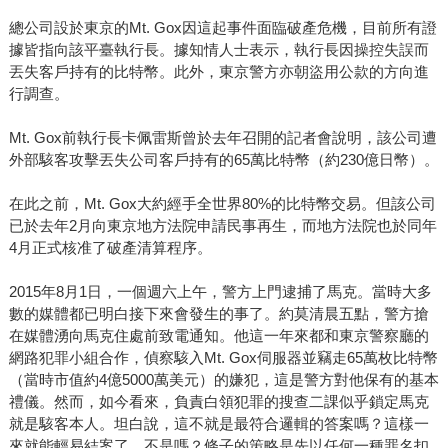
總公司設於東京的Mt. Gox因這起事件面臨破產危機，目前所有證
據皆指向該平臺執行長。據知情人士表示，執行長因操控失誤而
丟失客戶持有的比特幣。此外，東京警方亦朝盜用公款的方向進
行調查。
Mt. Gox前執行長卡佩雷斯曾於去年召開的記者會說明，該公司遭
外部駭客攻擊丟失公司客戶持有的65萬比特幣（約230億日幣）。
在此之前，Mt. Gox大約經手全世界80%的比特幣交易。但該公司
已於去年2月向東京地方法院申請民事再生，而地方法院也於同年
4月正式核准了破產清算程序。
2015年8月1日，一個週六上午，警方上門逮捕了馬克。當時大多
數的媒體都已明白接下來會發生的事了。約莫清晨五點，警方搶
在媒體湧向馬克住處前致電通知。他這一年來都和東京警察廳的
網路犯罪小組合作，偵察駭入Mt. Gox伺服器並竊走65萬枚比特幣
（當時市值約4億5000萬美元）的嫌犯，這是警方對他保有的基本
禮儀。然而，如今看來，負責白領犯罪的搜查二課似乎鎖定馬克
就是駭客本人。坦白說，這不就是最符合邏輯的答案嗎？這樣一
來就能輕易結案了，不是嗎？條子的策略是先以任何一種罪名扣