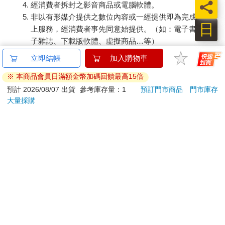
的信件來往屬實，那麼馬克和傑德早就知道Mt. Gox在2011年6月
員
經消費者拆封之影音商品或電腦軟體。
大規模駭客攻擊前就已丟失了8萬枚比特幣，而且傑德還提出了幾
非以有形媒介提供之數位內容或一經提供即為完成之線
個方案來填補損失。」後來他們兩個到底有沒有真的去嘗試其中
日
上服務，經消費者事先同意始提供。（如：電子書、電
的方法，我們就不得而知了。
子雜誌、下載版軟體、虛擬商品…等）
2011年4月，這8萬枚比特幣價值約6萬2400美元。
已拆封之個人衛生用品。（如：內衣褲、刮鬍刀、除毛
也許馬克當時把傑德的提議放在心上了，想著自己總會找到解決
刀…等）
方案。然而，幸運之神並未與他同在。比特幣的價格就在他試圖
若非上列種類商品，均享有到貨7天的猶豫期（含例假
彌補赤字時爆漲了。到了2011年6月2日，他負債高達80萬美元。
不幸的是，由於簽署了保密條款，馬克不得不獨自面對這項艱鉅
日）。
的任務——而且財務漏洞愈來愈大，比特幣的價格有時甚至以小
辦理退換貨時，商品（組合商品恕無法接受單獨退貨）必須
時為單位上抬。
是您收到商品時的原始狀態（包含商品本體、配件、贈品、
邏輯上，隨著價格爆炸式成長，用戶也會隨之增多。馬克收購Mt.
保證書、所有附隨資料文件及原廠內外包裝…等），請勿直
Gox時，網站用戶約有2000至3000人。「我以為用戶人數會是持
接使用原廠包裝寄送，或於原廠包裝上黏貼紙張或書寫文
續逐漸增加的，這樣就能一邊發展一邊增聘員工。也許一年內用
字。
戶可以從3000人增加到1萬或2萬人吧。我當時是這樣想的。」
退回商品若無法回復原狀，將請您負擔回復原狀所需費用，
然而，該公司的成長速度太快了，使得它的發展不像正常的成長
嚴重時將影響您的退貨權益。
曲線，反而像是癌細胞般擴散。2011年4月20日，記者安迪．格
林伯格（Andy Greenberg）在《富士比》（Forbes）雜誌發表了
一篇名為〈數位貨幣〉（Crypto Currency）的文章向讀者介紹比
特幣。一時間，原本針對小眾的實驗搖身一變成為市場主流，全
世界突然對比特幣產生了興趣。用戶數在幣值飆升的同時跟著增