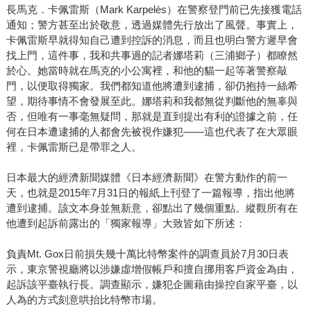
長馬克．卡佩雷斯（Mark Karpelès）在警察登門前已先接獲電話
通知；警方甚至出於敬意，透過媒體先行放出了風聲。事實上，
卡佩雷斯早就得知自己遭到控訴的消息，而且也明白警方遲早會
找上門，這件事，我和共事過的記者娜塔莉（三浦鄉子）都瞭然
於心。她當時就在馬克的小公寓裡，和他的貓一起等著警察敲
門，以便取得獨家。我們都知道他將遭到逮捕，卻仍抱持一絲希
望，期待事情不會發展至此。娜塔莉和我都無從判斷他的無辜與
否，但唯有一事毫無疑問，那就是直到提出有利的證據之前，任
何在日本遭逮捕的人都會先被視作嫌犯——這也代表了在大眾眼
裡，卡佩雷斯已是帶罪之人。
日本最大的經濟新聞媒體《日本經濟新聞》在警方動作的前一
天，也就是2015年7月31日的報紙上刊登了一篇報導，指出他將
遭到逮捕。該文本身並無新意，卻點出了幾個重點。縱觀所有在
他遭到起訴前露出的「獨家報導」大致皆如下所述：
負責Mt. Gox日前損失幾十萬比特幣案件的調查員於7月30日表
示，東京警視廳將以涉嫌虛增假帳戶和擅自挪用客戶資金為由，
起訴該平臺執行長。調查顯示，嫌犯企圖藉由操控自家平臺，以
人為的方式刻意哄抬比特幣市場。