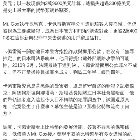
美元；以一枚現價約3萬9600美元計算，總損失超過330億美元，
Verge》、《連線》，我算了一下，這本書至少獲得13項殊
是史上最大宗的貨幣類網路竊案。
榮。如果你想找一本好看的財經書，Zeke不會讓你失望。
Mt. Gox執行長馬克．卡佩雷斯宣稱公司遭到駭客入侵盜竊，但仍
被視為主要嫌疑犯，成為日本警方和FBI的調查對象，更被2萬400
0名在這起新興犯罪中失去儲蓄的用戶窮追猛打。
卡佩雷斯一開始遭日本警方指控詐欺與挪用公款，在沒有「無罪
推定」的日本司法系統中，他只得提出遭外部網路攻擊的可能
性。2019年3月，法院最終下達判決，卡佩雷斯挪用公款罪名不成
立，但不正當操控數據罪名成立，判監二年半，緩刑四年。
卡佩雷斯究竟是背黑鍋的受害者，還是監守自盜的罪犯？記者傑
克・阿德爾斯坦與娜塔莉・斯塔基長期關注日本社會黑暗面，他
們帶領讀者進入這起令人目不轉睛的犯罪調查中，試圖還原真
相：究竟發生了什麼事？幕後主使是誰？那些比特幣流向了何
方？
馬克．卡佩雷斯看上比特幣的發展潛能，簽署不尋常的保密條
款，低價買入Mt. Gox後才發現平臺的比特幣早有多次遭竊的紀