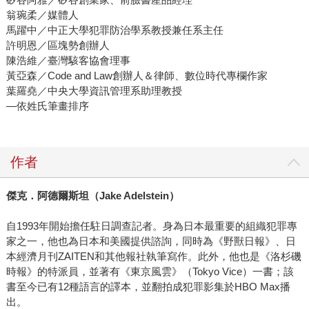
翁琬柔／媒體人
馬躍中／中正大學犯罪防治學系教授兼任系主任
許明恩／區塊勢創辦人
陳浩維／臺灣駭客協會理事
黃亞森／Code and Law創辦人＆律師、數位時代專欄作家
葉羅堯／中央大學資訊管理系助理教授
—依姓氏筆畫排序
作者
傑克．阿德爾斯坦（
Jake Adelstein
）
自1993年開始擔任駐日調查記者。身為日本最重要的組織犯罪專
家之一，他也為日本和美國提供諮詢，同時為《野獸日報》、日
本經濟月刊ZAITEN和其他報社執筆寫作。此外，他也是《洛杉磯
時報》的特派員，並著有《東京風雲》（Tokyo Vice）一書；該
書至今已有12種語言的譯本，並翻拍成犯罪影集於HBO Max播
出。