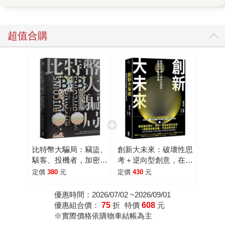
一，就是加密貨幣。疫情爆發初期，也就是2020年3月左右，
一枚比特幣最低來到大約五千多美金，但是短短一年之間，
到了2021年3月，居然就漲破6萬美金，漲幅高達十倍以上。
超值合購
但是好景不常，比特幣在2021年11月創下近65000美金的歷
史新高後，隨著一連串醜聞遭揭發，價格一路下滑，同樣在
一年之內腰斬再腰斬，跌到剩下16000美元左右。 如此戲劇
性的起伏，除了造成無數散戶受傷慘重之外，也引起財經媒
體的關注。據我們所知，當時好幾位來自主要財經媒體的資
深記者與作家，都在計畫撰寫加密貨幣市場的書，希望為讀
者解讀真相。 其中我們鎖定追蹤的，是兩位作者。一位是寫
過《大賣空》、《老千騙局》的知名財經作家麥可路易士，
當時他剛寫完新書《預兆》(書中講述一群公衛專家很早就發
比特幣大騙局：竊盜、
創新大未來：破壞性思
現疫情警訊，可惜卻被川普冷處理，導致最後無法收拾)，正
駭客、投機者，加密貨
考＋逆向型創意，在亂
準備下筆的新書，就是當時最火紅的幣圈金童SBF。隨著
幣交易所Mt. Gox的腐
世中贏得先機
定價
380
元
定價
430
元
SBF被捕，麥可的寫作計畫也因此曝光。最後完成的《無限
敗運作與破產真相
風暴》也沒讓讀者失望，很快就成為暢銷書。 而與麥可同時
優惠時間：2026/07/02 ~2026/09/01
優惠組合價：
75
折
特價
608
元
進行中的另一位作者，是Bloomberg資深調查記者Zeke
※實際價格依購物車結帳為主
Faux。當時他目睹了加密貨幣市場的瘋狂行情，身邊的朋友