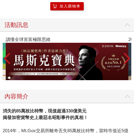
一個一個在疫情期間在百般無聊的生活中，被加密貨幣的廣
加入購物車
告吸引，進而投入買進各種各樣的加密貨幣。這些貨幣在
Zeke看來，就是用來騙錢的工具，因為一來，這些貨幣完全
活動訊息
沒有用處，不能用來買東西，也很少商家願意收。二來，也
是最可疑的，很多所謂的加密貨幣，根本不受監管，三不五
讀懂全球首富極限思維
2
時都可以聽到投資後被騙被坑的故事。 於是，Zeke打算展開
一趟加密貨幣的調查報導之旅。除了在美國根據他的專長，
搜尋整理法院文件、訪問市場專家，他還遠赴瑞士、義大
利、巴哈馬、薩爾瓦多及菲律賓，採訪數百位幣圈賭徒、程
式設計師、炒作者與億萬富豪，參加他們的奢華派對，跟著
他們買NFT，甚至跑去柬埔寨黑幫人蛇集團大本營，後來這
些人被司法追捕，他還去過這些人的藏身之處。最後，寫成
了這本《幣漲無疑》。 Zeke這本書的英文版比麥可的《無限
內容簡介
風暴》早兩周上市，還記得第一次拿到書稿，幾乎一口氣讀
了快二分之一，因為實在太好笑也太精彩了。果然，不久之
消失的85萬枚比特幣，現值超過330億美元
後各大媒體所公布的年度最佳好書，這本《幣漲無疑》幾乎
揭發加密貨幣史上最惡名昭彰事件的真相！
都在榜上。從主流媒體《紐約時報》、《華盛頓郵報》、
2014年，Mt.Gox交易所離奇丟失85萬枚比特幣，當時市值近5億
《洛杉磯時報》、《金融時報》，到專業科技媒體《The