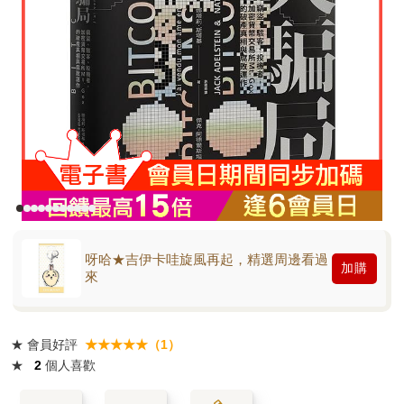
呀哈★吉伊卡哇旋風再起，精選周邊看過
加購
來
★
會員好評
★★★★★（1）
★
2
個人喜歡