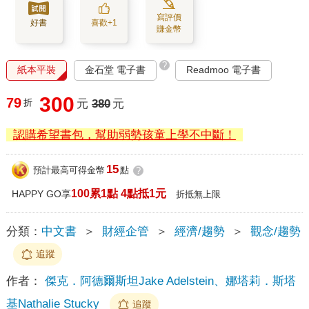
寫評價
好書
喜歡+1
賺金幣
?
紙本平裝
金石堂 電子書
Readmoo 電子書
300
79
折
元
380
元
認購希望書包，幫助弱勢孩童上學不中斷！
15
預計最高可得金幣
點
?
100累1點 4點抵1元
HAPPY GO享
折抵無上限
分類：
中文書
＞
財經企管
＞
經濟/趨勢
＞
觀念/趨勢
追蹤
作者：
傑克．阿德爾斯坦Jake Adelstein、娜塔莉．斯塔
基Nathalie Stucky
追蹤