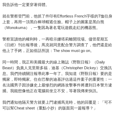
我告訴他一定要穿著得體。
就在警察登門前，他抓了件印有Effortless French字樣的T恤往身
上套，再用一頂黑白棒球帽遮住臉。帽子上的圖案是黑白熊
（Monokuma），一隻因為著名電玩遊戲走紅的機器熊。
警察宣讀他的權利時，一再暗示娜塔莉離開現場。儘管星期五
《日經》刊出報導後，馬克就同意配合警方調查了，他們還是給
他上了手銬，正如俗話所說：The show must go on。
同一時間，我正和美國最大的線上雜誌《野獸日報》（Daily
Beast）負責人克里斯多福．迪基（Christopher Dickey）交換訊
息。我們持續關注報導此事一年了。我知道《野獸日報》要的是
獨家，即時獨家。住在巴黎的迪基評估過這件案子的重要性：一
名法國男子因涉嫌史上最慘烈的網路攻擊事件將遭到日本警方逮
捕。我能想像他正在電腦前坐立不安，等著我傳來快訊。
我們通知他隔天警方就要上門逮捕馬克時，他的回覆是：「可不
可以幫Cheat sheet（重點小抄）的版面寫一篇報導？」