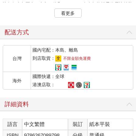
比任何人都要多，多虧了他和Mt. Gox，人人都能輕易使用比特幣
交易。在Mt. Gox的鼎盛時期，全球80%的比特幣交易都是透過該
看更多
平臺進行的。
不過，雖說馬克是壯大Mt. Gox的功臣，網站的創建者其實是美國
的開發工程師傑德．麥卡勒布（Jed McCaleb）。他在2007年註
配送方式
冊了mtgox.com網域名稱。Mt. Gox是Magic: The Gathering
Online eXchange的縮寫，名稱源自專為卡牌遊戲《魔法風雲會》
國內宅配：本島、離島
（Magic: The Gathering，簡稱《魔風》）設計的卡牌同好集換平
臺，一個僅運作了幾個月便關站的網站。
到店取貨：
台灣
不限金額免運費
也許你們想知道什麼是《魔法風雲會》？
國際快遞：全球
請容我稍作解釋。這個網站和比特幣也許沒有直接關係，卻和比
海外
特幣的發行及幾位先驅有所關聯。魔法卡牌最初也是比特幣信徒
港澳店取：
間的共同點之一（羅傑．維爾在青少年時期曾參與電競賽事）。
這款遊戲由威世智公司（Wizards of the Coast）研發，1993年上
詳細資料
市（我在同一年展開記者生涯），是一種策略對戰的卡牌遊戲，
也是最早的「收集與對戰」遊戲。
《魔風》最少由兩位玩家對戰，但一般會有三人以上進行。參與
語言
中文繁體
裝訂
紙本平裝
遊戲的玩家都是魔法師，任務是使用各種法術和神器擊敗遇到的
生物。卡牌上的圖案以經典奇幻生物（仙子、半獸人等）和神話
ISBN
9786267089798
分級
普通級