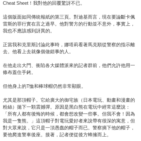
Cheat Sheet！我對他的回覆驚訝不已。
這個版面如同傳統報紙的第三頁。對迪基而言，現在要論斷卡佩
雷斯的罪行實在言之過早。他對警方的行動並不意外，事實上，
我也不應該感到訝異的。
正當我和克里斯討論此事時，娜塔莉看著馬克順從警察的指示離
去。他看上去就像個做錯事的人。
在他走出大門、衝陷各大媒體派來的記者群前，他們允許他用一
條布蓋住手銬。
但他身上的T恤和棒球帽仍然非常顯眼。
尤其是那頂帽子。它給廣大的御宅族（日本電玩、動畫和漫畫的
粉絲）拋下一顆震撼彈。原因是黑白熊在電玩中經常這麼說：
「所有人都有後悔的時候，都會想改變一些事。但我不會！因為
我是一隻熊。」這頂帽子對電玩愛好者來說帶有很深的寓意，但
對大眾來說，它只是一頂愚蠢的帽子而已。警察摘下他的帽子，
要他爬進警車後座。接著，記者便從後方蜂擁而上。