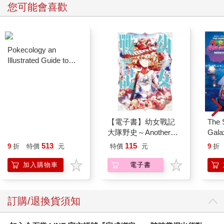
您可能會喜歡
Gox股份。
馬克應該更留意細節的。這場交易最大的問題在於，網站在此之
前早已多次遭竊，損失了少量比特幣。或許當時他並沒有意識到
問題的嚴重性。根據一些消息來源顯示，甚至連馬克簽約當天，
Mt. Gox也有少數的比特幣不翼而飛。而傑德當時竟要求馬克簽署
保密條款。
接手Mt. Gox不久後，馬克才確認了這個網站遭竊的比特幣高達8
萬枚。2011年4月28日，馬克收到的第二封電子郵件標誌了這場
噩夢的起點：
Pokecology an
【電子書】幼女戰記
The 
寄件者：Jed McCaleb
Illustrated Guide to
大隊野史～Another
Gala
寄件日期：2011/04/28 22:33
Pokemon Ecology
Story of the Battalion～
Peac
513
115
9
折
特價
元
特價
元
9
折
收件者：Mark Karlepes
(Pokemon Pikachu
(1)
Surpri
Press)
Mari
加入購物車
電子書
我無法評估遺失的8萬枚比特幣，以及比特幣的價值上升到100美
Stor
元以上時將會產生什麼樣的後果。對公司來說，這將是一筆龐大
的債務，但我想mtgox應該也有為數不少的收益了。你可以往好
訂購/退換貨須知
處想，mtgox的盈利不太可能低於80k。所以，也許你沒什麼好擔
心的。