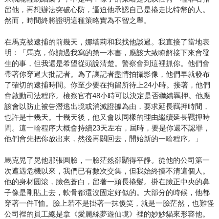
留他，再想辦法突破心防，逼迫他承認自己是捲走比特幣的人。
然而，時間終將證明這種策略實為不智之舉。
在馬克被逮捕的前幾天，娜塔莉和我找他談過。我直接了當地表
明：「馬克，你讀過我寫的第一本書，應該大致瞭解接下來會發
生的事，但我還是希望從頭說清楚。警察會到這裡抓你。他們會
帶著你穿過大批記者。為了讓記者盡情拍攝影像，他們早就發布
了確切的逮捕時間。你至少要在拘留所待上24小時。接著，他們
會啟動司法程序。檢察官有48小時可以決定是否繼續羈押。他應
該會以防止被告潛逃出境或消滅證據為由，要求延長羈押時間，
也許是十幾天。十幾天後，他又會以同樣的理由繼續延長羈押時
間。這一輪程序大概會持續23天左右，屆時，要是你還不認罪，
他們會先把你放出來，然後再關回去，開始新的一輪程序。」
馬克晃了晃他那張圓臉，一臉茫然卻顯得平靜。從他的公司第一
次遭遇危機以來，我們已有數次交集，但我始終摸不清這個人。
他的身材圓滾，臉色蒼白，留著一頭長捲髮。掛在臉正中央的鼻
子像是剛貼上去，軟骨都還沒固定好似的。大部分的時候，他都
穿著一件T恤。臉上若不是掛著一抹傻笑，就是一臉茫然，也難怪
公司裡的員工總是拿《愛麗絲夢遊仙境》裡的妙妙貓來形容他。