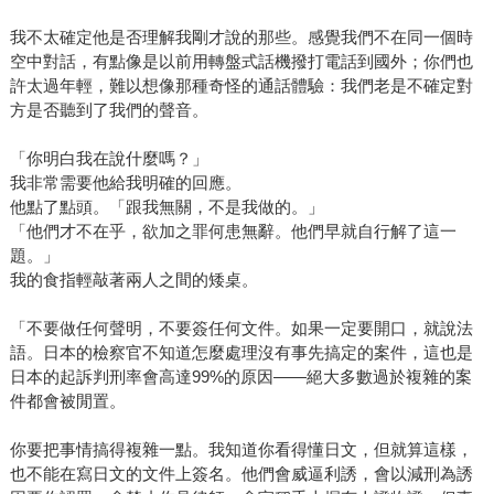
我不太確定他是否理解我剛才說的那些。感覺我們不在同一個時
空中對話，有點像是以前用轉盤式話機撥打電話到國外；你們也
許太過年輕，難以想像那種奇怪的通話體驗：我們老是不確定對
方是否聽到了我們的聲音。
「你明白我在說什麼嗎？」
我非常需要他給我明確的回應。
他點了點頭。「跟我無關，不是我做的。」
「他們才不在乎，欲加之罪何患無辭。他們早就自行解了這一
題。」
我的食指輕敲著兩人之間的矮桌。
「不要做任何聲明，不要簽任何文件。如果一定要開口，就說法
語。日本的檢察官不知道怎麼處理沒有事先搞定的案件，這也是
日本的起訴判刑率會高達99%的原因——絕大多數過於複雜的案
件都會被閒置。
你要把事情搞得複雜一點。我知道你看得懂日文，但就算這樣，
也不能在寫日文的文件上簽名。他們會威逼利誘，會以減刑為誘