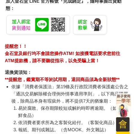
加入金石堂 LINE 官方帳號『完成綁定』，隨時掌握出貨動
我目前想到三種解決方案：
態：
－用你的存款小額購入其他比特幣。幸運的話，你可以在價格上
漲前填補這個大洞。
－一次購買大量比特幣（這麼一來，你的債務就會是美元，而不
是比特幣）。哪天比特幣價值上漲時，你就賺到了。然而，這麼
做的問題在於，市場上流通的比特幣可能不夠。
－說服Crystal Island的客戶投資日元。他們手中大約有200多枚比
提醒您！！
特幣，應該可以填補一點空缺。或者，你也可以考慮自己挖礦。
金石堂及銀行均不會請您操作ATM! 如接獲電話要求您前往
ATM提款機，請不要聽從指示，以免受騙上當！
傑德
退換貨須知：
我和娜塔莉試圖透過傑德．麥卡勒布的電子郵件地址和社群網站
**提醒您，鑑賞期不等於試用期，退回商品須為全新狀態**
取得聯繫，但接連幾週的嘗試都沒有得到他的回應。傑德在把Mt.
依據「消費者保護法」第19條及行政院消費者保護處公告之
Gox的責任交予馬克後，便投入開發新的虛擬貨幣，瑞波幣，這
「通訊交易解除權合理例外情事適用準則」，以下商品購買
種貨幣的交易必須透過網路驗證者（Validators）之間的共識
後，除商品本身有瑕疵外，將不提供7天的猶豫期：
（Consensus）進行驗證。時至今日，麥卡勒布已成為世上的富
豪之一。回首過往，放棄Mt. Gox似乎是明智之舉。
易於腐敗、保存期限較短或解約時即將逾期。（如：生
鮮食品）
比特幣安全公司WizSec的電腦安全專家金・尼爾森（Kim
會
依消費者要求所為之客製化給付。（客製化商品）
Nilsson）追蹤Mt. Gox案件長達兩年。他向我說明：「如果兩人
報紙、期刊或雜誌。（含MOOK、外文雜誌）