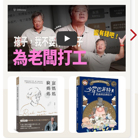
「我認為政府的存在有其必要。公民付稅，警察維護治安，道路
得以修整，人民生活平穩。日本的犯罪率特別低，健保制度就更
不用說了。我們需要稅收制度來支援政府……法國曾有過許多不
同政體，首先是君主制，而現在則是第五共和時期。每一種政體
都有缺陷，但我認為統一的制度比隨意的法律有用。我們需要組
織，需要規則，安全需要受到保障——我們從錯誤中學習。」
Play video
馬克認為Mt. Gox是整合當時比特幣世界混沌之態的解答。可想而
之，後來當然有些人落井下石：「把一個原本用來交易卡牌的網
站改成數百萬美元的數位貨幣交易平臺……最後落到那種下場也
沒什麼好意外的吧？」
事實上，在馬克買下Mt. Gox平臺前，已經出現了不少問題。
娜塔莉和我為了追蹤報導而閱讀了馬克和麥卡勒布的通信，發現
該網站其實打從一開始就存在一些問題。這些文件來自Mt. Gox的
前顧問；而後，我們又交給馬克的律師、舊員工和我們在警方那
裡的聯絡人過目。以下內容為2011年1月18日，傑德．麥卡勒布
決定售出網站時，給馬克寄的信。馬克和他當時僅是點頭之交。
寄件者：Jed McCaleb
寄件日期：2011/01/18
收件者：Mark Karlepes