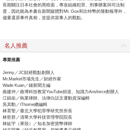
長期關注日本社會的黑暗面，專攻組織犯罪、刑事辦案與司法制
度，因此能為本書在新聞媒體對Mt. Gox和比特幣的聳動報導外，
儘量還原事件真相，並提供當事人的觀點。
名人推薦
專業推薦
Jenny／JC財經觀點創辦人
Mr.Market市場先生／財經作家
Wade Kuan／鏈新聞主編
曲建仲／曲博科技教室YouTube頻道、知識力Ansforce創辦人
江鎬佑／執業律師、法律白話文運動資深編輯
吳其勳／iThome總編輯
林育聖／臺北大學犯罪學研究所所長
林哲群／清華大學科技管理學院院長
林紘宇（果殼）／知名加密貨幣律師
矽谷阿雅／矽谷創業家、前臉書產品經理