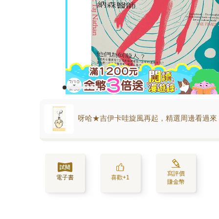
呀哈★吉伊卡哇旋風再起，精選周邊看過來
寫評價
電子書
喜歡+1
賺金幣