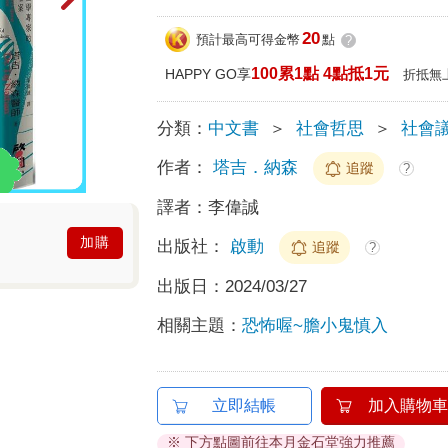
20
預計最高可得金幣
點
?
100累1點 4點抵1元
HAPPY GO享
折抵無
分類：
中文書
＞
社會哲思
＞
社會
作者：
塔吉．納森
追蹤
?
譯者：
李偉誠
加購
出版社：
啟動
追蹤
?
出版日：
2024/03/27
相關主題：
恐怖喔~膽小鬼慎入
立即結帳
加入購物車
※ 下方點圖前往本月金石堂強力推薦