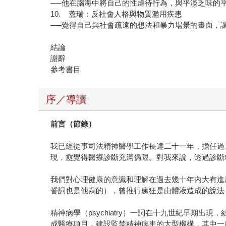
──他在腦海中將自己的性虐待行為，與平淡乏味的
10. 蓋瑞：反社會人格與物質濫用疾患
──覺得自己與社會疏遠的想法和暴力場景的畫面，
結論
謝辭
參考書目
序／導讀
前言（節錄）
我已經從事司法精神醫學工作長達二十一年，擔任過
現，愈覺得醫療診斷充滿侷限。對我來說，透過診斷
我們對心理健康的意識和理解在過去幾十年內大有進
誓詞也是他寫的），曾推行瘋狂是由體液造成的說法
精神病學（psychiatry）一詞在十九世紀早期出現
成醫療項目，建設監禁精神病患的大型機構，其中一