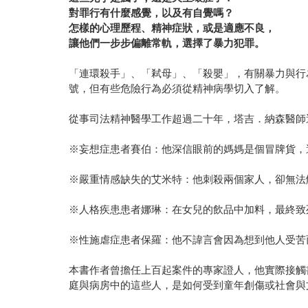
對罪行有什麼感覺，以及有自覺嗎？
怎樣的心理歷程、精神症狀，或是適應不良，
讓他們一步步偏離常軌，選擇了暴力犯罪。
「連環殺手」、「弒母」、「殺嬰」，有關暴力與行
號，但有些危險行為必須從精神病學切入了解。
從事司法精神醫學工作超過二十年，塔吉．納森醫師
※妄想症患者賽伯：他深信眼前的媽媽是個冒牌貨，
※嚴重情感缺失的艾米特：他刺殺兩個家人，卻無法
※人格疾患患者娜琳：在女兒的飲品中加料，最終致
※性施虐症患者保羅：他不諱言會因為想到他人受苦
本書作者曾擔任上百起案件的專家證人，他實際接觸
庭與病房中的這些人，是如何受到童年創傷或社會與