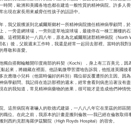
一時間，歐洲和美國各地也都在建造一般性質的精神病院。許多人畏
常出現在家長用來威脅任性孩子的話語中。
年，我父親獲派到北威爾斯鄉村一所精神病院擔任精神病學顧問，於
上，一旁是網球場，一旁則是草地滾球場，最後停在一棟三層樓的石
幕於一八四八年，原名為北威爾斯諸郡精神病院（North Wales Coun
病院聞名）後，父親週末工作時，我還是經常一起回去那裡。當時的我
的尊敬和喜愛。
他獨自搭郵輪離開印度南部的科契（Kochi），身上有三百美元，
l Medicine）其中兩頁黏起來，將錢藏在裡面。他語氣微帶苦澀地告訴我，
多次應徵小兒科（他當時偏好的科別）職位卻反覆遭拒的主因。因為
神病學顧問。我記得在造訪那裡的週末，經常會看到病患沿著沒有盡
現在的我知道，常見精神病藥物的效果，很可能才是造成他們神情恍
院。這所病院有著嚇人的歌德式建築，一八八八年它在里茲的郊區開
的職位。在此之前，我原本的計畫是搬到倫敦──我已經在倫敦取得
克郡海羅伊茲醫院（High Royds Hospital）的宿舍。