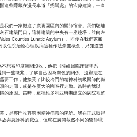
懼這些隱藏在漫長車道「拐彎處」的宏偉建築，一直
是我們一家搬進了廣袤園區內的醫師宿舍。我們駛離
灰石建築門口，這棟建築的中央有一座鐘塔，並向左
ties Lunatic Asylum）。即使在我們家搬
對於以住院治療心理疾病這種作法毫無概念，只知道造
因為不想被印度海關沒收，他把《薩維爾臨床醫學系
他抵達英國後看到一些徵兆，了解自己因為膚色的關係，沒辦法在
需要工作，他接受了比較冷門的精神科初級醫師的職
頭的走廊，或是在廣大的園區裡走動。當時的我以
惚的原因。當時，這種維多利亞時期建立的病院裡監
幕，是專門收容窮困精神病患的院所。我在正式取得
事故與急診科的職位，但就在展開截然不同的醫師職