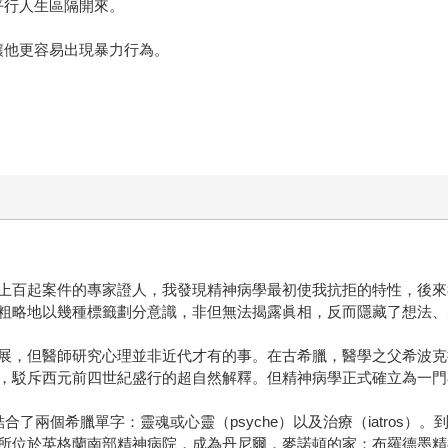
平行人生區隔開來。
讓他更容易出現暴力行為。
上百起案件的專家證人，我發現精神病學最初使我抗拒的特性，後來
粗略地以幾種標籤劃分意識，非但無法揭露眞相，反而隱藏了想法、
展，但醫師研究心理並非近代才有的事。在古希臘，醫學之父希波克
，駁斥西元前四世紀盛行的超自然解釋。但精神病學正式確立為一門
，結合了兩個希臘單字：靈魂或心靈（psyche）以及治療（iatro
所位於英格蘭南部精神病院，成為丹尼爾．麥諾頓的家：布羅德墨精