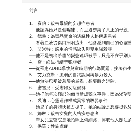
前言
1. 賽伯：殺害母親的妄想症患者
──他認為她只是個騙徒，而且還綁架了真正的母親
2. 德魯：為毒品賣命的邊緣性人格疾患患者
──看著血液從傷口汩汩流出，他會感到自己的心靈
3. 艾米特：嚴重的情感缺失與雙重謀殺罪
──他不是初出茅廬的變態連環殺手，只是不在乎別
4. 喬：終生持續型犯罪者
──從罹患ADHD導致兒童時期的行為問題，接著衍
5. 艾力克斯：脆弱的自我認同與暴力殺人
──他無法忍受被羞辱的感覺，想要將之消除。
6. 蜜雪兒：受虐婦女症候群
──她把他每次殘忍的侮辱當成獨立事件，因為渴望
7. 裘迪：心靈運作模式異常的殺嬰事件
──她兒子的身體快被占據了。她的結論是想要拯救
8. 娜琳：殺害女兒的人格疾患患者
──帶女兒去醫院是她拍照上傳網路、博取他人關注
9. 保羅：性施虐症