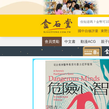
國中自修評量
東野
唯紅花綻放
奧德賽
會員獎勵
中文書
動漫ACG
親子