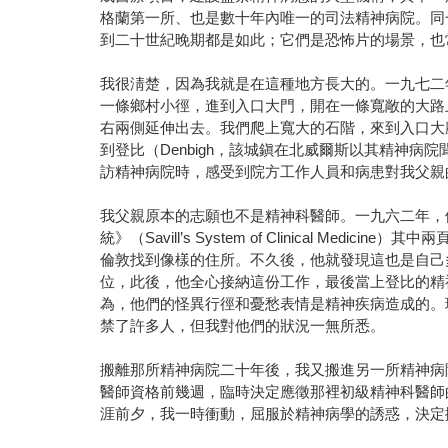
格蘭第一所、也是數十年內唯一的司法精神病院。同
到二十世紀晚期都是如此；它們是恐怖片的場景，也
我很淸楚，因為我就是在這種地方長大的。一九七二
一條鄉村小徑，進到入口大門，開在一條寬敞的大路
右兩側延伸出去。我們爬上寬大的石階，來到入口大廳。這裡開
到登比（Denbigh，該城鎭在北威爾斯以其精神
訪精神病院時，感受到院方工作人員和病患對我父親
我父親原本的志願也不是精神科醫師。一九六二年，
統》（Savill’s System of Clinica
倫敦找到像樣的住所。不久後，他就發現這也是自己
位，此後，他全心接納這份工作，最後當上登比的精
為，他們的怪異行徑和憂愁表情是精神疾病造成的。
禁了許多人，但我對他們的狀況一無所悉。
搬離那所精神病院二十年後，我又搬進另一所精神病
醫師資格前幾週，臨時決定應徵那裡初級精神科醫師
涯前夕，我一時衝動，屈服於精神病學的誘惑，決定搬到西約