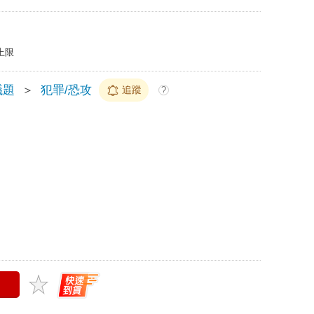
上限
議題
＞
犯罪/恐攻
追蹤
?