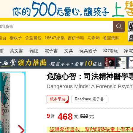
圭吾
楊双子
公益書包
16647續集
吉伊卡哇
高希均
通靈藥師
路邊攤新作
馬斯克
玩具總動員5
超慢跑
館
英文書
雜誌
電子書
文具
玩具親子
3C電玩
家
危險心智：司法精神醫學
Dangerous Minds: A Forensic Psychi
紙本平裝
Readmoo 電子書
468
9
折
元
520
元
認購希望書包，幫助弱勢孩童上學不