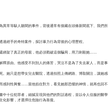
為異常等駭人聽聞的事件，背後通常有個藏在頭條新聞底下、我們所
透過經手的奇特案件，探討暴力行為背後的心理歷程。
還綁架了真正的母親，他必須戳破這個騙局，用刀刺殺她……
解釋原由。他感受不到別人的痛苦，哭泣不是為了失去家人，而是事
死。她只是想帶女兒去醫院，透過拍照上傳網路、博取關注，讓她感
而感到性興奮……當他掐住對方，看見她那恐懼的神情，就再也回不
書中十位犯罪者，細膩呈現與他們的對話過程，並以令人信服的醫學
文化影響，才選擇往危險行為靠攏。