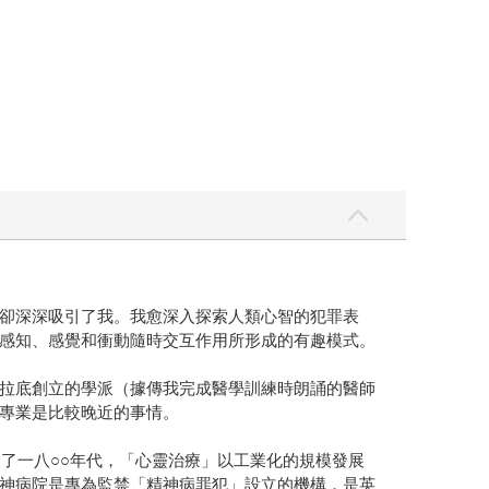
卻深深吸引了我。我愈深入探索人類心智的犯罪表
感知、感覺和衝動隨時交互作用所形成的有趣模式。
拉底創立的學派（據傳我完成醫學訓練時朗誦的醫師
專業是比較晚近的事情。
s）。到了一八○○年代，「心靈治療」以工業化的規模發展
神病院是專為監禁「精神病罪犯」設立的機構，是英