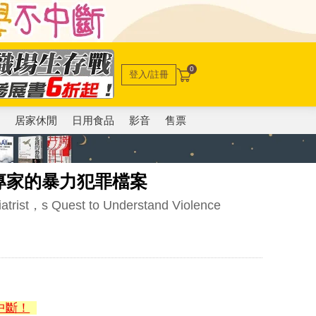
0
登入/註冊
電
居家休閒
日用食品
影音
售票
專家的暴力犯罪檔案
atrist，s Quest to Understand Violence
中斷！