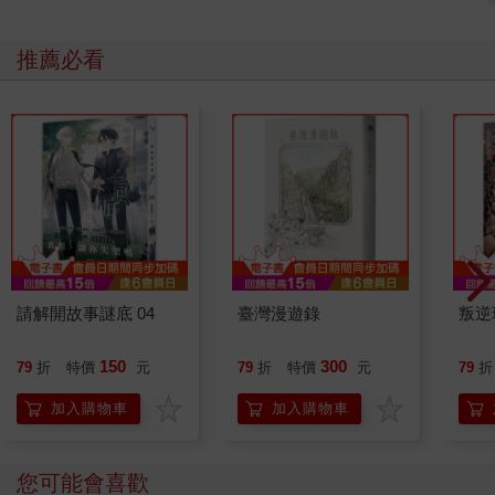
推薦必看
請解開故事謎底 04
臺灣漫遊錄
叛逆
150
300
79
折
特價
元
79
折
特價
元
79
折
加入購物車
加入購物車
您可能會喜歡