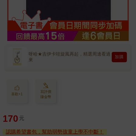
呀哈★吉伊卡哇旋風再起，精選周邊看過
加購
來
寫評價
喜歡+1
賺金幣
170
元
認購希望書包，幫助弱勢孩童上學不中斷！