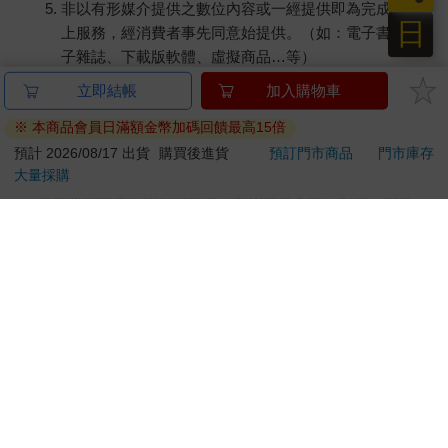
非以有形媒介提供之數位內容或一經提供即為完成之線
日
上服務，經消費者事先同意始提供。（如：電子書、電
子雜誌、下載版軟體、虛擬商品…等）
已拆封之個人衛生用品。（如：內衣褲、刮鬍刀、除毛
立即結帳
加入購物車
刀…等）
※ 本商品會員日滿額金幣加碼回饋最高15倍
若非上列種類商品，均享有到貨7天的猶豫期（含例假
日）。
預計 2026/08/17 出貨
購買後進貨
預訂門市商品
門市庫存
大量採購
辦理退換貨時，商品（組合商品恕無法接受單獨退貨）必須
是您收到商品時的原始狀態（包含商品本體、配件、贈品、
保證書、所有附隨資料文件及原廠內外包裝…等），請勿直
接使用原廠包裝寄送，或於原廠包裝上黏貼紙張或書寫文
字。
退回商品若無法回復原狀，將請您負擔回復原狀所需費用，
嚴重時將影響您的退貨權益。