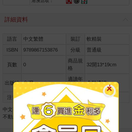
港澳店取：
詳細資料
語言
中文繁體
裝訂
軟精裝
ISBN
9789867153876
分級
普通級
商品規
頁數
0
32開13*19cm
格
適讀年
出版地
台灣
全齡適讀
齡
注音
級別
中文書
＞
考試書/政府出版品
＞
專技人員考試
＞
不動產經紀人/地政士