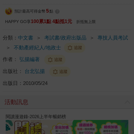
5
預計最高可得金幣
點
?
100累1點 4點抵1元
HAPPY GO享
折抵無上限
分類：
中文書
＞
考試書/政府出版品
＞
專技人員考試
＞
不動產經紀人/地政士
追蹤
作者：
弘揚編著
追蹤
出版社：
台北弘揚
追蹤
出版日：
2010/05/24
活動訊息
閱讀漫遊錄-2026上半年暢銷榜