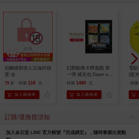
別觸碰那使人沉淪的熱
幻獸帕魯卡牌遊戲 第
電馭
度-全
一彈 補充包 Dawn of
(藍
Palpagos（日文版一
118
1490
79
折
特價
元
特價
元
特價
盒）
加入購物車
加入購物車
訂購/退換貨須知
加入金石堂 LINE 官方帳號『完成綁定』，隨時掌握出貨動