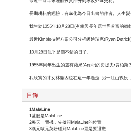
最近十餘年來理財投資部分則專攻外匯交易。
長期耕耘的經驗，有幸化為今日出書的作者。人生變
我生於1955年10月28日(有幸與長年居世界首富的微
最近Kimble技術方案公司分析師迪瑞克(Ryan Detr
10月28日似乎是個不錯的日子。
1955年同年出生的還有蘋果(Apple)的史提夫•賈柏斯(
我欣賞的才女林徽因也在這一年過逝; 另一江山戰役
目錄
1MalaLine
1甚麼是MalaLine
2每天一開機，先檢視MalaLine的位置
3澳元歐元英鎊碰到MalaLine還是要退撤