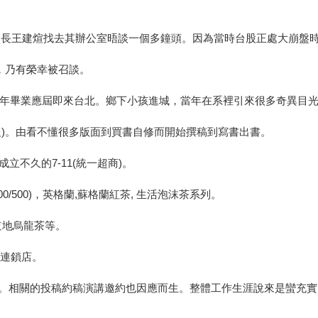
》
部長王建煊找去其辦公室晤談一個多鐘頭。因為當時台股正處大崩盤
，乃有榮幸被召談。
63年畢業應屆即來台北。鄉下小孩進城，當年在系裡引來很多奇異目
報)。由看不懂很多版面到買書自修而開始撰稿到寫書出書。
不久的7-11(統一超商)。
/500)，英格蘭,蘇格蘭紅茶, 生活泡沫茶系列。
道地烏龍茶等。
營連鎖店。
。相關的投稿約稿演講邀約也因應而生。整體工作生涯說來是蠻充實