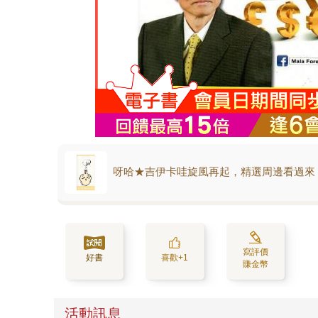
呀哈★吉伊卡哇旋風再起，精選周邊看過來
寫評價
好書
喜歡+1
賺金幣
活動訊息