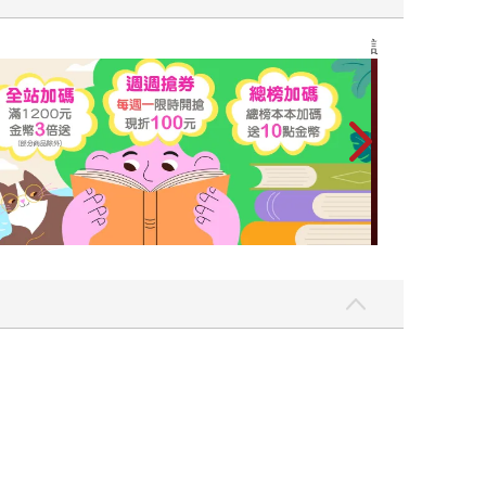
讀懂全球首富極