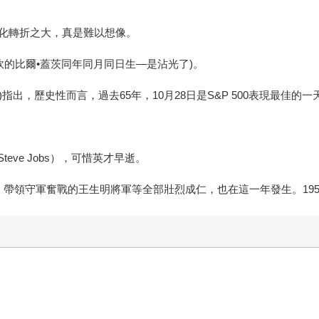
化轉折之大，真是難以想像。
軟的比爾•蓋茨
同年同月同日生
—是沾光了)。
ick)指出，歷史性而言，過去65年，10月28日是S&P 500表現最佳的一
Steve Jobs），可惜英才早逝。
，帶領守軍奮戰的王生明將軍等全部壯烈成仁，也在這一年發生。19