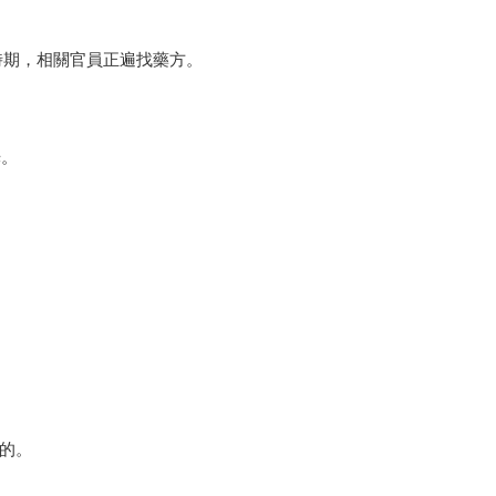
時期，相關官員正遍找藥方。
光。
的。