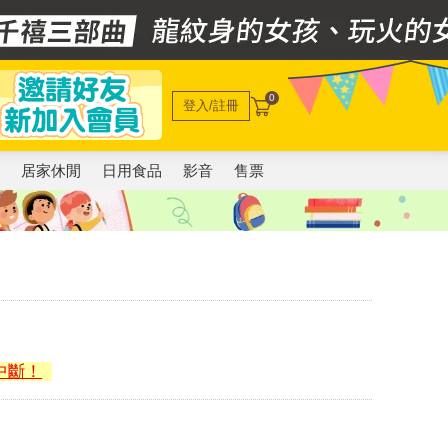
0
登入/註冊
電
居家休閒
日用食品
影音
售票
中斷！