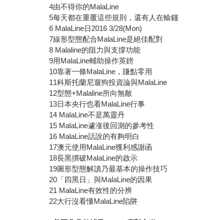
4由不得你的MalaLine
5每天都在重覆這些規則，還有人在輸錢
6 MalaLine日2016 3/28(Mon)
7線形型態配合MalaLine是絕佳配對
8 Malaline的阻力與支撐功能
9用MalaLine輔助操作英鎊
10靠著一條MalaLine，賺點零用
11科斯托蘭尼遛狗投資論與MalaLine
12型態+Malaline所向無敵
13日本央行也看MalaLine行事
14 MalaLine不是萬靈丹
15 MalaLine遽涨後回測的參考性
16 MalaLine話說的有夠明白
17澳元使用MalaLine獲利感謝函
18長黑摜破MalaLine的啟示
19圖形型態解讀乃最基本的操作技巧
20「四黑日」與MalaLine的因果
21 MalaLine有效性的分辨
22大行沒看懂MalaLine陷阱