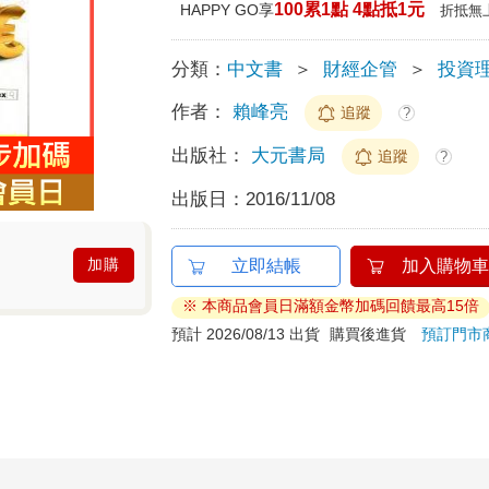
100累1點 4點抵1元
HAPPY GO享
折抵無
分類：
中文書
＞
財經企管
＞
投資
作者：
賴峰亮
追蹤
?
出版社：
大元書局
追蹤
?
出版日：
2016/11/08
加購
立即結帳
加入購物車
※ 本商品會員日滿額金幣加碼回饋最高15倍
預計 2026/08/13 出貨
購買後進貨
預訂門市