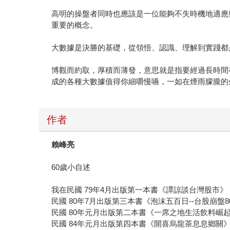
高明的操盤者同時也應該是一位能夠不失時機地適應盤勢變
重要的概念。
大數據是決勝的基礎，從領悟、認識、理解到實踐都
博觀而約取，厚積而薄發，意思就是指要經過長時間
成的各種大數據值得你細嚼慢嚥，一如在煙雨朦朧的
作者
賴峰亮
60歲小自述
我在民國 79年4月出版第一本書《譚諒談台灣股市》
民國 80年7月出版第三本書《泡沫五百日--台股崩盤8
民國 80年元月出版第二本書《一席之地生活飲料崛
民國 84年元月出版第四本書《開喜烏龍茶息息鄉關