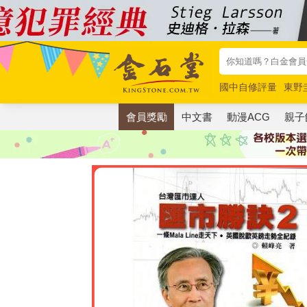
國中自修評量
東野
唯紅花綻放
奧德賽
會員獎勵
中文書
動漫ACG
親子