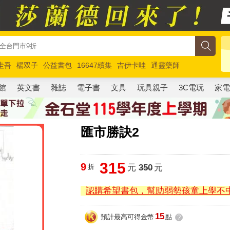
圭吾
楊双子
公益書包
16647續集
吉伊卡哇
通靈藥師
路邊攤新作
馬斯克
玩具總動員5
超慢跑
館
英文書
雜誌
電子書
文具
玩具親子
3C電玩
家
匯市勝訣2
315
9
折
元
350
元
認購希望書包，幫助弱勢孩童上學不
15
預計最高可得金幣
點
?