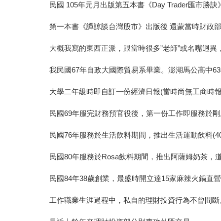
民國 105年元月出版第五本書《Day Trader匯市勝訣
第一本書《譚諒談台灣股市》出版後 還蒙當時財政
大概我寫的東西正派，跟當時很多”老師”或名嘴迥異
我民國67年自政大國際貿易系畢業。澎湖馬公高中
大學二年級時即自訂一份經濟日報(當時尚無工商時
民國69年服完財務預官役後，第一份工作即服務於剛成立
民國76年服務於生活飲料期間，推出生活運動飲料(400
民國80年服務於Rosa飲料期間，推出阿薩姆奶茶，
民國84年38歲創業，最盛時開立達15家麻辣火鍋直
工作職業生涯過程中，私自的理財投資行為不曾間斷