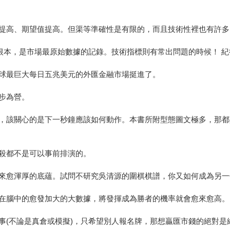
提高、期望值提高。但渠等準確性是有限的，而且技術性裡也有許多
根本，是市場最原始數據的記錄。技術指標則有常出問題的時候！ 
球最巨大每日五兆美元的外匯金融市場挺進了。
步為營。
，該關心的是下一秒鐘應該如何動作。本書所附型態圖文極多，那都
殺都不是可以事前排演的。
來愈渾厚的底蘊。試問不研究吳清源的圍棋棋譜，你又如何成為另一
在腦中的愈發加大的大數據，將發揮成為勝者的機率就會愈來愈高。
事(不論是真倉或模擬)，只希望別人報名牌，那想贏匯市錢的絕對是