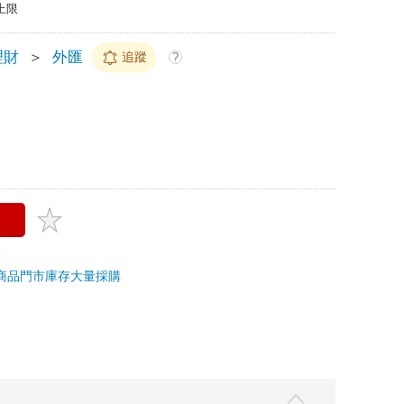
上限
理財
＞
外匯
追蹤
?
商品
門市庫存
大量採購