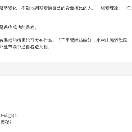
化，不斷地調整變換自己的資金控比的人。「權變理論」（Conting
是邁往成功的過程。
有準備的積累始可大有作為。「千里鶯啼綠映紅，水村山郭酒旗風」
外匯市場中逕自看透真相。
0%紀實》
起奧秘》
》