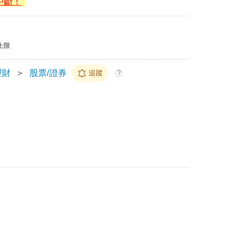
中斷！
上限
理財
＞
股票/證券
追蹤
?