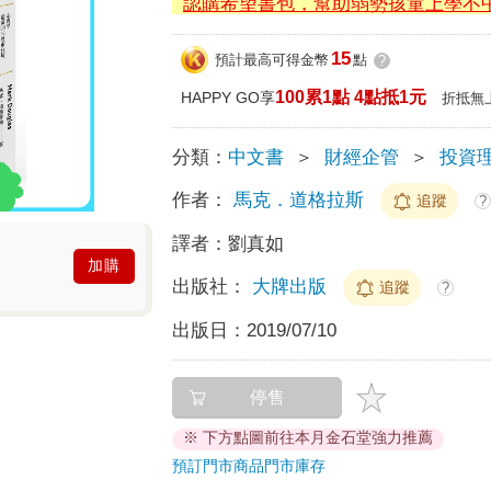
認購希望書包，幫助弱勢孩童上學不
15
預計最高可得金幣
點
?
100累1點 4點抵1元
HAPPY GO享
折抵無
分類：
中文書
＞
財經企管
＞
投資
作者：
馬克．道格拉斯
追蹤
?
譯者：
劉真如
加購
出版社：
大牌出版
追蹤
?
出版日：
2019/07/10
停售
※ 下方點圖前往本月金石堂強力推薦
預訂門市商品
門市庫存