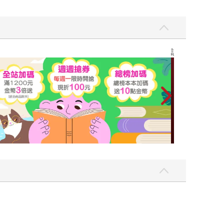
讀懂全球首富極