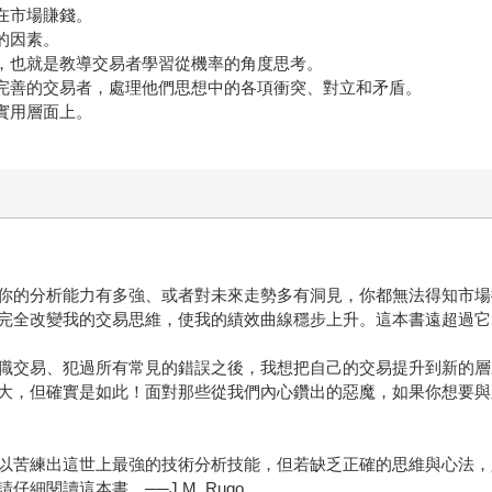
在市場賺錢。
的因素。
度，也就是教導交易者學習從機率的角度思考。
不完善的交易者，處理他們思想中的各項衝突、對立和矛盾。
實用層面上。
你的分析能力有多強、或者對未來走勢多有洞見，你都無法得知市場
改變我的交易思維，使我的績效曲線穩步上升。這本書遠超過它的價值！
職交易、犯過所有常見的錯誤之後，我想把自己的交易提升到新的層
，但確實是如此！面對那些從我們內心鑽出的惡魔，如果你想要與之抗
以苦練出這世上最強的技術分析技能，但若缺乏正確的思維與心法，
閱讀這本書。──J.M. Rugo