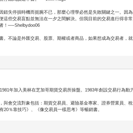
因錯失停損時機而扼腕不已，那麼心理學必然是失敗關鍵之一。因為
便這些交易盲點並無法在一夕之間解決。但我目前的交易進行得非常
Shelbydoo06
書。不論是外匯交易、股票、期權或者商品，如果想成為交易者，就
年加入美林在芝加哥期貨交易所操盤。1983年創設交易行為動力顧問公司（Tr
，與會交流對象包括：期貨交易員、避險基金專家、證券營業員、稅
有20％靠技巧》、《像交易員一樣思考》等暢銷書。