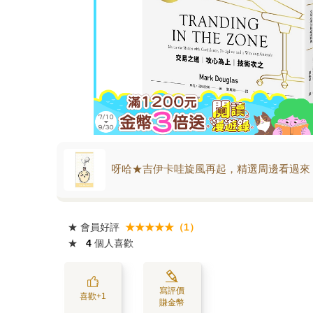
呀哈★吉伊卡哇旋風再起，精選周邊看過來
★
會員好評
★★★★★（1）
★
4
個人喜歡
寫評價
喜歡+1
賺金幣