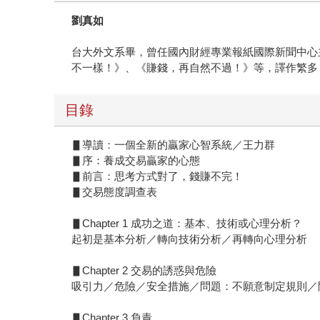
劉真如
台大外文系畢，曾任國內財經專業報紙國際新聞中心
不一樣！》、《賺錢，再自然不過！》等，譯作繁多
目錄
▋導讀：一個全新的贏家心智系統／王力群
▋序：養成交易贏家的心態
▋前言：思考方式對了，錢賺不完！
▋交易態度調查表
▋Chapter 1 成功之道：基本、技術或心理分析？
起初是基本分析／轉向技術分析／再轉向心理分析
▋Chapter 2 交易的誘惑與危險
吸引力／危險／安全措施／問題：不願意制定規則／
▋Chapter 3 負責