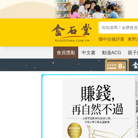
國中自修評量
東野
唯紅花綻放
奧德賽
會員獎勵
中文書
動漫ACG
親子