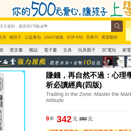
圭吾
楊双子
公益書包
16647續集
吉伊卡哇
高希均
通靈藥師
路邊攤新作
馬斯克
玩具總動員5
超慢跑
館
英文書
雜誌
電子書
文具
玩具親子
3C電玩
家
賺錢，再自然不過：心理學
析必讀經典(四版)
Trading in the Zone: Master the Mar
Attitude
342
9
折
元
380
元