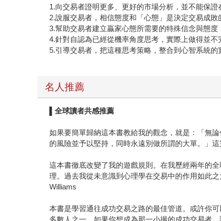
1.向交易者證明更多、更好的市場分析，並不能保證
2.說服交易者，相信態度和「心態」是決定交易成敗
3.幫助交易者建立贏家心態所需要的特殊信念與態
4.針對自認為已經從機率角度思考，實際上做得並
5.引導交易者，把這種思考策略，整合到心智系統的
名人推薦
▌全球讀者共感推薦
如果要簡單歸納這本書教給我的觀念，就是：「無論
的風險並予以堅持，同時永遠別做所謂的大單。」這完全
這本書徹底改變了我的遊戲規則。在我歷經兩年的全
理。過去我從未意識到心理學在交易中的作用如此之大
Williams
本書是學習通往成功交易之路的最佳管道。或許你可
多數人之一。如果你想成為那一小撮的成功交易者，請仔細