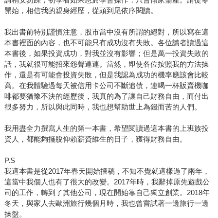
開始，相信我的親身經歷，從頭到尾依序閱讀。
我出書前特別謹慎注意，股市當中沒有所謂的絕對，所以寫在這
本書裡面的內容，也不可能只有成功沒有失敗。各位讀者讀過這
本書後，如果投資成功，對我並沒有影響；但是萬一投資失敗的
話，我就很可能招來怨聲連連。當然，即使各位按照我的方法操
作，還是有可能會投資失敗，但是我認為成功的機率應該會比較
高。在我體驗過每天被信用卡公司不斷追債，連喝一杯販賣機咖
啡都要猶豫不決的經歷後，我真的為了讓自己財務自由，而付出
很多努力，所以與此同時，我也想幫助世上為錢而苦的人們。
我用盡全力撰寫人生的第一本書，希望閱讀過這本書的上班族投
資人，都能夠擺脫仰賴薪資維生的日子，獲得財務自由。
P.S
我這本書是從2017年春天開始撰稿，不知不覺就這樣過了兩年，
這當中我個人也有了很大的改變。2017年時，我辭掉原先遊戲公
司的工作，轉到了其他公司，現在開始靠自己獨立創業。2018年
冬天，與家人去歐洲旅行幾個月時，我也曾嘗試著一邊旅行一邊
操盤。