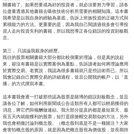
關書籍了。如果想要成為好的投資者，就必須要努力學習，請各
位盡量透過其他書籍去吸收技術分析所需要的相關知識。這本書
我希望是以我自身的經驗為基底，告訴上班族投資的正確方式與
累積能力的方法。更重要的是，因為我自己閱讀過很多會引導投
資人走向投資失利的書籍，所以我想導正各位錯誤的投資刻板觀
念。
第三， 只談論我親身的經歷。
既往的股票相關書籍大部分都比較側重於理論，但是真的說起
來，卻沒有書籍是以實際案例為重點，告訴讀者如何將理論應用
於實際交易。老實說，我認為很多書籍就只是些話術而已。所以
我會記錄自己實際交易的詳細過程，並且公開我的帳戶，以「直
播」的方式撰寫本書。
這本書我會逐一打破那些認為股票是賭博的錯誤刻板觀念，並且
讓各位了解，如何利用新聞或公告這類所有人都可以輕易獲得的
消息，將它們與報酬做連結。我大部分提及的都是最短當天、最
長五天內就能獲利的股票，短打是跟搶帽交易類似的方法，另外
我也會稍微討論到概念股。（概念股到底是不是一種賭注？大家
會害怕概念股的原因，就是因為把概念股視為價值股，並長期持