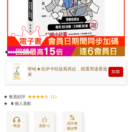
呀哈★吉伊卡哇旋風再起，精選周邊看過
加購
來
★
會員好評
★★★★☆（1）
★
6
個人喜歡
寫評價
導讀
喜歡+1
賺金幣