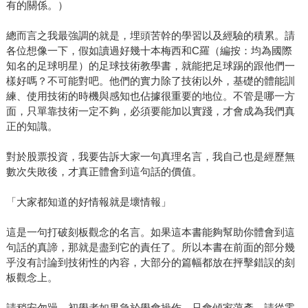
有的關係。）
總而言之我最強調的就是，埋頭苦幹的學習以及經驗的積累。請
各位想像一下，假如讀過好幾十本梅西和C羅（編按：均為國際
知名的足球明星）的足球技術教學書，就能把足球踢的跟他們一
樣好嗎？不可能對吧。他們的實力除了技術以外，基礎的體能訓
練、使用技術的時機與感知也佔據很重要的地位。不管是哪一方
面，只單靠技術一定不夠，必須要能加以實踐，才會成為我們真
正的知識。
對於股票投資，我要告訴大家一句真理名言，我自己也是經歷無
數次失敗後，才真正體會到這句話的價值。
「大家都知道的好情報就是壞情報」
這是一句打破刻板觀念的名言。如果這本書能夠幫助你體會到這
句話的真諦，那就是盡到它的責任了。所以本書在前面的部分幾
乎沒有討論到技術性的內容，大部分的篇幅都放在抨擊錯誤的刻
板觀念上。
請稍安勿躁，初學者如果急於學會操作，只會傾家蕩產。請從零