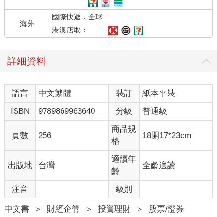
國際快遞：全球
海外
港澳店取：
詳細資料
語言
中文繁體
裝訂
紙本平裝
ISBN
9789869963640
分級
普通級
商品規
頁數
256
18開17*23cm
格
適讀年
出版地
台灣
全齡適讀
齡
注音
級別
中文書
＞
財經企管
＞
投資理財
＞
股票/證券