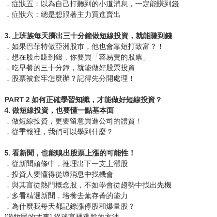
．症狀五：以為自己打聽到的小道消息，一定能賺到錢
．症狀六：總是想跟著主力買進賣出
3. 上班族每天擠出三十分鐘做短線投資，就能賺到錢
．如果巴菲特做亞洲股市，他也會靠短打致富？！
．想在股市賺到錢，你要買「容易賣的股票」
．吃早餐的三十分鐘，就能做好股票投資
．股票被套牢怎麼辦？記得先分開處理！
PART 2 如何正確學習知識，才能做好短線投資？
4. 做短線投資，也要懂一點基本面
．做短線投資，更要留意買進公司的體質！
．從季報裡，我們可以學到什麼？
5. 看新聞，也能嗅出股票上漲的可能性！
．從新聞頭條中，推理出下一支上漲股
．投資人要懂得從壞消息中找機會
．與其盲從熱門概念股，不如學會從趨勢中找出先機
．多看精選新聞，培養去蕪存菁的能力
．為什麼我每天都記錄漲停股和爆量股？
[遊牧民的故事] 從迷宮裡逃脫的方法