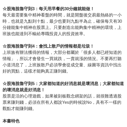
☆
股海脫魯守則3：每天用早餐的30分鐘就能做！
每天最需要集中精神看盤的時間，就是開盤後交易最熱絡的一小
時，也就是九點到十點，最少也要到九點半為止，確保每天有30
分鐘能集中精神在股票上。只要創造出能夠集中精神的環境，上
班族也能達到不輸給專職投資人的投資效率。
☆
股海脫魯守則4：會找上散戶的情報都是垃圾！
上班族有辦法獲得的情報，大部分都屬於「很多人都已經知道的
情報」，所以才會發生一買就跌，一賣就漲的情況。不要再打聽
小道消息了，上班族散戶必須學會從成交量、線圖等資訊中找出
好的買點，這樣才能夠真正賺到錢。
☆
股海脫魯守則5：大家都知道的好消息就是壞消息；大家都知道
的壞消息就是好消息！
股票是活的心理遊戲，如果被刻板觀念綁架的話，就很難透過股
票來賺到錢，必須在所有人都說Yes的時候說No，具有不一樣的
觀點才能賺到錢。
本書特色