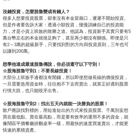
沒錢投資，怎麼脫魯變成有錢人？
很多人想要投資股票，卻拿沒有本金當藉口，遲遲不開始投資。
但是作者要告訴大家：透過小額投資，慢慢訓練自己的投資能
力，才是小資上班族的致勝之道。他認為，投資新手其實只要有5
萬台幣左右的本金就很足夠了，甚至再少都沒有關係。即便是只
有2～3萬的超級新手，只要找到對的方向與投資原則，三年也可
以賺到200萬。
想學他達成最速脫魯傳說，你必須遵守以下守則！
☆
股海脫魯守則1：不要長線投資！
大部分上班族手邊都沒有閒錢，所以即使想做長線的價值投資，
一旦需要急用資金時，往往抱不下去而賣出，就算正好遇到股票
行情大跌，也只能咬牙出售。
☆
股海脫魯守則2：找出五天內就能一決勝負的股票！
散戶應該找對標的，用短進短出的方式來投資股票。千萬別妄想
買在最低點、賣在最高點，而是要有效率的運用不多的資金，就
像鬧區平價餐廳拚翻桌率一樣，用最快的速度買進賣出，才能更
快速的累積資產。