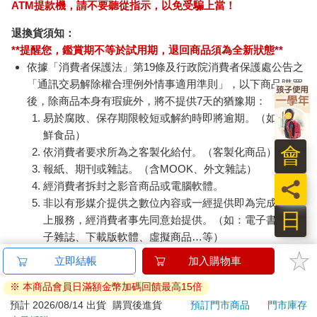
ATM提款機，請不要聽從指示，以免受騙上當！
退換貨須知：
**提醒您，鑑賞期不等於試用期，退回商品須為全新狀態**
依據「消費者保護法」第19條及行政院消費者保護處公告之
「通訊交易解除權合理例外情事適用準則」，以下商品購買
後，除商品本身有瑕疵外，將不提供7天的猶豫期：
易於腐敗、保存期限較短或解約時即將逾期。（如：生
鮮食品）
會
依消費者要求所為之客製化給付。（客製化商品）
報紙、期刊或雜誌。（含MOOK、外文雜誌）
員
經消費者拆封之影音商品或電腦軟體。
非以有形媒介提供之數位內容或一經提供即為完成之線
日
上服務，經消費者事先同意始提供。（如：電子書、電
子雜誌、下載版軟體、虛擬商品…等）
已拆封之個人衛生用品。（如：內衣褲、刮鬍刀、除毛
立即結帳
加入購物車
刀…等）
※ 本商品會員日滿額金幣加碼回饋最高15倍
若非上列種類商品，均享有到貨7天的猶豫期（含例假
日）。
預計 2026/08/14 出貨
購買後進貨
預訂門市商品
門市庫存