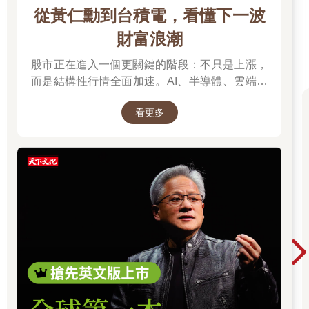
從黃仁勳到台積電，看懂下一波
財富浪潮
股市正在進入一個更關鍵的階段：不只是上漲，
而是結構性行情全面加速。AI、半導體、雲端運
算與高階製造，正成為資金長期追逐的主軸，推
看更多
動全球科技基礎建設持續升級。尤其台灣憑藉晶
片製造與AI供應鏈核心地位，正站在這波成長浪
潮的關鍵樞紐上。而在這場浪潮中，有一個名字
你不得不認識：黃仁勳（NVIDIA），他正在定義
AI算力時代的規則，而台積電則是全球晶片製造
的核心引擎。從AI晶片、資料中心到記憶體與伺
服器，整條產業鏈正在被重新定價，帶動企業獲
利與出口預期同步上修。這不只是股市行情，而
是一次世界趨勢的重組：AI正在重寫產業分工，
也正在改變資本流向與全球經濟結構。