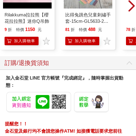
Rilakkuma拉拉熊【櫻
比得兔跳色兒童刺繡手
寶可
花拉拉熊】迷你Q吊飾
套-15cm-GL5633-2雙
毛玩
入
1150
488
9
折
特價
元
81
折
特價
元
78
折
加入購物車
加入購物車
訂購/退換貨須知
加入金石堂 LINE 官方帳號『完成綁定』，隨時掌握出貨動
態：
提醒您！！
金石堂及銀行均不會請您操作ATM! 如接獲電話要求您前往