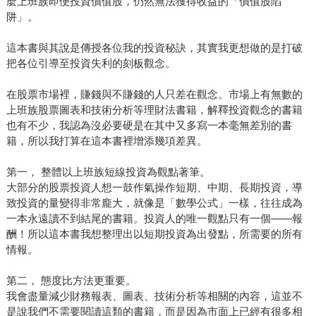
麼上班族即便投資價值股，仍然無法獲得收益的「價值股陷
阱」。
這本書與其說是傳授各位我的投資秘訣，其實我更想做的是打破
把各位引導至投資失利的刻板觀念。
在股票市場裡，賺錢與不賺錢的人只差在觀念。市場上有無數的
上班族股票圖表和技術分析等理財法書籍，解釋投資觀念的書籍
也有不少，我認為沒必要硬是在其中又多寫一本毫無差別的書
籍，所以我打算在這本書裡增添幾項差異。
第一， 整體以上班族短線投資為觀點著筆。
大部分的股票投資人想一鼓作氣操作短期、中期、長期投資，導
致投資的量變得非常龐大，就像是「數學公式」一樣，往往成為
一本永遠讀不到結尾的書籍。投資人的唯一觀點只有一個——報
酬！所以這本書我想整理出以短期投資為出發點，所需要的所有
情報。
第二， 態度比方法更重要。
我會盡量減少財務報表、圖表、技術分析等相關的內容，這並不
是說我們不需要閱讀這類的書籍，而是因為市面上已經有很多相