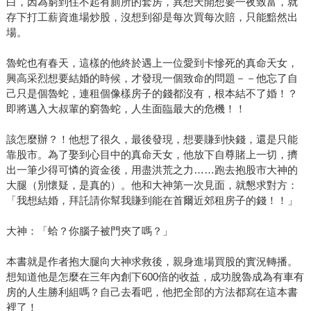
白，因為窮到住不起有廁所的套房，異想天開想要一夜致富，就
存下打工薪資進場炒股，沒想到卻是每次買每次賠，只能黯然出
場。
魯蛇也有春天，這樣的他終於遇上一位愛到卡慘死的真命天女，
興高采烈想要結婚的時候，才發現一個致命的問題－－他忘了自
己只是個魯蛇，連租個像樣房子的錢都沒有，根本結不了婚！？
即將邁入大叔輩的窮魯蛇，人生面臨最大的危機！！
該怎麼辦？！他想了很久，最後發現，想要賺到快錢，還是只能
靠股市。為了娶到心目中的真命天女，他放下自尊賭上一切，擠
出一筆少得可憐的資金後，用盡洪荒之力……跑去抱股市大神的
大腿（別懷疑，是真的）。他和大神第一次見面，就懇求對方：
「我想結婚，拜託請你幫我賺到能在首爾近郊租房子的錢！！」
大神：「蛤？你腦子被門夾了嗎？」
本書就是作者抱大腿向大神求救後，親身進場買股的實況轉播。
想知道他是怎麼在三年內創下600倍的收益，成功脫魯成為有車有
房的人生勝利組嗎？自己去看吧，他把全部的方法都寫在這本書
裡了！