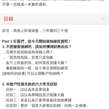
字逐一交織成一本書的過程。
目錄
前言：我邊上班邊操盤，三年賺到三十億
Part 1 社畜們，從今天開始做短線投資吧！
1. 不想被薪資綁死，該如何獲得財務自由？
．百萬年薪就能成為有錢人嗎？
．「股票很危險」其實只是假象
．血汗上班族的我，如何靠投資賺大錢？
．像鍛鍊肌肉一樣，從小筆交易開始練習
[遊牧民的故事] 可以公開帳戶明細嗎？
2. 令散戶投資失敗的六大常見症狀
．症狀一：誤以為本金要很多
．症狀二：誤以為專職投資才能賺大錢
．症狀三：老是以為只要學會祕技就能爽賺
．症狀四：覺得「就算大家都在賠錢，但我一定會賺」