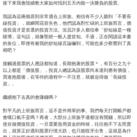
接下來我會陸續教大家如何找到五天內能一決勝負的股票。
我認為這兩個原則非常適合上班族。相信有不少人聽到「不要長
線投資」，就瞬間花容失色，他們認為對忙碌的上班族而言，價
值投資才是首選的投資方法。況且許多人都信奉「炒短線是一種
賭博」這句話，就像聖經一般人盡皆知。不過，正在閱讀這本書
的各位，即便有被我的炒短線言論嚇到，可能也多少察覺到了真
相吧？
接觸過股票的人應該都知道，長期抱著的股票＊，有百分之九十
以上都是「價值股」，投資人總認為該股票尚未達到應有價值，
買進抱股後，在等待的過程中一不注意，就被迫得做「長線投
資」。
繼續抱下去真的會賺錢嗎？
對平凡的上班族而言，這不是件簡單的事。我們每天打開帳戶都
會嘆口氣不是嗎？再者，大部分上班族手邊都沒有閒錢，所以即
使在做價值投資，一旦需要急用資金的時候，往往抱不下去而賣
出，就算正好遇到股票行情大跌，也只能咬牙出售，這就是為什