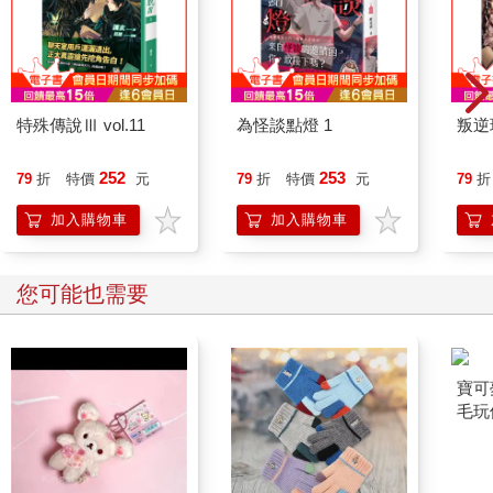
特殊傳說Ⅲ vol.11
為怪談點燈 1
叛逆
252
253
79
折
特價
元
79
折
特價
元
79
折
加入購物車
加入購物車
您可能也需要