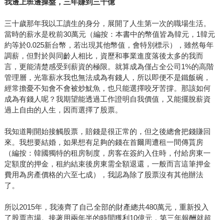
我邊上班邊操盤，三年賺到三十億
三十歲那年我以工讀生的身分，展開了人生第一次的職場生活。
當時的薪水是稅前30萬元（編按：本書中的幣值皆為韓元，1韓元
約等於0.025新台幣，若出現其他幣值，會特別標示），雖然每年
調薪，但對於與同齡人相比，資歷和事業進度落後太多的我而
言，更能清楚感受到薪資的極限。就算成為僅占全公司1%的高階
管理層，光靠薪水我也無法成為有錢人，所以即便不是鐵飯碗，
經常擔憂不知會不會被炒魷魚，也只能選擇咬牙苦撐。那該如何
成為有錢人呢？我期望能透過工作證明自我價值，又能擺脫薪資
過上自由的人生，因而選擇了股票。
我知道剛開始接觸股票，賠錢是很正常的，但之後總會把錢賺回
來。我想要結婚，如果想有足夠的錢在首爾周遭租一間傳貰房
（編按：韓國獨特的租房制度，房客在簽約入住時，付給房東一
定額度的押金，租約結束後房東需全額退還，一般而言這筆押金
費用為房產價格的六至七成），我認為除了股票沒有其他辦法
了。
所以2015年，我湊齊了自己全部的財產總共480萬元，重新投入
了股票市場。接著用兩年半的時間獲利10億元，第三年報酬就超