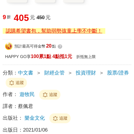
405
9
折
元
450
元
認購希望書包，幫助弱勢孩童上學不中斷！
20
預計最高可得金幣
點
?
100累1點 4點抵1元
HAPPY GO享
折抵無上限
分類：
中文書
＞
財經企管
＞
投資理財
＞
股票/證券
追蹤
作者：
遊牧民
追蹤
譯者：
蔡佩君
出版社：
樂金文化
追蹤
出版日：
2021/01/06