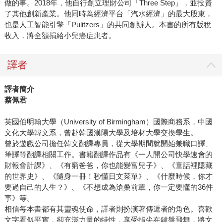
做的事。2018年，他自行創立理財公司「Three Step」，並投資
了其他創新產業。他同時為經濟平台「汽水經濟」的最大股東，
也是人工智能引擎「Pulitzers」的共同創辦人。本書的所有版稅
收入，將全額捐給小兒癌症患者。
譯者
譯者簡介
蔡佩君
英國伯明翰大學（University of Birmingham）國際商務系，中國
文化大學韓文系，曾赴韓國漢陽大學及培材大學交換學生。
曾於遊戲公司擔任韓文翻譯專員，從大學期間就開始兼職口譯、
筆譯等翻譯相關工作。書籍翻譯作品有《一人開公司快學速會的
財報會計課》、《有窮爸爸，你也能變富兒子》、《童話裡隱藏
的世界史》、《隨身一冊！秒懂日文菜單》、《什麼時候，你才
要過自己的人生？》、《不想成為滄桑前輩，你一定要懂的36件
事》等。
相信每本書都有其靈魂使命，譯者則扮演著傳遞者的角色。喜歡
文字看似平實，卻充滿力量的特性，享受指尖在鍵盤飛舞，將文