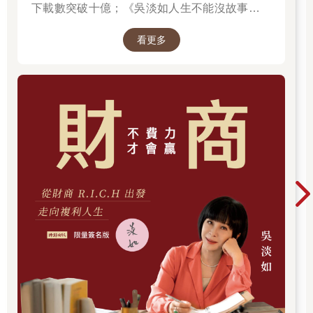
下載數突破十億；《吳淡如人生不能沒故事》也
突破1億人以上。她擅長用貼近生活的語言，解
看更多
讀歷史中的權力運作與人性選擇，讓看似遙遠的
過去，應對著現實人生的思索。