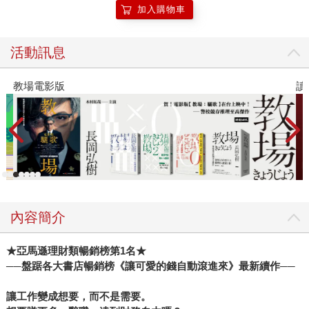
加入購物車
活動訊息
教場電影版
讀
內容簡介
★
亞馬遜理財類暢銷榜第1名★
──盤踞各大書店暢銷榜《讓可愛的錢自動滾進來》最新續作──
讓工作變成想要，而不是需要。