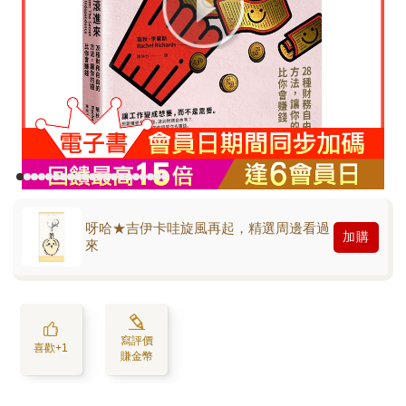
呀哈★吉伊卡哇旋風再起，精選周邊看過
加購
來
寫評價
喜歡+1
賺金幣