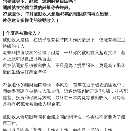
想要賺更多、辭職，達到財務自由嗎？
關鍵就在於讓可愛的錢幫你去賺錢。
27歲退休、每月被動收入超過45萬的理財顧問再次出擊，
教你建立多樣化的被動收入！
▌
什麼是被動收入？
被動收入是指，在幾乎沒有花時間工作的情況下，仍能有穩定且
持續的收入。
這並非快速致富的計畫，但是，一旦你的被動收入超過支出，基
本上就可以達成財務自由。
現在就開始累積被動收入，不只是為了提早退休，更是為了退休
後的生活做好萬全準備。
27歲退休的理財顧問瑞秋．李察斯，當年在近乎破產的困境中，
開始學習建立被動收入現金流，透過她獨創的理財7步驟，並搭配
儲蓄、投資和保險等方式，最終在三年內從零被動收入，到每個
月擁有45萬元被動收入現金流。
被動收入會切斷時間和金錢之間的關聯性，你再也不需要為了錢
而工作。
你可以是因為「想要」工作才工作，而不是「必須」工作。