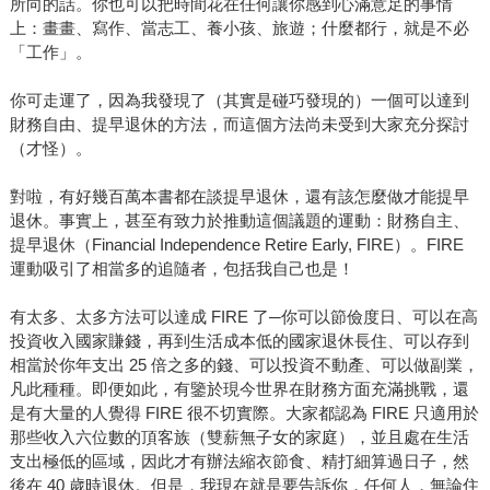
所向的話。你也可以把時間花在任何讓你感到心滿意足的事情
上：畫畫、寫作、當志工、養小孩、旅遊；什麼都行，就是不必
「工作」。
你可走運了，因為我發現了（其實是碰巧發現的）一個可以達到
財務自由、提早退休的方法，而這個方法尚未受到大家充分探討
（才怪）。
對啦，有好幾百萬本書都在談提早退休，還有該怎麼做才能提早
退休。事實上，甚至有致力於推動這個議題的運動：財務自主、
提早退休（Financial Independence Retire Early, FIRE）。FIRE
運動吸引了相當多的追隨者，包括我自己也是！
有太多、太多方法可以達成 FIRE 了─你可以節儉度日、可以在高
投資收入國家賺錢，再到生活成本低的國家退休長住、可以存到
相當於你年支出 25 倍之多的錢、可以投資不動產、可以做副業，
凡此種種。即便如此，有鑒於現今世界在財務方面充滿挑戰，還
是有大量的人覺得 FIRE 很不切實際。大家都認為 FIRE 只適用於
那些收入六位數的頂客族（雙薪無子女的家庭），並且處在生活
支出極低的區域，因此才有辦法縮衣節食、精打細算過日子，然
後在 40 歲時退休。但是，我現在就是要告訴你，任何人，無論住