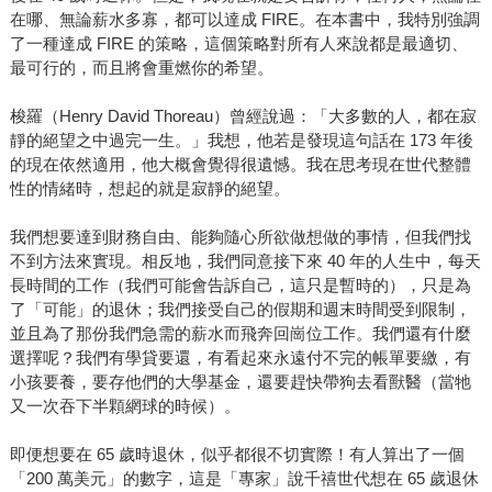
在哪、無論薪水多寡，都可以達成 FIRE。在本書中，我特別強調
了一種達成 FIRE 的策略，這個策略對所有人來說都是最適切、
最可行的，而且將會重燃你的希望。
梭羅（Henry David Thoreau）曾經說過：「大多數的人，都在寂
靜的絕望之中過完一生。」我想，他若是發現這句話在 173 年後
的現在依然適用，他大概會覺得很遺憾。我在思考現在世代整體
性的情緒時，想起的就是寂靜的絕望。
我們想要達到財務自由、能夠隨心所欲做想做的事情，但我們找
不到方法來實現。相反地，我們同意接下來 40 年的人生中，每天
長時間的工作（我們可能會告訴自己，這只是暫時的），只是為
了「可能」的退休；我們接受自己的假期和週末時間受到限制，
並且為了那份我們急需的薪水而飛奔回崗位工作。我們還有什麼
選擇呢？我們有學貸要還，有看起來永遠付不完的帳單要繳，有
小孩要養，要存他們的大學基金，還要趕快帶狗去看獸醫（當牠
又一次吞下半顆網球的時候）。
即便想要在 65 歲時退休，似乎都很不切實際！有人算出了一個
「200 萬美元」的數字，這是「專家」說千禧世代想在 65 歲退休