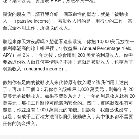
呢？結果發現，要達成 FIRE，方法不只一種。
親愛的朋友們，請容我介紹一個革命性的概念，就是「被動收
入」（passive income）。被動收入指的是，用很少的工作、甚
至完全不用工作，所賺取的收入。
聽起來像天方夜譚嗎？想想看這個狀況：你把 10,000美元放在一
個利率滿高的線上帳戶裡，年收益率（Annual Percentage Yield,
APY）是 2％，一年之後，你會賺到 200 美元的利息收入。你需
要為這份收入做任何事情嗎？不用！這就是被動收入，也稱為非
勞動收入（unearned income）。
假如你有足夠的被動收入來代替原有收入呢？讓我們用上述例
子，再加上三個 0：若你存入該帳戶 1,000 萬美元，則每年有 20
萬美元的被動收入。如果不費吹灰之力，一年的利息收入就有 20
萬美元，那把工作辭掉可能還滿安全的。然而，實際狀況很有可
能是，你並沒有 1,000 萬美元的閒錢。別誤會，我自己也沒有，
但是，有成千上百種方法可以賺到被動收入，其中很多都不需要
任何的資金投入。