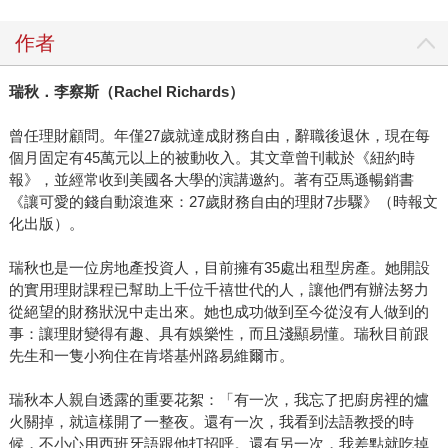
作者
瑞秋．李察斯（
Rachel Richards
）
曾任理財顧問。年僅27歲就達成財務自由，辭職後退休，現在每
個月固定有45萬元以上的被動收入。其文章曾刊載於《紐約時
報》，並經常收到美國各大學的演講邀約。著有亞馬遜暢銷書
《讓可愛的錢自動滾進來：27歲財務自由的理財7步驟》（時報文
化出版）。
瑞秋也是一位房地產投資人，目前擁有35處出租型房產。她開設
的實用理財課程已幫助上千位千禧世代的人，讓他們有辦法努力
從絕望的財務狀況中走出來。她也成功做到至今從沒有人做到的
事：讓理財變得有趣、具有娛樂性，而且淺顯易懂。瑞秋目前跟
先生和一隻小狗住在肯塔基州路易維爾市。
瑞秋本人親自透露的重要花絮：「有一次，我忘了把廚房裡的爐
火關掉，就這樣開了一整夜。還有一次，我看到法語教授的時
候，不小心用西班牙語跟他打招呼。還有另一次，我差點就吃掉