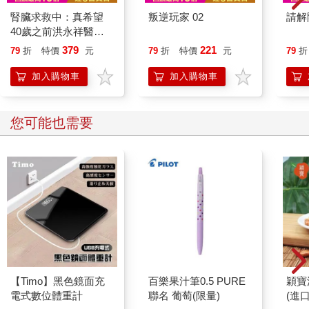
腎臟求救中：真希望
叛逆玩家 02
請解
40歲之前洪永祥醫師
就告訴我這些事
379
221
79
折
特價
元
79
折
特價
元
79
折
加入購物車
加入購物車
您可能也需要
【Timo】黑色鏡面充
百樂果汁筆0.5 PURE
穎寶
電式數位體重計
聯名 葡萄(限量)
(進