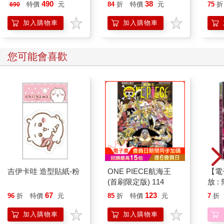
490
38
特價
元
84
折
特價
元
75
折
690
加入購物車
加入購物車
您可能會喜歡
吉伊卡哇 造型貼紙-粉
ONE PIECE航海王
【電
(首刷限定版) 114
放 
放手
67
123
96
折
特價
元
85
折
特價
元
7
折
加入購物車
加入購物車