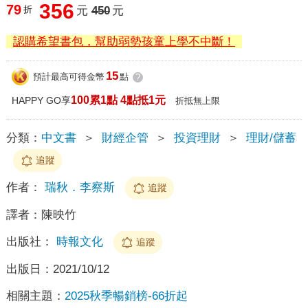
356
79
折
元
450
元
認購希望書包，幫助弱勢孩童上學不中斷！
15
預計最高可得金幣
點
?
100累1點 4點抵1元
HAPPY GO享
折抵無上限
分類：
中文書
＞
財經企管
＞
投資理財
＞
理財/儲蓄
追蹤
作者：
瑞秋．李察斯
追蹤
譯者：
陳映竹
出版社：
時報文化
追蹤
出版日：
2021/10/12
相關主題：
2025秋季暢銷榜-66折起