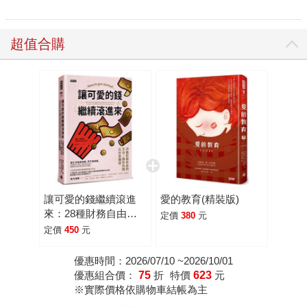
超值合購
讓可愛的錢繼續滾進
愛的教育(精裝版)
來：28種財務自由的
定價
380
元
方法，讓你的錢比你會
定價
450
元
賺錢
優惠時間：2026/07/10 ~2026/10/01
優惠組合價：
75
折
特價
623
元
※實際價格依購物車結帳為主