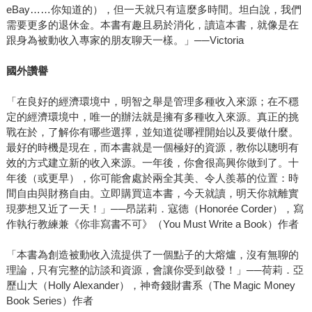
eBay……你知道的），但一天就只有這麼多時間。坦白說，我們
需要更多的退休金。本書有趣且易於消化，讀這本書，就像是在
跟身為被動收入專家的朋友聊天一樣。」──Victoria
國外讚譽
「在良好的經濟環境中，明智之舉是管理多種收入來源；在不穩
定的經濟環境中，唯一的辦法就是擁有多種收入來源。真正的挑
戰在於，了解你有哪些選擇，並知道從哪裡開始以及要做什麼。
最好的時機是現在，而本書就是一個極好的資源，教你以聰明有
效的方式建立新的收入來源。一年後，你會很高興你做到了。十
年後（或更早），你可能會處於兩全其美、令人羨慕的位置：時
間自由與財務自由。立即購買這本書，今天就讀，明天你就離實
現夢想又近了一天！」──昂諾莉．寇德（Honorée Corder），寫
作執行教練兼《你非寫書不可》（You Must Write a Book）作者
「本書為創造被動收入流提供了一個點子的大熔爐，沒有無聊的
理論，只有完整的訪談和資源，會讓你受到啟發！」──荷莉．亞
歷山大（Holly Alexander），神奇錢財書系（The Magic Money
Book Series）作者