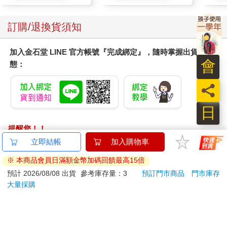
訂購/退換貨須知
加入金石堂 LINE 官方帳號『完成綁定』，隨時掌握出貨動
會
態：
員
日
提醒您！！
金石堂及銀行均不會請您操作ATM! 如接獲電話要求您前往
立即結帳
加入購物車
ATM提款機，請不要聽從指示，以免受騙上當！
※ 本商品會員日滿額金幣加碼回饋最高15倍
退換貨須知：
預計 2026/08/08 出貨
參考庫存量：3
預訂門市商品
門市庫存
大量採購
**提醒您，鑑賞期不等於試用期，退回商品須為全新狀態**
依據「消費者保護法」第19條及行政院消費者保護處公告之
「通訊交易解除權合理例外情事適用準則」，以下商品購買
後，除商品本身有瑕疵外，將不提供7天的猶豫期：