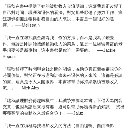
「瑞秋在書中提供了她的被動收入金流明細，這讓我真正改變了
自己對時間、職涯和退休的看法。對於那些厭倦了努力工作、瘋
狂加班卻無法獲得財務自由的人來說，本書是一個很好的選
擇。」──Melissa N
「我一直在尋找讓金錢為我工作的方法，而不是我為了錢去工
作。無論是剛開始接觸被動收入的菜鳥，還是一位經驗豐富的老
手想要涉足新事物，這本書都是你唯一需要的。」──Jackie
Poponi
「瑞秋解釋了時間與金錢之間的關係，協助你真正開始審視你的
時間價值。對於正在考慮和計畫未來退休的人來說，這都是必讀
的書。這真是令人大開眼界，本書將幫助你持續累積被動收入
流。」──Nick Alex
「瑞秋讓理財變得趣味橫生，我誠摯推薦這本書，不僅因為內容
充實，也因為讀起來很有趣，還可以幫助你獲得新的知識──找出
哪種類型的被動收入最適合你！」──Jaluz
「我一直在積極尋找增加收入的方法（自由編輯、自由攝影、