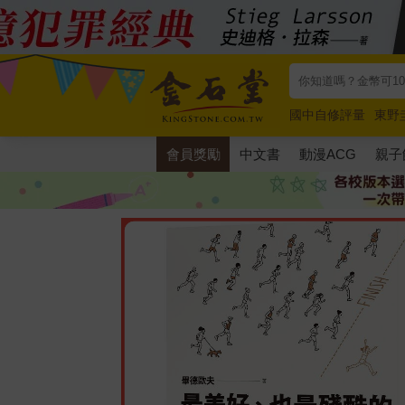
國中自修評量
東野
唯紅花綻放
奧德賽
會員獎勵
中文書
動漫ACG
親子