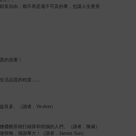
財富自由，都不再是遙不可及的事，也讓人生更美
貴的資產！
生活品質的程度……
。（讀者．Yin Ann）
鹽醬醋茶精打細算和煩惱的人們。（讀者．陳威）
，感謝畢大！（讀者．James Sun）