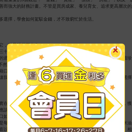
善而強大的財務計畫。不管是買房成家、養兒育女、追求更高層次的
多選擇，學會如何駕馭金錢，才不致窮忙於生活。
它，並且玩得更出色！
三十年可以賺到的錢！
的過程，讓我們學到更多賺其他桶金的方法與經驗，那才是我們最珍
要不然的話，個股還是有營運的風險或人為操守的問題！
藉口，這才能長久在市場中打滾！
讓我們有「選擇」的權利。選擇生活的方式、選擇工作的模樣、選擇
在在的理財分析和分享，讓我波瀾不驚的在市場中學習和成長，獲益良多
很不一樣。（讀者．Linda Wu）
口如何選擇，做最適的理財規畫。（讀者．陳科翰）
是每個人都少年股神，不是每個人都財富自由，更多的是為了柴米油
以為理所當然的事，進而開始想給自己與家人更好的生活方式。相逢恨晚