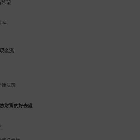
有希望
誤區
現金流
干擾決策
放財富的好去處
性
請務必弄懂