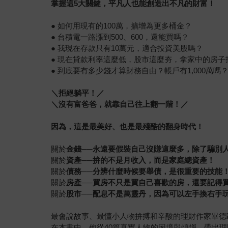
掌握這5
大關鍵，平凡人也能創造出不凡的財富！
● 如何用現有的100萬，擴增為更多桶金？
● 台積電一路漲到500、600，還能買嗎？
● 我現在存款只有10萬元，適合投資美股嗎？
● 現在貸款利率這麼低，股市這麼夯，拿家中的房
● 到底要有多少錢才算財務自由？帳戶有1,000萬嗎
＼拒絕躺平！／
＼沒有富爸爸，就靠自己往上翻一階！／
因為，這是最美好、也是最殘酷的翻身時代！
關於
金錢──永遠要假裝自己沒賺這麼多，除了騙別
關於
資產──拚的不是月收入，而是家庭總資產！
關於
債務──分辨什麼時候要舉債，是很重要的技能
關於
房產──買房不只是買自己喜歡的房，還要記得
關於
股市──配息不是萬靈丹，因為可以左手換右手
最會說故事、最懂小人物拚搏和辛酸的理財作家畢德
在本書中，他從40篇真實人物的困境與煩惱，帶出