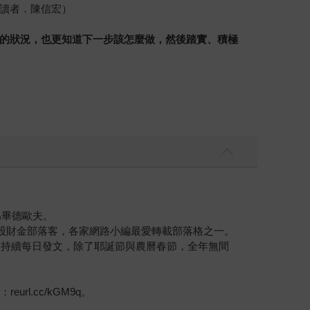
讀者．陳信宏）
的狀況，也更知道下一步該怎麼做，然後踏實、積極
為畢德歐夫。
美股財金部落客，各家網路小編最愛轉載部落格之一。
前持續每日發文，除了耶誕節與農曆春節，全年無間
l.cc/kGM9q。