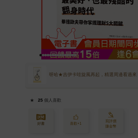
呀哈★吉伊卡哇旋風再起，精選周邊看過來
★
25
個人喜歡
寫評價
好書
喜歡+1
賺金幣