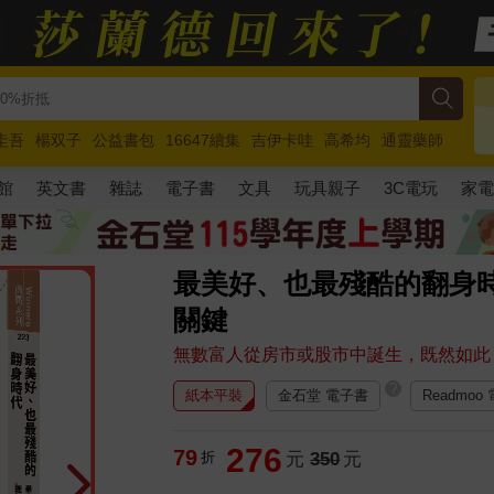
圭吾
楊双子
公益書包
16647續集
吉伊卡哇
高希均
通靈藥師
路邊攤新作
馬斯克
玩具總動員5
超慢跑
館
英文書
雜誌
電子書
文具
玩具親子
3C電玩
家
最美好、也最殘酷的翻身
關鍵
無數富人從房市或股市中誕生，既然如此
?
紙本平裝
金石堂 電子書
Readmoo
276
79
折
元
350
元