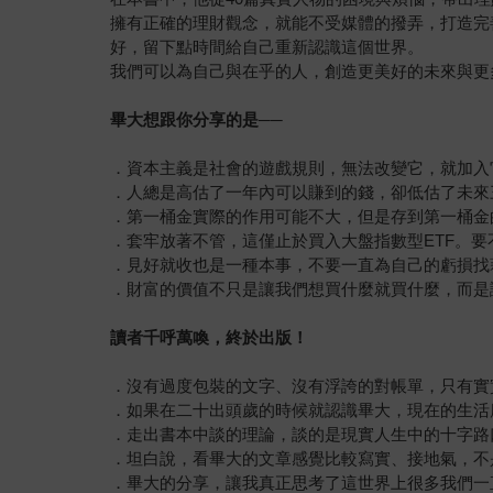
擁有正確的理財觀念，就能不受媒體的撥弄，打造完
好，留下點時間給自己重新認識這個世界。
我們可以為自己與在乎的人，創造更美好的未來與更
畢大想跟你分享的是──
．資本主義是社會的遊戲規則，無法改變它，就加入
．人總是高估了一年內可以賺到的錢，卻低估了未來
．第一桶金實際的作用可能不大，但是存到第一桶金
．套牢放著不管，這僅止於買入大盤指數型ETF。
．見好就收也是一種本事，不要一直為自己的虧損找
．財富的價值不只是讓我們想買什麼就買什麼，而是
讀者千呼萬喚，終於出版！
．沒有過度包裝的文字、沒有浮誇的對帳單，只有實實
．如果在二十出頭歲的時候就認識畢大，現在的生活應該
．走出書本中談的理論，談的是現實人生中的十字路
．坦白說，看畢大的文章感覺比較寫實、接地氣，不
．畢大的分享，讓我真正思考了這世界上很多我們一直