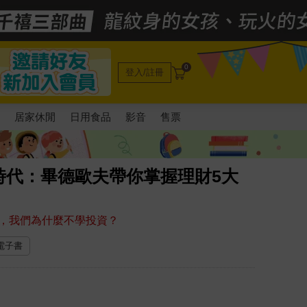
0
登入/註冊
電
居家休閒
日用食品
影音
售票
時代：畢德歐夫帶你掌握理財5大
，我們為什麼不學投資？
 電子書