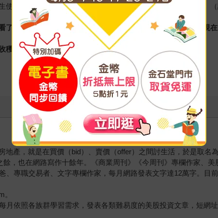
生使用教學。能讀得進去，不敢說大富大貴，但總能先做好準備。（
看了這本書之後，會減少一些對生活的焦慮和不安，更清楚自己現在
收穫吧。』
產，就是在買價（bid）、賣價（offer）之間討生活，於是取名
理財之餘，也在網路寫作十餘年。《商業周刊》《今周刊》專欄作家、
宅爸、專職交易者、文字專欄作家，每月網路發表文字達12萬字。目
om。
作，每月依照各族群學習需求，發表各類難易度的美股投資文章，短網址：reur