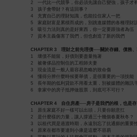
2 一代比一代競爭，你必須先讓自己變強，孩子才
3 孩子會帶財？有這回事？
4 充實自己的理財知識，也能拉住家人一把
5 家庭財富是累積而成的，別跳進媒體的各種理財
6 吸引力法則真的是好東西，你一定要跟強者為伍
7 資本主義傷害了我們，但也創造了新的我們
CHAPTER 3
理財之前先理債──關於存錢、債務、
1 壞債不能留，好債則要盡量拖著
2 被奢侈品控制住的工程師夫妻
3 現金流是一般人最容易忽略的致命傷
4 懂得分辨什麼時候要舉債，是很重要的一項技能
5 長年期的低利貸款不用看太重，別被媒體的雜訊
6 拿家中的房子抵押做股票，到底可不可行？
CHAPTER 4
自住房產──房子是我們的根，也是存
1 原生家庭不好一樣可以出頭，只要你願意扛
2 是什麼樣的力量，讓人撐過三十幾個春夏秋冬？
3 以租代買是過渡時期，永遠別忘了抗通膨的重要
4 原來在都市要達到小康是這麼不容易
5 當數以萬計的人往都會區移動，資本主義的規則