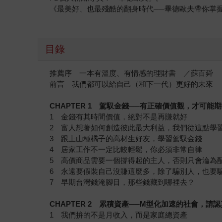
《最美好、也最殘酷的翻身時代──畢德歐夫帶你掌
目錄
推薦序 一本有溫度、有情感的理財書 ／蘇百舜
前言 我們都可以給自己（和下一代）更好的未來
CHAPTER 1
駕馭金錢──有正確價值觀，才可能期
1 金錢有其時間價值，絕對不是再賺就好
2 富人想著如何創造彼此最大利益，我們從這點學
3 跟上山種橘子的高材生好友，學習駕馭金錢
4 居家工作不一定比較輕鬆，你必須非常自律
5 高價商品需要一個撐得起的主人，否則只會淪為
6 永遠要假裝自己沒賺這麼多，除了騙別人，也要
7 早期台灣錢淹腳目，那些錢藏到哪裡去？
CHAPTER 2
累積資產──M型化加速的社會，請認
1 我們拚的不是月收入，而是家庭總資產