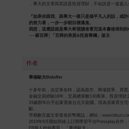
．畢大的文章與其說是投資理財，不如說是一篇篇人
『如果你跟我、跟畢大一樣只是個平凡人的話，或許
的努力著，一步一步朝目標邁進。
我想，這應該就是畢大希望讀者看完這本書後得到的
──蘇百舜│「百舜的美股
&
投資專欄」版主
作者
畢德歐夫Bidoffer
十多年前，決定筆名時，認為股市、商場競爭、買賣房地
金融交易經驗18年，交易總筆數130萬筆。投資
29歲那年白手起家買進台北天龍國。現為居家育兒
斷。
早期數百篇文章發表於幣圖誌，網站：www.bituzi.c
2019年8月開始與線上訂閱學習平台Pressplay合
FB個人粉絲專頁：「畢德歐夫」。