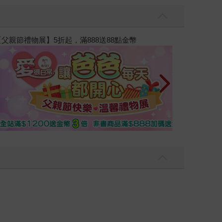
讀懂全球首富極