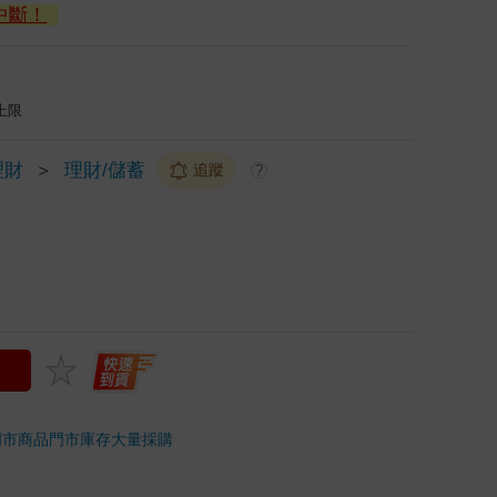
中斷！
上限
理財
＞
理財/儲蓄
追蹤
?
門市商品
門市庫存
大量採購