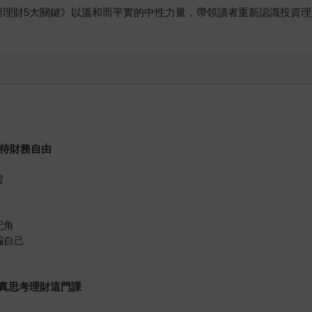
握理財5大關鍵》以溫和而平實的中性力量，帶領讀者重新認識投資
待財務自由
習
配角
騙自己
真思考理財這門課