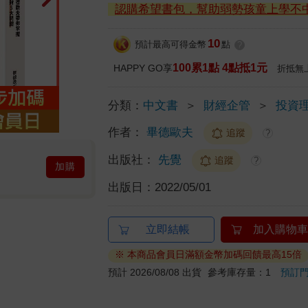
認購希望書包，幫助弱勢孩童上學不
10
預計最高可得金幣
點
?
100累1點 4點抵1元
HAPPY GO享
折抵無
分類：
中文書
＞
財經企管
＞
投資
作者：
畢德歐夫
追蹤
?
出版社：
先覺
追蹤
?
加購
出版日：
2022/05/01
立即結帳
加入購物車
※ 本商品會員日滿額金幣加碼回饋最高15倍
預計 2026/08/08 出貨
參考庫存量：1
預訂