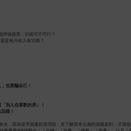
子抵押做股票，到底可不可行？
？還是每月收入有15萬？
人，也要騙自己！
！
買「別人也喜歡的房」！
玩花樣！
歐夫，因為提早規畫投資理財，並了解資本主義的遊戲規則，才讓他
理財最重要的5個觀念：「金錢」「資產」「債務」「房產」，以及「