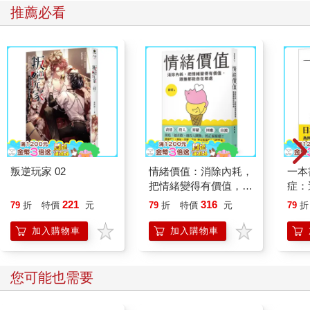
推薦必看
叛逆玩家 02
情緒價值：消除內耗，
一本
把情緒變得有價值，跟
症：
誰都能自在相處
開大
221
316
79
折
特價
元
79
折
特價
元
79
折
人也
的3
加入購物車
加入購物車
您可能也需要