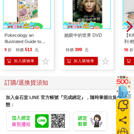
Pokecology an
她眼中的世界 DVD
【KI
Illustrated Guide to
列-
Pokemon Ecology
平煎
513
399
9
折
特價
元
特價
元
56
折
(Pokemon Pikachu
Press)
加入購物車
加入購物車
訂購/退換貨須知
加入金石堂 LINE 官方帳號『完成綁定』，隨時掌握出貨動
態：