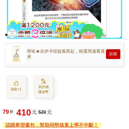
呀哈★吉伊卡哇旋風再起，精選周邊看過
加購
來
寫評價
喜歡+1
賺金幣
410
79
折
元
520
元
認購希望書包，幫助弱勢孩童上學不中斷！