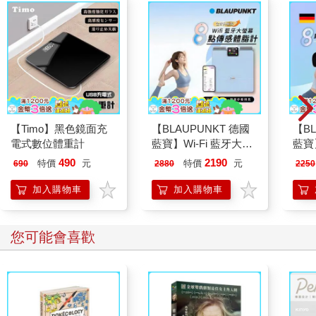
【Timo】黑色鏡面充
【BLAUPUNKT 德國
【BL
電式數位體重計
藍寶】Wi-Fi 藍牙大螢
藍寶】
幕八點傳感體脂計
八點
490
2190
特價
元
特價
元
690
2880
2250
(BPH-ME02W)
ME0
加入購物車
加入購物車
您可能會喜歡