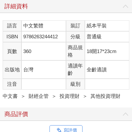
詳細資料
語言
中文繁體
裝訂
紙本平裝
ISBN
9786263244412
分級
普通級
商品規
頁數
360
18開17*23cm
格
適讀年
出版地
台灣
全齡適讀
齡
注音
級別
中文書
＞
財經企管
＞
投資理財
＞
其他投資理財
商品評價
寫評價