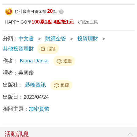
20
預計最高可得金幣
點
?
100累1點 4點抵1元
HAPPY GO享
折抵無上限
分類：
中文書
＞
財經企管
＞
投資理財
＞
其他投資理財
追蹤
作者：
Kiana Danial
追蹤
譯者：
吳國慶
出版社：
碁峰資訊
追蹤
出版日：
2023/04/24
相關主題：
加密貨幣
活動訊息