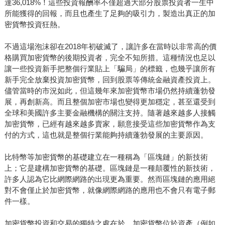
達36,018%！這些投資報酬率不僅超過大部分股票投資者一生中
所能獲得的回報，而且也產生了足夠的吸引力，製造出真正的加
密貨幣投資狂熱。
不過這場泡沫卻在2018年初破滅了，讓許多在當時以非常高的價
格購買加密貨幣的後期投資者，完全不知所措。這種情況也足以
讓一些投資新手把整個行業貼上「騙局」的標籤，也幾乎讓所有
新手完全放棄投資加密貨幣，回到股票等傳統金融資產投資上。
儘管當時的市況如此，但這幾年來加密貨幣市場仍然持續蓬勃發
展，再創新高。而且整個加密市場也變得更加穩定，甚至還受到
全球和美國許多主要金融機構的關注支持。隨著越來越多人接觸
加密貨幣，已經有越來越多賣家，願意接受這些加密貨幣作為支
付的方式，這也就是整個行業能夠持續蓬勃發展的主要原因。
比特幣等加密貨幣的基礎建立在一種稱為「區塊鏈」的新技術
上；它是建構加密貨幣的基礎。區塊鏈是一種顛覆性的新技術，
許多人認為它比網際網路的出現更為重要。然而區塊鏈的應用絕
對不會僅止於加密貨幣，就像網際網路的應用也不會只有電子郵
件一樣。
加密貨幣投資和交易的獨特之處在於，加密貨幣位於資產（例如