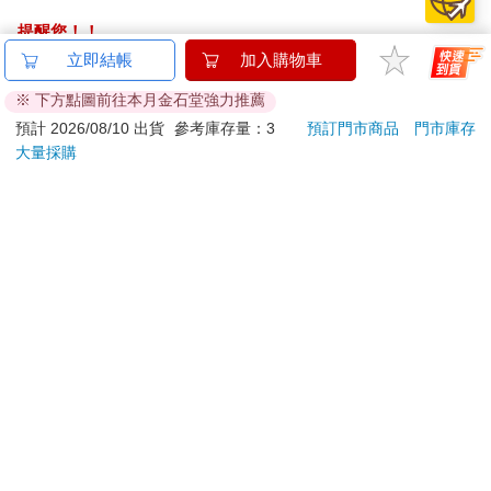
提醒您！！
金石堂及銀行均不會請您操作ATM! 如接獲電話要求您前往
立即結帳
加入購物車
ATM提款機，請不要聽從指示，以免受騙上當！
※ 下方點圖前往本月金石堂強力推薦
退換貨須知：
預計 2026/08/10 出貨
參考庫存量：3
預訂門市商品
門市庫存
大量採購
**提醒您，鑑賞期不等於試用期，退回商品須為全新狀態**
依據「消費者保護法」第19條及行政院消費者保護處公告之
「通訊交易解除權合理例外情事適用準則」，以下商品購買
後，除商品本身有瑕疵外，將不提供7天的猶豫期：
易於腐敗、保存期限較短或解約時即將逾期。（如：生
鮮食品）
依消費者要求所為之客製化給付。（客製化商品）
報紙、期刊或雜誌。（含MOOK、外文雜誌）
經消費者拆封之影音商品或電腦軟體。
非以有形媒介提供之數位內容或一經提供即為完成之線
上服務，經消費者事先同意始提供。（如：電子書、電
子雜誌、下載版軟體、虛擬商品…等）
已拆封之個人衛生用品。（如：內衣褲、刮鬍刀、除毛