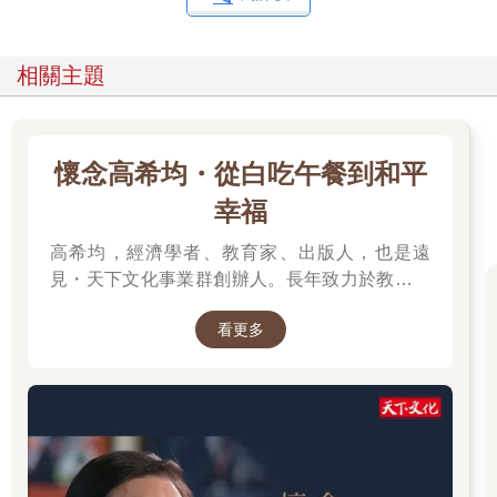
相關主題
懷念高希均・從白吃午餐到和平
幸福
高希均，經濟學者、教育家、出版人，也是遠
見・天下文化事業群創辦人。長年致力於教育、
出版與知識傳播，將「天下哪有白吃的午餐」、
看更多
「讀一流書，做一流人」等觀念帶入台灣社會。
從學術研究到創辦媒體與出版事業，他始終關注
台灣發展與世界趨勢，期許以閱讀開拓視野、以
觀念推動進步。一生著述豐富，持續為社會引進
新知，也留下跨越世代的思想影響。