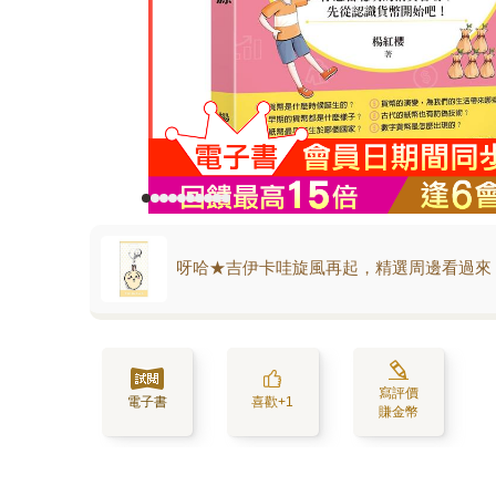
呀哈★吉伊卡哇旋風再起，精選周邊看過來
寫評價
電子書
喜歡+1
賺金幣