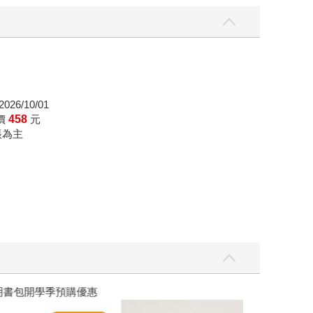
026/10/01
價
458
元
帳為主
優惠
遠流童書展75折