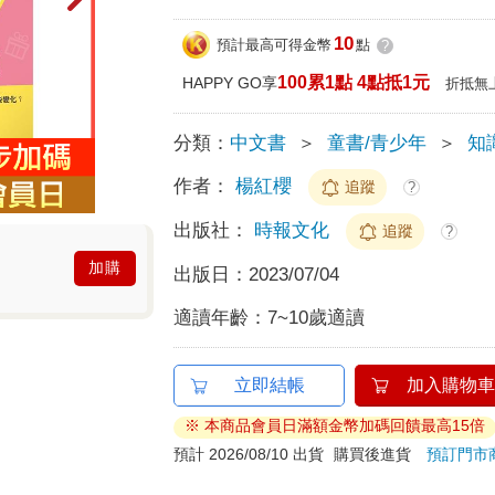
10
預計最高可得金幣
點
?
100累1點 4點抵1元
HAPPY GO享
折抵無
分類：
中文書
＞
童書/青少年
＞
知
作者：
楊紅櫻
追蹤
?
出版社：
時報文化
追蹤
?
加購
出版日：
2023/07/04
適讀年齡：
7~10歲適讀
立即結帳
加入購物車
※ 本商品會員日滿額金幣加碼回饋最高15倍
預計 2026/08/10 出貨
購買後進貨
預訂門市