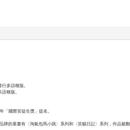
發行多語種版。
多語種版。
4年「國際安徒生獎」提名。
創品牌的童書有〈淘氣包馬小跳〉系列和〈笑貓日記〉系列，作品被