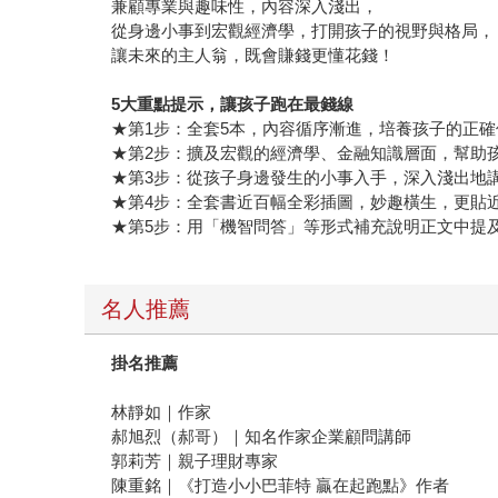
兼顧專業與趣味性，內容深入淺出，
從身邊小事到宏觀經濟學，打開孩子的視野與格局，
讓未來的主人翁，既會賺錢更懂花錢！
5大重點提示，讓孩子跑在最錢線
★第1步：全套5本，內容循序漸進，培養孩子的正
★第2步：擴及宏觀的經濟學、金融知識層面，幫助
★第3步：從孩子身邊發生的小事入手，深入淺出地
★第4步：全套書近百幅全彩插圖，妙趣橫生，更貼
★第5步：用「機智問答」等形式補充說明正文中提
名人推薦
掛名推薦
林靜如｜作家
郝旭烈（郝哥）｜知名作家企業顧問講師
郭莉芳｜親子理財專家
陳重銘｜《打造小小巴菲特 贏在起跑點》作者