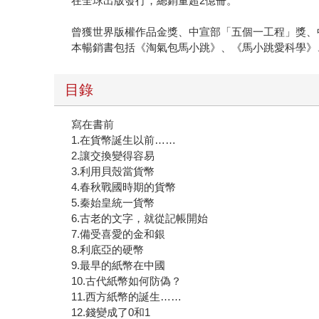
在全球出版發行，總銷量超2億冊。
曾獲世界版權作品金獎、中宣部「五個一工程」獎、
本暢銷書包括《淘氣包馬小跳》、《馬小跳愛科學》
目錄
寫在書前
1.在貨幣誕生以前……
2.讓交換變得容易
3.利用貝殼當貨幣
4.春秋戰國時期的貨幣
5.秦始皇統一貨幣
6.古老的文字，就從記帳開始
7.備受喜愛的金和銀
8.利底亞的硬幣
9.最早的紙幣在中國
10.古代紙幣如何防偽？
11.西方紙幣的誕生……
12.錢變成了0和1