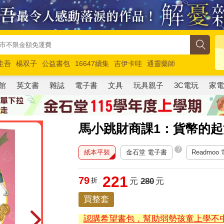
圭吾
楊双子
公益書包
16647續集
吉伊卡哇
通靈藥師
路邊攤新作
馬斯克
玩具總動員5
超慢跑
館
英文書
雜誌
電子書
文具
玩具親子
3C電玩
家
馬小跳財商課1：貨幣的起
?
紙本平裝
金石堂 電子書
Readmoo
221
79
折
元
280
元
買整套
認購希望書包，幫助弱勢孩童上學不