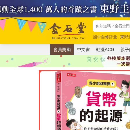
國中自修評量
東野
唯紅花綻放
奧德賽
會員獎勵
中文書
動漫ACG
親子