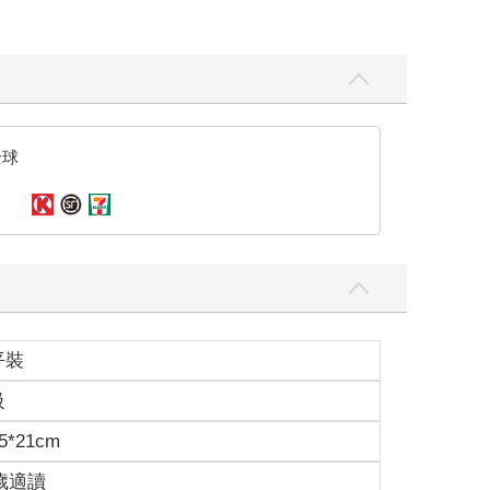
全球
平裝
級
5*21cm
0歲適讀