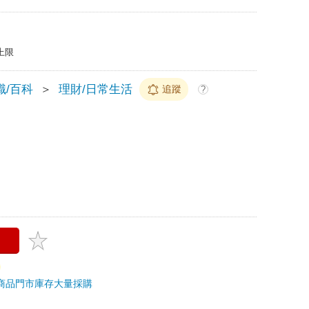
上限
識/百科
＞
理財/日常生活
追蹤
?
商品
門市庫存
大量採購