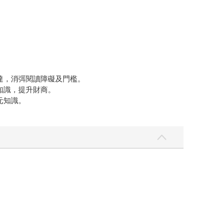
達，消弭閱讀障礙及門檻。
知識，提升財商。
元知識。