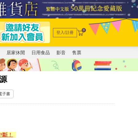
0
登入/註冊
電
居家休閒
日用食品
影音
售票
源
 電子書
中斷！