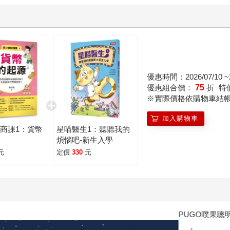
優惠時間：2026/07/10 ~2
優惠組合價：
75
折
特
※實際價格依購物車結
加入購物車
商課1：貨幣
星喵醫生1：聽聽我的
煩惱吧-新生入學
元
定價
330
元
PUGO噗果聰明書包開學季預購