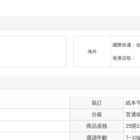
國際快遞：
海外
港澳店取：
裝訂
紙本
分級
普通
商品規格
25開1
適讀年齡
7~1