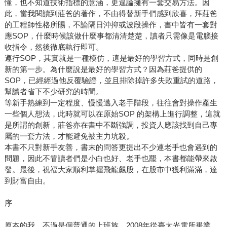
懂，也不知道技術指標的意涵，更遑論擁有一套交易方法。因
此，當我閱讀到莊爸的著作，不由得替新手們感到欣喜，拜莊爸
的工程師性格所賜，不論隔日沖抑或波段操作，書中皆有一套對
應SOP，什麼時候該做什麼事都清清楚楚，讀者只需像是電腦接
收指令，然後徹底執行即可。
遵行SOP，其實就是一種模仿，這是最好的學習方式，同時是創
新的第一步。為什麼說是最好的學習方式？因為莊爸提供的
SOP，已經經過他反覆驗證，並且排除掉許多失敗重試的道路，
幫讀者省下不少研究的時間。
等新手熟練到一定程度、慢慢邁入老手階段，往往會對操作產生
一些個人想法，此時就可以在原始SOP 的架構上進行調整，這就
是所謂的創新，莊爸亦在書中不斷強調，投資人應該找到自己專
屬的一套方法，才能避免被主力坑殺。
本書不只對新手友善，書末的問答更提出不少連老手也會遇到的
問題，因此不管讀者們是小白也好、老手也罷，本書都能帶來啟
發。最後，祝福大家順利掌握飛龍飆股，在股市中獲利滿滿，達
到財富自由。
序
原本的我，不過是個普通的上班族，2008年從臺大光電所畢業