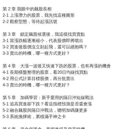
第 2 章 我眼中的飆股長相
2-1 上漲潛力的股票，我先找這種圖形
2-2 觀察型態，等待起漲訊號
第 3 章 鎖定飆股候選後，我這樣找買賣點
3-1 當漲跌幅逐漸縮小，代表股價即將噴出
3-2 買進後股價沒立刻起飛，還可以續抱嗎？
3-3 賣出的時機，哪一種方式更好？
第 4 章 大漲一波後又快速下跌的股票，也有再漲的機會
4-1 長期橫盤整理的股票，看20日均線找買點
4-2 用公式計算目標股價，再分批賣出
4-3 賣出的時機，哪一種方式更好？
第 5 章 加碼學習：新手愛用的隔日沖短線戰法
5-1 追高買進卻下跌？看這指標預測是否還會漲
5-2 融合飆股與隔日沖戰法，聰明加碼賺更多
5-3 系統換牌術，累積滿手神之卡