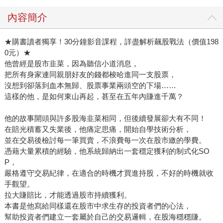
內容簡介
★購書讀者獨享！30分鐘影音課程，詳盡解析飆股戰法（價值198
0元）★
他曾經是股市韭菜，因為聽信小道消息，
把所有身家連同親朋好友的錢都梭哈進同一支股票，
沒想到卻落到血本無歸、股票事業兩頭空的下場……
這樣的他，是如何東山再起，甚至在五年內賺進千萬？
他的故事開頭與許多股海韭菜相同，但後續發展卻大有不同！
在賠光積蓄又失業後，他痛定思痛，開始自學技術分析，
並在交易後檢討每一筆買賣，不浪費每一次在股市繳的學費。
憑藉大量累積的經驗，他系統歸納出一套穩定獲利的制式化SO
P，
嚴格遵守交易紀律，在適合的時機才買進持股，不好的時機就收
手觀望。
拉大賺賠比，才能透過股市持續獲利。
本書是他寫給同樣還在股市中求生存的投資者們的心法，
幫助投資者們建立一套屬於自己的交易邏輯，在股海穩穩賺。