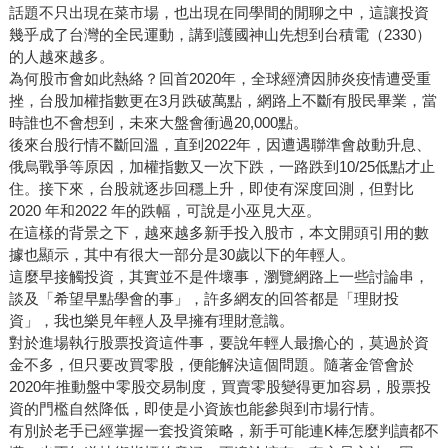
話題不只出現在菜市場，也出現在同學間的閒聊之中，這讓投資
幾乎成了台灣的全民運動，講到護國神山先想到台積電（2330）
的人越來越多。
為何股市會如此熱絡？回首2020年，全球經濟因肺炎疫情遭受重
挫，台股加權指數更在3月跌破萬點，網路上不斷有股民畢業，當
時誰也不會想到，未來大盤會衝過20,000點。
後來台股行情不斷回溫，直到2022年，因遭遇聯準會啟動升息、
俄烏戰爭等原因，加權指數又一次下跌，一路跌到10/25低點才止
住。接下來，台股就逐步回穩上升，即使有深度回測，但對比
2020 年和2022 年的跌幅，可說是小巫見大巫。
在這樣的背景之下，越來越多新手投入股市，本文開頭引用的數
據也顯示，其中有很大一部分是30歲以下的年輕人。
這麼早接觸投資，其實並不是件壞事，瀏覽網路上一些討論串，
談及「希望早點學會的事」，許多網友的回答都是「理財投
資」，我也樂見年輕人及早擁有理財意識。
對於進場執行股票投資這件事，要說年輕人最擔心的，莫過於資
金不多，但只要改買零股，便能解決這個問題。隨著金管會於
2020年推動盤中零股交易制度，買賣零股變得更加容易，股票投
資的門檻自然降低，即使是小資族也能參與到市場行情。
有別於老手已經掌握一套投資策略，新手可能連K棒怎麼判讀都不