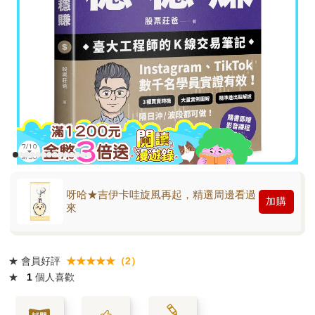
呀哈★吉伊卡哇旋風再起，精選周邊看過
加購
來
★
會員好評
★★★★★（2）
★
1
個人喜歡