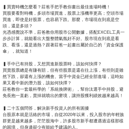
▍買賣時機怎麼看？莊爸手把手教你畫出最佳進場時機！
買股要看對時機，多頭市場買進，股票上漲機率更高；空頭市場
買進，即使是好股票，也容易下跌。那麼，市場現在到底是空
頭，還是多頭？
光憑感覺說不準，莊爸教你用股市公開數據，搭配EXCEL工具一
步步計算，就能看出大盤整體氣氛好不好。股市現在到底是看
跌、看漲，還是過熱？跟著莊爸一起畫出屬於自己的「資金保護
傘」，就知道！
▍手中已有持股，又想買進新股票時，該如何抉擇？
買賣股票總是有賺有賠，但有些股票是還在往上漲，有些則是雖
然下跌，卻還有上漲的機會。當手中資金已經全部進場，這時如
果又看中新的潛力股，該如何抉擇？
莊爸教你一套最科學的「系統換牌術」，幫你汰選手中持股，避
免長抱一直虧，賣掉就噴出的窘境，讓持股獲利績效越來越高！
▍二十五個問答，解決新手投資人的所有困擾
台股原本就是活絡的市場，自從2020年以來，投入股市的年輕族
群更是越來越多，茫茫股海中，許多股市新手都遭遇過這樣那樣
的困境，但身邊卻少有能給予建議的人。