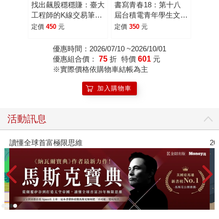
找出飆股穩穩賺：臺大
書寫青春18：第十八
工程師的K線交易筆
屆台積電青年學生文學
記，從線圖找出「飛龍
獎得獎作品合集
定價
450
元
定價
350
元
訊號」，看穿主力動
向，找出下一支大漲股
優惠時間：2026/07/10 ~2026/10/01
【隨書贈價值1980元
優惠組合價：
75
折
特價
601
元
教學影片】
※實際價格依購物車結帳為主
加入購物車
活動訊息
2026年8月金石堂強力推薦