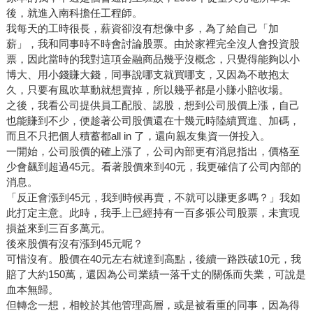
後，就進入南科擔任工程師。
我每天的工時很長，薪資卻沒有想像中多，為了給自己「加
薪」，我和同事時不時會討論股票。由於家裡完全沒人會投資股
票，因此當時的我對這項金融商品幾乎沒概念，只覺得能夠以小
博大、用小錢賺大錢，同事說哪支就買哪支，又因為不敢抱太
久，只要有風吹草動就想賣掉，所以幾乎都是小賺小賠收場。
之後，我看公司提供員工配股、認股，想到公司股價上漲，自己
也能賺到不少，便趁著公司股價還在十幾元時陸續買進、加碼，
而且不只把個人積蓄都all in 了，還向親友集資一併投入。
一開始，公司股價的確上漲了，公司內部更有消息指出，價格至
少會飆到超過45元。看著股價來到40元，我更確信了公司內部的
消息。
「反正會漲到45元，我到時候再賣，不就可以賺更多嗎？」我如
此打定主意。此時，我手上已經持有一百多張公司股票，未實現
損益來到三百多萬元。
後來股價有沒有漲到45元呢？
可惜沒有。股價在40元左右就達到高點，後續一路跌破10元，我
賠了大約150萬，還因為公司業績一落千丈的關係而失業，可說是
血本無歸。
但轉念一想，相較於其他管理高層，或是被看重的同事，因為得