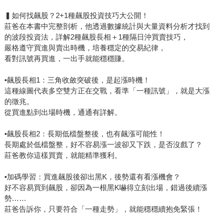
▍如何找飆股？2+1種飆股投資技巧大公開！
莊爸在本書中完整剖析，他透過數據統計與大量資料分析才找到
的波段投資法，詳解2種飆股長相＋1種隔日沖買賣技巧，
嚴格遵守買進與賣出時機，培養穩定的交易紀律，
看對訊號再買進，一出手就能穩穩賺。
•飆股長相1：三角收斂突破後，是起漲時機！
這種線圖代表多空雙方正在交戰，看準「一種訊號」，就是大漲
的徵兆。
從買進點到出場時機，通通有詳解。
•飆股長相2：長期低檔盤整後，也有飆漲可能性！
長期處於低檔盤整，好不容易漲一波卻又下跌，是否沒戲了？
莊爸教你這樣買賣，就能精準獲利。
•加碼學習：買進飆股後卻出黑K，後勢還有看漲機會？
好不容易買到飆股，卻因為一根黑K嚇得立刻出場，錯過後續漲
勢……
莊爸告訴你，只要符合「一種走勢」，就能穩穩續抱免緊張！