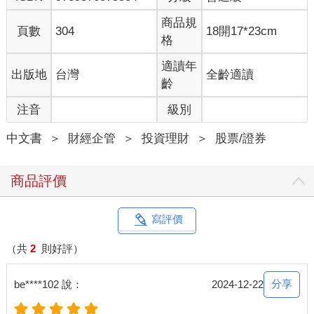
2-2 觀察型態，等待起漲訊號
不過在這一章，我們先不細講操作，將重點放在感受三角收斂的
商品規
頁數
304
18開17*23cm
走法，看看下列幾個例子。
格
（1）光聖 6442
2024/4/25 選出三角收斂型態（見圖表2-2），隨後在5/2 突破上
適讀年
出版地
台灣
全齡適讀
緣，接著盤整了幾週，但未達出場條件就抱著，盤整結束便一路
齡
上漲（見圖表2-3）。
注音
級別
（2）晶彩科 3535
2024/5/7 選出比較大的三角收斂型態（見圖表2-4），之後在5/15
中文書
＞
財經企管
＞
投資理財
＞
股票/證券
突破上緣走漲，經歷過一小段回測又繼續往上走（見圖表2-5）。
（3）佳必琪 6197
2024/5/15 選出三角收斂型態（見圖表2-6），5/22 便突破上緣，
商品評價
隔天開盤直接跳空來到上緣之上，雖然收黑但上緣有支撐，後續
慢慢墊高（見圖表2-7）。
（4）台表科 6278
寫評價
2024/5/29 選出三角收斂型態（見圖表2-8），後面又再收斂了一
段，角度越來越小，直至6/13 收盤突破上緣，等待一段時間的整
（共
2
則好評）
理，就出長紅噴出（見圖表2-9）。
分享
be****102 說：
2024-12-22
當然，三角收斂突破的例子不少，例如所羅門（2359）、雷科
（6207）、弘憶股（3312）、辛耘（3583）（見圖表2-14）。藉