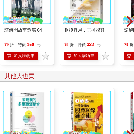
請解開故事謎底 04
刪掉容易，忘掉很難
請解
150
332
79
折
特價
元
79
折
特價
元
79
折
加入購物車
加入購物車
其他人也買