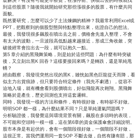
麼解決？有沒有可能更早察覺，在漲停前、快噴出去的時候就找
到這些股票？隨後我就開始研究那些漲很多的股票，有什麼共同
面貌。
既然要研究，怎麼可以少了土法煉鋼的精神？我最常利用Excel或
PPT，把觀察到的個股型態與特點整理出來，佐證自己的想法。
最後，我發現很多飆股在噴出去之前，價格會先進入整理，不會
有太大的波動，一旦波段高低點越來越接近，形成三角收斂，突
破後經常會拉出去一段，就可以抱久一點。
第5 章介紹的黑飛舞策略，則是始於這些問題：為什麼有時突破
後，又立刻出黑K 回吞？這樣要接回來嗎？是轉跌，還是單純甩
轎？
經由觀察，我發現突然出現的黑K，雖恍如黑色巨龍從天而降，看
似主力出貨痕跡，但只要符合特定條件（我先不劇透），從容不
迫地入場，就有機會看到股價噴出，好似飛龍再次翱翔。黑飛舞
策略於是產生，歷史回測也支持這套邏輯。
同時，我發現一樣的方法和條件，有時很好做，有時卻不好做。
明明SOP 都一樣，為什麼結果不同？只是單純運氣問題嗎？
分析驗證後，我發覺這與環境背景有關，飆股在多頭時的表現，
不可能和空頭時一模一樣，這在第6章的資金保護傘會詳細說明。
股市本身是有起伏的，會有一個階段很好做，一個階段不好做，
這很正常。當我們運用同一套SOP 不斷去做，自然有賺有賠，那