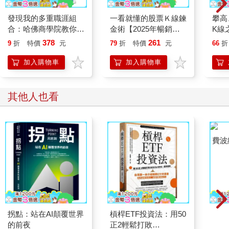
發現我的多重職涯組
一看就懂的股票Ｋ線鍊
攀高
合：哈佛商學院教你經
金術【2025年暢銷修
K線
營最佳職涯與多元身
訂】：股神宗哥教你K
不能
378
261
9
折
特價
元
79
折
特價
元
66
折
分，一生平衡工作、生
線看得通，賺錢就輕
資金
活和夢想
鬆！
早知
加入購物車
加入購物車
幅。
其他人也看
拐點：站在AI顛覆世界
槓桿ETF投資法：用50
費波
的前夜
正2輕鬆打敗