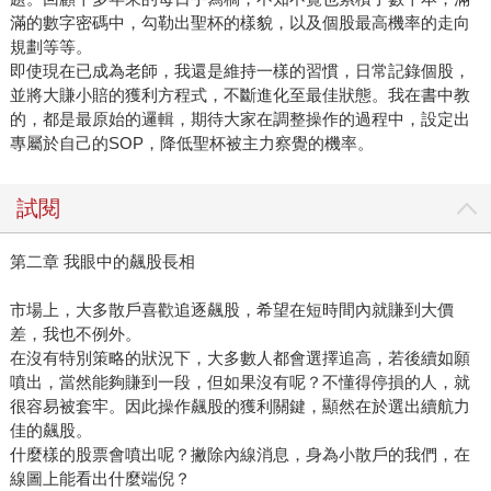
滿的數字密碼中，勾勒出聖杯的樣貌，以及個股最高機率的走向
規劃等等。
即使現在已成為老師，我還是維持一樣的習慣，日常記錄個股，
並將大賺小賠的獲利方程式，不斷進化至最佳狀態。我在書中教
的，都是最原始的邏輯，期待大家在調整操作的過程中，設定出
專屬於自己的SOP，降低聖杯被主力察覺的機率。
試閱
第二章 我眼中的飆股長相
市場上，大多散戶喜歡追逐飆股，希望在短時間內就賺到大價
差，我也不例外。
在沒有特別策略的狀況下，大多數人都會選擇追高，若後續如願
噴出，當然能夠賺到一段，但如果沒有呢？不懂得停損的人，就
很容易被套牢。因此操作飆股的獲利關鍵，顯然在於選出續航力
佳的飆股。
什麼樣的股票會噴出呢？撇除內線消息，身為小散戶的我們，在
線圖上能看出什麼端倪？