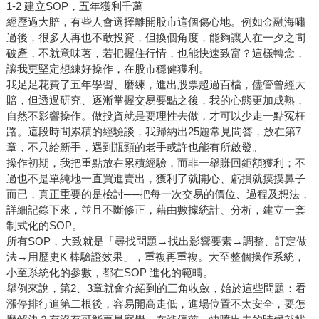
1-2 建立SOP，五年獲利千萬
經歷過大賠，有些人會選擇離開股市這個傷心地。例如金融海嘯
過後，很多人再也不敢投資，但換個角度，能夠讓人在一夕之間
破產，不就意味著，若把握住行情，也能快速致富？這樣轉念，
讓我更堅定想練好操作，在股市穩健獲利。
我足足花費了五年學習、磨練，進出股票超過百檔，儘管曾經大
賠，但透過研究、逐漸掌握交易要點之後，我的心態更加成熟，
自然不影響操作。做投資就是要理性去做，才可以少走一點冤枉
路。這段時間累積的經驗談，我歸納出25題常見問答，放在第7
章，不只給新手，遇到瓶頸的老手或許也能有所啟發。
操作初期，我把重點放在累積經驗，而非一舉賺回鉅額獲利；不
過也不是單純地一直買進賣出，獲利了就開心、虧損就摸摸鼻子
而已，真正重要的是檢討──把每一次交易的價位、過程及想法，
詳細記錄下來，並且不斷修正，藉由數據統計、分析，建立一套
制式化的SOP。
所有SOP，大致就是「尋找問題→找出影響要素→調整、訂定做
法→用歷史K 棒驗證效果」，重複再重複。大至整個操作系統，
小至系統化的參數，都在SOP 進化的範疇。
舉例來說，第2、3章就會介紹到的三角收斂，始於這些問題：看
漲停排行追第二根後，容易開高走低，進場位置不太安全，要怎