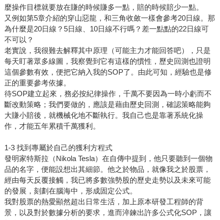
麼操作目標就要放在賺的時候賺多一點，賠的時候賠少一點。
又例如第5章介紹的穿山惡龍，和三角收斂一樣會參考20日線。那
為什麼是20日線？5日線、10日線不行嗎？差一點點的22日線可
不可以？
老實說，我很難去解釋其中原理（可能主力才能回答吧），只是
每天盯著眾多線圖，我察覺到它有這樣的慣性，歷史回測也證明
這個參數有效，便把它納入我的SOP了。由此可知，經驗也是修
正的重要參考依據。
待SOP建立起來，務必按紀律操作，千萬不要因為一時小虧而不
斷改動策略；我們要做的，應該是藉由歷史回測，確認策略能夠
大賺小賠後，就機械化地不斷執行。我自己也是靠著系統化操
作，才能五年累積千萬獲利。
1-3 找到專屬於自己的獲利方程式
發明家特斯拉（Nikola Tesla）在自傳中提到，他只要聽到一個物
品的名字，便能設想出其細節。他之於物品，就像我之於股票，
經由每天反覆接觸，我已將多數強勢股的歷史走勢以及未來可能
的發展，刻劃在腦海中，形成固定公式。
我對股票的熱愛顯然超出日常生活，加上原本研發工程師的背
景，以及對於數據分析的要求，進而淬鍊出許多公式化SOP，讓