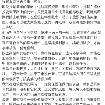
投資股票不再是紙上談兵。
即使只是簡單的策略，也能讓投資新手學會並獲利，是我在這條
投資教學路上的使命，只要見證學生成長就備感欣慰。我媽媽看
到我踏上教學路，也慢慢扭轉舊觀念，明白了股票的確能夠賺
錢，甚至可以教大家賺錢，進而不再牴觸，或是將股票和賭博畫
上等號。
而面對股票的不同走勢，SOP不會只有一種。我在本書介紹的幾
種進出方法，皆有一定勝率，但投資人不見得每一種都要用到，
選擇適合自己的操作邏輯，盡量讓獲利擴大、讓虧損減少，才能
事半功倍、穩健獲利。
除去高勝率的操作模式，懂得資金控管、適時停損停利，才能在
股市立於不敗之地。要是過於貪心，反倒可能像最初的我一樣，
明明本來是賺的，卻眼睜睜看著獲利減少、以虧損作收。
無論是什麼投資，人性往往在「貪婪」的時候，忘記了曾經的教
訓。「資金控管」說穿了也沒什麼，可是它能讓人們在不該貪婪
的時候收手，該貪婪的時候加碼。
我們在追求獲利的同時，一定要保護住我們的資金，就算是再簡
單的邏輯，沒有把它化成一道具體的訊號，每天每天不斷地提醒
我們，有一天我們仍會再次被貪婪所吞沒。
最後，學習就是一條反覆練習的路，改進更是這條路上的重要課
題。回顧十多年來的每日手寫稿，不知不覺也累積了數十本，滿