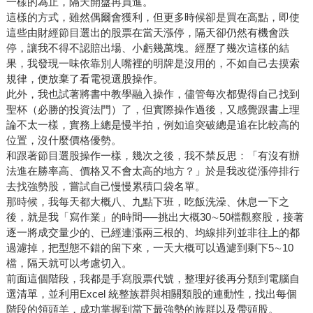
一樣的為止，隔天開盤再買進。
這樣的方式，雖然偶爾會獲利，但更多時候卻是買在高點，即使
這些由財經節目選出的股票在當天漲停，隔天卻仍然有機會跌
停，讓我不得不認賠出場、小虧幾萬塊。經歷了幾次這樣的結
果，我發現一味依靠別人嘴裡的明牌是沒用的，不如自己去摸索
規律，便放棄了看電視選股操作。
此外，我也試著將書中教學融入操作，儘管每次都覺得自己找到
聖杯（必勝的投資法門）了，但實際操作過後，又感覺跟書上理
論不太一樣，實務上總是慢半拍，例如追突破總是追在比較高的
位置，沒什麼價格優勢。
和跟著節目選股操作一樣，幾次之後，我不禁反思：「有沒有辦
法進在勝率高、價格又不會太高的地方？」於是我改從漲停排行
去找強勢股，嘗試自己慢慢累積口袋名單。
那時候，我每天都大概八、九點下班，吃飯洗澡、休息一下之
後，就是我「寫作業」的時間──挑出大概30∼50檔觀察股，接著
逐一將成交量少的、已經連漲兩三根的、均線排列並非往上的都
過濾掉，把型態不錯的留下來，一天大概可以過濾到剩下5∼10
檔，隔天就可以考慮切入。
前面這個階段，我都是手寫股票代號，整理好後再分類到電腦自
選清單，並利用Excel 統整族群與相關類股的連動性，找出每個
階段的領頭羊，成功掌握到當下最強勢的族群以及帶頭股。