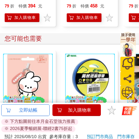
0050&0056，提早退休
394
458
79
折
特價
元
79
折
特價
元
79
折
加入購物車
加入購物車
您可能也需要
minini SuperCard名牌
北極熊美紋遮蔽膠帶
比得
立即結帳
加入購物車
造型悠遊卡-conini【受
24mm×30y藍
套-14
※ 下方點圖前往本月金石堂強力推薦
託代銷】
雙入
179
81
特價
元
88
折
特價
元
81
折
※ 2026夏季暢銷展-聯經2書75折起
預計 2026/08/10 出貨
參考庫存量：3
預訂門市商品
門市庫存
加入購物車
加入購物車