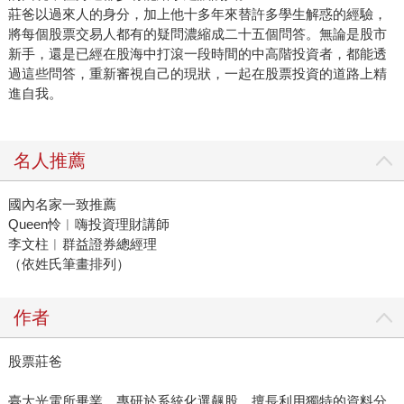
莊爸以過來人的身分，加上他十多年來替許多學生解惑的經驗，
將每個股票交易人都有的疑問濃縮成二十五個問答。無論是股市
新手，還是已經在股海中打滾一段時間的中高階投資者，都能透
過這些問答，重新審視自己的現狀，一起在股票投資的道路上精
進自我。
名人推薦
國內名家一致推薦
Queen怜︱嗨投資理財講師
李文柱︱群益證券總經理
（依姓氏筆畫排列）
作者
股票莊爸
臺大光電所畢業，專研於系統化選飆股，擅長利用獨特的資料分