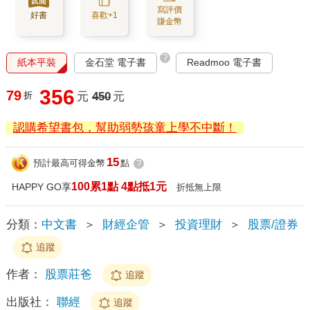
寫評價
好書
喜歡+1
賺金幣
?
紙本平裝
金石堂 電子書
Readmoo 電子書
356
79
折
元
450
元
認購希望書包，幫助弱勢孩童上學不中斷！
15
預計最高可得金幣
點
?
100累1點 4點抵1元
HAPPY GO享
折抵無上限
分類：
中文書
＞
財經企管
＞
投資理財
＞
股票/證券
追蹤
作者：
股票莊爸
追蹤
出版社：
聯經
追蹤