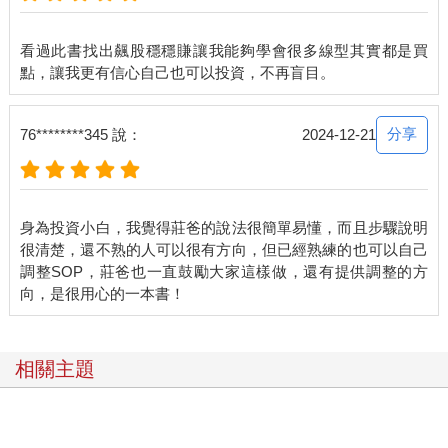
由本章幾張線圖，大家應該能夠大致理解我眼中的飆股長相，而
下一章就會進入三角收斂的操作面，說明到底該如何判斷進出。
看過此書找出飆股穩穩賺讓我能夠學會很多線型其實都是買
分享
76********345 說：
2024-12-21
身為投資小白，我覺得莊爸的說法很簡單易懂，而且步驟說明
很清楚，還不熟的人可以很有方向，但已經熟練的也可以自己
調整SOP，莊爸也一直鼓勵大家這樣做，還有提供調整的方
相關主題