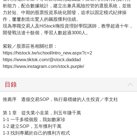
析能力，配合數據統計，建立出兼具風險控管的選股系統，並致
力於短、中期的股票投資系統化開發，追求以固定模式紀律操
作，屢屢創造出驚人的飆股獲利佳績。
現為專職交易人及HiStock嗨投資理財學院講師，教學超過十年，
開發戰法達十餘個，學習人數超過3000人。
紫殺／股票莊爸相關社群：
https://histock.tw/school/intro_new.aspx?c=2
https://www.tiktok.com/@stock.daddad
https://www.instagram.com/stock.purple/
目錄
推薦序 遵循交易SOP，執行最穩健的人生投資／李文柱
第 1 章 從失業小韭菜，到五年賺千萬
1-1 一千多檔個股，我如數家珍
1-2 建立SOP，五年獲利千萬
1-3 找到專屬於自己的獲利方程式