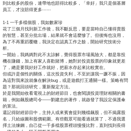
到比較多的股份，連帶地也賠得比較多，「幸好」我只是個基層
員工，才沒賠得更多⋯⋯
1-1 一千多檔個股，我如數家珍
花了三個月找到新工作後，我不斷反思，要是當時自己懂得賣股
的智慧，甚至分批出場，結果就不會這麼慘了。但後悔也沒用，
為了不再重蹈覆轍，我決定在認真工作之餘，開始研究技術分
析。
一開始，我媽媽對此不太諒解，覺得股票市場風險大，都是靠投
機在賺錢，加上有家人喜歡賭博，她對於投資股票的印象就更差
了，總是要我好好工作就好，把薪水存起來比較實在。
但或許是個性的關係，這次投資失利，不至於讓我一蹶不振，因
為這對我來說就像在解決bug，或是遊戲打王通關一樣。策略有問
題？那就回頭研究，重新擬定方法。
於是我開始收看電視上的財經節目，也會閱讀投資理財相關的書
籍，例如飆股總司令——劉建忠的著作，就啟發了我設定保護傘
的算法。
還記得財經節目中，主持人或來賓會提到幾檔飆股，但不揭露股
名，只給線圖和股價範圍。有些觀眾可能看過就算了，不過我選
擇土法煉鋼，自己從一千多檔股票裡頭慢慢比對，直到找到長得