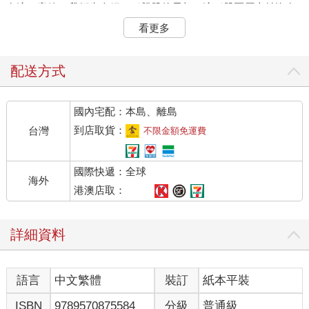
在這一章節，我們先介紹一種飆股的長相，這種股票原本並沒有
明顯漲勢，但在滿足特定條件以後，卻有機會大幅上漲，若能掌
看更多
握到起漲點並及時買進，就能賺到一筆可觀的價差。
2-1 上漲潛力的股票，我先找這種圖形
配送方式
我個人最喜歡、也是「股票莊爸」開始被注意到的契機，就是
「三角收斂」型態。
國內宅配：本島、離島
何謂三角收斂？三角在哪裡？又要怎麼收斂？首先要觀察K 棒的
趨勢。K棒走勢是會有轉折的，有時上漲了再轉下去，下跌了再轉
到店取貨：
台灣
不限金額免運費
上來，就像一座山會有山頂和山谷，連綿青山會有好幾個山頂和
山谷一樣。
國際快遞：全球
當我們把K棒走勢的高點與高點相連，低點與低點相連，會形成兩
海外
條趨勢線。隨著高點不再上推，或是低點沒有往下續推，兩條趨
港澳店取：
勢線會逐漸靠近、收斂、交會，如同三角形的角。
三角收斂有對稱、上升和下降三角（見圖表2-1），我主要觀察對
詳細資料
稱三角。三角收斂會出現在盤整區間，為中繼型態，代表多空雙
方尚未分出勝負，市場正在累積能量，直到一方勝出，就會突破
收斂的價格區間。如果多方比較強，走勢就會突破上緣趨勢線，
語言
中文繁體
裝訂
紙本平裝
我們只要趁這個時機順勢進場就好。
ISBN
9789570875584
分級
普通級