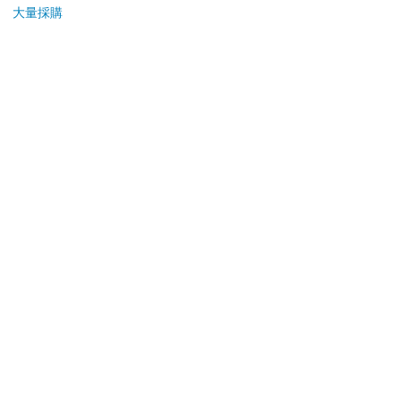
大量採購
您可能會喜歡
【日本 Sanrio 三麗
蝦米與毛孩_平面防護
「Kin
鷗】 造型長尾夾3入組
口罩（2入）
Tour
(8款可選) 凱蒂貓 Hello
Tha
399
35
69
折
特價
元
特價
元
特價
Kitty 庫洛米 布丁狗 酷
－r
企鵝
加入購物車
加入購物車
訂購/退換貨須知