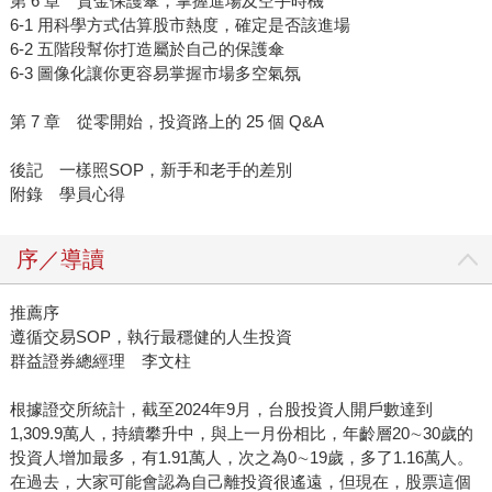
第 6 章 資金保護傘，掌握進場及空手時機
6-1 用科學方式估算股市熱度，確定是否該進場
6-2 五階段幫你打造屬於自己的保護傘
6-3 圖像化讓你更容易掌握市場多空氣氛
第 7 章 從零開始，投資路上的 25 個 Q&A
後記 一樣照SOP，新手和老手的差別
附錄 學員心得
序／導讀
推薦序
遵循交易SOP，執行最穩健的人生投資
群益證券總經理 李文柱
根據證交所統計，截至2024年9月，台股投資人開戶數達到
1,309.9萬人，持續攀升中，與上一月份相比，年齡層20∼30歲的
投資人增加最多，有1.91萬人，次之為0∼19歲，多了1.16萬人。
在過去，大家可能會認為自己離投資很遙遠，但現在，股票這個