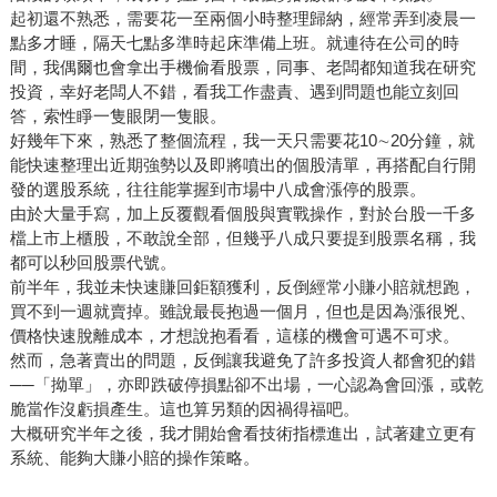
起初還不熟悉，需要花一至兩個小時整理歸納，經常弄到凌晨一
點多才睡，隔天七點多準時起床準備上班。就連待在公司的時
間，我偶爾也會拿出手機偷看股票，同事、老闆都知道我在研究
投資，幸好老闆人不錯，看我工作盡責、遇到問題也能立刻回
答，索性睜一隻眼閉一隻眼。
好幾年下來，熟悉了整個流程，我一天只需要花10∼20分鐘，就
能快速整理出近期強勢以及即將噴出的個股清單，再搭配自行開
發的選股系統，往往能掌握到市場中八成會漲停的股票。
由於大量手寫，加上反覆觀看個股與實戰操作，對於台股一千多
檔上市上櫃股，不敢說全部，但幾乎八成只要提到股票名稱，我
都可以秒回股票代號。
前半年，我並未快速賺回鉅額獲利，反倒經常小賺小賠就想跑，
買不到一週就賣掉。雖說最長抱過一個月，但也是因為漲很兇、
價格快速脫離成本，才想說抱看看，這樣的機會可遇不可求。
然而，急著賣出的問題，反倒讓我避免了許多投資人都會犯的錯
──「拗單」，亦即跌破停損點卻不出場，一心認為會回漲，或乾
脆當作沒虧損產生。這也算另類的因禍得福吧。
大概研究半年之後，我才開始會看技術指標進出，試著建立更有
系統、能夠大賺小賠的操作策略。