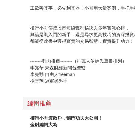
工欲善其事，必先利其器！小哥用大量案例，手把手
權證小哥傳授股市短線獲利秘訣與多年實戰心得，
無論是剛入門的新手，還是尋求更高技巧的資深投資
都能從此書中獲得寶貴的交易智慧，實質提升功力！
--------強力推薦--------（推薦人依姓氏筆畫排列）
李兆華 東森財經新聞台總監
李堯勳 自由人freeman
楊雲翔 冠軍操盤手
編輯推薦
權證小哥渡散戶，獨門功夫大公開！
金尉編輯大為