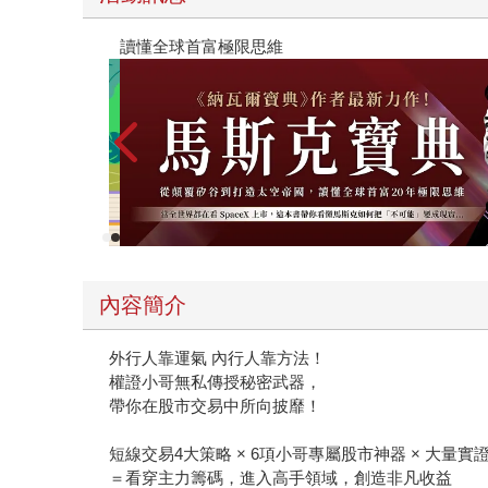
【父親節禮物展】5折起，滿888送88點金幣
內容簡介
外行人靠運氣 內行人靠方法！
權證小哥無私傳授秘密武器，
帶你在股市交易中所向披靡！
短線交易4大策略 × 6項小哥專屬股市神器 × 大量實
＝看穿主力籌碼，進入高手領域，創造非凡收益