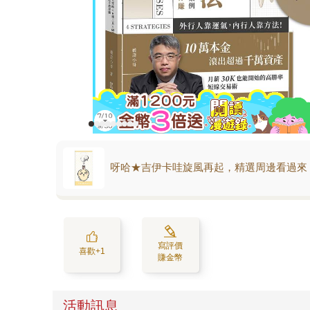
呀哈★吉伊卡哇旋風再起，精選周邊看過來
寫評價
喜歡+1
賺金幣
活動訊息