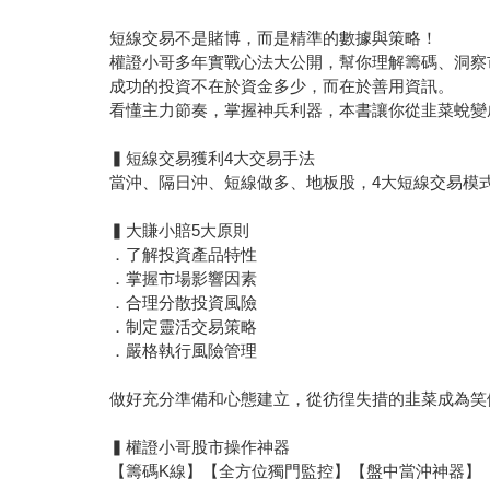
短線交易不是賭博，而是精準的數據與策略！
權證小哥多年實戰心法大公開，幫你理解籌碼、洞察
成功的投資不在於資金多少，而在於善用資訊。
看懂主力節奏，掌握神兵利器，本書讓你從韭菜蛻變
▍短線交易獲利4大交易手法
當沖、隔日沖、短線做多、地板股，4大短線交易模
▍大賺小賠5大原則
．了解投資產品特性
．掌握市場影響因素
．合理分散投資風險
．制定靈活交易策略
．嚴格執行風險管理
做好充分準備和心態建立，從彷徨失措的韭菜成為笑
▍權證小哥股市操作神器
【籌碼K線】【全方位獨門監控】【盤中當沖神器】