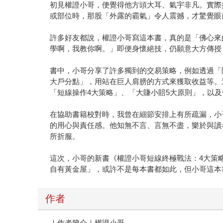
初見權證小哥，便覺得他方頭大耳、氣宇非凡。實際
或部位時，那股「外露的霸氣」令人震撼，才驚覺眼
許多好友都說，權證小哥寫這本書，真的是「佛心來
學啊，我教你啊。」即便身懷絕技，仍願意大方傳授
書中，小哥分享了許多獨到的交易策略，例如透過「
大戶分點」，用站在巨人肩膀的方式來獲取收益等。
「短線操作4大策略」、「大賺小賠5大原則」，以
在協助書籍校對時，我曾在細節安排上有所疏漏，小
的用心與責任感。他知無不言、言無不盡，樂於與讀
所折服。
這次，小哥的新書《權證小哥短線終極戰法：4大策
自有黃金屋」，或許不是每本書都如此，但小哥這本
作者
｜作者簡介｜權證小哥