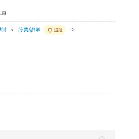
上限
理財
＞
股票/證券
追蹤
?