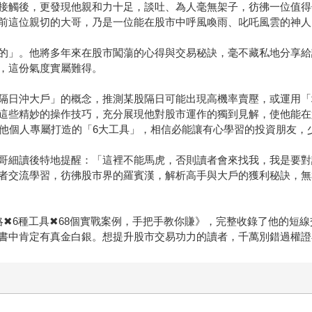
接觸後，更發現他親和力十足，談吐、為人毫無架子，彷彿一位值得
前這位親切的大哥，乃是一位能在股市中呼風喚雨、叱吒風雲的神人
的」。他將多年來在股市闖蕩的心得與交易秘訣，毫不藏私地分享給
，這份氣度實屬難得。
隔日沖大戶」的概念，推測某股隔日可能出現高機率賣壓，或運用「
這些精妙的操作技巧，充分展現他對股市運作的獨到見解，使他能在
及他個人專屬打造的「6大工具」，相信必能讓有心學習的投資朋友，
哥細讀後特地提醒：「這裡不能馬虎，否則讀者會來找我，我是要對
者交流學習，彷彿股市界的羅賓漢，解析高手與大戶的獲利秘訣，無
略✖6種工具✖68個實戰案例，手把手教你賺》，完整收錄了他的短
書中肯定有真金白銀。想提升股市交易功力的讀者，千萬別錯過權證