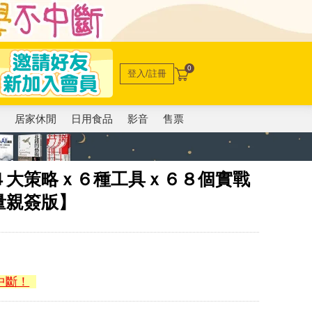
0
登入/註冊
電
居家休閒
日用食品
影音
售票
４大策略ｘ６種工具ｘ６８個實戰
量親簽版】
中斷！