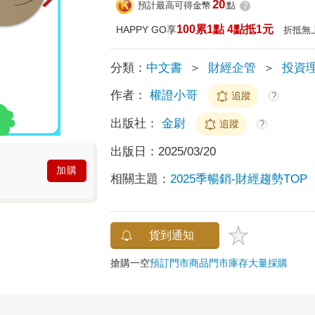
20
預計最高可得金幣
點
?
100累1點 4點抵1元
HAPPY GO享
折抵無
分類：
中文書
＞
財經企管
＞
投資
作者：
權證小哥
追蹤
?
出版社：
金尉
追蹤
?
出版日：
2025/03/20
加購
相關主題：
2025季暢銷-財經趨勢TOP
貨到通知
搶購一空
預訂門市商品
門市庫存
大量採購