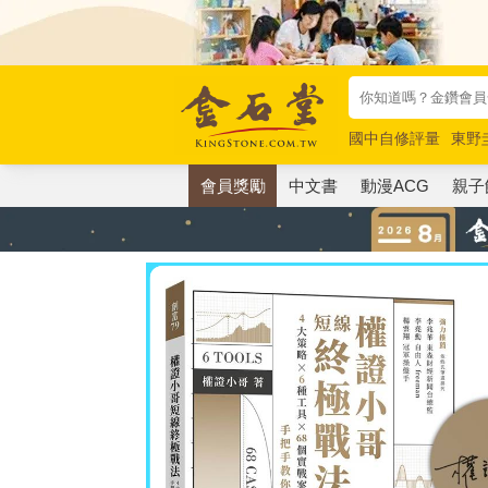
國中自修評量
東野
唯紅花綻放
奧德賽
會員獎勵
中文書
動漫ACG
親子