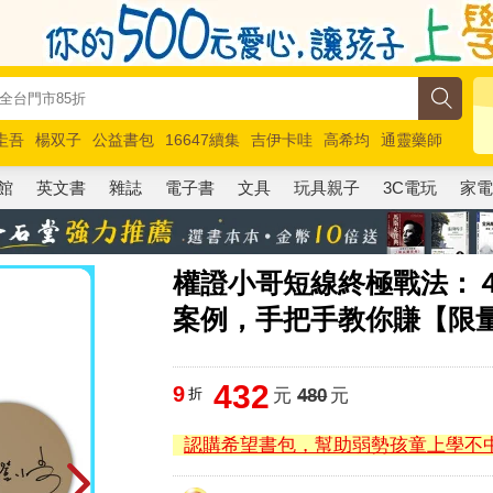
圭吾
楊双子
公益書包
16647續集
吉伊卡哇
高希均
通靈藥師
路邊攤新作
馬斯克
玩具總動員5
超慢跑
館
英文書
雜誌
電子書
文具
玩具親子
3C電玩
家
權證小哥短線終極戰法：
案例，手把手教你賺【限
432
9
折
元
480
元
認購希望書包，幫助弱勢孩童上學不