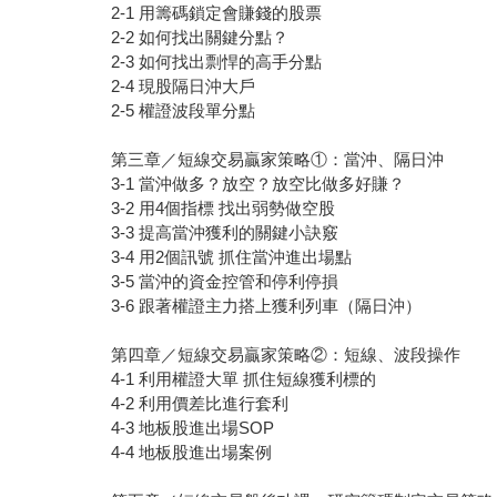
2-1 用籌碼鎖定會賺錢的股票
2-2 如何找出關鍵分點？
2-3 如何找出剽悍的高手分點
2-4 現股隔日沖大戶
2-5 權證波段單分點
第三章／短線交易贏家策略①：當沖、隔日沖
3-1 當沖做多？放空？放空比做多好賺？
3-2 用4個指標 找出弱勢做空股
3-3 提高當沖獲利的關鍵小訣竅
3-4 用2個訊號 抓住當沖進出場點
3-5 當沖的資金控管和停利停損
3-6 跟著權證主力搭上獲利列車（隔日沖）
第四章／短線交易贏家策略②：短線、波段操作
4-1 利用權證大單 抓住短線獲利標的
4-2 利用價差比進行套利
4-3 地板股進出場SOP
4-4 地板股進出場案例