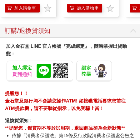
Surprise: The Super
Kit
Mario Galaxy Movie
企鵝
加入購物車
加入購物車
Storybook
訂購/退換貨須知
加入金石堂 LINE 官方帳號『完成綁定』，隨時掌握出貨動
態：
提醒您！！
金石堂及銀行均不會請您操作ATM! 如接獲電話要求您前往
ATM提款機，請不要聽從指示，以免受騙上當！
退換貨須知：
**提醒您，鑑賞期不等於試用期，退回商品須為全新狀態**
依據「消費者保護法」第19條及行政院消費者保護處公告之