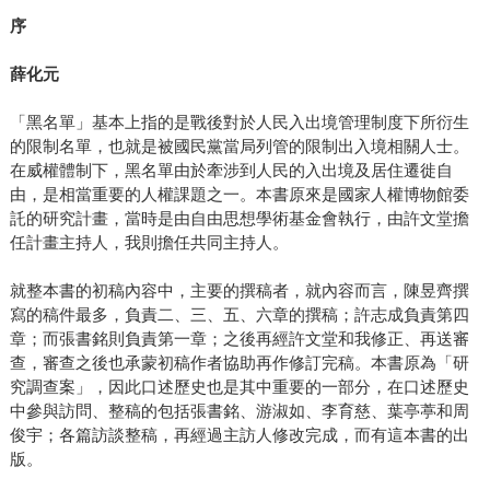
序
薛化元
「黑名單」基本上指的是戰後對於人民入出境管理制度下所衍生
的限制名單，也就是被國民黨當局列管的限制出入境相關人士。
在威權體制下，黑名單由於牽涉到人民的入出境及居住遷徙自
由，是相當重要的人權課題之一。本書原來是國家人權博物館委
託的研究計畫，當時是由自由思想學術基金會執行，由許文堂擔
任計畫主持人，我則擔任共同主持人。
就整本書的初稿內容中，主要的撰稿者，就內容而言，陳昱齊撰
寫的稿件最多，負責二、三、五、六章的撰稿；許志成負責第四
章；而張書銘則負責第一章；之後再經許文堂和我修正、再送審
查，審查之後也承蒙初稿作者協助再作修訂完稿。本書原為「研
究調查案」，因此口述歷史也是其中重要的一部分，在口述歷史
中參與訪問、整稿的包括張書銘、游淑如、李育慈、葉亭葶和周
俊宇；各篇訪談整稿，再經過主訪人修改完成，而有這本書的出
版。