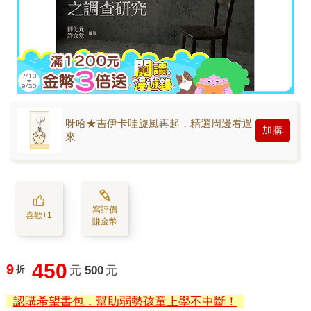
呀哈★吉伊卡哇旋風再起，精選周邊看過
加購
來
寫評價
喜歡+1
賺金幣
450
9
折
元
500
元
認購希望書包，幫助弱勢孩童上學不中斷！