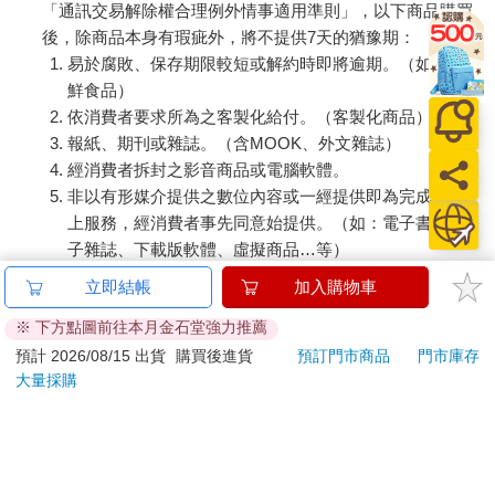
「通訊交易解除權合理例外情事適用準則」，以下商品購買
後，除商品本身有瑕疵外，將不提供7天的猶豫期：
易於腐敗、保存期限較短或解約時即將逾期。（如：生
鮮食品）
依消費者要求所為之客製化給付。（客製化商品）
報紙、期刊或雜誌。（含MOOK、外文雜誌）
經消費者拆封之影音商品或電腦軟體。
非以有形媒介提供之數位內容或一經提供即為完成之線
上服務，經消費者事先同意始提供。（如：電子書、電
子雜誌、下載版軟體、虛擬商品…等）
已拆封之個人衛生用品。（如：內衣褲、刮鬍刀、除毛
立即結帳
加入購物車
刀…等）
※ 下方點圖前往本月金石堂強力推薦
若非上列種類商品，均享有到貨7天的猶豫期（含例假
日）。
預計 2026/08/15 出貨
購買後進貨
預訂門市商品
門市庫存
大量採購
辦理退換貨時，商品（組合商品恕無法接受單獨退貨）必須
是您收到商品時的原始狀態（包含商品本體、配件、贈品、
保證書、所有附隨資料文件及原廠內外包裝…等），請勿直
接使用原廠包裝寄送，或於原廠包裝上黏貼紙張或書寫文
字。