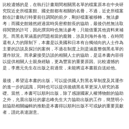
比較遺憾的是，在執行計畫期間相關黑名單的檔案原本在中央研
究院近史所檔案館、國史館都有相關的名冊，不過，近史所檔案
館在計畫執行時要前往調閱的前夕，剛好檔案被移轉，無法參
考；而國史館雖然經過當時吳密察館長的協助，最後仍然無法取
得閱覽的許可，因此撰寫時也無法參考，只能借重其他資料來補
充。而黑名單涵蓋的問題相當的龐雜，涉及到海外各地，在時間
還有人力的限制下，本書是以美國和日本有台獨傾向的人士作為
主要的訪談及探討的案例，不過在制度上則是涵蓋整個黑名單的
運作狀況。而承蒙接受訪談的相關人士的協助，是這本書內容得
以提供相關人士親身經驗，更為豐富的重要原因。比較遺憾的
是，李應元先生在出版之前過世，未能將這本書親自送給他。
最後，希望這本書的出版，可以提供國人對黑名單制度及其運作
的進一步的認識，同時也可以提供後續黑名單更深入研究的基
礎。當然，本書可以順利出版，除了感謝國家人權博物館的協助
之外，允晨出版社的廖志峰先生大力協助出版的工作，簡慧明小
姐協助相關編輯的推動是本書得以順利出版不可或缺的重要貢獻
者，謹此表達謝意。