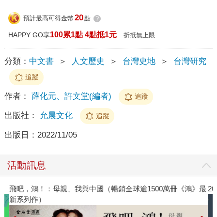
20
預計最高可得金幣
點
?
100累1點 4點抵1元
HAPPY GO享
折抵無上限
分類：
中文書
＞
人文歷史
＞
台灣史地
＞
台灣研究
追蹤
作者：
薛化元、許文堂(編者)
追蹤
出版社：
允晨文化
追蹤
出版日：
2022/11/05
活動訊息
飛吧，鴻！：母親、我與中國（暢銷全球逾1500萬冊《鴻》最
2
新系列作）