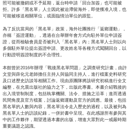
照可能被撤銷或不予延期，返台時申請「回台加簽」也可能被
拒。許多「黑名單」人士因此被迫滯留海外，即使獲准入境，也
可能被移送相關單位，或面臨情治單位的跟監。
為了反抗當局的「黑名單」政策，海外社團推行「返鄉運動」，
亦稱「簽證運動」，透過在台舉辦年會方式向駐外單位申請簽
證，從而檢驗會員是否被列入「黑名單」內；黑名單人士則以向
多個駐外單位提出簽證申請、更改姓名等各種方式闖關回台，以
行動證明簽證制度的不合理性。
本館曾於2016年辦理「戰後黑名單問題」之調查研究計畫，由許
文堂與薛化元老師擔任主持人與協同主持人，進行檔案史料研究
及口述歷史訪談等相關工作。現由原團隊將該研究初稿進行全文
編整，在允晨出版社的協力之下，出版此專書。本書介紹戰後的
出入境管制制度，包括執掌機關、法令、措施之沿革；進而透過
民間角度及官方檔案，討論返鄉運動及官方的因應。最後，包括
黑名單的人數與內容，黑名單法令走入歷史的過程，以及被列為
黑名單人士的訪談紀錄，一併於書中呈現。在此感謝所有參與其
中的工作夥伴，期望透過本書的出版，增進大眾對此一戒嚴時期
重要議題之認識。