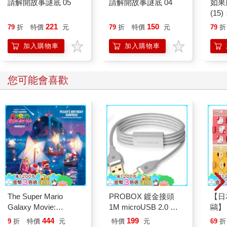
請解開故事謎底 05
請解開故事謎底 04
如果
(1
貓漫
221
150
79
折
特價
元
79
折
特價
元
79
折
加入購物車
加入購物車
您可能會喜歡
The Super Mario
PROBOX 鍍金接頭
【日本
Galaxy Movie:
1M microUSB 2.0 傳
鷗】
Peach`s Birthday
輸線－白
(8款
444
199
9
折
特價
元
特價
元
69
折