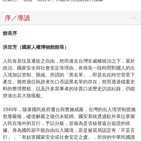
序／導讀
館長序
洪世芳（國家人權博物館館長）
人民有居住及遷徙之自由，然而過去台灣在威權統治之下，基於
政治、國家安全與社會安定等理由，有很長一段時間對國人的出
入境加以管制、限縮。所謂的「黑名單」，即是在此時空背景下
產生。雖然過往執政者矢口否認黑名單的存在，然而透過檔案史
料的整理爬梳，以及許多當事者的珍貴口述歷史訪談紀錄，仍能
拼湊出其大致樣貌。
1949年，隨著國民政府遷台與實施戒嚴，台灣的出入境管制措施
愈發嚴格，縱使解嚴之後仍未鬆綁。國安系統透過駐外單位掌握
人民在海外的言行，予以分級，並做為是否核發返台簽證的依
據。身為國民卻不能自由出入國境，若是被當局認定有「不妥言
行」，「有妨害國家安全或社會安定之虞」，所持的中華民國護