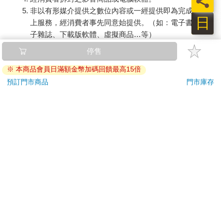
員
非以有形媒介提供之數位內容或一經提供即為完成之線
日
上服務，經消費者事先同意始提供。（如：電子書、電
子雜誌、下載版軟體、虛擬商品…等）
已拆封之個人衛生用品。（如：內衣褲、刮鬍刀、除毛
停售
刀…等）
※ 本商品會員日滿額金幣加碼回饋最高15倍
若非上列種類商品，均享有到貨7天的猶豫期（含例假
日）。
預訂門市商品
門市庫存
辦理退換貨時，商品（組合商品恕無法接受單獨退貨）必須
是您收到商品時的原始狀態（包含商品本體、配件、贈品、
保證書、所有附隨資料文件及原廠內外包裝…等），請勿直
接使用原廠包裝寄送，或於原廠包裝上黏貼紙張或書寫文
字。
退回商品若無法回復原狀，將請您負擔回復原狀所需費用，
嚴重時將影響您的退貨權益。