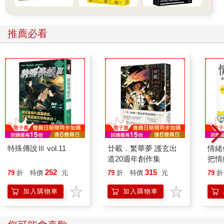
推薦必看
特殊傳說Ⅲ vol.11
廿載．繁華夢 護玄出
情緒
道20週年創作集
把情
誰都
252
315
79
折
特價
元
79
折
特價
元
79
折
加入購物車
加入購物車