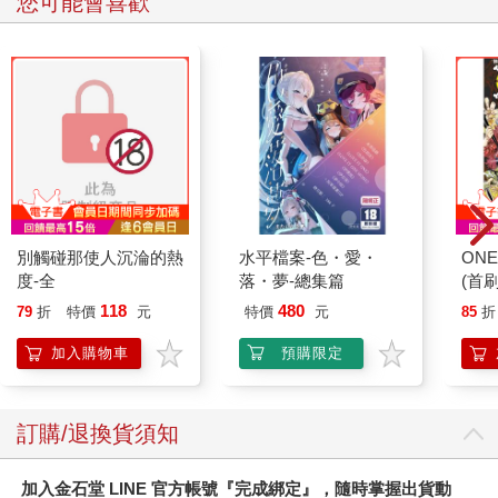
您可能會喜歡
別觸碰那使人沉淪的熱
水平檔案-色・愛・
ONE
度-全
落・夢-總集篇
(首刷
118
480
79
折
特價
元
特價
元
85
折
加入購物車
預購限定
訂購/退換貨須知
加入金石堂 LINE 官方帳號『完成綁定』，隨時掌握出貨動