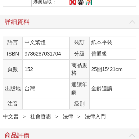
港澳店取：
詳細資料
語言
中文繁體
裝訂
紙本平裝
ISBN
9786267031704
分級
普通級
商品規
頁數
152
25開15*21cm
格
適讀年
出版地
台灣
全齡適讀
齡
注音
級別
中文書
＞
社會哲思
＞
法律
＞
法律入門
商品評價