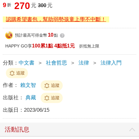
270
9
折
元
300
元
認購希望書包，幫助弱勢孩童上學不中斷！
10
預計最高可得金幣
點
?
100累1點 4點抵1元
HAPPY GO享
折抵無上限
分類：
中文書
＞
社會哲思
＞
法律
＞
法律入門
追蹤
作者：
賴文智
追蹤
出版社：
典藏
追蹤
出版日：
2023/06/15
活動訊息