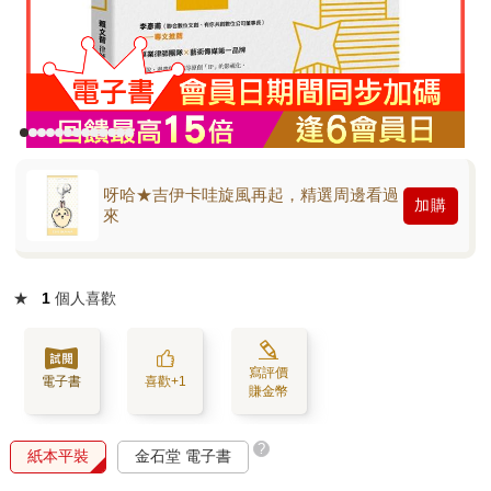
呀哈★吉伊卡哇旋風再起，精選周邊看過
加購
來
★
1
個人喜歡
寫評價
電子書
喜歡+1
賺金幣
?
紙本平裝
金石堂 電子書