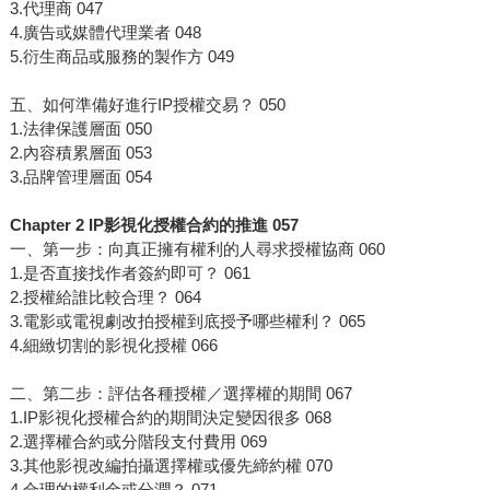
3.代理商 047
4.廣告或媒體代理業者 048
5.衍生商品或服務的製作方 049
五、如何準備好進行IP授權交易？ 050
1.法律保護層面 050
2.內容積累層面 053
3.品牌管理層面 054
Chapter 2 IP影視化授權合約的推進 057
一、第一步：向真正擁有權利的人尋求授權協商 060
1.是否直接找作者簽約即可？ 061
2.授權給誰比較合理？ 064
3.電影或電視劇改拍授權到底授予哪些權利？ 065
4.細緻切割的影視化授權 066
二、第二步：評估各種授權／選擇權的期間 067
1.IP影視化授權合約的期間決定變因很多 068
2.選擇權合約或分階段支付費用 069
3.其他影視改編拍攝選擇權或優先締約權 070
4.合理的權利金或分潤？ 071