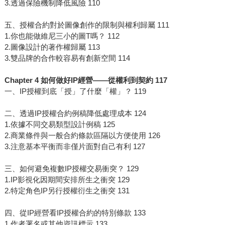
3.透過保險機制降低風險 110
五、授權合約對於圖像創作的限制與權利歸屬 111
1.你也能做維尼三小的圖T嗎？ 112
2.圖像設計的著作權歸屬 113
3.雙品牌的合作較容易有創新空間 114
Chapter 4 如何做好IP經營——從權利到契約 117
一、IP授權到底「授」了什麼「權」？ 119
二、透過IP授權合約例稿降低處理成本 124
1.依據不同交易類型設計例稿 125
2.商業條件與一般合約條款區隔以方便使用 126
3.注意基本平衡而非僅片面對自己有利 127
三、如何避免複數IP授權交易衝突？ 129
1.IP影視化因期間安排所生之衝突 129
2.特定角色IP另行授權衍生之衝突 131
四、從IP經營看IP授權合約的特別條款 133
1.作者署名或其他資訊標示 133