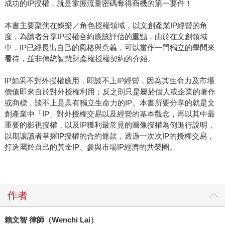
成功的IP授權，就是掌握流量密碼奪得商機的第一要件！
本書主要聚焦在娛樂／角色授權領域，以文創產業IP經營的角
度，為讀者分享IP授權合約應該評估的重點，由於在文創領域
中，IP已經長出自己的風格與意義，可以當作一門獨立的學問來
看待，並非傳統智慧財產權授權契約的介紹。
IP如果不對外授權應用，即談不上IP經營，因為其生命力及市場
價值即來自於對外授權利用；反之則只是屬於個人或企業的著作
或商標，談不上是具有獨立生命力的IP。本書所要分享的就是文
創產業中「IP」對外授權交易以及經營的基本觀念，再以其中最
重要的影視授權，以及IP獲利最常見的圖像授權為例進行說明，
以期讓讀者掌握IP授權的合約條款，透過一次次IP的授權交易，
打造屬於自己的黃金IP、參與市場IP經濟的共榮圈。
作者
賴文智
律師（
Wenchi Lai
）