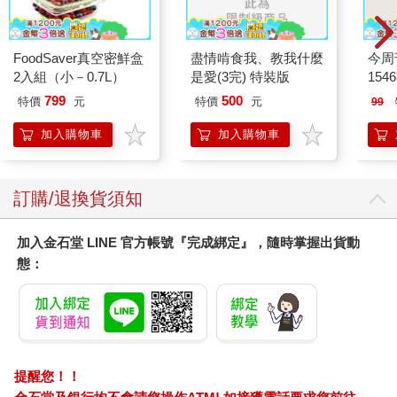
FoodSaver真空密鮮盒
盡情啃食我、教我什麼
今周
2入組（小－0.7L）
是愛(3完) 特裝版
154
799
500
特價
元
特價
元
99
加入購物車
加入購物車
訂購/退換貨須知
加入金石堂 LINE 官方帳號『完成綁定』，隨時掌握出貨動
態：
提醒您！！