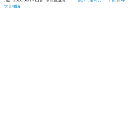
預計 2026/08/14 出貨
購買後進貨
預訂門市商品
門市庫存
大量採購
辦理退換貨時，商品（組合商品恕無法接受單獨退貨）必須
是您收到商品時的原始狀態（包含商品本體、配件、贈品、
保證書、所有附隨資料文件及原廠內外包裝…等），請勿直
接使用原廠包裝寄送，或於原廠包裝上黏貼紙張或書寫文
字。
退回商品若無法回復原狀，將請您負擔回復原狀所需費用，
嚴重時將影響您的退貨權益。