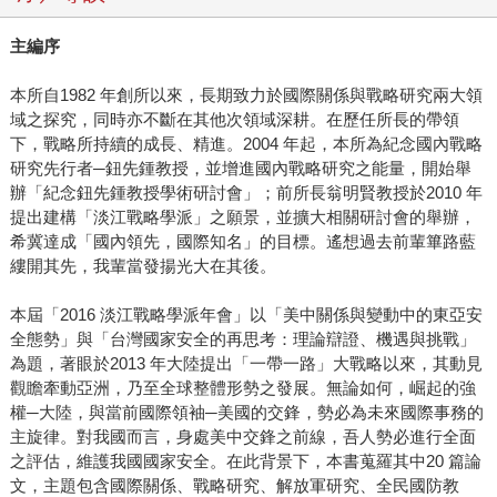
主編序
本所自1982 年創所以來，長期致力於國際關係與戰略研究兩大領
域之探究，同時亦不斷在其他次領域深耕。在歷任所長的帶領
下，戰略所持續的成長、精進。2004 年起，本所為紀念國內戰略
研究先行者─鈕先鍾教授，並增進國內戰略研究之能量，開始舉
辦「紀念鈕先鍾教授學術研討會」；前所長翁明賢教授於2010 年
提出建構「淡江戰略學派」之願景，並擴大相關研討會的舉辦，
希冀達成「國內領先，國際知名」的目標。遙想過去前輩篳路藍
縷開其先，我輩當發揚光大在其後。
本屆「2016 淡江戰略學派年會」以「美中關係與變動中的東亞安
全態勢」與「台灣國家安全的再思考：理論辯證、機遇與挑戰」
為題，著眼於2013 年大陸提出「一帶一路」大戰略以來，其動見
觀瞻牽動亞洲，乃至全球整體形勢之發展。無論如何，崛起的強
權─大陸，與當前國際領袖─美國的交鋒，勢必為未來國際事務的
主旋律。對我國而言，身處美中交鋒之前線，吾人勢必進行全面
之評估，維護我國國家安全。在此背景下，本書蒐羅其中20 篇論
文，主題包含國際關係、戰略研究、解放軍研究、全民國防教