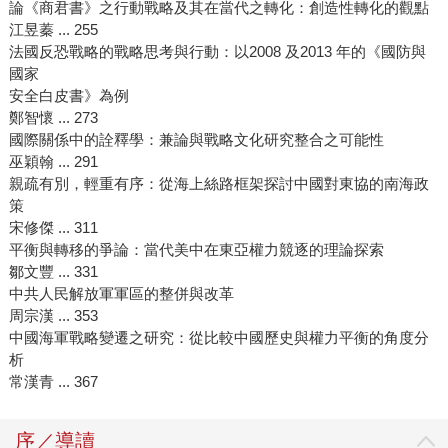
論《商君書》之行動戰略及其在當代之轉化：創造性轉化的觀點
江昱蓁 ... 255
法國反恐戰略的戰略思考與行動：以2008 及2013 年的《國防與
國家
安全白皮書》為例
鄭智懷 ... 273
國際關係中的詮釋學：兼論與戰略文化研究整合之可能性
巫穎翰 ... 291
親疏有別，輕重有序：從海上絲路框架探討中國對東協的南海政
策
宋修傑 ... 311
平衡與轉移的爭論：當代美中在東亞權力競逐的理論探索
鄒文豐 ... 331
中共人民解放軍軍區的整併與改革
周宗漢 ... 353
中國海軍戰略變遷之研究：從比較中國歷史與權力平衡的角度分
析
常漢青 ... 367
序／導讀