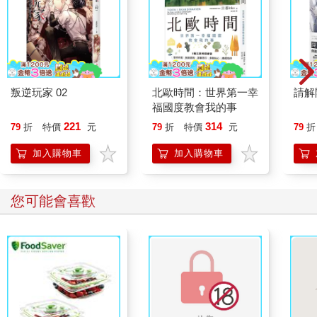
叛逆玩家 02
北歐時間：世界第一幸
請解
福國度教會我的事
221
314
79
折
特價
元
79
折
特價
元
79
折
加入購物車
加入購物車
您可能會喜歡