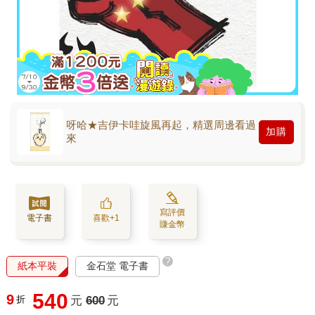
呀哈★吉伊卡哇旋風再起，精選周邊看過
加購
來
寫評價
電子書
喜歡+1
賺金幣
?
紙本平裝
金石堂 電子書
540
9
折
元
600
元