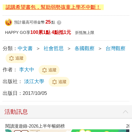
認購希望書包，幫助弱勢孩童上學不中斷！
25
預計最高可得金幣
點
?
100累1點 4點抵1元
HAPPY GO享
折抵無上限
分類：
中文書
＞
社會哲思
＞
各國觀察
＞
台灣觀察
追蹤
作者：
李大中
追蹤
出版社：
淡江大學
追蹤
出版日：
2017/10/05
活動訊息
閱讀漫遊錄-2026上半年暢銷榜
2