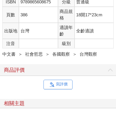
ISBN
9789865608675
分級
普通級
商品規
頁數
386
18開17*23cm
格
適讀年
出版地
台灣
全齡適讀
齡
注音
級別
中文書
＞
社會哲思
＞
各國觀察
＞
台灣觀察
商品評價
寫評價
相關主題