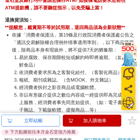
金石堂及銀行均不會請您操作ATM! 如接獲電話要求您前往
ATM提款機，請不要聽從指示，以免受騙上當！
退換貨須知：
**提醒您，鑑賞期不等於試用期，退回商品須為全新狀態**
依據「消費者保護法」第19條及行政院消費者保護處公告之
「通訊交易解除權合理例外情事適用準則」，以下商品購買
後，除商品本身有瑕疵外，將不提供7天的猶豫期：
易於腐敗、保存期限較短或解約時即將逾期。（如：生
鮮食品）
依消費者要求所為之客製化給付。（客製化商品）
報紙、期刊或雜誌。（含MOOK、外文雜誌）
經消費者拆封之影音商品或電腦軟體。
非以有形媒介提供之數位內容或一經提供即為完成之線
上服務，經消費者事先同意始提供。（如：電子書、電
子雜誌、下載版軟體、虛擬商品…等）
已拆封之個人衛生用品。（如：內衣褲、刮鬍刀、除毛
立即結帳
加入購物車
刀…等）
※ 下方點圖前往本月金石堂強力推薦
若非上列種類商品，均享有到貨7天的猶豫期（含例假
日）。