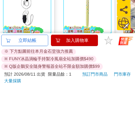
小呸角-多功能伸縮易
百樂果汁筆0.5 PURE
對常
立即結帳
加入購物車
拉扣(菜頭君-白)
聯名 檸檬(限量)
欲為 
※ 下方點圖前往本月金石堂強力推薦
79
38
88
折
特價
元
84
折
特價
元
特價
※ FUNY冰晶渦輪手持製冷風扇全站加購價$490
加入購物車
加入購物車
※ Q版企鵝安全隨身警報器全站不限金額加購價$99
預計 2026/08/11 出貨
限量品餘：1
預訂門市商品
門市庫存
大量採購
您可能會喜歡