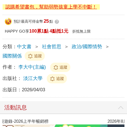
認購希望書包，幫助弱勢孩童上學不中斷！
25
預計最高可得金幣
點
?
100累1點 4點抵1元
HAPPY GO享
折抵無上限
分類：
中文書
＞
社會哲思
＞
政治/國際情勢
＞
國際關係
追蹤
作者：
李大中(主編)
追蹤
出版社：
淡江大學
追蹤
出版日：
2026/04/03
活動訊息
閱讀漫遊錄-2026上半年暢銷榜
2