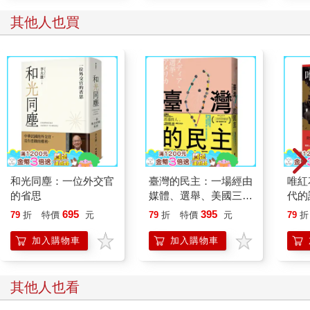
其他人也買
和光同塵：一位外交官
臺灣的民主：一場經由
唯紅
的省思
媒體、選舉、美國三方
代的
協力擠壓抬升的造山運
695
395
79
折
特價
元
79
折
特價
元
79
折
動
加入購物車
加入購物車
其他人也看