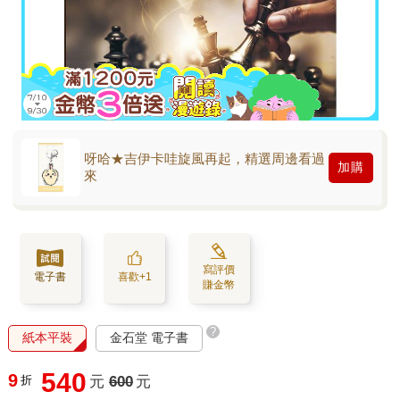
呀哈★吉伊卡哇旋風再起，精選周邊看過
加購
來
寫評價
電子書
喜歡+1
賺金幣
?
紙本平裝
金石堂 電子書
540
9
折
元
600
元