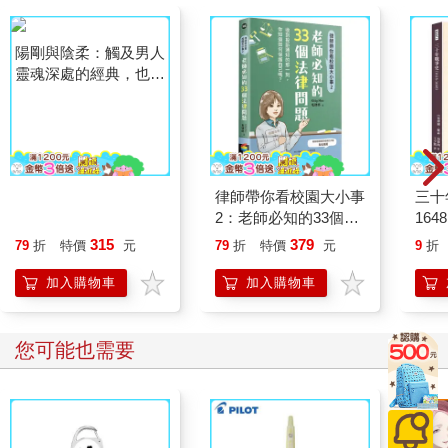
陽剛與陰柔：觸及男人
律師帶你看校園大小事
三十
靈魂深處的經典，也讓
2：老師必知的33個法
16
女人感到終於被理解！
律問題
人，
315
379
79
折
特價
元
79
折
特價
元
9
折
戰爭
加入購物車
加入購物車
您可能也需要