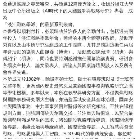
會通過嚴謹之專業審查，共甄選12篇優秀論文，收錄於淡江大學
出版中心所出版之《AI時代下的大國競爭與戰略研究》專著，成
為
「淡江戰略學派」的最新系列叢書。
本書得以順利付梓，必須歸功於許多人的辛勤付出，包括過去兩
年投入「淡江戰略學派年會」籌備的本所全體專任教師、所助理
秀真以及由本所研究生組成的工作團隊，尤其是感謝這擔任兩屆
年會活動的協調人曲姵蓉（博班）、活動總召陳宛澤（碩班）與
傅紹宇（碩班），同時也要特別感謝擔任開幕演講貴賓、研討會
各場次主持人、論文發表人、評論人與圓桌論壇與談人以及所有
會各界先進。
本所成立於1982年，除設有碩士班、碩士在職專班以及博士班等
完整學制，更為國內歷史最悠久且兼顧國際事務與戰略研究之高
等學術機構。多年以來，本所在教學與研究方面，不僅聚焦戰略
與國際事務研究兩大主軸，亦涵蓋區域安全與全球治理、國家安
全與國防事務、中共軍事與兩岸關係等次研究領域。至於在課程
規劃方面，則強調傳統與創新交揉，並注重與時俱進，以契合最
新趨勢與滿足學生的需求，諸如開設戰略理論專題、國際關係理
論專題、地緣政治與地緣經濟、國際安全專題、人工智慧與資安
戰略、戰略思維與人工智能、SDGs時代的非傳統安全、數位時