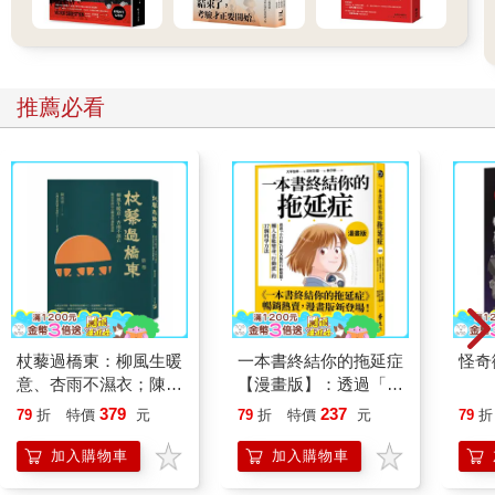
推薦必看
杖藜過橋東：柳風生暖
一本書終結你的拖延症
怪奇
意、杏雨不濕衣；陳亮
【漫畫版】：透過「小
恭談以心轉境的適齡漫
行動」打開大腦的行動
379
237
79
折
特價
元
79
折
特價
元
79
折
想
開關，懶人也能變身
「行動派」的37個科
加入購物車
加入購物車
學方法