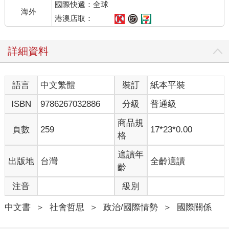
國際快遞：全球
海外
港澳店取：
詳細資料
語言
中文繁體
裝訂
紙本平裝
ISBN
9786267032886
分級
普通級
商品規
頁數
259
17*23*0.00
格
適讀年
出版地
台灣
全齡適讀
齡
注音
級別
中文書
＞
社會哲思
＞
政治/國際情勢
＞
國際關係