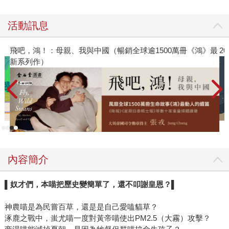
活動訊息
飛吧，鴻！：母親、我與中國（暢銷全球逾1500萬冊《鴻》最
2
新系列作）
內容簡介
▌
奴才們，本喵把歷史變簡單了，還不叩謝皇恩？
▌
神農喵是為民嘗百草，還是是自己愛嗑貓草？
涿鹿之戰中，蚩尤喵一度對黃帝喵使出PM2.5（大霧）攻擊？