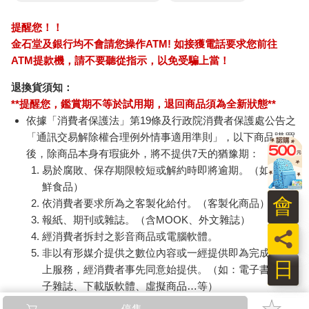
提醒您！！
金石堂及銀行均不會請您操作ATM! 如接獲電話要求您前往
ATM提款機，請不要聽從指示，以免受騙上當！
退換貨須知：
**提醒您，鑑賞期不等於試用期，退回商品須為全新狀態**
依據「消費者保護法」第19條及行政院消費者保護處公告之
「通訊交易解除權合理例外情事適用準則」，以下商品購買
後，除商品本身有瑕疵外，將不提供7天的猶豫期：
易於腐敗、保存期限較短或解約時即將逾期。（如：生
鮮食品）
會
依消費者要求所為之客製化給付。（客製化商品）
報紙、期刊或雜誌。（含MOOK、外文雜誌）
員
經消費者拆封之影音商品或電腦軟體。
非以有形媒介提供之數位內容或一經提供即為完成之線
日
上服務，經消費者事先同意始提供。（如：電子書、電
子雜誌、下載版軟體、虛擬商品…等）
已拆封之個人衛生用品。（如：內衣褲、刮鬍刀、除毛
停售