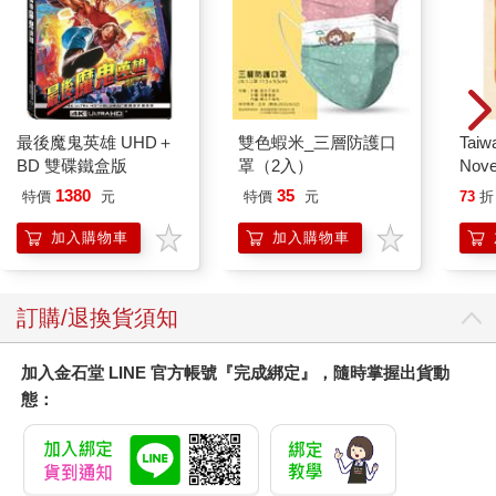
最後魔鬼英雄 UHD＋
雙色蝦米_三層防護口
Taiw
BD 雙碟鐵盒版
罩（2入）
Nove
editi
1380
35
特價
元
特價
元
73
折
加入購物車
加入購物車
訂購/退換貨須知
加入金石堂 LINE 官方帳號『完成綁定』，隨時掌握出貨動
態：