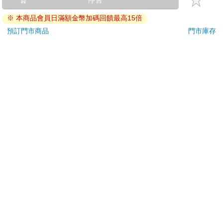
刀…等）
※ 本商品會員日滿額金幣加碼回饋最高15倍
若非上列種類商品，均享有到貨7天的猶豫期（含例假
日）。
預訂門市商品
門市庫存
辦理退換貨時，商品（組合商品恕無法接受單獨退貨）必須
是您收到商品時的原始狀態（包含商品本體、配件、贈品、
保證書、所有附隨資料文件及原廠內外包裝…等），請勿直
接使用原廠包裝寄送，或於原廠包裝上黏貼紙張或書寫文
字。
退回商品若無法回復原狀，將請您負擔回復原狀所需費用，
嚴重時將影響您的退貨權益。