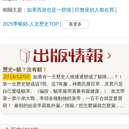
相關主題：
如果西遊也是一群喵
巨蟹座的人都在買
2025季暢銷-人文歷史TOP
看更多
歷史=貓？沒有錯！
2018/12/10
如果有一天歷史人物通通變成了貓咪......？！
第一次歷史變成這?萌、這?有趣，神農氏嘗百草，其實只是
自己愛嗑貓草。（編按：貓草服用過量有礙健康。） 蚩尤帶
著一群小弟大戰，率領各種動物的黃帝，一言不合就是要賣
萌！ 秦朝的始皇帝霸氣外漏／側漏／想怎麼漏就怎麼漏，卻
無法阻擋親媽天天上八卦周刊！（編按：傳說中嬴政的母親
趙姬花邊新聞相當多，甚至還私下養情夫。） 這?有劇情式
的歷史，絕不唬爛，每一個內容都會附上文獻來源，沒有亂