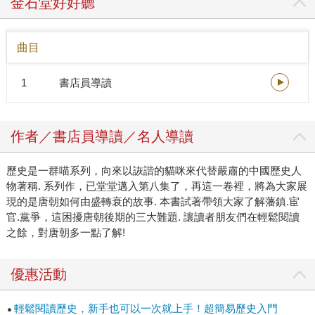
金石堂好好聽
編，全部都是正史！ 我的媽媽啊～《如果歷史是一群喵》就
是一本讓貓奴想跪拜大喊：「喵皇萬歲萬歲萬萬歲～」的歷
曲目
史書啊！ 對於腦洞可以開這?大（稱讚意味）的肥志，真的
讓小編想獻上崇拜的眼神，如果你是看到歷史課本就會一秒
1
書店員導讀
入睡的話，這一本會讓你清醒讀完！（師，可以換這個當課
本嗎？） 根據可靠的小道消息，肥志最新作品《肥志百科》
也預計2018年底在台上市。雖然不是一本以歷史為軌的劇情
作者／書店員導讀／名人導讀
式歷史漫畫，但是這本也相當值得閱讀！ 《肥志百科》將課
本上不教的百科知識，保持著幽默、內涵和極具正能量的特
歷史是一群喵系列，向來以詼諧的貓咪來代替嚴肅的中國歷史人
色，讓枯燥的歷史知識，擁有了詼諧的漫畫式表達。 如果你
物著稱. 系列作，已堂堂邁入第八集了，再這一卷裡，將為大家展
是喜歡這種有趣的小知識，千萬不能錯過！
現的是唐朝如何由盛轉衰的故事. 本書試著帶領大家了解藩鎮.宦
官.黨爭，這困擾唐朝後期的三大難題. 讓讀者朋友們在輕鬆閱讀
之餘，對唐朝多一點了解!
優惠活動
輕鬆閱讀歷史，新手也可以一次就上手！超簡易歷史入門