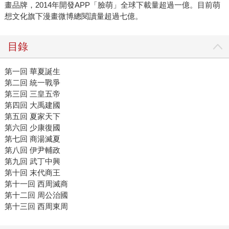
畫品牌，2014年開發APP「臉萌」全球下載量超過一億。目前萌
想文化旗下漫畫微博總閱讀量超過七億。
目錄
第一回 華夏誕生
第二回 統一戰爭
第三回 三皇五帝
第四回 大禹建國
第五回 夏家天下
第六回 少康復國
第七回 商湯滅夏
第八回 伊尹輔政
第九回 武丁中興
第十回 末代商王
第十一回 西周滅商
第十二回 周公治國
第十三回 西周東周