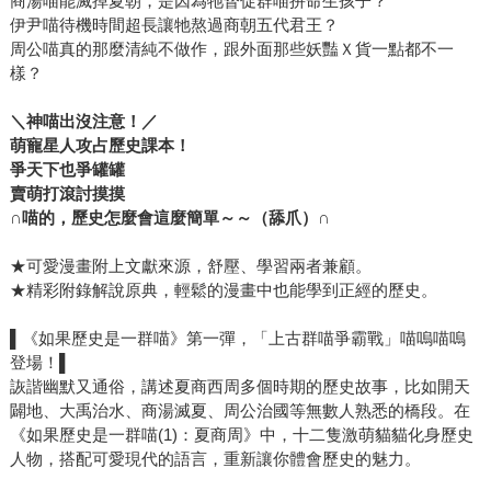
商湯喵能滅掉夏朝，是因為牠督促群喵拚命生孩子？
伊尹喵待機時間超長讓牠熬過商朝五代君王？
周公喵真的那麼清純不做作，跟外面那些妖豔Ｘ貨一點都不一
樣？
＼神喵出沒注意！／
萌寵星人攻占歷史課本！
爭天下也爭罐罐
賣萌打滾討摸摸
∩
喵的，歷史怎麼會這麼簡單～～（舔爪）
∩
★可愛漫畫附上文獻來源，舒壓、學習兩者兼顧。
★精彩附錄解說原典，輕鬆的漫畫中也能學到正經的歷史。
▌《如果歷史是一群喵》第一彈，「上古群喵爭霸戰」喵嗚喵嗚
登場！▌
詼諧幽默又通俗，講述夏商西周多個時期的歷史故事，比如開天
闢地、大禹治水、商湯滅夏、周公治國等無數人熟悉的橋段。在
《如果歷史是一群喵(1)：夏商周》中，十二隻激萌貓貓化身歷史
人物，搭配可愛現代的語言，重新讓你體會歷史的魅力。