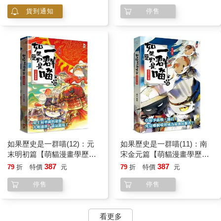
貨到通知
停售
如果歷史是一群喵(12)：元
如果歷史是一群喵(11)：南
末明初篇【萌貓漫畫學歷
宋金元篇【萌貓漫畫學歷
史】
史】
387
387
79
折
特價
元
79
折
特價
元
停售
停售
看更多