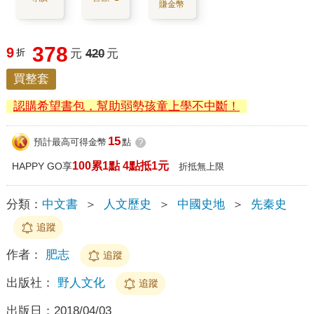
賺金幣
378
9
折
元
420
元
買整套
認購希望書包，幫助弱勢孩童上學不中斷！
15
預計最高可得金幣
點
?
100累1點 4點抵1元
HAPPY GO享
折抵無上限
分類：
中文書
＞
人文歷史
＞
中國史地
＞
先秦史
追蹤
作者：
肥志
追蹤
出版社：
野人文化
追蹤
出版日：
2018/04/03