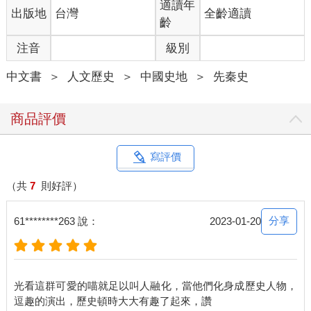
適讀年
出版地
台灣
全齡適讀
齡
注音
級別
中文書
＞
人文歷史
＞
中國史地
＞
先秦史
商品評價
寫評價
（共
7
則好評）
分享
61********263 說：
2023-01-20
光看這群可愛的喵就足以叫人融化，當他們化身成歷史人物，