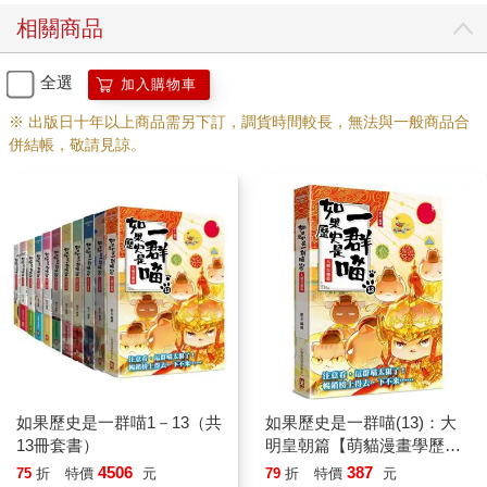
相關商品
全選
加入購物車
※ 出版日十年以上商品需另下訂，調貨時間較長，無法與一般商品合
併結帳，敬請見諒。
如果歷史是一群喵1－13（共
如果歷史是一群喵(13)：大
13冊套書）
明皇朝篇【萌貓漫畫學歷
史】
4506
387
75
折
特價
元
79
折
特價
元