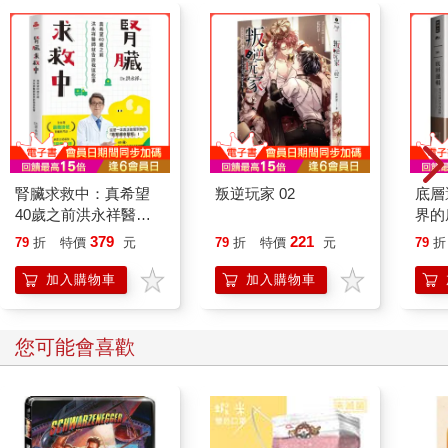
腎臟求救中：真希望
叛逆玩家 02
底層
40歲之前洪永祥醫師
界的
就告訴我這些事
379
221
79
折
特價
元
79
折
特價
元
79
折
加入購物車
加入購物車
您可能會喜歡