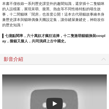
本書不僅收錄一系列歷史課堂外的趣聞知識，還穿插十二隻貓咪
的人設檔案，展現呆萌、腹黑、熱血等不同性格特點的喵生故
事，十二間貓咪「閨房」也首度公開！這本古代萌貓故事繪本身
兼歷史課本與貓咪偶像天團設定集，讓你鏟屎兼鏟史，神助攻你
的歷史知識！
▌
七億點閱率，六十萬奴才瘋狂追捧，十二隻激萌貓貓換裝
cospl
ay
，擬貓又擬人，共同演繹上古中國史。
影音介紹
Play video