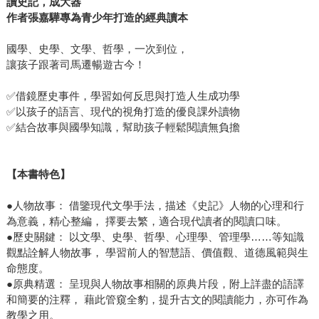
讀史記，成大器
作者張嘉驊專為青少年打造的經典讀本
國學、史學、文學、哲學，一次到位，
讓孩子跟著司馬遷暢遊古今！
✅借鏡歷史事件，學習如何反思與打造人生成功學
✅以孩子的語言、現代的視角打造的優良課外讀物
✅結合故事與國學知識，幫助孩子輕鬆閱讀無負擔
【本書特色】
●人物故事： 借鑒現代文學手法，描述《史記》人物的心理和行
為意義，精心整編， 擇要去繁，適合現代讀者的閱讀口味。
●歷史關鍵： 以文學、史學、哲學、心理學、管理學……等知識
觀點詮解人物故事， 學習前人的智慧語、價值觀、道德風範與生
命態度。
●原典精選： 呈現與人物故事相關的原典片段，附上詳盡的語譯
和簡要的注釋， 藉此管窺全豹，提升古文的閱讀能力，亦可作為
教學之用。