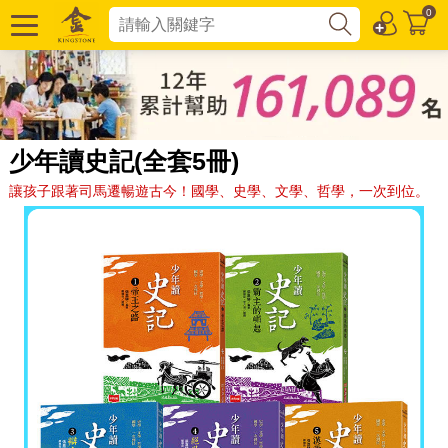
0
少年讀史記(全套5冊)
讓孩子跟著司馬遷暢遊古今！國學、史學、文學、哲學，一次到位。