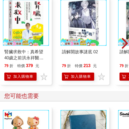
腎臟求救中：真希望
請解開故事謎底 02
請解
40歲之前洪永祥醫師
就告訴我這些事
379
213
79
折
特價
元
79
折
特價
元
79
折
加入購物車
加入購物車
您可能也需要