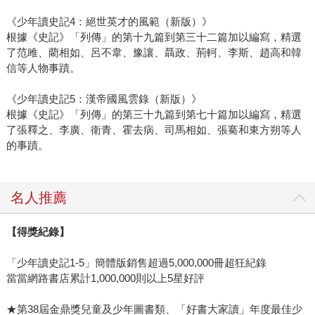
《少年讀史記4：絕世英才的風範（新版）》
根據《史記》「列傳」的第十九篇到第三十二篇加以編寫，精選
了范雎、藺相如、呂不韋、豫讓、聶政、荊軻、李斯、趙高和韓
信等人物事蹟。
《少年讀史記5：漢帝國風雲錄（新版）》
根據《史記》「列傳」的第三十九篇到第七十篇加以編寫，精選
了張釋之、李廣、衛青、霍去病、司馬相如、張騫和東方朔等人
的事蹟。
名人推薦
【得獎紀錄】
「少年讀史記1-5」簡體版銷售超過5,000,000冊超狂紀錄
當當網路書店累計1,000,000則以上5星好評
★第38屆金鼎獎兒童及少年圖書類、「好書大家讀」年度最佳少