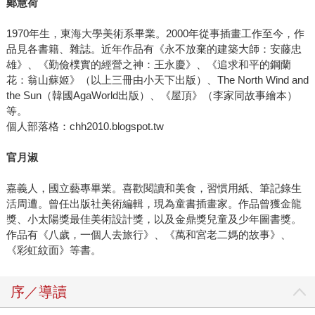
鄭慧荷
1970年生，東海大學美術系畢業。2000年從事插畫工作至今，作
品見各書籍、雜誌。近年作品有《永不放棄的建築大師：安藤忠
雄》、《勤儉樸實的經營之神：王永慶》、《追求和平的鋼蘭
花：翁山蘇姬》（以上三冊由小天下出版）、The North Wind and
the Sun（韓國AgaWorld出版）、《屋頂》（李家同故事繪本）
等。
個人部落格：chh2010.blogspot.tw
官月淑
嘉義人，國立藝專畢業。喜歡閱讀和美食，習慣用紙、筆記錄生
活周遭。曾任出版社美術編輯，現為童書插畫家。作品曾獲金龍
獎、小太陽獎最佳美術設計獎，以及金鼎獎兒童及少年圖書獎。
作品有《八歲，一個人去旅行》、《萬和宮老二媽的故事》、
《彩虹紋面》等書。
序／導讀