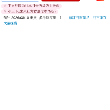
ATM提款機，請不要聽從指示，以免受騙上當！
※ 下方點圖前往本月金石堂強力推薦
※ 小天下x未來社方聯展(2本75折)
退換貨須知：
**提醒您，鑑賞期不等於試用期，退回商品須為全新狀態**
預計 2026/08/10 出貨
參考庫存量：1
預訂門市商品
門市庫存
大量採購
依據「消費者保護法」第19條及行政院消費者保護處公告之
「通訊交易解除權合理例外情事適用準則」，以下商品購買
後，除商品本身有瑕疵外，將不提供7天的猶豫期：
易於腐敗、保存期限較短或解約時即將逾期。（如：生
鮮食品）
依消費者要求所為之客製化給付。（客製化商品）
報紙、期刊或雜誌。（含MOOK、外文雜誌）
經消費者拆封之影音商品或電腦軟體。
非以有形媒介提供之數位內容或一經提供即為完成之線
上服務，經消費者事先同意始提供。（如：電子書、電
子雜誌、下載版軟體、虛擬商品…等）
已拆封之個人衛生用品。（如：內衣褲、刮鬍刀、除毛
刀…等）
若非上列種類商品，均享有到貨7天的猶豫期（含例假
日）。