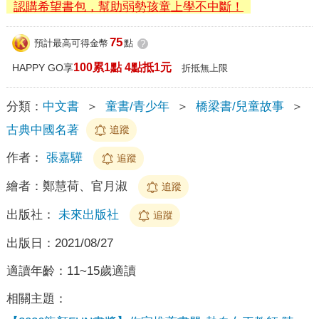
認購希望書包，幫助弱勢孩童上學不中斷！
75
預計最高可得金幣
點
?
100累1點 4點抵1元
HAPPY GO享
折抵無上限
分類：
中文書
＞
童書/青少年
＞
橋梁書/兒童故事
＞
古典中國名著
追蹤
作者：
張嘉驊
追蹤
繪者：
鄭慧荷、官月淑
追蹤
出版社：
未來出版社
追蹤
出版日：
2021/08/27
適讀年齡：
11~15歲適讀
相關主題：