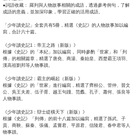
●詞語收藏： 羅列與人物故事相關的成語，透過參考例句，了解
成語的意義，並加深印象，學習正確的活用成語。
「少年讀史記」全套共有5冊，精選《史記》的人物故事加以編
寫，合計六十篇。
《少年讀史記1：帝王之路（新版）》
根據《史記》的「本紀」加以編寫， 同時參酌「世家」和「列
傳」的相關篇章，精選了唐堯、商湯、秦始皇、西楚霸王項羽、
漢高祖劉邦等人物事蹟。
《少年讀史記2：霸主的崛起（新版）》
根據《史記》的「世家」進行編寫，精選了齊桓公、管仲、晉文
公、吳王夫差、伍子胥、越王句踐、范蠡、孔子、蕭何、張良等
人物事蹟。
《少年讀史記3：辯士緃橫天下（新版）》
根據《史記》「列傳」的前十八篇加以編寫，精選了孫武、子
貢、商鞅、蘇秦、張儀、孟嘗君、平原君、信陵君、春申君等人
物事蹟。