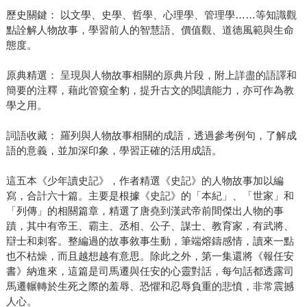
歷史關鍵： 以文學、史學、哲學、心理學、管理學……等知識觀
點詮解人物故事，學習前人的智慧語、價值觀、道德風範與生命
態度。
原典精選： 呈現與人物故事相關的原典片段，附上詳盡的語譯和
簡要的注釋，藉此管窺全豹，提升古文的閱讀能力，亦可作為教
學之用。
詞語收藏： 羅列與人物故事相關的成語，透過參考例句，了解成
語的意義，並加深印象，學習正確的活用成語。
這五本《少年讀史記》，作者精選《史記》的人物故事加以編
寫，合計六十篇。主要是根據《史記》的「本紀」、「世家」和
「列傳」的相關篇章，精選了唐堯到漢武帝前間傑出人物的事
蹟，其中有帝王、霸主、丞相、公子、謀士、教育家，有武將、
辯士和刺客。整編過的故事敘事生動，筆端熔鑄感情，讀來一點
也不枯燥，而且越想越有意思。除此之外，第一集還將《報任安
書》納進來，這篇是司馬遷與任安的心靈對話，每句話都透露司
馬遷輾轉於生死之際的羞辱、恐懼和忍辱負重的悲憤，非常震撼
人心。