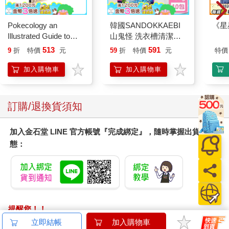
Pokecology an
韓國SANDOKKAEBI
《星
Illustrated Guide to
山鬼怪 洗衣槽清潔劑
Pokemon Ecology
450公克-10包組
513
591
9
折
特價
元
59
折
特價
元
特價
(Pokemon Pikachu
Press)
加入購物車
加入購物車
訂購/退換貨須知
加入金石堂 LINE 官方帳號『完成綁定』，隨時掌握出貨動
態：
提醒您！！
金石堂及銀行均不會請您操作ATM! 如接獲電話要求您前往
立即結帳
加入購物車