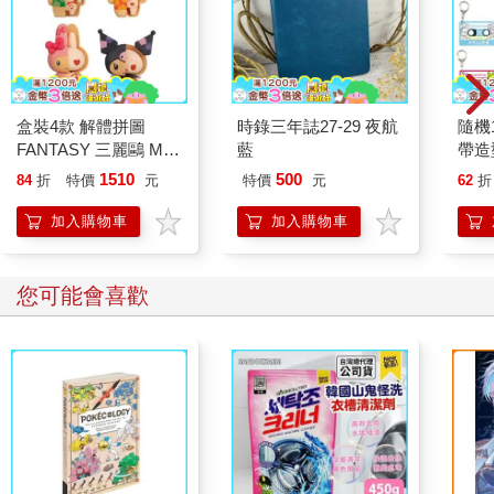
盒裝4款 解體拼圖
時錄三年誌27-29 夜航
隨機
FANTASY 三麗鷗 Mix
藍
帶造
熱帶櫻桃系列 立體拼
飾 
1510
500
84
折
特價
元
特價
元
62
折
圖 盒玩 公仔 模型 凱
樂蒂
蒂貓 酷洛米 帕恰狗 美
小兔
加入購物車
加入購物車
樂蒂 KAITAI
您可能會喜歡