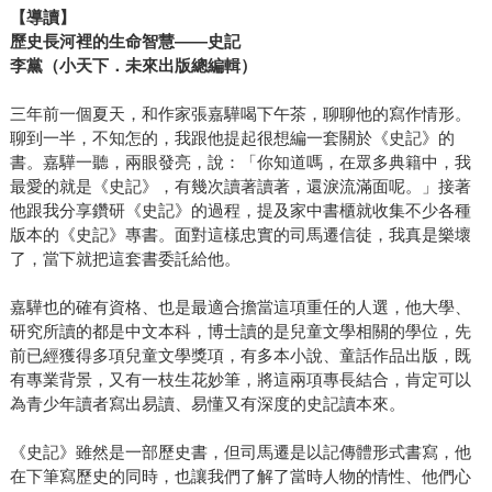
【導讀】
歷史長河裡的生命智慧——史記
李黨（小天下．未來出版總編輯）
三年前一個夏天，和作家張嘉驊喝下午茶，聊聊他的寫作情形。
聊到一半，不知怎的，我跟他提起很想編一套關於《史記》的
書。嘉驊一聽，兩眼發亮，說：「你知道嗎，在眾多典籍中，我
最愛的就是《史記》，有幾次讀著讀著，還淚流滿面呢。」接著
他跟我分享鑽研《史記》的過程，提及家中書櫃就收集不少各種
版本的《史記》專書。面對這樣忠實的司馬遷信徒，我真是樂壞
了，當下就把這套書委託給他。
嘉驊也的確有資格、也是最適合擔當這項重任的人選，他大學、
研究所讀的都是中文本科，博士讀的是兒童文學相關的學位，先
前已經獲得多項兒童文學獎項，有多本小說、童話作品出版，既
有專業背景，又有一枝生花妙筆，將這兩項專長結合，肯定可以
為青少年讀者寫出易讀、易懂又有深度的史記讀本來。
《史記》雖然是一部歷史書，但司馬遷是以記傳體形式書寫，他
在下筆寫歷史的同時，也讓我們了解了當時人物的情性、他們心