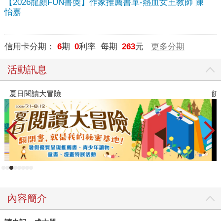
【2026龍顏FUN書獎】作家推薦書單-熱血女王教師 陳
怡嘉
信用卡分期：
6
期
0
利率 每期
263
元
更多分期
活動訊息
夏日閱讀大冒險
飢
內容簡介