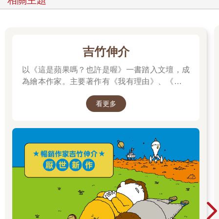
相關主題
吉竹伸介
以《這是蘋果嗎？也許是喔》一書踏入文壇，成
為繪本作家。主要著作有《我有理由》、《脫不
下來啊！》、插畫集《纖細體操：吉竹伸介素描
看更多
集》，散文《胡思亂想很有用：吉竹伸介的靈感
筆記》等，作品豐富。曾獲得MOE繪本大獎、產
經兒童出版文化獎美術獎、紐約時報最優秀繪本
獎、波隆那拉加茲童書獎特別獎，作品被翻譯成
多種語言，在許多國家出版。