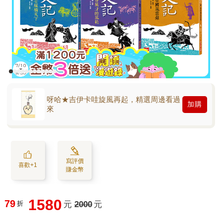
呀哈★吉伊卡哇旋風再起，精選周邊看過
加購
來
寫評價
喜歡+1
賺金幣
1580
79
折
元
2000
元