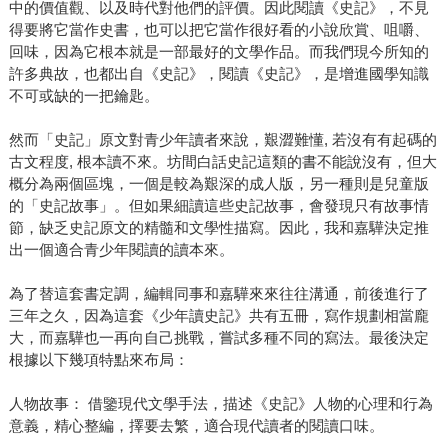
中的價值觀、以及時代對他們的評價。因此閱讀《史記》，不見
得要將它當作史書，也可以把它當作很好看的小說欣賞、咀嚼、
回味，因為它根本就是一部最好的文學作品。而我們現今所知的
許多典故，也都出自《史記》，閱讀《史記》，是增進國學知識
不可或缺的一把鑰匙。
然而「史記」原文對青少年讀者來說，艱澀難懂, 若沒有有起碼的
古文程度, 根本讀不來。坊間白話史記這類的書不能說沒有，但大
概分為兩個區塊，一個是較為艱深的成人版，另一種則是兒童版
的「史記故事」。但如果細讀這些史記故事，會發現只有故事情
節，缺乏史記原文的精髓和文學性描寫。因此，我和嘉驊決定推
出一個適合青少年閱讀的讀本來。
為了替這套書定調，編輯同事和嘉驊來來往往溝通，前後進行了
三年之久，因為這套《少年讀史記》共有五冊，寫作規劃相當龐
大，而嘉驊也一再向自己挑戰，嘗試多種不同的寫法。最後決定
根據以下幾項特點來布局：
人物故事： 借鑒現代文學手法，描述《史記》人物的心理和行為
意義，精心整編，擇要去繁，適合現代讀者的閱讀口味。