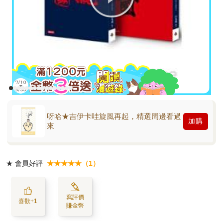
呀哈★吉伊卡哇旋風再起，精選周邊看過
加購
來
★
會員好評
★★★★★（1）
寫評價
喜歡+1
賺金幣