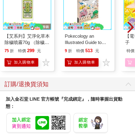
【艾系列】艾淨化草本
Pokecology an
【電
除穢噴霧70g （除穢/
Illustrated Guide to
子
平安/淨化/艾草/芙蓉/
Pokemon Ecology
299
513
75
折
特價
元
9
折
特價
元
特價
抹草） 此為單瓶賣場
(Pokemon Pikachu
另有多瓶組優惠賣場
Press)
加入購物車
加入購物車
訂購/退換貨須知
加入金石堂 LINE 官方帳號『完成綁定』，隨時掌握出貨動
態：