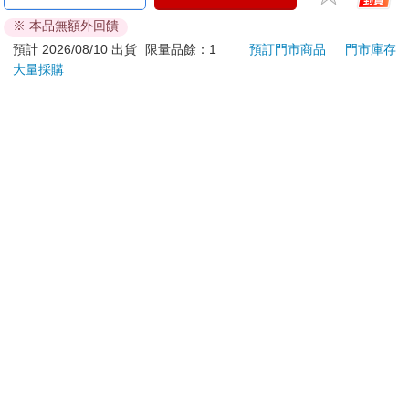
刀…等）
※ 本品無額外回饋
若非上列種類商品，均享有到貨7天的猶豫期（含例假
日）。
預計 2026/08/10 出貨
限量品餘：1
預訂門市商品
門市庫存
大量採購
辦理退換貨時，商品（組合商品恕無法接受單獨退貨）必須
是您收到商品時的原始狀態（包含商品本體、配件、贈品、
保證書、所有附隨資料文件及原廠內外包裝…等），請勿直
接使用原廠包裝寄送，或於原廠包裝上黏貼紙張或書寫文
字。
退回商品若無法回復原狀，將請您負擔回復原狀所需費用，
嚴重時將影響您的退貨權益。