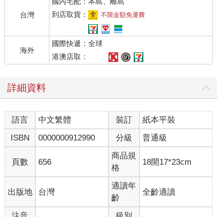
國內宅配：本島、離島
到店取貨：
台灣
不限金額免運費
國際快遞：全球
海外
港澳店取：
詳細資料
語言
中文繁體
裝訂
紙本平裝
ISBN
0000000912990
分級
普通級
商品規
頁數
656
18開17*23cm
格
適讀年
出版地
台灣
全齡適讀
齡
注音
級別