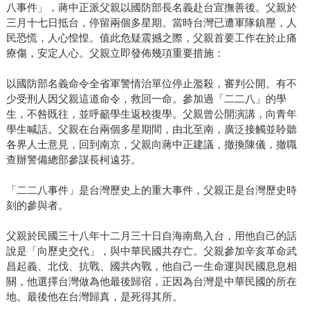
八事件」，蔣中正派父親以國防部長名義赴台宣撫善後。父親於
三月十七日抵台，停留兩個多星期。當時台灣已遭軍隊鎮壓，人
民恐慌，人心惶惶。值此危疑震撼之際，父親首要工作在於止痛
療傷，安定人心。父親立即發佈幾項重要措施：
以國防部名義命令全省軍警情治單位停止濫殺，審判公開。有不
少受刑人因父親這道命令，救回一命。參加過「二二八」的學
生，不咎既往，並呼籲學生返校復學。父親曾公開演講，向青年
學生喊話。父親在台兩個多星期間，由北至南，廣泛接觸並聆聽
各界人士意見，回到南京，父親向蔣中正建議，撤換陳儀，撤職
查辦警備總部參謀長柯遠芬。
「二二八事件」是台灣歷史上的重大事件，父親正是台灣歷史時
刻的參與者。
父親於民國三十八年十二月三十日自海南島入台，用他自己的話
說是「向歷史交代」，與中華民國共存亡。父親參加辛亥革命武
昌起義、北伐、抗戰、國共內戰，他自己一生命運與民國息息相
關，他選擇台灣做為他最後歸宿，正因為台灣是中華民國的所在
地。最後他在台灣歸真，是死得其所。