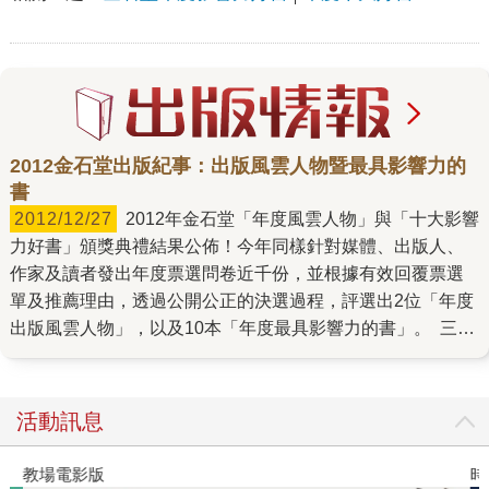
2012金石堂出版紀事：出版風雲人物暨最具影響力的
書
2012/12/27
2012年金石堂「年度風雲人物」與「十大影響
力好書」頒獎典禮結果公佈！今年同樣針對媒體、出版人、
作家及讀者發出年度票選問卷近千份，並根據有效回覆票選
單及推薦理由，透過公開公正的決選過程，評選出2位「年度
出版風雲人物」，以及10本「年度最具影響力的書」。 三采
文化發行人張輝明與知名作家小野獲得「年度出版風雲人
物」，乃實至名歸。 張輝明嗅覺領先群倫，掌握流行脈動，
眼光大膽，操作細膩；小野為全球競爭的快世界，傳承家庭
活動訊息
支持的慢力量，大直若屈，似弱實強。 「年度最具影響力的
書」獲獎作品中，佔出版大宗的文學類缺席，其中有三本財
教場電影版
時