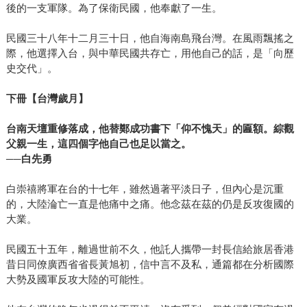
但作者宣告，個人有力量去談判，去堅持，透過自律，去治
後的一支軍隊。為了保衛民國，他奉獻了一生。
理體制。做自己，只是民主的發端。 《只剩一個角落的繁
民國三十八年十二月三十日，他自海南島飛台灣。在風雨飄搖之
華》 依賴外貿，世界市場牽一髮動全身，卻資訊鎖國，盲啞
際，他選擇入台，與中華民國共存亡，用他自己的話，是「向歷
自居，台灣，永遠需要國際新聞入門課。平易親近，為菁英
史交代」。
與大眾間令人膽寒的鴻溝架起橋樑，激勵出版與讀者在這藍
海勇敢相愛。 《漢字百話》 民族身世緣起，思維基因密碼，
下冊【台灣歲月】
隱於象形構造，沉埋以待千年。今日說故事人為我們開啟封
印，揭曉前世，通神，召魂，上下四方，浩蕩而來，震動覺
台南天壇重修落成，他替鄭成功書下「仰不愧天」的匾額。綜觀
醒。 《父親與民國》 一個為父伸冤的兒子，一段消音的內情
父親一生，這四個字他自己也足以當之。
真相。揭開大歷史敘事百褶底下衝突與壓抑，正義的混濁冷
──白先勇
淡複雜。台灣的身世是什麼，我們立身根本的質問，都賴如
白崇禧將軍在台的十七年，雖然過著平淡日子，但內心是沉重
此考掘蒸煉去完熟。 《學習的革命》 將學習帶回社區生活
的，大陸淪亡一直是他痛中之痛。他念茲在茲的仍是反攻復國的
圈，讓競爭傾軋的孩子，從同學互教中，學會何謂團隊；讓
大業。
自顧不暇的校外成人，從教導孩子中，學會何謂共同體。讓
我們重新學會人性，並被允許保持人性。 《快思慢想》 過度
民國五十五年，離過世前不久，他託人攜帶一封長信給旅居香港
依賴直覺系統即時反應，迎合目標、效率，犧牲過程、全
昔日同僚廣西省省長黃旭初，信中言不及私，通篇都在分析國際
局，見樹不見林，欲速則不達。人總是被自己所擄獲，透過
大勢及國軍反攻大陸的可能性。
本書，也將為自己所釋放。