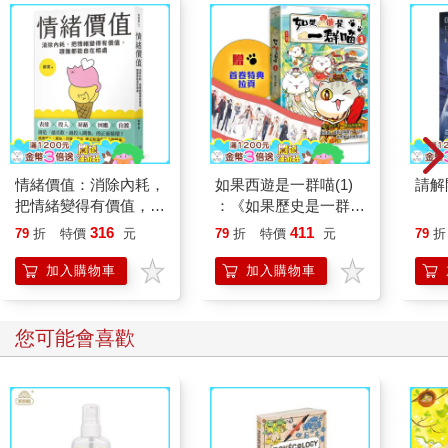
情緒價值：消除內耗，
如果西遊是一群喵(1)
請解
把情緒變得有價值，跟
：《如果歷史是一群
誰都能自在相處
喵》作者最新力作，附
316
411
79
折
特價
元
79
折
特價
元
79
折
【首卷特典】拉頁
加入購物車
加入購物車
您可能會喜歡