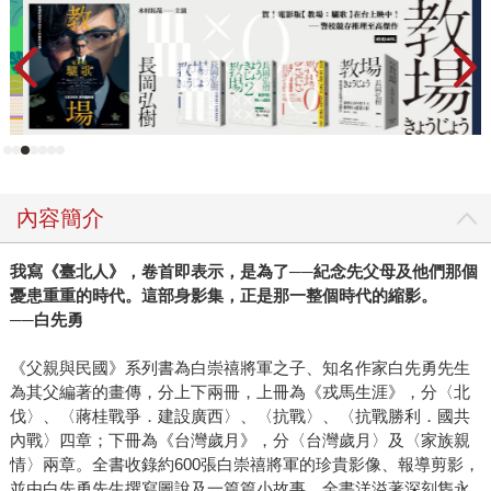
經企管類、兩本社會科學類、兩本新理勵志類，醫療保健
類、人文歷史類和語言類各一本，顯示關懷社會層面、貼近
人本生活的重量級好書愈來愈多。 ◎年度出版風雲人物獲獎
理由 三采文化發行人張輝明 關鍵物種，支持著生態多樣性、
繁盛共生；慷慨付出的成員，著眼社群整體、長遠發展，將
同業競爭心防化為互助共濟的活力，在景氣低谷耕耘高峰的
契機。藝術家的孤獨細膩敏感，生意人的熱情勇敢沉著，結
合為一位胸襟宏闊的出版家，出於本身創業艱辛的悲懷，卵
內容簡介
翼此刻苦戰無期的創作青年，建立發表、媒合平台，持續滋
育圖文人才庫，服務於公共性。專注市場當下的同時，多往
我寫《臺北人》，卷首即表示，是為了──紀念先父母及他們那個
前看一步，多回應周遭沉默呼求，這種靈魂投資，未知何日
憂患重重的時代。這部身影集，正是那一整個時代的縮影。
可成，果實也非獨享，但今日已成為我們無價典範。 ◎年度
──白先勇
作家風雲人物獲獎理由 知名作家小野 嚴酷競爭的台灣，賦予
父母的角色，不是愛的身教者，而是孩子的主管、教練，壓
《父親與民國》系列書為白崇禧將軍之子、知名作家白先勇先生
抑關懷諒解，拿出業績目標，將生存憂懼化為誘迫，有條件
為其父編著的畫傳，分上下兩冊，上冊為《戎馬生涯》，分〈北
的愛取代了愛，摧毀彼此人性的最後立足之地，家庭。小野
伐〉、〈蔣桂戰爭．建設廣西〉、〈抗戰〉、〈抗戰勝利．國共
內戰〉四章；下冊為《台灣歲月》，分〈台灣歲月〉及〈家族親
以卅餘年寫作壯闊長旅，無畏面對種種家庭心結，悲憫寬
情〉兩章。全書收錄約600張白崇禧將軍的珍貴影像、報導剪影，
諒，垂援繩於煉獄，迎凍餒以爐火。他對童稚青春的敬慕、
並由白先勇先生撰寫圖說及一篇篇小故事。全書洋溢著深刻雋永