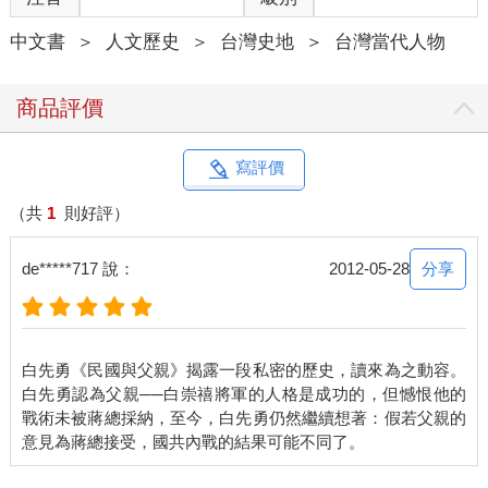
中文書
＞
人文歷史
＞
台灣史地
＞
台灣當代人物
商品評價
寫評價
（共
1
則好評）
分享
de*****717 說：
2012-05-28
白先勇《民國與父親》揭露一段私密的歷史，讀來為之動容。
白先勇認為父親──白崇禧將軍的人格是成功的，但憾恨他的
戰術未被蔣總採納，至今，白先勇仍然繼續想著：假若父親的