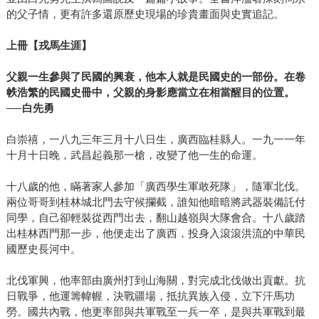
包容，融化學子，釋放父母，證明一個溫暖的家庭，足以長
的父子情，更有許多還原歷史現場的珍貴畫面與史實追記。
久療癒千千萬萬個受傷的家庭。為全球競爭的快世界，傳承
家庭支持的慢力量，大直若屈，似弱實強。 ◎十大最具影響
上冊【戎馬生涯】
力好書獲獎理由 《錢買不到的東西》 拆遷、財政分配、健
保、福利、競選支票，當代政治可謂是收購、補貼的倫理辯
父親一生參與了民國的興衰，他本人就是民國史的一部份。在卷
論，商業則是對權利的議價。媒體愚民，教育反智，今日思
帙浩繁的民國史冊中，父親的身影應當立在相當醒目的位置。
──白先勇
考工具即是求生工具。 《過得還不錯的一年》 資本主義以快
樂報償為誘因，強力動員人群投入勞動、消費。過勞、過度
白崇禧，一八九三年三月十八日生，廣西臨桂縣人。一九一一年
消費卻更不快樂，原來快樂不是報償，是人我、身心的平衡
十月十日晚，武昌起義那一槍，改變了他一生的命運。
指標，來自生活細節籌劃取捨的哲學實踐。 《真原醫》 身體
即是經濟興衰的戰場。面對高壓亂世，作者提倡體諒、感
十八歲的他，瞞著家人參加「廣西學生軍敢死隊」，隨軍北伐。
恩、慈悲、靜坐，開拓全人視野：沒命焦急往前衝時，停一
兩位哥哥到桂林城北門去守候攔截，誰知他暗暗將武器裝備託付
停，看見你我已經完美，不假外求。 《你要如何衡量你的人
同學，自己卻輕裝從西門出去，翻山越嶺與大隊會合。十八歲踏
出桂林西門那一步，他便走出了廣西，投身入滾滾洪流的中華民
生？》 大人教我們飯後別洗碗，去K書；我們便學會犧牲家
國歷史長河中。
庭去拼事業，成就非凡，悔不當初。正如國家發展來自經濟
與文化的平衡；個人幸福來自自我、家庭、正直與事業的資
北伐軍興，他率部由廣州打到山海關，對完成北伐做出貢獻。抗
源平衡。 《生命是長期而持續的累積》 以學歷職業階級單一
日戰爭，他運籌幃幄，決戰疆場，抵抗異族入侵，立下汗馬功
價值論成敗，集體主義的時代，體制對個人非宰制即放逐。
勞。國共內戰，他更率部與共軍戰至一兵一卒，是與共軍戰到最