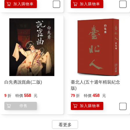
加入購物車
加入購物車
白先勇說崑曲(二版)
臺北人(五十週年精裝紀念
版)
558
458
9
折
特價
元
79
折
特價
元
停售
加入購物車
看更多