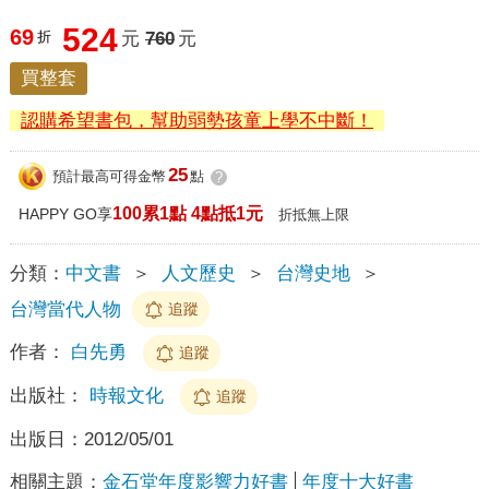
524
69
折
元
760
元
買整套
認購希望書包，幫助弱勢孩童上學不中斷！
25
預計最高可得金幣
點
?
100累1點 4點抵1元
HAPPY GO享
折抵無上限
分類：
中文書
＞
人文歷史
＞
台灣史地
＞
台灣當代人物
追蹤
作者：
白先勇
追蹤
出版社：
時報文化
追蹤
出版日：
2012/05/01
相關主題：
金石堂年度影響力好書
年度十大好書