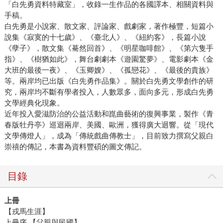
「白先勇資料特藏室」，收錄一生作品的各國譯本、相關資料與
手稿。
白先勇是小說家、散文家、評論家、戲劇家，著作極豐，短篇小
說集《寂寞的十七歲》、《臺北人》、《紐約客》，長篇小說
《孽子》，散文集《驀然回首》、《明星咖啡館》、《第六隻手
指》、《樹猶如此》，舞台劇劇本《遊園驚夢》、電影劇本《金
大班的最後一夜》、《玉卿嫂》、《孤戀花》、《最後的貴族》
等。兩岸均已出版《白先勇作品集》。關於白先勇文學創作的研
究，兩岸均不斷有學者投入，人數眾多，面向多元，形成白先勇
文學經典化現象。
近年投入愛滋防治的公益活動和崑曲藝術的復興事業，製作《青
春版牡丹亭》巡迴兩岸、美國、歐洲，獲得廣大迴響。從「現代
文學傳燈人」，成為「傳統戲曲傳教士」，目前致力撰寫父親白
崇禧的傳記，本書為資料豐碩的圖文傳記。
目錄
上冊
【戎馬生涯】
上冊序 【父親與民國】