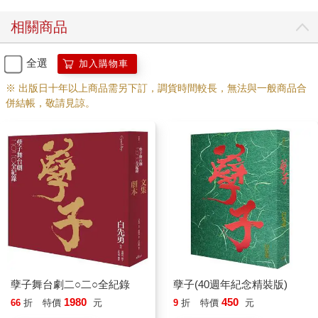
相關商品
全選
加入購物車
※ 出版日十年以上商品需另下訂，調貨時間較長，無法與一般商品合
併結帳，敬請見諒。
孽子舞台劇二○二○全紀錄
孽子(40週年紀念精裝版)
1980
450
66
折
特價
元
9
折
特價
元