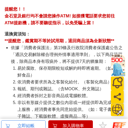
提醒您！！
金石堂及銀行均不會請您操作ATM! 如接獲電話要求您前往
ATM提款機，請不要聽從指示，以免受騙上當！
退換貨須知：
**提醒您，鑑賞期不等於試用期，退回商品須為全新狀態**
依據「消費者保護法」第19條及行政院消費者保護處公告之
「通訊交易解除權合理例外情事適用準則」，以下商品購買
後，除商品本身有瑕疵外，將不提供7天的猶豫期：
易於腐敗、保存期限較短或解約時即將逾期。（如：生
鮮食品）
依消費者要求所為之客製化給付。（客製化商品）
報紙、期刊或雜誌。（含MOOK、外文雜誌）
經消費者拆封之影音商品或電腦軟體。
非以有形媒介提供之數位內容或一經提供即為完成之線
上服務，經消費者事先同意始提供。（如：電子書、電
子雜誌、下載版軟體、虛擬商品…等）
已拆封之個人衛生用品。（如：內衣褲、刮鬍刀、除毛
立即結帳
加入購物車