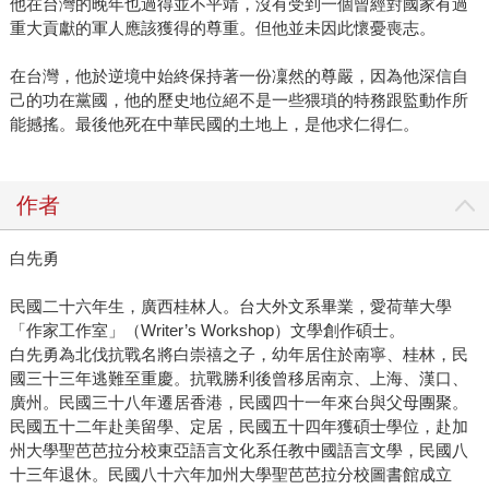
他在台灣的晚年也過得並不平靖，沒有受到一個曾經對國家有過
重大貢獻的軍人應該獲得的尊重。但他並未因此懷憂喪志。
在台灣，他於逆境中始終保持著一份凜然的尊嚴，因為他深信自
己的功在黨國，他的歷史地位絕不是一些猥瑣的特務跟監動作所
能撼搖。最後他死在中華民國的土地上，是他求仁得仁。
作者
白先勇
民國二十六年生，廣西桂林人。台大外文系畢業，愛荷華大學
「作家工作室」（Writer’s Workshop）文學創作碩士。
白先勇為北伐抗戰名將白崇禧之子，幼年居住於南寧、桂林，民
國三十三年逃難至重慶。抗戰勝利後曾移居南京、上海、漢口、
廣州。民國三十八年遷居香港，民國四十一年來台與父母團聚。
民國五十二年赴美留學、定居，民國五十四年獲碩士學位，赴加
州大學聖芭芭拉分校東亞語言文化系任教中國語言文學，民國八
十三年退休。民國八十六年加州大學聖芭芭拉分校圖書館成立