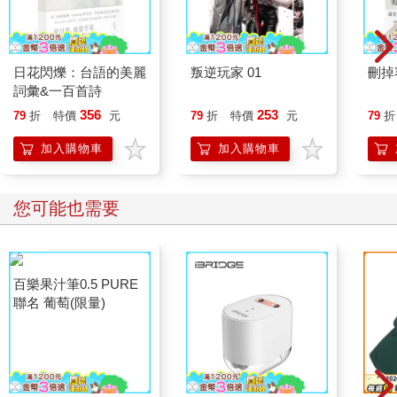
日花閃爍：台語的美麗
叛逆玩家 01
刪掉
詞彙&一百首詩
356
253
79
折
特價
元
79
折
特價
元
79
折
加入購物車
加入購物車
您可能也需要
百樂果汁筆0.5 PURE
聯名 葡萄(限量)