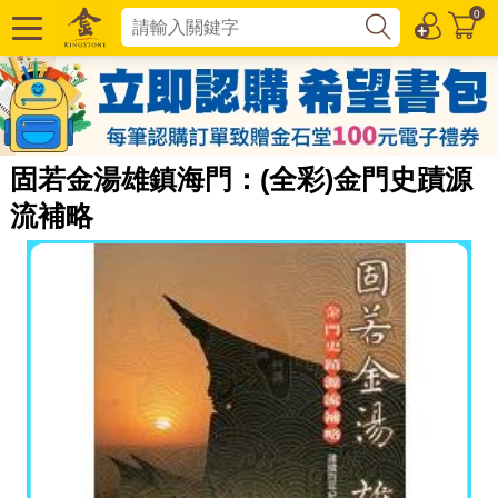
0
固若金湯雄鎮海門：(全彩)金門史蹟源
流補略