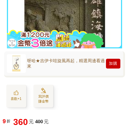
呀哈★吉伊卡哇旋風再起，精選周邊看過
加購
來
寫評價
喜歡+1
賺金幣
360
9
折
元
400
元