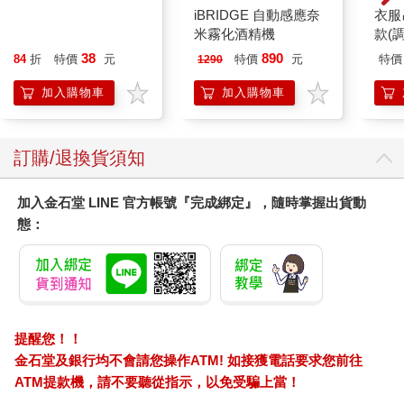
iBRIDGE 自動感應奈
衣服
米霧化酒精機
款(
38
890
84
折
特價
元
特價
元
特價
1290
加入購物車
加入購物車
訂購/退換貨須知
加入金石堂 LINE 官方帳號『完成綁定』，隨時掌握出貨動
態：
提醒您！！
金石堂及銀行均不會請您操作ATM! 如接獲電話要求您前往
ATM提款機，請不要聽從指示，以免受騙上當！