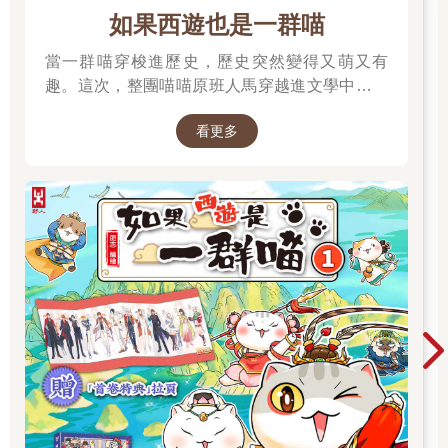
如果西遊也是一群喵
當一群喵穿梭進歷史，歷史突然變得又萌又有
趣。這次，整團喵喵原班人馬穿越進文學中，開
始前往西天取經啦～
看更多