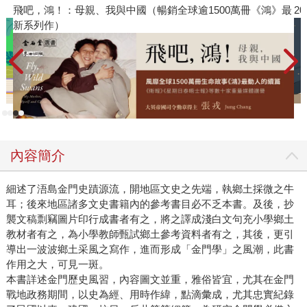
飛吧，鴻！：母親、我與中國（暢銷全球逾1500萬冊《鴻》最
2
新系列作）
內容簡介
細述了浯島金門史蹟源流，開地區文史之先端，執鄉土採微之牛
耳；後來地區諸多文史書籍內的參考書目必不乏本書。及後，抄
襲文稿剽竊圖片印行成書者有之，將之譯成淺白文句充小學鄉土
教材者有之，為小學教師甄試鄉土參考資料者有之，其後，更引
導出一波波鄉土采風之寫作，進而形成「金門學」之風潮，此書
作用之大，可見一斑。
本書詳述金門歷史風習，內容圖文並重，雅俗皆宜，尤其在金門
戰地政務期間，以史為經、用時作緯，點滴彙成，尤其忠實紀錄