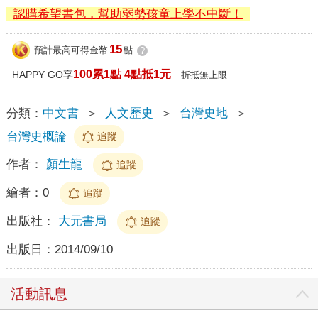
認購希望書包，幫助弱勢孩童上學不中斷！
15
預計最高可得金幣
點
?
100累1點 4點抵1元
HAPPY GO享
折抵無上限
分類：
中文書
＞
人文歷史
＞
台灣史地
＞
台灣史概論
追蹤
作者：
顏生龍
追蹤
繪者：
0
追蹤
出版社：
大元書局
追蹤
出版日：
2014/09/10
活動訊息