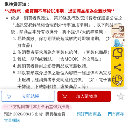
退換貨須知：
**提醒您，鑑賞期不等於試用期，退回商品須為全新狀態**
依據「消費者保護法」第19條及行政院消費者保護處公告之
「通訊交易解除權合理例外情事適用準則」，以下商品購買
後，除商品本身有瑕疵外，將不提供7天的猶豫期：
易於腐敗、保存期限較短或解約時即將逾期。（如：生
鮮食品）
依消費者要求所為之客製化給付。（客製化商品）
報紙、期刊或雜誌。（含MOOK、外文雜誌）
經消費者拆封之影音商品或電腦軟體。
非以有形媒介提供之數位內容或一經提供即為完成之線
上服務，經消費者事先同意始提供。（如：電子書、電
子雜誌、下載版軟體、虛擬商品…等）
已拆封之個人衛生用品。（如：內衣褲、刮鬍刀、除毛
立即結帳
加入購物車
刀…等）
※ 下方點圖前往本月金石堂強力推薦
若非上列種類商品，均享有到貨7天的猶豫期（含例假
日）。
預計 2026/08/15 出貨
購買後進貨
預訂門市商品
門市庫存
大量採購
辦理退換貨時，商品（組合商品恕無法接受單獨退貨）必須
是您收到商品時的原始狀態（包含商品本體、配件、贈品、