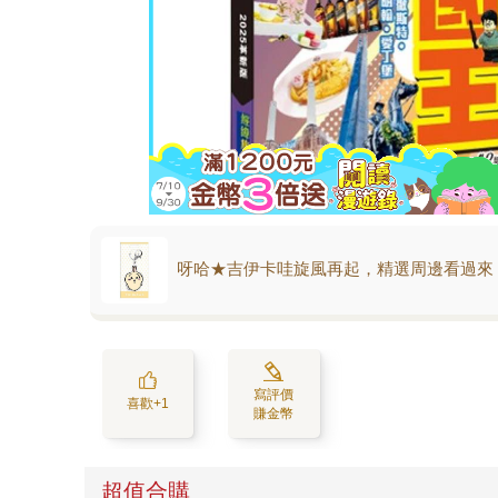
呀哈★吉伊卡哇旋風再起，精選周邊看過來
寫評價
喜歡+1
賺金幣
超值合購