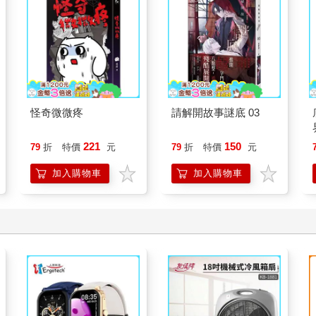
怪奇微微疼
請解開故事謎底 03
221
150
79
折
特價
元
79
折
特價
元
加入購物車
加入購物車