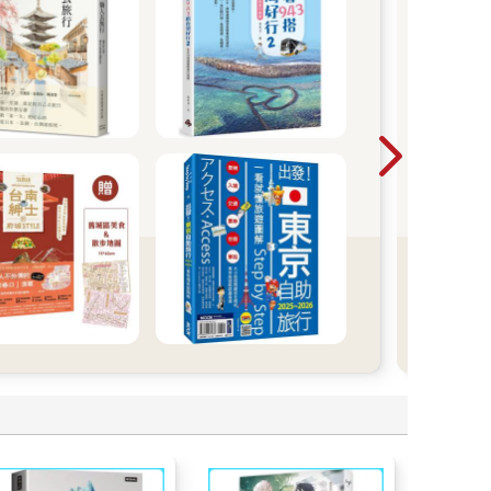
「每
為別
去做