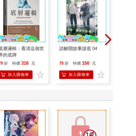
底層邏輯：看清這個世
請解開故事謎底 04
請解開故
界的底牌
316
150
79
折
特價
元
79
折
特價
元
79
折
加入購物車
加入購物車
加