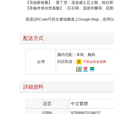
【浪遊蘇格蘭】：愛丁堡：漫遊威士忌之鄉、格拉斯
【英倫奇偉自然風貌】：巨石陣、溫德米爾湖、尼斯
透過QRCode可把全書地圖連上Google Map，使
配送方式
國內宅配：本島、離島
到店取貨：
台灣
不限金額免運費
詳細資料
語言
中文繁體
ISBN
9789887024637