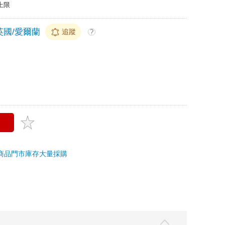
上限
英國/愛爾蘭
追蹤
?
商品
門市庫存
大量採購