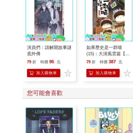
演員們：請解開故事謎
如果歷史是一群喵
底外傳
(15)：大清風雲篇【萌
貓漫畫學歷史】
95
387
79
折
特價
元
79
折
特價
元
加入購物車
加入購物車
您可能會喜歡