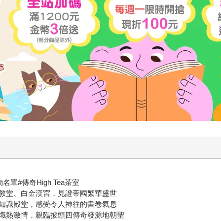
#傳奇High Tea茶室
教堂、白金漢宮，見證帝國繁華盛世
知識殿堂，感受令人神往的書卷氣息
熾熱激情，親臨披頭四傳奇發源地朝聖