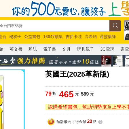
圭吾
楊双子
公益書包
16647續集
吉伊卡哇
高希均
通靈藥師
路邊攤新作
馬斯克
玩具總動員5
超慢跑
館
英文書
雜誌
電子書
文具
玩具親子
3C電玩
家
英國王(2025革新版)
465
79
折
元
589
元
認購希望書包，幫助弱勢孩童上學不
20
預計最高可得金幣
點
?