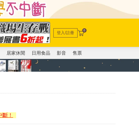
0
登入/註冊
電
居家休閒
日用食品
影音
售票
中斷！