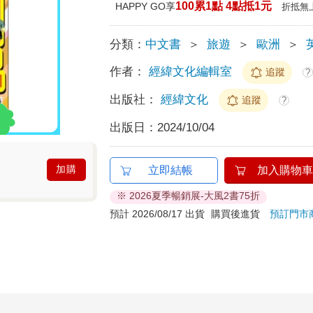
100累1點 4點抵1元
HAPPY GO享
折抵無
分類：
中文書
＞
旅遊
＞
歐洲
＞
作者：
經緯文化編輯室
追蹤
?
出版社：
經緯文化
追蹤
?
出版日：
2024/10/04
加購
立即結帳
加入購物車
※ 2026夏季暢銷展-大風2書75折
預計 2026/08/17 出貨
購買後進貨
預訂門市