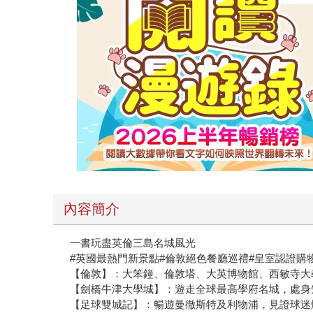
內容簡介
一書玩盡英倫三島名城風光
#英國最熱門新景點#倫敦絕色餐廳巡禮#皇室認證購物名單
【倫敦】：大笨鐘、倫敦塔、大英博物館、西敏寺大
【劍橋牛津大學城】：遊走全球最高學府名城，處身
【足球雙城記】：暢遊曼徹斯特及利物浦，見證球迷