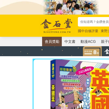
國中自修評量
東野
唯紅花綻放
奧德賽
會員獎勵
中文書
動漫ACG
親子