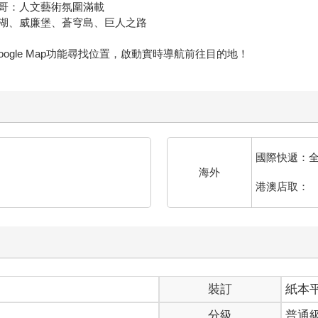
哥：人文藝術氛圍滿載
湖、威廉堡、蒼穹島、巨人之路
用Google Map功能尋找位置，啟動實時導航前往目的地！
國際快遞：
海外
港澳店取：
裝訂
紙本
分級
普通