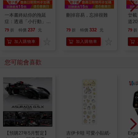
一本書終結你的拖延
刪掉容易，忘掉很難
廿載
症：透過「小行動」打
道2
開大腦的行動開關，懶
237
332
79
折
特價
元
79
折
特價
元
79
折
人也能變身「行動派」
的37個科學方法
加入購物車
加入購物車
您可能會喜歡
【預購27年5月暫定】
吉伊卡哇 可愛小貼紙-
Ergot