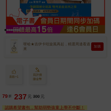
呀哈★吉伊卡哇旋風再起，精選周邊看過
加購
來
寫評價
喜歡+1
賺金幣
237
79
折
元
300
元
認購希望書包，幫助弱勢孩童上學不中斷！