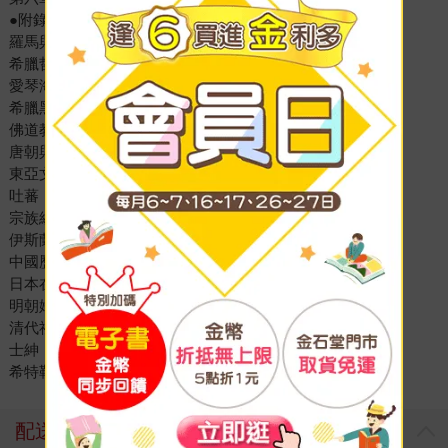
●附錄
羅馬與中國時間軸對照
希臘哲學
愛琴海文明
希臘黑暗時代
佛道教
唐朝與朝鮮半島
東亞文化圈的特質
吐蕃
宗族組織
伊斯蘭教
中國歷代商業
日本在台貿易
明朝婦女地位
清代社會
士紳
希特勒與法西斯
配送方式