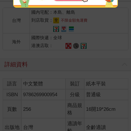
國內宅配：本島、離島
到店取貨：
台灣
不限金額免運費
國際快遞：全球
海外
港澳店取：
詳細資料
語言
中文繁體
裝訂
紙本平裝
ISBN
9786269900954
分級
普通級
商品規
頁數
256
16開19*26cm
格
適讀年
出版地
台灣
全齡適讀
齡