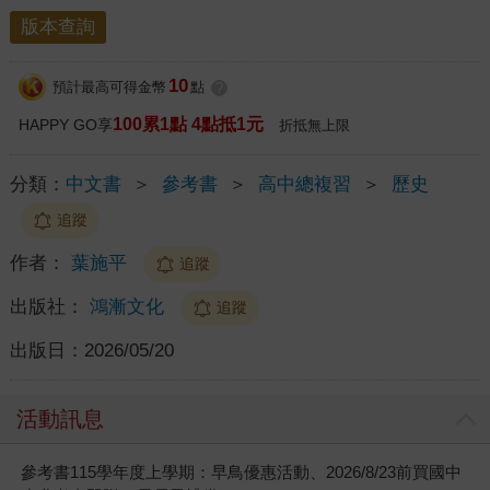
版本查詢
10
預計最高可得金幣
點
?
100累1點 4點抵1元
HAPPY GO享
折抵無上限
分類：
中文書
＞
參考書
＞
高中總複習
＞
歷史
追蹤
作者：
葉施平
追蹤
出版社：
鴻漸文化
追蹤
出版日：
2026/05/20
活動訊息
參考書115學年度上學期：早鳥優惠活動、2026/8/23前買國中