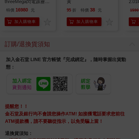
threeMega閃電霹靂車
黃
2.
VA Hi-SPEC UNITED
16980
38
特價
元
95
折
特價
元
1590
阿斯拉 G.S.X RS
SIREN 黑色限定
加入購物車
加入購物車
訂購/退換貨須知
加入金石堂 LINE 官方帳號『完成綁定』，隨時掌握出貨動
態：
提醒您！！
金石堂及銀行均不會請您操作ATM! 如接獲電話要求您前往
ATM提款機，請不要聽從指示，以免受騙上當！
退換貨須知：