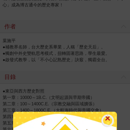
心」成為博古通今的歷史專家！
作者
葉施平
●補教界名師，台大歷史系畢業，人稱「歷史天后」。
●獨創中外史雙軌思考模式，扭轉固著思路，學生最愛。
●啟發式教學，以「不小心記熟歷史」訣竅，獨霸全台。
目錄
●東亞與西方歷史對照
第一章：10000～1B.C.（文明起源與早期帝國）
第二章：100～1400C.E.（宗教交融與區域擴張）
第三章：1400～1800C.E.（大航海時代與帝國交會）
第四章：1800～1900C.E.（工業浪潮與全球變局）
第五章：1900～1947C.E.（兩次大戰與政權重整）
第六章：1948迄今（冷戰對峙與全球化時代）