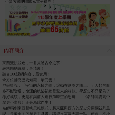
小參考書即贈80元電子禮券！
內容簡介
東西雙軌並進，一冊貫通古今之事！
表格歸納統整，最清晰！
融合108課綱內容，最實用！
全方位補充歷史知識，最完善！
尼采曾說：「宇宙的永恆之輪，滾動在迴圈之路上。」人類的腳
步不斷變遷，命運的軌跡卻總是驚人的相似。學歷史不只是為了
考好成績，更是在與前人進行跨時空的思辨——《名師開講高中
歷史小事典》正是為此而生！
名師獨創東西雙軌思維模式，將東亞與西方的歷史分兩欄並列呈
現，是最全面的歷史工具書。讓您只需每天讀一點，便會「不小