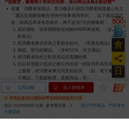
**提醒您，鑑賞期不等於試用期，退回商品須為全新狀態**
依據「消費者保護法」第19條及行政院消費者保護處公告之
「通訊交易解除權合理例外情事適用準則」，以下商品購買
後，除商品本身有瑕疵外，將不提供7天的猶豫期：
易於腐敗、保存期限較短或解約時即將逾期。（如：生
鮮食品）
會
依消費者要求所為之客製化給付。（客製化商品）
報紙、期刊或雜誌。（含MOOK、外文雜誌）
員
經消費者拆封之影音商品或電腦軟體。
非以有形媒介提供之數位內容或一經提供即為完成之線
日
上服務，經消費者事先同意始提供。（如：電子書、電
子雜誌、下載版軟體、虛擬商品…等）
已拆封之個人衛生用品。（如：內衣褲、刮鬍刀、除毛
刀…等）
若非上列種類商品，均享有到貨7天的猶豫期（含例假
日）。
辦理退換貨時，商品（組合商品恕無法接受單獨退貨）必須
是您收到商品時的原始狀態（包含商品本體、配件、贈品、
保證書、所有附隨資料文件及原廠內外包裝…等），請勿直