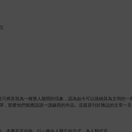
任
者只將其視為一種聳人聽聞的現象，認為如今可以接納其為文明的一
彈，那麼他們都應該讀一讀赫西的作品。這篇原刊於雜誌的文章一旦
的。本書不言自喻，以一種令人難忘的方式，為人類代言。」