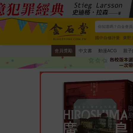
國中自修評量
東野
唯紅花綻放
奧德賽
會員獎勵
中文書
動漫ACG
親子