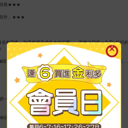
經典★★★
寫作」★★★
有全知視角，知道核爆造成多大的災難——而無法想像一九四○年代
）
並非嚇阻，也非對特定武器的恐懼，而是記憶——對於廣島浩劫的記憶
變——
轉頭與鄰桌的年輕女同事聊兩句。