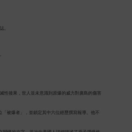
誌。
。
滅性後果，世人並未意識到原爆的威力對廣島的傷害
問多位「被爆者」，並鎖定其中六位經歷撰寫報導。他不
人文關懷的文字，首次向美國人詳細描述了原子彈爆炸