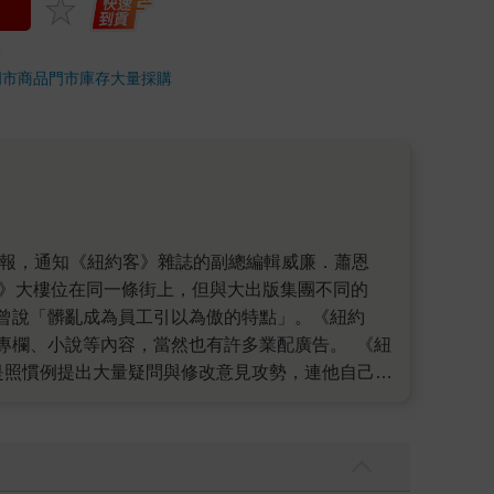
門市商品
門市庫存
大量採購
時報》大樓位在同一條街上，但與大出版集團不同的
曾說「髒亂成為員工引以為傲的特點」。《紐約
專欄、小說等內容，當然也有許多業配廣告。 《紐
還是照慣例提出大量疑問與修改意見攻勢，連他自己也
。他們逐一檢視每個詞，編輯強度開到最大，因為
義原點」的〈廣島〉。 ─── 回過頭來說這篇報導
方很快便開始嚴格控管訊息，化為廢墟的廣島也成
入廣島的記者，但少數幾位嘗試進入廣島採訪並希望