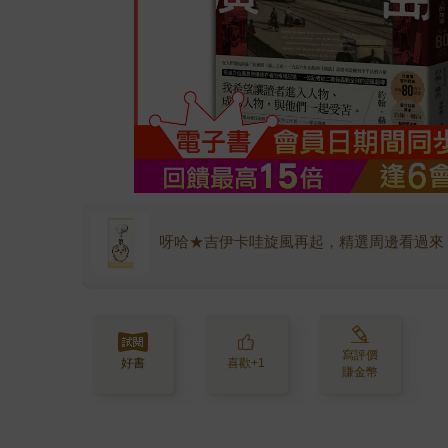
呀哈★吉伊卡哇旋風再起，精選周邊看過來
寫評價
好書
喜歡+1
賺金幣