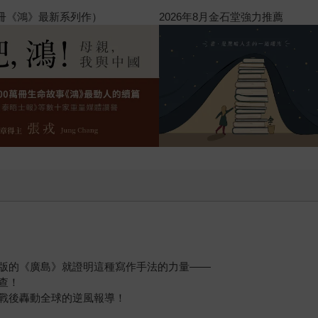
境的威脅、被美國占領官員找碴、文稿寄出後莫名遺失，甚至會
閱讀漫遊錄-2026上半年暢銷榜
圖博取國際同情。 對赫西與蕭恩來說，他們嗅到了當時報導風
西也正是這項任務的完美人選。二戰期間赫西始終謹守規則，他
達諾之鐘》裡他曾委婉地批評喬治．派頓將軍具有「破壞傾向」
達廣島。 ─── 就在羅斯、蕭恩與赫西三人仍在「閉關編輯」
恩決定徹底保密，以至於《紐約客》團隊的員工都在忙著製作他
緊鄰著核子浩劫的慘狀。 由於蕭恩強烈建議必須以全篇幅刊載
約客》時，他望著自己撰寫的創刊詞如此寫道：「探求隱藏幕後
就只刊登〈廣島〉。 最終，《紐約客》引爆了全球輿論，兩個
。而赫西本人，儘管羅斯希望他在出刊後盡快返回日本，但不知
續追蹤六位採訪對象的餘生，並將內容增補於本書第五章中。 
者……我們之中其實很少人理解原子彈具有何等不可思議的破壞
版的《廣島》就證明這種寫作手法的力量——
查！
戰後轟動全球的逆風報導！