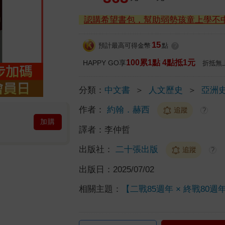
認購希望書包，幫助弱勢孩童上學不
15
預計最高可得金幣
點
?
100累1點 4點抵1元
HAPPY GO享
折抵無
分類：
中文書
＞
人文歷史
＞
亞洲
作者：
約翰．赫西
追蹤
?
加購
譯者：
李仲哲
出版社：
二十張出版
追蹤
?
出版日：
2025/07/02
相關主題：
【二戰85週年 × 終戰80週