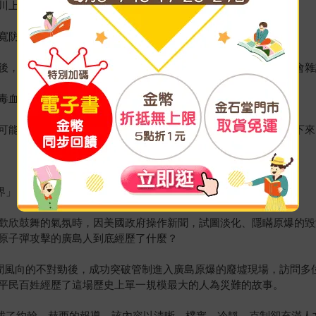
川上的廊台，戴上眼鏡正在看報紙。
寬防火巷防空襲的工程，正在拆除自己的房子。
後，回到位於傳教所三樓的房間，正放鬆地躺在行軍床上看著教會雜
毒血清測試，此時正走過醫院走廊，準備將血液樣本拿去試驗。
可能遭受的轟炸，剛抵達一個富人家的門口，打算把一車物品卸下來
界」
歡欣鼓舞的氣氛時，因美國政府操作新聞，試圖淡化、隱瞞原爆的毀
原子彈攻擊的廣島人到底經歷了什麼？
覺美國新聞風向的不對勁後，成功突破管制進入廣島原爆的廢墟現場，訪
平民百姓經歷了這場歷史上單一規模最大的人為災難的故事。
幅刊載了約翰．赫西的報導。該內容以清晰、樸實、冷靜、克制卻充滿