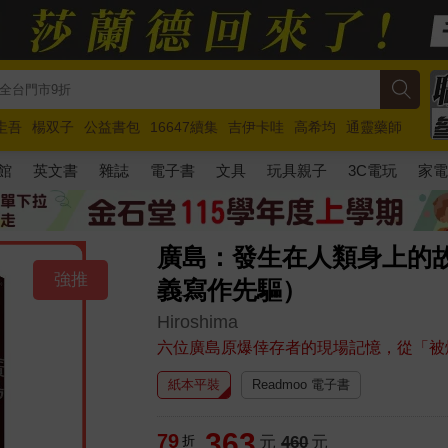
圭吾
楊双子
公益書包
16647續集
吉伊卡哇
高希均
通靈藥師
路邊攤新作
馬斯克
玩具總動員5
超慢跑
館
英文書
雜誌
電子書
文具
玩具親子
3C電玩
家
廣島：發生在人類身上的故
強推
義寫作先驅）
Hiroshima
六位廣島原爆倖存者的現場記憶，從「被
紙本平裝
Readmoo 電子書
363
79
折
元
460
元