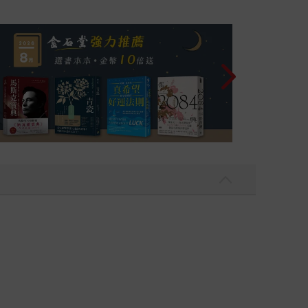
遭指控協助日本散播政治宣傳，聲稱戰敗國在多年
飛吧，鴻！：母
向令人不安的一面，某些實情顯然受到隱瞞，而《紐
親身從戰場取材的作品給人的印象就像是一名盡忠
，但整體來說，赫西是曾獲表揚的戰爭英雄，這使
時，《紐約客》絕大部分的員工對於要刊出〈廣島〉
們以為即將要出刊的「假刊號」。甚至連廣告商也
，讓文章更具衝擊與挑釁性，羅斯對這個冒險的想法
的真實……秉持良心滿足讀者知的權利……完整呈
月後就以書籍形式出版，即是本書《廣島》。世界各
為何他在世人面前消失了幾個月，再度復出後他改
直至今日，最初刊登〈廣島〉那期《紐約客》裡第一
力，而或許每個人可以花點時間，思索使用這種武