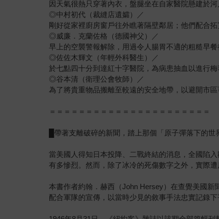
因天氣很熱只穿著內衣，盤腿坐在自家醫院懸建於河
◎中村初代（裁縫店遺孀）／
剛好從家裡廚房窗戶往外瞧著隔壁鄰居；他們配合拓
◎威廉．克蘭佐格（德國神父）／
早上的空襲警報解除，用過令人腸胃不適的粗糙早餐
◎佐佐木輝文（年輕外科醫生）／
於七點四十分到達紅十字醫院，為病患抽血以進行梅
◎谷本清（衛理公會牧師）／
為了將貴重物品搬離至較遠的安全地帶，以避開市區
＝＝＝＝＝＝＝＝＝＝＝＝＝＝＝＝＝＝＝＝＝＝
█帶著支離破碎的新聞，踏上那個「原子彈落下的世
當美國人得知日本投降、二戰終結的消息，全國陷入
有多慘烈。然而，除了冰冷的死傷數字之外，實際遭
本書作者約翰．赫西（John Hersey）在查
配合軍隊的宣傳，以當時少見的敘事手法忠實記錄下
1946年8月31日，《紐約客》雜誌以該期全部篇