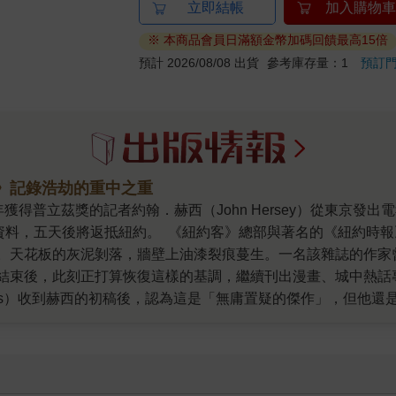
立即結帳
加入購物車
※ 本商品會員日滿額金幣加碼回饋最高15倍
預計 2026/08/08 出貨
參考庫存量：1
預訂
》記錄浩劫的重中之重
」的採訪資料，五天後將返抵紐約。 《紐約客》總部與著名的《紐約
。天花板的灰泥剝落，牆壁上油漆裂痕蔓生。一名該雜誌的作家
結束後，此刻正打算恢復這樣的基調，繼續刊出漫畫、城中熱話
 Ross）收到赫西的初稿後，認為這是「無庸置疑的傑作」，但他
恩與赫西三人，窩在走廊角落樸素的總編輯辦公室裡拼命地改稿
就是後來被譽為「二十世紀美國最優秀新聞寫作」、「新新聞主
上空引爆後，雖然馬上吸引了嗜血的媒體前往，但美國政府與軍
原爆以免「擾亂公共安寧」。 事實上，赫西並非是最早試圖進