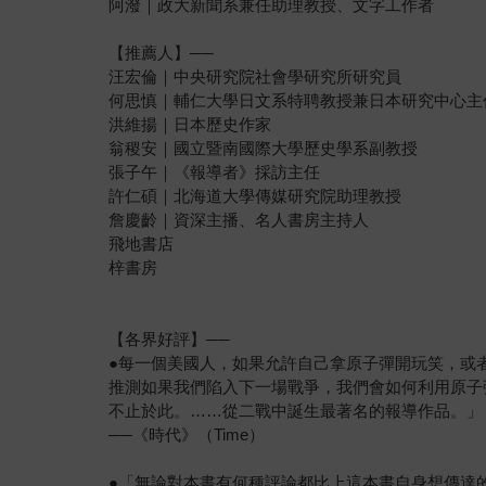
阿潑｜政大新聞系兼任助理教授、文字工作者
【推薦人】──
汪宏倫｜中央研究院社會學研究所研究員
何思慎｜輔仁大學日文系特聘教授兼日本研究中心主
洪維揚｜日本歷史作家
翁稷安｜國立暨南國際大學歷史學系副教授
張子午｜《報導者》採訪主任
許仁碩｜北海道大學傳媒研究院助理教授
詹慶齡｜資深主播、名人書房主持人
飛地書店
梓書房
【各界好評】──
●每一個美國人，如果允許自己拿原子彈開玩笑，或
推測如果我們陷入下一場戰爭，我們會如何利用原子
不止於此。……從二戰中誕生最著名的報導作品。」
──《時代》（Time）
●「無論對本書有何種評論都比上這本書自身想傳達