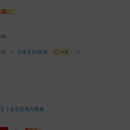
中斷！
上限
史地
＞
日本文化/民族
追蹤
?
年】
金石堂強力推薦