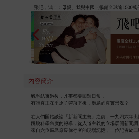
產出有別於政府宣傳報導的記者，紛紛收到驅逐出
【父親節禮物展】5折起，滿888送88點金幣
遂行侵略、犯下諸多惡貫滿盈的暴行後，如今卻企
約客》願意放手一搏，嘗試讓赫西進入日本。而赫
職守的愛國記者。雖然在獲得普立茲獎的小說《阿
他成為「特洛伊木馬」，通過了採訪核准，成功抵
一事完全一無所知。為了不讓消息洩漏，羅斯與蕭
被蒙在鼓裡，直到出刊後才發現自家廣告版面竟然
曾陷入糾結，但當他拿出二十一年前的第一期《紐
現真相，無所畏懼。」於是他說服了自己，這一期
地的新聞同業相繼推崇三人的膽識，盛讚這篇報導
內容簡介
以創作小說為主，直到四十年後他才重返故地，繼
頁的「編輯的話」，讀來仍令人玩味：「親愛的讀
戰爭結束過後，凡事都要回歸日常，
器的嚴重意涵。」
有誰真正在乎原子彈落下後，廣島的真實景況？
在人們開始談論「新新聞主義」之前，一九四六年出
跳脫科學角度的報導，從人道主義的立場展開新聞調
來自六位廣島原爆倖存者的現場記憶，一位記者於二