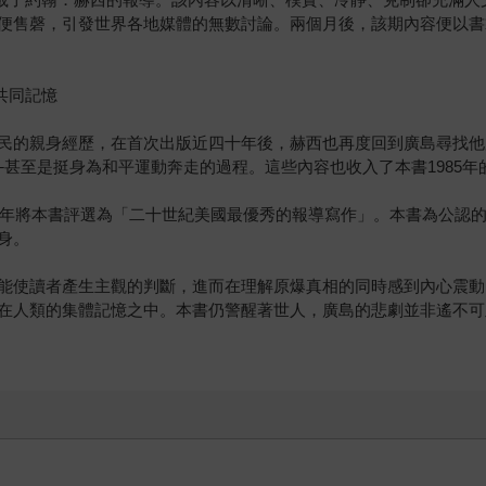
售磬，引發世界各地媒體的無數討論。兩個月後，該期內容便以書籍形式
共同記憶
民的親身經歷，在首次出版近四十年後，赫西也再度回到廣島尋找他
甚至是挺身為和平運動奔走的過程。這些內容也收入了本書1985
99年將本書評選為「二十世紀美國最優秀的報導寫作」。本書為公認
身。
能使讀者產生主觀的判斷，進而在理解原爆真相的同時感到內心震動
在人類的集體記憶之中。本書仍警醒著世人，廣島的悲劇並非遙不可