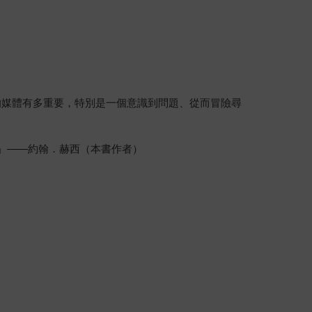
的媒體有多重要，特別是一個意識到問題、從而冒險尋
。」——約翰．赫西（本書作者）