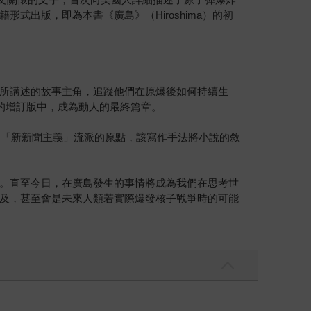
出版，即為本書《廣島》（Hiroshima）的初
所講述的故事主角，追蹤他們在原爆後如何持續生
年的增訂版中，成為動人的最終篇章。
的「新新聞主義」流派的原點，該寫作手法將小說的敘
。直至今日，在廣島發生的事情將成為我們在思考世
及，甚至會是未來人類若實際爆發核子戰爭時的可能