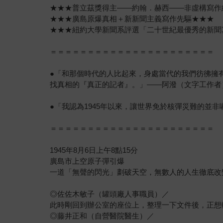
★★★普立茲獎得主——約翰．赫西——非虛構寫作
★★★廣島原爆真相＋新新聞主義寫作先驅★★★
★★★紐約大學新聞系評選「二十世紀最優秀的新聞
＝＝＝＝＝＝＝＝＝＝＝＝＝＝＝＝＝＝＝＝＝＝
●「和那個時代的人比起來，身處當代的我們彷彿擁
找真相的『真正的記者』。」——阿潑（文字工作者
●「我認為1945年以來，讓世界免於核彈災難的
＝＝＝＝＝＝＝＝＝＝＝＝＝＝＝＝＝＝＝＝＝＝
1945年8月6日上午8點15分
廣島市上空原子彈引爆
一道「無聲的閃光」劃破天空，無數人的人生徹底改
◎佐佐木敏子（罐頭廠人事職員）／
此時剛回到辦公室的座位上，整理一下文件後，正想
◎藤井正和（自營醫院醫生）／