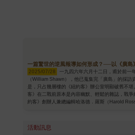
一篇驚世的逆風報導如何形成？──以《廣島
2025/07/28
一九四六年六月十二日，甫於前一年獲得普立茲獎的記者約翰．赫西（John Hersey）從東京發出電報，通知《紐約客》雜誌的副總編輯威廉．蕭恩
（William Shawn），他已蒐集完「廣島
是，只占幾層樓的《紐約客》辦公室明顯破舊不堪
客》在二戰前原本是內容幽默、輕鬆的雜誌，戰爭
約客》創辦人兼總編輯哈洛德．羅斯（Harold
承認他「讀到過分狂熱」。接下來幾天，羅斯、蕭
他們相信，這篇文章很可能會轟動世界。 這篇報導
的寫作緣起：一九四五年八月六日，原子彈在廣島
活動訊息
為「記者禁入區」；日本媒體更是被完全禁止報導