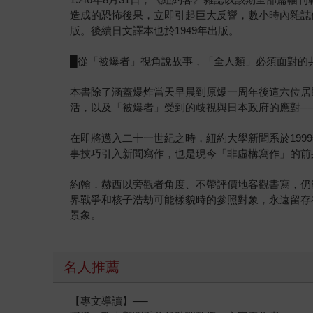
造成的恐怖後果，立即引起巨大反響，數小時內雜誌便
版。後續日文譯本也於1949年出版。
█從「被爆者」視角說故事，「全人類」必須面對的
本書除了涵蓋爆炸當天早晨到原爆一周年後這六位居
活，以及「被爆者」受到的歧視與日本政府的應對──
在即將邁入二十一世紀之時，紐約大學新聞系於19
事技巧引入新聞寫作，也是現今「非虛構寫作」的前
約翰．赫西以旁觀者角度、不帶評價地客觀書寫，仍
界戰爭和核子浩劫可能樣貌時的參照對象，永遠留存
景象。
名人推薦
【專文導讀】──