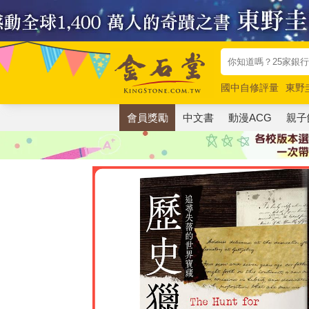
國中自修評量
東野
唯紅花綻放
奧德賽
會員獎勵
中文書
動漫ACG
親子