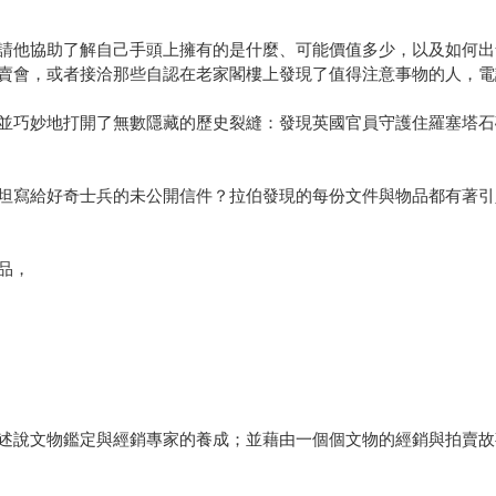
請他協助了解自己手頭上擁有的是什麼、可能價值多少，以及如何出
賣會，或者接洽那些自認在老家閣樓上發現了值得注意事物的人，電
並巧妙地打開了無數隱藏的歷史裂縫：發現英國官員守護住羅塞塔石
坦寫給好奇士兵的未公開信件？拉伯發現的每份文件與物品都有著引
品，
述說文物鑑定與經銷專家的養成；並藉由一個個文物的經銷與拍賣故