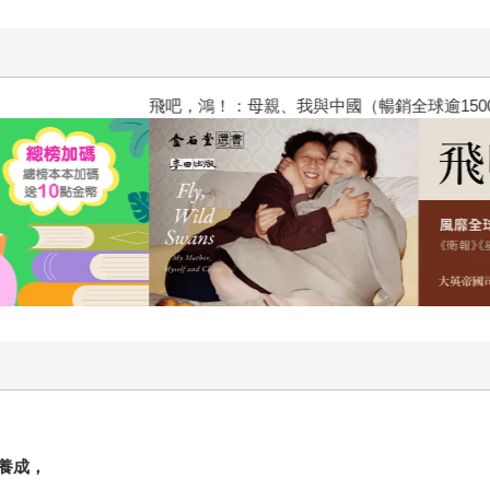
飛吧，鴻！：母親、我與中國（暢
養成，