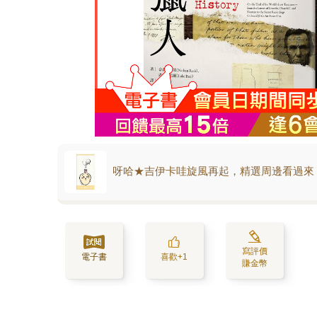
呀哈★吉伊卡哇旋風再起，精選周邊看過來
寫評價
電子書
喜歡+1
賺金幣