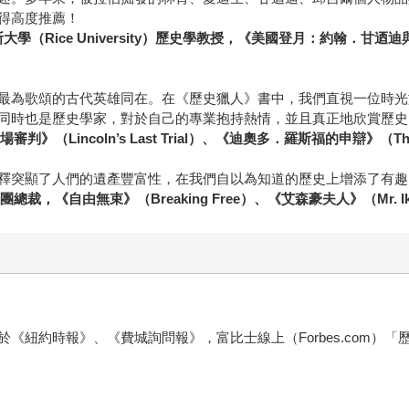
得高度推薦！
大學（Rice University）歷史學教授，《美國登月：約翰．甘迺迪與太空競賽
最為歌頌的古代英雄同在。在《歷史獵人》書中，我們直視一位時光
同時也是歷史學家，對於自己的專業抱持熱情，並且真正地欣賞歷史
Lincoln’s Last Trial）、《迪奧多．羅斯福的申辯》（Theodore 
釋突顯了人們的遺產豐富性，在我們自以為知道的歷史上增添了有趣
集團總裁，《自由無束》（Breaking Free）、《艾森豪夫人》（Mr. I
報》、《費城詢問報》，富比士線上（Forbes.com）「歷史講座」（H