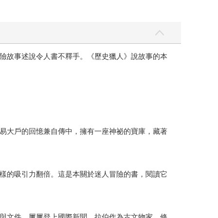
險故事述說令人書不釋手。《歷史獵人》說故事的本
簽名文件交易大戶的回憶兼自傳中，擁有一座神祕的寶庫，藏著
樣的吸引力翻倍。這是本關於迷人冒險的書，閱讀它
與文件，屢屢登上國際新聞。拉伯作為古文物家、修