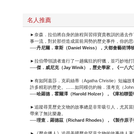
名人推薦
►奈森．拉伯將自身的旅程與習得寶貴教訓的過去作
事一流，對於那些造成當前局勢的歷史事件，你的思
──丹尼爾．韋斯（Daniel Weiss），大都會藝術
►拉伯帶領讀者進行了一趟瘋狂的狩獵，並巧妙地打
──傑．威尼克（Jay Winik），歷史學家，《一八
►有如阿嘉莎．克莉絲蒂（Agatha Christie
許多精彩的歷史。……如同模仿約翰．漢考克（John
──哈羅德．霍爾澤（Harold Holzer），《庫柏聯盟學院
►追蹤尋覓歷史文物的故事總是非常吸引人，尤其當
帶來了無比樂趣。
──理查．羅德茲（Richard Rhodes），《製作原子彈》（T
►《歷史獵人》追尋美國歷史罕見文物的故事使人著