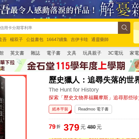
圭吾
楊双子
公益書包
16647續集
吉伊卡哇
通靈藥師
路邊攤新作
馬斯克
玩具總動員5
超慢跑
館
英文書
雜誌
電子書
文具
玩具親子
3C電玩
家
歷史獵人：追尋失落的世
The Hunt for History
探索「歷史文物界福爾摩斯」追尋那些珍
紙本平裝
Readmoo 電子書
379
79
折
元
480
元