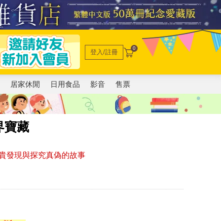
0
登入/註冊
電
居家休閒
日用食品
影音
售票
界寶藏
貴發現與探究真偽的故事