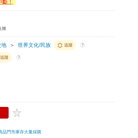
中斷！
上限
史地
＞
世界文化/民族
追蹤
?
追蹤
?
商品
門市庫存
大量採購