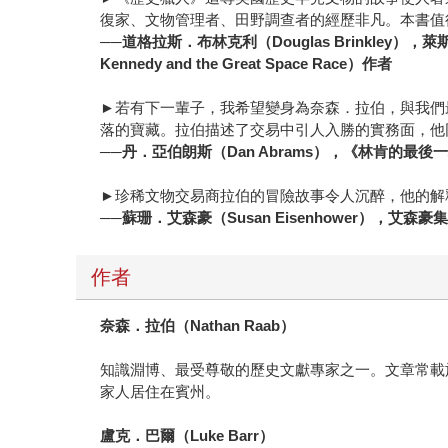
復家、文物管理者、田野調查者的經歷非凡。本書值
──道格拉斯．布林克利（Douglas Brinkley），萊斯
Kennedy and the Great Space Race）作者
►若有下一輩子，我希望變身為奈森．拉伯，與我們
落的寶藏。拉伯描述了交易中引人入勝的實務面，他
──丹．亞伯朗斯（Dan Abrams），《林肯的最後一場審判》（
►珍稀文物交易商拉伯的冒險故事令人沉醉，他的解
──蘇珊．艾森豪（Susan Eisenhower），艾森豪
作者
奈森．拉伯（Nathan Raab）
知識淵博、最受尊敬的歷史文獻專家之一。文章常載於《紐約時
家人居住在賓州。
盧克．巴爾（Luke Barr）