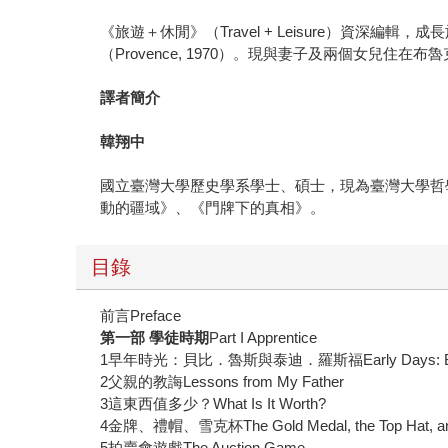
《旅遊＋休閒》（Travel + Leisure）資深編輯
（Provence, 1970）。現與妻子及兩個女兒住在布
譯者簡介
韓翔中
國立臺灣大學歷史學系學士、碩士，現為臺灣大學哲
動的疆域》、《門牌下的真相》。
目錄
前言Preface
第一部 學徒時期
Part I Apprentice
1早年時光：貝比．魯斯與泰迪．羅斯福Early Days: Babe Ru
2父親的教誨Lessons from My Father
3這東西值多少？What Is It Worth?
4金牌、禮帽、雪克杯The Gold Medal, the Top Hat, and 
5拍賣會遊戲The Auction Game