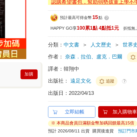
認購希望書包，幫助弱勢孩童上學不
15
預計最高可得金幣
點
?
100累1點 4點抵1元
HAPPY GO享
折抵無
分類：
中文書
＞
人文歷史
＞
世界
作者：
奈森．拉伯、盧克．巴爾
譯者：
韓翔中
加購
出版社：
遠足文化
追蹤
?
出版日：
2022/04/13
立即結帳
加入購物車
※ 本商品會員日滿額金幣加碼回饋最高15倍
預計 2026/08/11 出貨
購買後進貨
預訂門市