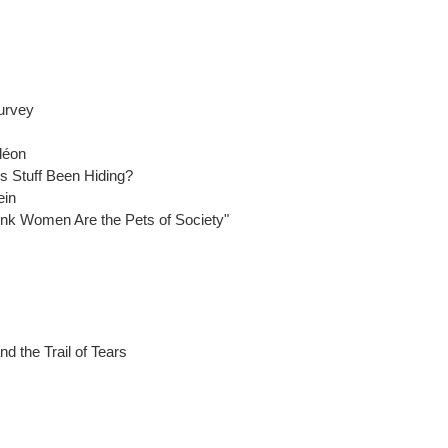
urvey
léon
tuff Been Hiding?
in
en Are the Pets of Society"
 Trail of Tears