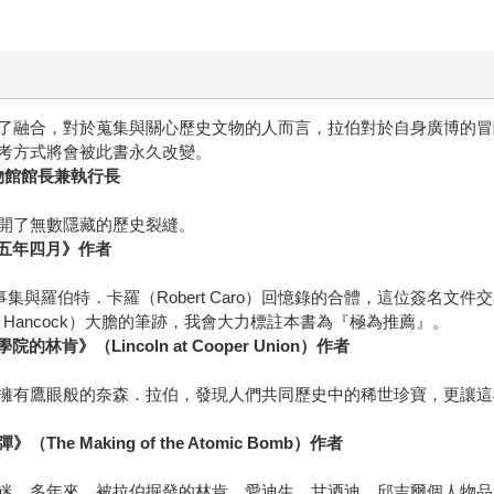
了融合，對於蒐集與關心歷史文物的人而言，拉伯對於自身廣博的冒
考方式將會被此書永久改變。
博物館館長兼執行長
開了無數隱藏的歷史裂縫。
六五年四月》作者
）短編故事集與羅伯特．卡羅（Robert Caro）回憶錄的合體，這位
 Hancock）大膽的筆跡，我會大力標註本書為『極為推薦』。
的林肯》（Lincoln at Cooper Union）作者
擁有鷹眼般的奈森．拉伯，發現人們共同歷史中的稀世珍寶，更讓這
he Making of the Atomic Bomb）作者
迷。多年來，被拉伯掘發的林肯、愛迪生、甘迺迪、邱吉爾個人物品