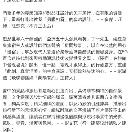
憑藉多年的專業知識和對品味設計的矢志篤行，在有限的資源
下，重新打造出教我「另眼相看」的套房設計。－－多傑．旺
姆．旺楚克（不丹王太后）
遊歷世界六十餘國的「亞洲五十大創意精英」丁一先生，緩緩蒐
集旅宿主人或設計師們無聲的「房間故事」。以自在淡然的用心
「慢宿」，解放現代人窘迫於柴米油鹽醬醋茶的僅容旋身。在5G
百倍速時代到來與移動通訊技術改變世界之際，《慢宿，在旅館
中發現祕境》開出「慢一點，靈魂才跟得上」的行旅處方，重建
「此刻。真實活著」的生命基調，安頓燥熱失速的心。－－彭瀞
儀（飛碟聯播網「蘭陽有約」主持人）
書中的景點和旅店都是精心挑選而出，具備非常獨特的自然景
觀、文化意涵與設計情感的場景。隨著筆者兼具東西方文學涵
養，獨具深度，精采細膩的畫面，以及巧妙的引經據典，描繪出
旅行當下的意境與心情；細膩雕琢的文字填補了照片傳達不出的
觸感與溫度，讓讀者在腦海裡慢慢醞釀與浮現出場景中的光影、
氣味、聲音、溫度與氛圍。－－彭文苑（行一建築設計總監／建
築師）