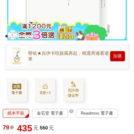
呀哈★吉伊卡哇旋風再起，精選周邊看過
加購
來
寫評價
電子書
喜歡+1
賺金幣
?
紙本平裝
金石堂 電子書
Readmoo 電子書
435
79
折
元
550
元