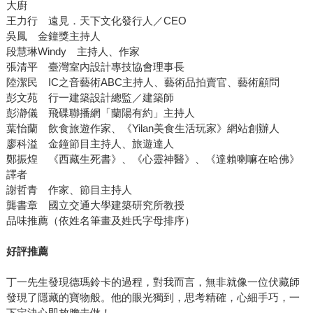
大廚
王力行 遠見．天下文化發行人／CEO
吳鳳 金鐘獎主持人
段慧琳Windy 主持人、作家
張清平 臺灣室內設計專技協會理事長
陸潔民 IC之音藝術ABC主持人、藝術品拍賣官、藝術顧問
彭文苑 行一建築設計總監／建築師
彭瀞儀 飛碟聯播網「蘭陽有約」主持人
葉怡蘭 飲食旅遊作家、《Yilan美食生活玩家》網站創辦人
廖科溢 金鐘節目主持人、旅遊達人
鄭振煌 《西藏生死書》、《心靈神醫》、《達賴喇嘛在哈佛》
譯者
謝哲青 作家、節目主持人
龔書章 國立交通大學建築研究所教授
品味推薦（依姓名筆畫及姓氏字母排序）
好評推薦
丁一先生發現德瑪鈴卡的過程，對我而言，無非就像一位伏藏師
發現了隱藏的寶物般。他的眼光獨到，思考精確，心細手巧，一
下定決心即放膽去做！