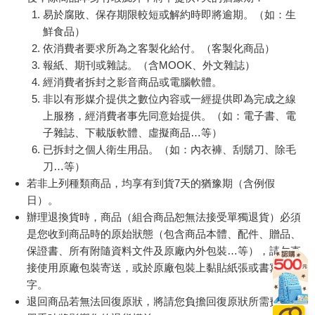
易於腐敗、保存期限較短或解約時即將逾期。（如：生
鮮食品）
依消費者要求所為之客製化給付。（客製化商品）
報紙、期刊或雜誌。（含MOOK、外文雜誌）
經消費者拆封之影音商品或電腦軟體。
非以有形媒介提供之數位內容或一經提供即為完成之線
上服務，經消費者事先同意始提供。（如：電子書、電
子雜誌、下載版軟體、虛擬商品…等）
已拆封之個人衛生用品。（如：內衣褲、刮鬍刀、除毛
刀…等）
若非上列種類商品，均享有到貨7天的猶豫期（含例假
日）。
辦理退換貨時，商品（組合商品恕無法接受單獨退貨）必須
是您收到商品時的原始狀態（包含商品本體、配件、贈品、
保證書、所有附隨資料文件及原廠內外包裝…等），請勿直
接使用原廠包裝寄送，或於原廠包裝上黏貼紙張或書寫文
字。
退回商品若無法回復原狀，將請您負擔回復原狀所需費用，