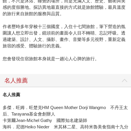
館，不只是沐浴、睡覺的場所，而是充滿人文、歷史、藝術與美
感的度假勝地。探訪異地最直接的方式就是旅館體驗，最具溫度
的旅行來自旅館的服務與品質。
作者歷時多年穿梭十三個國度，入住十七間旅館，筆下營造的氛
圍讓人想立即出發，鏡頭前的畫面令人目不轉睛、忘記呼吸。透
過建築、設計、人文、攝影、畫作、音樂等多元視野，重新定義
旅宿的感受、體驗旅行的意義。
您會發現住宿旅館本身就是一趟沁人心脾的旅行。
名人推薦
名人推薦
多傑．旺姆．旺楚克HM Queen Mother Dorji Wangmo 不丹王太
后、Tarayana基金會創辦人
卡第爾Jean-Michel Gathy 國際知名建築師
海科．尼德Heiko Nieder 米其林二星、高特米魯美食指南十九分