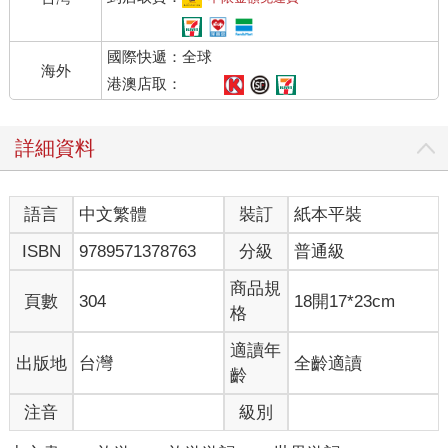
國際快遞：全球
海外
港澳店取：
詳細資料
語言
中文繁體
裝訂
紙本平裝
ISBN
9789571378763
分級
普通級
商品規
頁數
304
18開17*23cm
格
適讀年
出版地
台灣
全齡適讀
齡
注音
級別