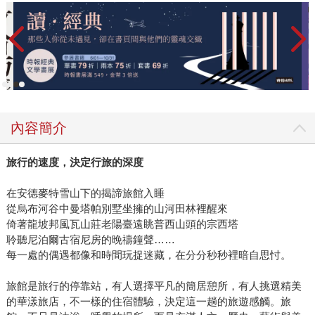
內容簡介
旅行的速度，決定行旅的深度
在安德麥特雪山下的揭諦旅館入睡
從烏布河谷中曼塔帕別墅坐擁的山河田林裡醒來
倚著龍坡邦風瓦山莊老陽臺遠眺普西山頭的宗西塔
聆聽尼泊爾古宿尼房的晚禱鐘聲……
每一處的偶遇都像和時間玩捉迷藏，在分分秒秒裡暗自思忖。
旅館是旅行的停靠站，有人選擇平凡的簡居憩所，有人挑選精美
的華漾旅店，不一樣的住宿體驗，決定這一趟的旅遊感觸。旅