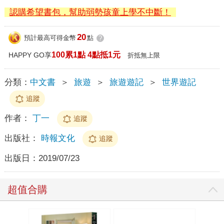
認購希望書包，幫助弱勢孩童上學不中斷！
20
預計最高可得金幣
點
?
100累1點 4點抵1元
HAPPY GO享
折抵無上限
分類：
中文書
＞
旅遊
＞
旅遊遊記
＞
世界遊記
追蹤
作者：
丁一
追蹤
出版社：
時報文化
追蹤
出版日：
2019/07/23
超值合購