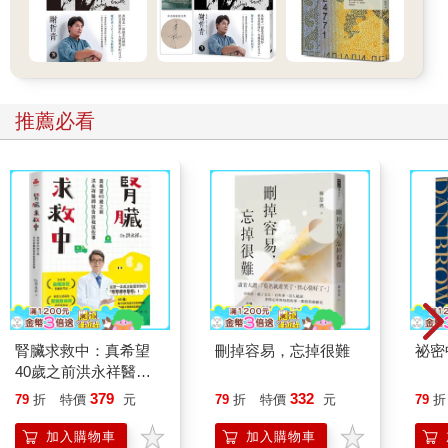
推薦必看
腎臟求救中：真希望
刪掉容易，忘掉很難
祕密
40歲之前洪永祥醫師
就告訴我這些事
379
332
79
折
特價
元
79
折
特價
元
79
折
加入購物車
加入購物車