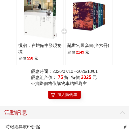
慢宿，在旅館中發現祕
亂世宏圖套書(全六冊)
境
定價
2149
元
定價
550
元
優惠時間：2026/07/10 ~2026/10/01
優惠組合價：
75
折
特價
2025
元
※實際價格依購物車結帳為主
加入購物車
活動訊息
時報經典展69折起
黃