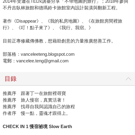
2014年受邀在TEDx講臺分享「不帶地圖的旅行」；2018年參與
不丹吉臥林旅館和德瑪鈴卡旅館室內設計裝潢與翻新工程。
著作《Disappear》、《我的私房地圖》、《在旅館房間裡旅
行》、《叮！點子來了》、《我行。我宿。》
目前正專修藏傳佛教，想藉助創意的力量推廣慈善工作。
部落格：vanceleeteng.blogspot.com
電郵：vancelee.teng@gmail.com
目錄
推薦序 跟著丁一在旅館裡尋寶
推薦序 旅人慢宿，真實活著！
推薦序 找尋自我與認識自己的旅程
作者序 慢一點，靈魂才跟得上。
CHECK IN 1
慢宿祕境 Slow Earth