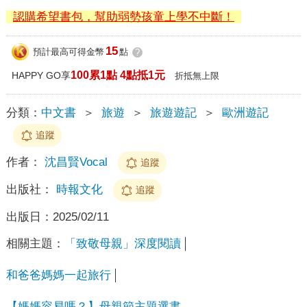
認購希望書包，幫助弱勢孩童上學不中斷！
15
預計最高可得金幣
點
?
100累1點 4點抵1元
HAPPY GO享
折抵無上限
分類：
中文書
＞
旅遊
＞
旅遊遊記
＞
歐洲遊記
追蹤
作者：
沈昌賢Vocal
追蹤
出版社：
時報文化
追蹤
出版日：
2025/02/11
相關主題：
「致敬母親」深度閱讀
和爸爸媽媽一起旅行
【媽媽容易嗎？】母親節主題選書