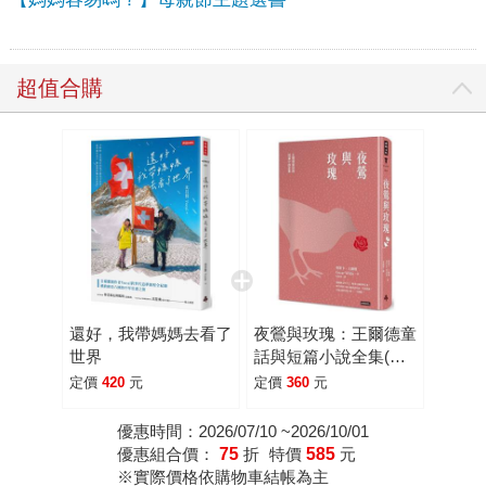
超值合購
還好，我帶媽媽去看了
夜鶯與玫瑰：王爾德童
世界
話與短篇小說全集(精
裝版)
定價
420
元
定價
360
元
優惠時間：2026/07/10 ~2026/10/01
優惠組合價：
75
折
特價
585
元
※實際價格依購物車結帳為主