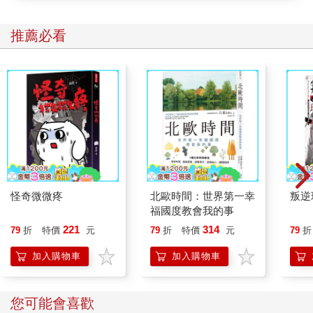
不同的風土民情，累積更多的見聞；藉由實際比較，我更確定什
麼是好與壞，一點一點地重新形塑了自己的價值觀。
推薦必看
人生有限，怎能不盡力去多看看？這六年來，我走遍了北京、哈
爾濱、延邊、青島、泉州、廈門、杭州、南京、武漢、蘇州、青
海、甘肅、長沙、株洲、海口、成都、重慶、澳門、西安等地。
體驗了零下七度夜晚的萬里長城、世界第三極的高原、大雪紛飛
的雪山之村、六百多年歷史的帝王塚、國共內戰的古戰場、抗日
戰爭的破碎倉庫、唐僧取經的古道、千年壁畫的石窟、同框詩人
的樓宇、江南水鄉的河道古鎮、鎮壓三江災厄的巨佛像、始皇帝
地下王國的兵俑們……
中年出走的這七年，不僅豐盈了我，打磨了我的人生，也讓我開
始有餘裕去關心在台灣親愛的家人。要不是家人們把自己照顧得
很好，在重要時刻互相幫忙，我也不會有餘裕在自己選擇的道路
怪奇微微疼
北歐時間：世界第一幸
叛逆
上努力前進。因爲家人之間彼此有愛，讓我即使在外打拚也覺得
福國度教會我的事
心安。
221
314
79
折
特價
元
79
折
特價
元
79
折
更重要的是，它讓我願意分享更多的愛給這個世界。這七年在異
鄉的旅程，幫助我從零開始累積了完成夢想的經驗值，像是解決
加入購物車
加入購物車
問題的自信、攝影技巧，成為我日後帶領母親長途旅行的技能，
也是始料未及的事。如果是七年前和神媽出國旅行，我可能沒有
辦法留下心目中最美好的畫面，因為那時候的攝影和後製能力都
您可能會喜歡