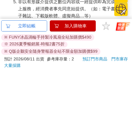
非以有形媒介提供之數位內容或一經提供即為完成之線
上服務，經消費者事先同意始提供。（如：電子書、電
子雜誌、下載版軟體、虛擬商品…等）
已拆封之個人衛生用品。（如：內衣褲、刮鬍刀、除毛
立即結帳
加入購物車
刀…等）
若非上列種類商品，均享有到貨7天的猶豫期（含例假
※ FUNY冰晶渦輪手持製冷風扇全站加購價$490
※ 2026夏季暢銷展-時報2書75折
日）。
辦理退換貨時，商品（組合商品恕無法接受單獨退貨）必須
※ Q版企鵝安全隨身警報器全站不限金額加購價$99
是您收到商品時的原始狀態（包含商品本體、配件、贈品、
預計 2026/08/11 出貨
參考庫存量：2
預訂門市商品
門市庫存
保證書、所有附隨資料文件及原廠內外包裝…等），請勿直
大量採購
接使用原廠包裝寄送，或於原廠包裝上黏貼紙張或書寫文
字。
退回商品若無法回復原狀，將請您負擔回復原狀所需費用，
嚴重時將影響您的退貨權益。