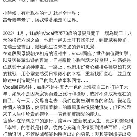
小時候，有母親在的地方就是全世界；
當母親年老了，換我帶著她走向世界。
2023年1月，41歲的Vocal帶著73歲的母親展開了一場為期三十八
天的橫跨六國之旅。他們一起去土耳其找浪漫，到挪威看極光，
在瑞士登雪山，體驗此生從未看過的夢幻風景。
在這段與母親朝夕相處的過程中，Vocal面臨了世代價值觀衝擊，
以及與長輩出遊的難題，但是敞開心胸對話之後發現，神媽媽是
位默契十足的神隊友。一路上，他們用好奇心迎接各種突如其來
的挑戰，用心靈去感受日常微小的幸福，重新找回童心，並且在
旅途中創造屬於自己的動人故事和回憶……
Vocal回顧過往，如果不是在五光十色的上海獨自工作打拚了六
年，如果不是因為寂寞而愛上旅行和攝影，或許不會成為現在的
自己。有一天，父母會老去，我們也將告別青春的容顏。變老是
件惱人的事情，健康隨著臉上的膠原蛋白慢慢地流失，但它卻帶
來了人生中珍貴的禮物——表達和實踐愛的能力。
這趟不在預料之中的旅行，讓Vocal重新展望人生，更深刻體會到
「幸福」的意義是什麼。從內心充滿自我懷疑到滿載而歸，他用
行動證明，不管幾歲都能夠擁有出走的勇氣；與其等到想要出發