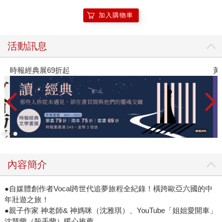
加入購物車
活動訊息
時報經典展69折起
黃
內容簡介
●自媒體創作者Vocal跨世代追夢旅程全紀錄！橫跨歐亞六國的中
年壯遊之旅！
●親子作家 神老師& 神媽咪（沈雅琪）、YouTube「姐姐愛開車」
沈慧蘭（殺手蘭）暖心推薦