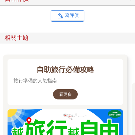
很多人來說，人生最大的幸福之一就是在旅途中有至親相伴，只
是很多人或許也跟我們一樣，因為工作和各種現況的羈絆而無法
實現！也謝謝弟弟用書本完整記錄了這趟旅程，讓每一個人都能
寫評價
分享這份愛和幸福。
自序：每一段經歷，都會在未來用不同形式來豐富自己
相關主題
七年前，我做了一個人生中比較重大的決定，那就是去上海工
作。
這意味著我必須和在台灣的家人、朋友暫時告別，以及放下累積
多年的工作人脈和成績，重新開始了。
其實，我離開台灣前的最後一份工作很受公司重用，而且薪資也
自助旅行必備攻略
達到了年輕時覺得不敢想像的水準，算是圓夢了。可是，對當時
旅行準備的人氣指南
三十五歲的我來說，眼前大概只剩下這個機會去親身台灣以外的
生活和文化。不管結果是好或壞，我都想去看，去感受，去嘗
試。
看更多
我一向認為外界和媒體報導的說法只能當作參考，除非親自參與
或是看到，否則不太會妄下定論，因為這世界上有太多不同立場
和聲音了。一件事情的好與壞，親身體驗都不一定準確，更何況
是聽別人說呢。我想透過長期在當地生活，獲得不一樣的人生體
驗。
在上海闖盪的近七年時間裡，我過著和在地人一樣的生活，可能