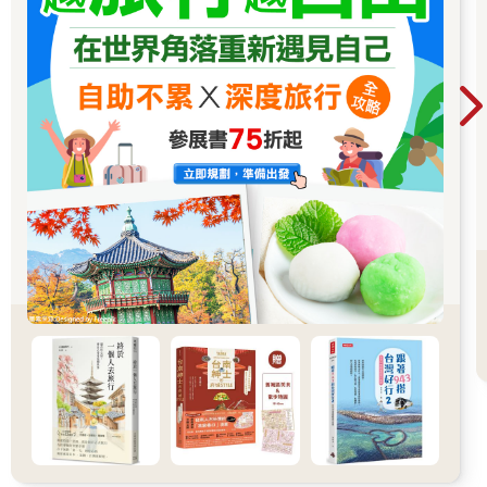
一大早跟通勤上班族們一起在車站擠地鐵，下午在法租界的百年
洋樓間漫步，晚上出現在從小就慕名的「精武門」故事發源地；
來到文學家魯迅的故居，或許轉個彎就是蔣家人住過的官邸，走
幾步就是張愛玲住過的公寓……從沒想過，自己會與書本中出現
過的歷史舞臺靠得這麼近。
平常我會到菜市場買菜，鑽進知名巷弄裡的各式小店試吃，走進
弄堂、拆遷區域，跟一路上遇到的老闆、工人、司機、學生、老
人們閒聊，但我也會與買東西時插隊、在地鐵下車時不禮讓的陌
生人當場吵起架來，與溫暖有禮的服務員禮尚往來。疫情期間，
我跟著大家一起被封控了七十八天，我們在深夜偷偷出門以物易
物、早起搶菜、每天排隊核酸檢測，深入在地的生活著。
我住在有幾十年歷史、外表乾淨、老人多、樹多的老社區，天天
都聞到鄰居煮菜飄來的香味，日日聽到鄰居吹奏樂器聲。這就是
生活，是我想看見的、跳脫原本生活圈的城市風貌。雖然一個人
住難免寂寞，但每當我走出住處的大門，就像是在某個陌生又新
鮮的地方旅遊，這讓我愛上了孤獨的自處時間。
生活中有各種鳥事，遇到委屈、不公平和令人煩心的事，但也有
幸運、新鮮、驚喜、順遂、美麗。體驗過什麼是好的，才知道哪
裡不夠好；體驗過什麼是糟糕的，才知道什麼是好得驚人。既然
付出了離開家鄉的代價，只要一有機會，我都會盡量去探索各地