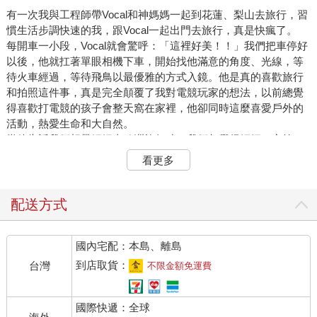
有一次我與工程師帶Vocal和神媽媽一起到花蓮、梨山去旅行，習
慣生活步調快速的我，跟Vocal一起出門去旅行，真是快瘋了。
每開車一小段，Vocal就會驚呼：「這裡好美！！」我們把車停好
以後，他就扛著單眼相機下車，開始找他滿意的角度、光線，等
待火車經過，等待飛鳥以最優雅的方式入鏡。他是真的喜歡旅行
和拍照這件事，真是完全顛覆了我對電競玩家的想法，以前總覺
得喜歡打電競的孩子會整天窩在家裡，他卻同時這麼喜愛戶外的
活動，熱愛生命和大自然。
當他告訴我們想帶媽媽去歐洲旅行時，我們都覺得媽媽一定第一
時間就會婉拒他。因為這麼多年來，媽媽的工作、家務忙碌，就
看更多
連我們想帶她去外地兩天一夜，她也常常擔心工作而無法跟我們
出遊，長期為家庭的經濟操勞，從來捨不得在自己的身上多花
錢。
配送方式
沒想到媽媽竟然一口答應！第一次跟弟弟出國去玩，就玩了三十
八天，到挪威看極光、到瑞士滑雪、到北極圈看無敵雪景、到土
國內宅配：本島、離島
耳其看遍地的貓咪、搭了馴鹿雪橇、到德國去看姊姊、到義大利
看米蘭大教堂……我想不只是我，媽媽應該在出發前都沒有想過
到店取貨：
台灣
不限金額免運費
這輩子竟然能有這麼棒的一段旅行。
看到Vocal書中詳述旅行的過程讓人身歷其境，看到每一張美景照
國際快遞：全球
片都讓我驚呼連連，怎麼能有這麼美的地方！！怎麼能拍得這麼