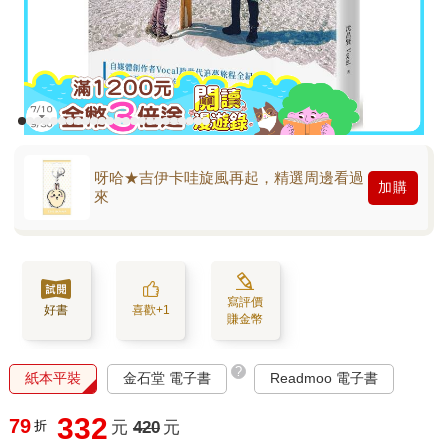
呀哈★吉伊卡哇旋風再起，精選周邊看過
加購
來
寫評價
好書
喜歡+1
賺金幣
?
紙本平裝
金石堂 電子書
Readmoo 電子書
332
79
折
元
420
元