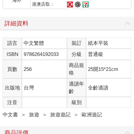
海外
美！！感謝Vocal帶媽媽出遊，讓辛苦一輩子的媽媽能有這麼棒的
港澳店取：
回憶。
詳細資料
推薦序
踏上幸福的旅程 YouTube「姐姐愛開車」 沈慧蘭（殺手蘭）
語言
中文繁體
裝訂
紙本平裝
我和弟弟差六歲，小時候常帶著他到處玩，但長大後每當別人問
起我和弟弟小時候的趣事，印象最深的竟然是我騎腳踏車載他，
ISBN
9786264192033
分級
普通級
把他的頭摔破一個洞，然後我被爸爸打得半死……天啊！和弟弟
從小到大這麼多美好的回憶竟然都忘了，只記得弟弟摔破頭。每
商品規
頁數
256
25開15*21cm
次很想補充說明我們深似海的親情，記憶卻都好模糊，如果小時
格
候我有寫日記，應該就能證明我是如何虐待他，啊！不是，是如
何疼愛他。
適讀年
出版地
台灣
全齡適讀
這幾年弟弟帶著媽媽到歐洲深度旅遊，留下好多珍貴的回憶和紀
齡
錄。身為女兒和姊姊，真的很開心兩個我深愛的親人，可以一起
注音
級別
創造這麼美好的旅程。而弟弟這幾年開始攝影和寫作，我也才發
現他除了曾是電競國手的身分以外，竟然也是個有溫度的攝影師
中文書
＞
旅遊
＞
旅遊遊記
＞
歐洲遊記
和作家，常讓我看著他的照片和文字，猶如在每一則溫暖的故事
身歷其境。
謝謝弟弟帶媽媽出去玩，一起去看遍世界最美好的風景。我想對
商品評價