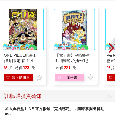
還不夠成熟。此外，我可能撐不了三十八天，也沒有勇氣跟陌生
人互動，回來後恐怕只說得出「很漂亮」、「超美」和「好貴」
這樣的評語。幸好七年後的今天，神媽還是非常健康，我也因為
這幾年不間斷練習，攝影精進了許多。
總之，我很開心能運用過去一步一腳印走來的經驗，一起回頭與
家人創造更多美好的回憶，以及動人的故事！
ONE PIECE航海王
【電子書】星喵醫生
Pen
(首刷限定版) 114
4─ 聽聽我的煩惱吧-假
壓果
期挑戰
桿
123
231
85
折
特價
元
特價
元
85
折
加入購物車
電子書
訂購/退換貨須知
加入金石堂 LINE 官方帳號『完成綁定』，隨時掌握出貨動
態：