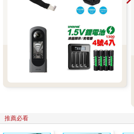
交通：JR─原宿站竹下通口出站，沿表參道方面前進，遇到明治
通左轉，在GAP隔壁
網址：http://www.hanjiro.co.jp/
★日系小女人風的Grisp up-stairs
Grisp up-stairs的二手衣不像印象中那麼美式，在還沒步上位於二
樓的店面之前，就可以先從樓梯口展示的人偶身上看到，Grisp
up-stairs的衣著風格充滿了日系小女人味。輕輕走上二樓，一進
門就可以感受到店家營造出的溫馨氣氛，這裡雖然店面不大，但
是東西乾淨、貨源也很充足，加上店裡有一扇大玻璃窗，所以空
間相當明亮。很推薦走日系小女人風的人來逛逛Grisp up-stairs，
記得把衣服一件件拿起來比，不要怕麻煩喔，保證妳會滿載而
歸。
【DATA】
Grisp up-stairs
地址：東京都澀谷區神南1-17-3；神南sun大樓二樓
電話：03-5458-8377
推薦必看
營業時間：11:00～20:00
交通：JR─澀谷站八公口出站，順著西武百貨方向走到PARCO，
再往澀谷公會堂方向走約三分鐘