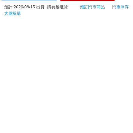
ATM提款機，請不要聽從指示，以免受騙上當！
預計 2026/08/15 出貨
購買後進貨
預訂門市商品
門市庫存
退換貨須知：
大量採購
**提醒您，鑑賞期不等於試用期，退回商品須為全新狀態**
依據「消費者保護法」第19條及行政院消費者保護處公告之
「通訊交易解除權合理例外情事適用準則」，以下商品購買
後，除商品本身有瑕疵外，將不提供7天的猶豫期：
易於腐敗、保存期限較短或解約時即將逾期。（如：生
鮮食品）
依消費者要求所為之客製化給付。（客製化商品）
報紙、期刊或雜誌。（含MOOK、外文雜誌）
經消費者拆封之影音商品或電腦軟體。
非以有形媒介提供之數位內容或一經提供即為完成之線
上服務，經消費者事先同意始提供。（如：電子書、電
子雜誌、下載版軟體、虛擬商品…等）
已拆封之個人衛生用品。（如：內衣褲、刮鬍刀、除毛
刀…等）
若非上列種類商品，均享有到貨7天的猶豫期（含例假
日）。