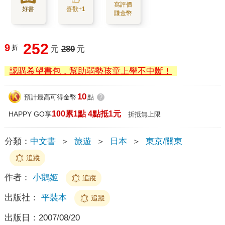
寫評價
好書
喜歡+1
賺金幣
252
9
折
元
280
元
認購希望書包，幫助弱勢孩童上學不中斷！
10
預計最高可得金幣
點
?
100累1點 4點抵1元
HAPPY GO享
折抵無上限
分類：
中文書
＞
旅遊
＞
日本
＞
東京/關東
追蹤
作者：
小鵝姬
追蹤
出版社：
平裝本
追蹤
出版日：
2007/08/20