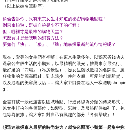
（以上依姓名筆劃序）
偷偷告訴你，只有東京女生才知道的祕密購物地點喔！
到東京旅遊，逛街血拚是少不了的行程！
但，哪裡才是最棒的購物天堂？
怎麼買才是最聰明的消費方法？
要如何『快』、『狠』、『準』地掌握最新的流行情報呢？
現在，愛美的女生們有福囉！在東京生活多年、以獨家省錢功夫
過著公主般生活的小鵝姬，以最精明的眼光，推薦東京最流行、
最好逛的『穴場』（私房景點），從女生難以抵擋的名牌包、瘋
狂收集的美麗高跟鞋，到永遠少一件的衣服、可愛的創意雜貨，
以及必逛的美容藥妝店……讓大家都能像在地人一樣聰明shoppin
g！
全書打破一般旅遊書以區域地點、行進路線為分類的傳統形式，
以女生打扮的各個部位，如髮型、彩妝，及服飾配件如鞋子、包
包等為依據，讓大家針對自己有興趣的部分『各個擊破』！
想迅速掌握東京最新的時尚魅力？就快來跟著小鵝姬一起集中妳