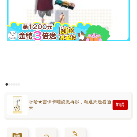
呀哈★吉伊卡哇旋風再起，精選周邊看過
加購
來