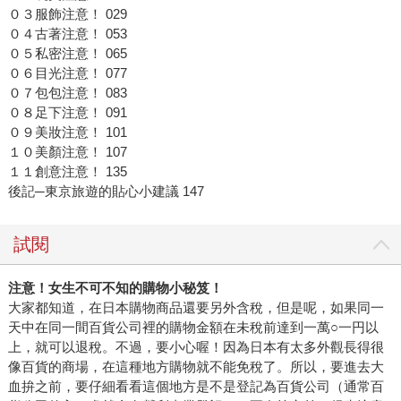
０３服飾注意！ 029
０４古著注意！ 053
０５私密注意！ 065
０６目光注意！ 077
０７包包注意！ 083
０８足下注意！ 091
０９美妝注意！ 101
１０美顏注意！ 107
１１創意注意！ 135
後記─東京旅遊的貼心小建議 147
試閱
注意！女生不可不知的購物小秘笈！
大家都知道，在日本購物商品還要另外含稅，但是呢，如果同一
天中在同一間百貨公司裡的購物金額在未稅前達到一萬○一円以
上，就可以退稅。不過，要小心喔！因為日本有太多外觀長得很
像百貨的商場，在這種地方購物就不能免稅了。所以，要進去大
血拚之前，要仔細看看這個地方是不是登記為百貨公司（通常百