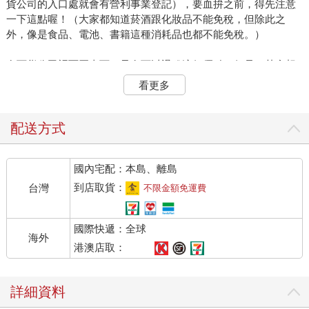
貨公司的入口處就會有營利事業登記），要血拚之前，得先注意
一下這點喔！（大家都知道菸酒跟化妝品不能免稅，但除此之
外，像是食品、電池、書籍這種消耗品也都不能免稅。）
在百貨公司裡面買東西，只有可以退稅這個優點，但是，其實想
要買到特殊的衣服或怪異的品牌，就一定是在○○商場或不是登記
看更多
為百貨公司的地方才買得到，像是PARCO、LUMINE等……不
過，這些資訊很多導覽書上都有，所以本篇著重介紹的，就是一
些購物的好穴場。
配送方式
古著注意！
國內宅配：本島、離島
二手‧搭配‧名物
除了最流行的服飾之外，在日本，也有一派的穿法是表現自己的
到店取貨：
台灣
不限金額免運費
創意，那就是──古著。所謂的古著，也就是二手衣物，在原宿與
中目黑可是頗多年輕人尊崇著的王道穿著！現在日本的年輕人，
國際快遞：全球
已經很能在這樣的二手環境中，找出充滿自我風格的搭配法了，
海外
雖然是二手衣，但只要充分運用想像力，以及大膽的嘗試搭配，
港澳店取：
把這些便宜的二手衣加上當令流行元素，一樣可以花小錢穿出一
身流行與創意。不過，琳瑯滿目的古著店，光是外觀或氣味裡就
詳細資料
會讓人產生小小的卻步，想要一探日本古著世界的內幕，還真是
需要一些勇氣呢！本單元為大家介紹的古著店，店面與店內裝潢