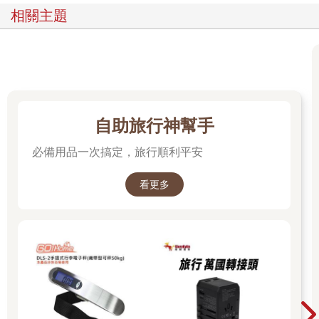
相關主題
★HANJIRO特賣會搶好康
HANJIRO可是間大大有名的古著連鎖店，這裡男裝、女裝、毛
帽、眼鏡、皮帶等各式配件都有。更不可錯過的好康是，這裡不
定期會舉辦超特價特賣會，例如『polo衫全部390円均一價特
賣』；『粗針毛衣全面特價790円，賣完為止！』；『短T限時特
價290円！』每次只要一有這樣的特賣活動，真的就可以在現場看
到超高的提袋率。
自助旅行神幫手
HANJIRO與日本古著世界幾乎已經畫上了等號，所以HANJIRO
必備用品一次搞定，旅行順利平安
除了在日本各地都擁有分店，而且每間店的貨源還不盡相同，但
款式卻一樣齊全眾多。如果妳喜歡古著搭配法，想把自己的創意
看更多
穿上身，那絕對值得花上半天時間在這裡尋寶、試穿、搭配出屬
於自我風格的古著風。
【DATA】
HANJIRO（HARAJUKU店）
地址：東京都澀谷區神宮前4-31-10；YMスクエア原宿三、四樓
電話：03-3796-7303
營業時間：11:00～20:00