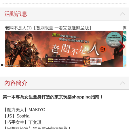
活動訊息
老闆不是人(1)【首刷限量 一看完就遞辭呈版】
閱
內容簡介
第一本專為女生量身打造的東京玩樂shopping指南！
【魔力美人】MAKIYO
【JS】Sophia
【巧手女生】丁文琪
【日劇評論家】黑鳥麗子熱情推薦！