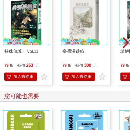
★穿出品味的BLAXSMITH
如果妳不擅長搭配，又想要能讓妳穿出品味的二手衣，就是一定
要來BLAXSMITH看看了。這裡有許多女人味十足的連身的洋裝和
套裝，很多只要單穿就很不賴；冬天的時候，也會有許多長靴，
不妨來此尋尋寶。不過，逛二手衣店最重要的就是耐心，要一件
件拿起來比較、試穿，花點時間才可以找到喜歡又便宜的衣服
喔！
特殊傳說Ⅲ vol.11
臺灣漫遊錄
請解
【DATA】
253
300
79
折
特價
元
79
折
特價
元
79
折
BLAXSMITH
地址：東京都澀谷區神南1-15-112
加入購物車
加入購物車
電話：03-3780-7718
營業時間：11:00～20:00
交通：JR─澀谷站八公口出站，順著西武百貨方向走到PARCO，
您可能也需要
再往澀谷公會堂方向走約五分鐘