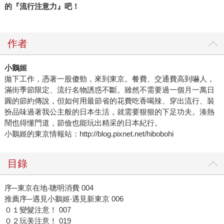
的『流行注意力』吧！
作者
小鵝姬
拋下工作，憑著一股傻勁，來到東京。餐費、交通費高到嚇人，
滿街季節限定、流行名物誘惑不斷。雖然不需要過一個月一萬日
圓的節約傳說，但如何用最節省的花費吃香喝辣、穿出流行、裝
扮品味過著我公主般的日本生活，就需要狠狠的下足功夫。湊熱
鬧也得懂門道，節儉也能玩出精采的日本紀行。
小鵝姬的東京情報站：http://blog.pixnet.net/hibobohi
目錄
序─東京在地‧聰明消費 004
推薦序─遇見小鵝姬‧遇見新東京 006
０１變髮注意！ 007
０２玩美注意！ 019