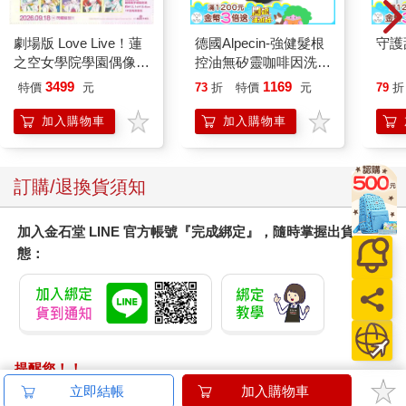
劇場版 Love Live！蓮
德國Alpecin-強健髮根
守護
之空女學院學園偶像俱
控油無矽靈咖啡因洗髮
樂部 Bloom Garden
凝露375ml/瓶-C1強健
3499
1169
特價
元
73
折
特價
元
79
折
Party蓮之空預售大套
髮根(護髮洗髮精/男士
組
調理頭皮洗髮液/0矽靈
加入購物車
加入購物車
滋潤洗頭髮水/一般髮
質適用)
訂購/退換貨須知
加入金石堂 LINE 官方帳號『完成綁定』，隨時掌握出貨動
態：
提醒您！！
金石堂及銀行均不會請您操作ATM! 如接獲電話要求您前往
立即結帳
加入購物車