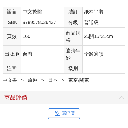
都相當明亮，不用擔心喔！
語言
中文繁體
裝訂
紙本平裝
★首選入門店！EXPÉDITION MODE
ISBN
9789578036437
分級
普通級
初次想嘗試古著的人，可以到EXPÉDITION MODE來走走。在中
目黑，EXPÉDITION MODE可是赫赫有名的店喔！店面共分為兩
商品規
頁數
160
25開15*21cm
層樓，一樓販賣二手的古著，二樓則是男、女生的新裝，即使不
格
是專程為古著而來的人，也可以逛逛。這裡的古著比較具有中性
風、感覺比較酷一點，完全與想像中一般的古著店給人的印象不
適讀年
出版地
台灣
全齡適讀
同。很建議剛踏入古著世界的型男型女，先到這裡來薰陶一下
齡
吧！
注音
級別
【DATA】
中文書
＞
旅遊
＞
日本
＞
東京/關東
EXPÉDITION MODE（中目黒本店）
地址：東京都目黑區上目黑1-6-5；森大樓一、二樓
電話：03-3760 -3746
商品評價
營業時間：平日12:00～21:00；星期六、日、例假日11:00～
21:00；全年無休
交通：東急東橫線─中目黑站出來，過馬路沿鐵軌右邊小路徒步
寫評價
約兩分鐘
網址：http://www.p-g-m.co.jp/