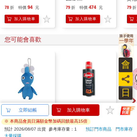
Kazakhstan（作者限
旅
94
474
78
折
特價
元
79
折
特價
元
79
折
量親筆簽名版，三款簽
名隨機出貨）
加入購物車
加入購物車
您可能會喜歡
員
日
皮克敏 玩偶吊飾 吊飾
德國Alpecin-強健髮根
吉伊
立即結帳
加入購物車
娃娃 絨毛玩偶 花朵 葉
控油無矽靈咖啡因洗髮
伊卡
※ 本商品會員日滿額金幣加碼回饋最高15倍
子 藍色皮克敏 紅色皮
凝露375ml/瓶-C1強健
285
1169
59
折
特價
元
73
折
特價
元
9
折
克敏 黃色皮克敏
髮根(護髮洗髮精/男士
預計 2026/08/07 出貨
參考庫存量：1
預訂門市商品
門市庫存
Pikmin 任天堂 三英貿
調理頭皮洗髮液/0矽靈
大量採購
加入購物車
加入購物車