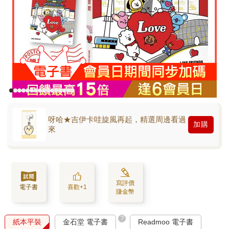
呀哈★吉伊卡哇旋風再起，精選周邊看過
加購
來
寫評價
電子書
喜歡+1
賺金幣
?
紙本平裝
金石堂 電子書
Readmoo 電子書