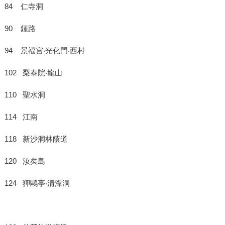
84 仁寺洞
90 鍾路
94 景福宮‧光化門‧西村
102 梨泰院‧龍山
110 聖水洞
114 江南
118 新沙洞林蔭道
120 汝矣島
124 狎鷗亭‧清潭洞