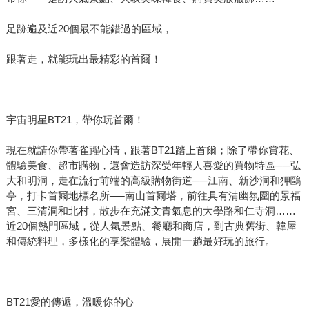
足跡遍及近20個最不能錯過的區域，
跟著走，就能玩出最精彩的首爾！
宇宙明星BT21，帶你玩首爾！
現在就請你帶著雀躍心情，跟著BT21踏上首爾；除了帶你賞花、
體驗美食、超市購物，還會造訪深受年輕人喜愛的買物特區──弘
大和明洞，走在流行前端的高級購物街道──江南、新沙洞和狎鷗
亭，打卡首爾地標名所──南山首爾塔，前往具有清幽氛圍的景福
宮、三清洞和北村，散步在充滿文青氣息的大學路和仁寺洞……
近20個熱門區域，從人氣景點、餐廳和商店，到古典舊街、韓屋
和傳統料理，多樣化的享樂體驗，展開一趟最好玩的旅行。
BT21愛的傳遞，溫暖你的心