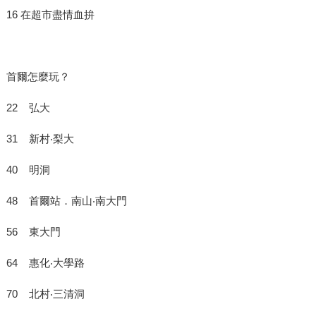
16 在超市盡情血拚
首爾怎麼玩？
22 弘大
31 新村‧梨大
40 明洞
48 首爾站．南山‧南大門
56 東大門
64 惠化‧大學路
70 北村‧三清洞