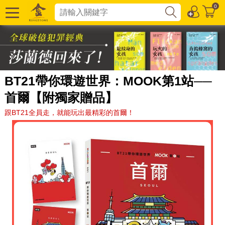
0
BT21帶你環遊世界：MOOK第1站──
首爾【附獨家贈品】
跟BT21全員走，就能玩出最精彩的首爾！