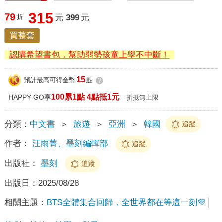
315
79
折
元
399
元
買整套
認購希望書包，幫助弱勢孩童上學不中斷！
15
預計最高可得金幣
點
?
100累1點 4點抵1元
HAPPY GO享
折抵無上限
分類：
中文書
＞
旅遊
＞
亞洲
＞
韓國
追蹤
作者：
汪雨菁、墨刻編輯部
追蹤
出版社：
墨刻
追蹤
出版日：
2025/08/28
相關主題：
BTS全體集合回歸，全世界都在等這一刻💜