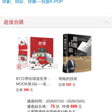
韓劇、韓綜、韓團~~我愛K-POP
超值合購
BT21帶你環遊世界：
簡報的技術
MOOK第1站──首爾
定價
520
元
【附獨家贈品】
定價
399
元
優惠時間：2026/07/10 ~2026/10/01
優惠組合價：
75
折
特價
689
元
※實際價格依購物車結帳為主