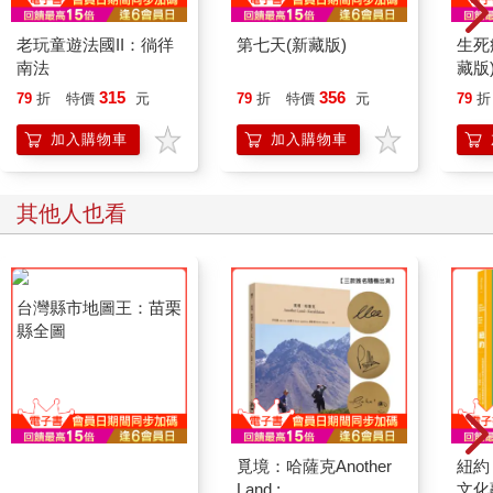
老玩童遊法國II：徜徉
第七天(新藏版)
生死
南法
藏版
315
356
79
折
特價
元
79
折
特價
元
79
折
加入購物車
加入購物車
其他人也看
台灣縣市地圖王：苗栗
覓境：哈薩克Another
紐約
縣全圖
Land :
文化