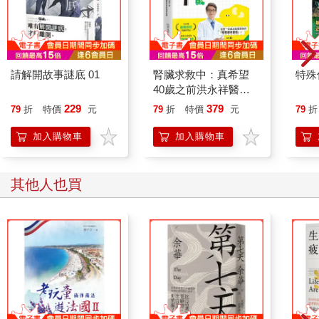
請解開故事謎底 01
腎臟求救中：真希望
特殊傳
40歲之前洪永祥醫師
就告訴我這些事
229
379
79
折
特價
元
79
折
特價
元
79
折
加入購物車
加入購物車
其他人也買