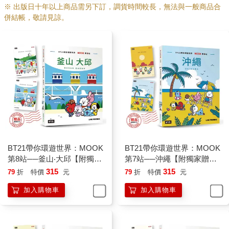
※ 出版日十年以上商品需另下訂，調貨時間較長，無法與一般商品合
併結帳，敬請見諒。
BT21帶你環遊世界：MOOK
BT21帶你環遊世界：MOOK
第8站──釜山‧大邱【附獨家
第7站──沖繩【附獨家贈
贈品】
品】
315
315
79
折
特價
元
79
折
特價
元
加入購物車
加入購物車