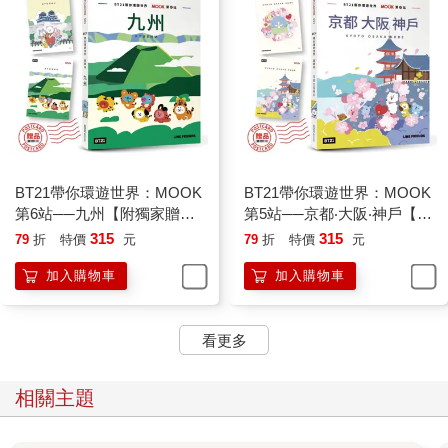
BT21帶你環遊世界：MOOK
BT21帶你環遊世界：MOOK
第6站──九州【附獨家贈
第5站──京都‧大阪‧神戶【附
品】
獨家贈品】
315
315
79
折
特價
元
79
折
特價
元
加入購物車
加入購物車
看更多
相關主題