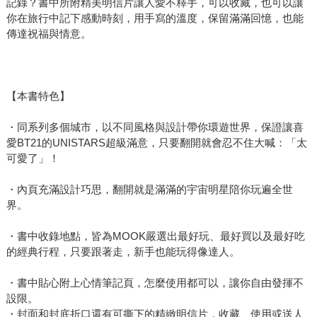
記錄？書中所附精美明信片讓人愛不釋手，可以收藏，也可以讓
你在旅行中記下感動時刻，用手寫的溫度，保留滿滿回憶，也能
傳達祝福與情意。
【本書特色】
・同系列多個城市，以不同風格與設計帶你環遊世界，保證讓喜
愛BT21的UNISTARS超級滿意，只要翻開就會忍不住大喊：「太
可愛了」！
・內頁充滿設計巧思，翻開就是滿滿的宇宙明星陪你玩遍全世
界。
・書中收錄地點，皆為MOOK嚴選出最好玩、最好買以及最好吃
的經典行程，只要跟著走，新手也能玩得像達人。
・書中貼心附上心情筆記頁，怎麼使用都可以，讓你自由發揮不
設限。
・封面和封底折口還有可撕下的精緻明信片，收藏、使用或送人