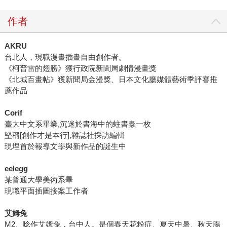
作者
AKRU
台北人，現職漫畫插畫自由創作者。
《柯普雷的翅膀》獲行政院新聞局劇情漫畫獎
《北城百畫帖》獲新聞局金漫獎、日本文化廳媒體藝術季評審推
薦作品
Corif
臺大中文系畢業,沉迷於書海中的蛀書蟲一枚
堅稱[創作才是本行],雜誌社採訪編輯
現埋首於報導文學與新作品的誕生中
eelegg
某普通大學美術系畢
現職平面插圖接案工作者
艾姆兔
M2、唸作艾姆兔，台中人。是個春天花粉症、夏天中暑、秋天腸