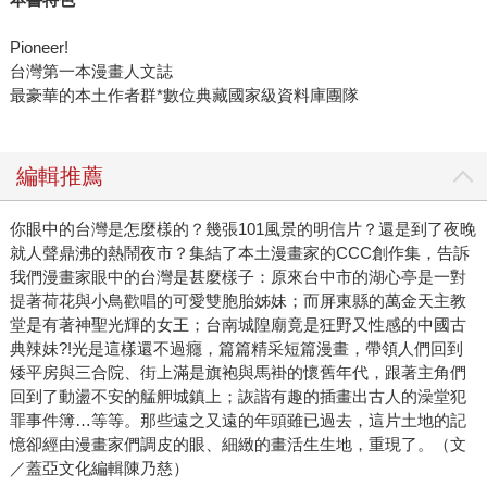
Pioneer!
台灣第一本漫畫人文誌
最豪華的本土作者群*數位典藏國家級資料庫團隊
編輯推薦
你眼中的台灣是怎麼樣的？幾張101風景的明信片？還是到了夜晚
就人聲鼎沸的熱鬧夜市？集結了本土漫畫家的CCC創作集，告訴
我們漫畫家眼中的台灣是甚麼樣子：原來台中市的湖心亭是一對
提著荷花與小鳥歡唱的可愛雙胞胎姊妹；而屏東縣的萬金天主教
堂是有著神聖光輝的女王；台南城隍廟竟是狂野又性感的中國古
典辣妹?!光是這樣還不過癮，篇篇精采短篇漫畫，帶領人們回到
矮平房與三合院、街上滿是旗袍與馬褂的懷舊年代，跟著主角們
回到了動盪不安的艋舺城鎮上；詼諧有趣的插畫出古人的澡堂犯
罪事件簿…等等。那些遠之又遠的年頭雖已過去，這片土地的記
憶卻經由漫畫家們調皮的眼、細緻的畫活生生地，重現了。（文
／蓋亞文化編輯陳乃慈）