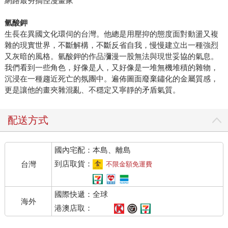
網路最夯搞怪漫畫家
氫酸鉀
生長在異國文化環伺的台灣。他總是用壓抑的態度面對動盪又複
雜的現實世界，不斷解構，不斷反省自我，慢慢建立出一種強烈
又灰暗的風格。氫酸鉀的作品瀰漫一股無法與現世妥協的氣息。
我們看到一些角色，好像是人，又好像是一堆無機堆積的雜物，
沉浸在一種趨近死亡的氛團中。遍佈圖面廢棄鏽化的金屬質感，
更是讓他的畫夾雜混亂、不穩定又寧靜的矛盾氣質。
配送方式
國內宅配：本島、離島
到店取貨：
台灣
不限金額免運費
國際快遞：全球
海外
港澳店取：