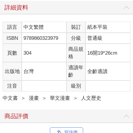
詳細資料
語言
中文繁體
裝訂
紙本平裝
ISBN
9789860323979
分級
普通級
商品規
頁數
304
16開19*26cm
格
適讀年
出版地
台灣
全齡適讀
齡
注音
級別
中文書
＞
漫畫
＞
華文漫畫
＞
人文歷史
商品評價
寫評價