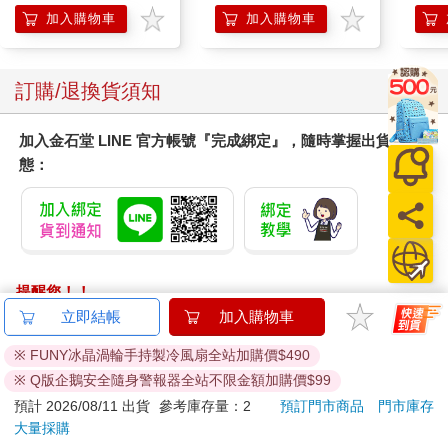
加入購物車
加入購物車
訂購/退換貨須知
加入金石堂 LINE 官方帳號『完成綁定』，隨時掌握出貨動
態：
提醒您！！
金石堂及銀行均不會請您操作ATM! 如接獲電話要求您前往
立即結帳
加入購物車
ATM提款機，請不要聽從指示，以免受騙上當！
※ FUNY冰晶渦輪手持製冷風扇全站加購價$490
退換貨須知：
※ Q版企鵝安全隨身警報器全站不限金額加購價$99
**提醒您，鑑賞期不等於試用期，退回商品須為全新狀態**
預計 2026/08/11 出貨
參考庫存量：2
預訂門市商品
門市庫存
依據「消費者保護法」第19條及行政院消費者保護處公告之
大量採購