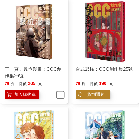
下一頁，數位漫畫：CCC創
台式恐怖：CCC創作集25號
作集26號
205
190
79
折
特價
元
79
折
特價
元
加入購物車
貨到通知