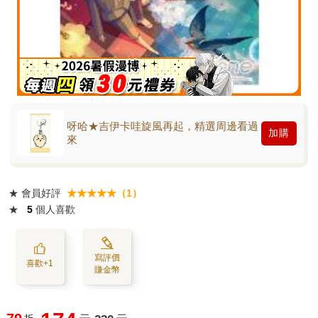
呀哈★吉伊卡哇旋風再起，精選周邊看過
加購
來
★
會員好評
★★★★★（1）
★
5
個人喜歡
寫評價
喜歡+1
賺金幣