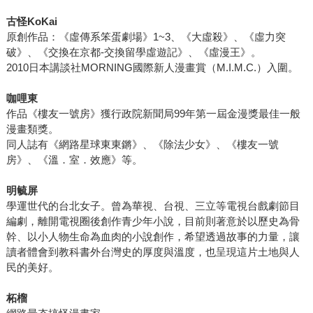
古怪KoKai
原創作品：《虛傳系笨蛋劇場》1~3、《大虛殺》、《虛力突
破》、《交換在京都-交換留學虛遊記》、《虛漫王》。
2010日本講談社MORNING國際新人漫畫賞（M.I.M.C.）入圍。
咖哩東
作品《樓友一號房》獲行政院新聞局99年第一屆金漫獎最佳一般
漫畫類獎。
同人誌有《網路星球東東鏘》、《除法少女》、《樓友一號
房》、《溫．室．效應》等。
明毓屏
學運世代的台北女子。曾為華視、台視、三立等電視台戲劇節目
編劇，離開電視圈後創作青少年小說，目前則著意於以歷史為骨
幹、以小人物生命為血肉的小說創作，希望透過故事的力量，讓
讀者體會到教科書外台灣史的厚度與溫度，也呈現這片土地與人
民的美好。
柘榴