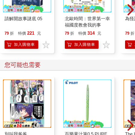
請解開故事謎底 05
北歐時間：世界第一幸
為怪
福國度教會我的事
221
314
79
折
特價
元
79
折
特價
元
79
折
加入購物車
加入購物車
您可能也需要
別叫我爸爸
百樂果汁筆0.5 PURE
The 