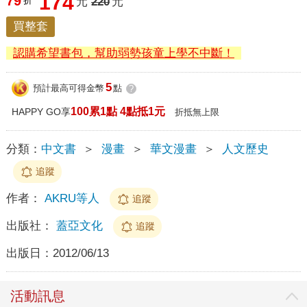
174
79
折
元
220
元
買整套
認購希望書包，幫助弱勢孩童上學不中斷！
5
預計最高可得金幣
點
?
100累1點 4點抵1元
HAPPY GO享
折抵無上限
分類：
中文書
＞
漫畫
＞
華文漫畫
＞
人文歷史
追蹤
作者：
AKRU等人
追蹤
出版社：
蓋亞文化
追蹤
出版日：
2012/06/13
活動訊息