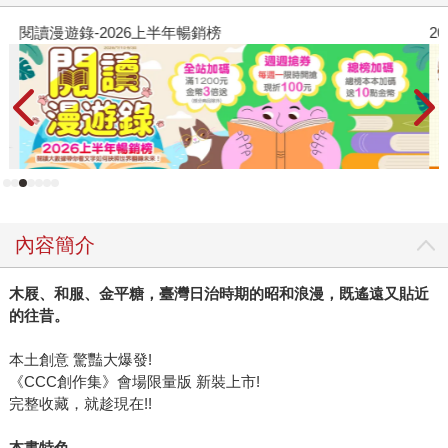
閱讀漫遊錄-2026上半年暢銷榜
2
內容簡介
木屐、和服、金平糖，臺灣日治時期的昭和浪漫，既遙遠又貼近
的往昔。
本土創意 驚豔大爆發!
《CCC創作集》會場限量版 新裝上市!
完整收藏，就趁現在!!
本書特色