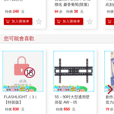
聯名 麝香葡萄(限量)
此刻
240
38
特價
元
84
折
特價
元
特價
加入購物車
加入購物車
您可能會喜歡
FLASHLIGHT（３）
55－90吋大型通用壁
創作
【特裝版】
掛架 AW－05
造力
830
650
特價
元
特價
元
79
折