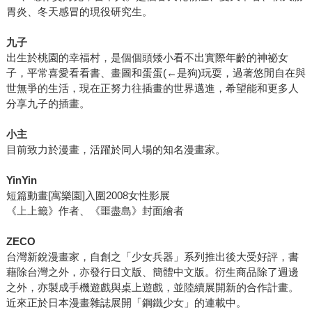
胃炎、冬天感冒的現役研究生。
九子
出生於桃園的幸福村，是個個頭矮小看不出實際年齡的神祕女
子，平常喜愛看看書、畫圖和蛋蛋(←是狗)玩耍，過著悠閒自在與
世無爭的生活，現在正努力往插畫的世界邁進，希望能和更多人
分享九子的插畫。
小主
目前致力於漫畫，活躍於同人場的知名漫畫家。
YinYin
短篇動畫[寓樂園]入圍2008女性影展
《上上籤》作者、《噩盡島》封面繪者
ZECO
台灣新銳漫畫家，自創之「少女兵器」系列推出後大受好評，書
藉除台灣之外，亦發行日文版、簡體中文版。衍生商品除了週邊
之外，亦製成手機遊戲與桌上遊戲，並陸續展開新的合作計畫。
近來正於日本漫畫雜誌展開「鋼鐵少女」的連載中。