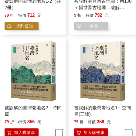
被誤解的臺灣老地名1-2（共
被誤解的台灣古地圖：用100
2冊）
＋幅世界古地圖，破解
12~18世紀台灣地理懸案&歷
712
792
79
折
特價
元
9
折
特價
元
史謎題（隨書贈17世紀古地
貨到通知
停售
圖復刻書衣海報＆19世紀手
繪臺灣輿圖拉頁）
被誤解的臺灣老地名2：時間
被誤解的臺灣老地名1：空間
篇
篇(三版)
356
356
79
折
特價
元
79
折
特價
元
加入購物車
加入購物車