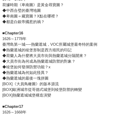
荷據時期《卑南圖》是黃金尋寶圖？
◆中西合璧的臺灣地圖
◆卑南圖＝藏寶圖？X點在哪裡？
◆都是白銀帝國惹的禍？
■Chapter16
1626～1778年
臺灣島第一城──熱蘭遮城，VOC所屬城堡最奇特的案例
◆熱蘭遮城的稜堡形制是西方殖民的印記
◆荷蘭人為什麼將大員市街與熱蘭遮城分隔開來？
◆大員市街為何成為熱蘭遮城防禦的對象？
◆稜堡如何發揮防禦功能？x
◆熱蘭遮城為何如此怪異？
◆熱蘭遮城的最後一塊拼圖
[BOX]《大員鳥瞰圖》的版本源流
[BOX]歐洲城市從哥德式城堡到稜堡防禦的轉變
[BOX]熱蘭遮城城堡構造演變
■Chapter17
1626～1668年