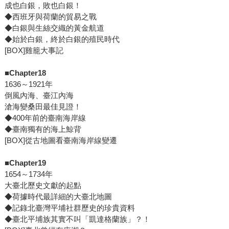
成也白銀，敗也白銀！
◆西班牙與荷蘭的貿易之戰
◆白銀與生絲交織的黃金航道
◆始於白銀，終於白銀的殖民時代
[BOX]雞籠大事記
■Chapter18
1636～1921年
倒風內海、臺江內海
滄海變桑田最佳見證！
◆400年前的臺南海岸線
◆臺南獨有的海上鯨背
[BOX]從古地圖看臺南海岸線變遷
■Chapter19
1654～1734年
大臺北歷史文獻的起點
◆荷據時代最詳細的大臺北地圖
◆記錄北臺灣平埔社群歷史的珍貴資料
◆臺北平埔族其實不叫「凱達格蘭族」？！