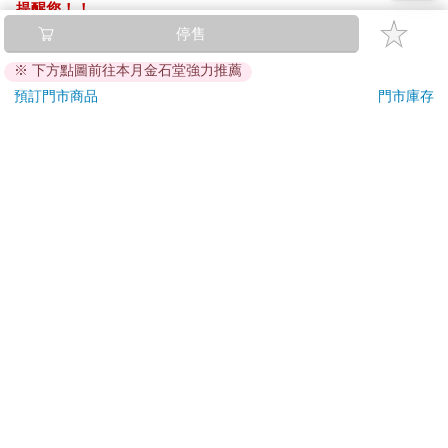
提醒您！！
金石堂及銀行均不會請您操作ATM! 如接獲電話要求您前往
停售
ATM提款機，請不要聽從指示，以免受騙上當！
※ 下方點圖前往本月金石堂強力推薦
退換貨須知：
預訂門市商品
門市庫存
**提醒您，鑑賞期不等於試用期，退回商品須為全新狀態**
依據「消費者保護法」第19條及行政院消費者保護處公告之
「通訊交易解除權合理例外情事適用準則」，以下商品購買
後，除商品本身有瑕疵外，將不提供7天的猶豫期：
易於腐敗、保存期限較短或解約時即將逾期。（如：生
鮮食品）
依消費者要求所為之客製化給付。（客製化商品）
報紙、期刊或雜誌。（含MOOK、外文雜誌）
經消費者拆封之影音商品或電腦軟體。
非以有形媒介提供之數位內容或一經提供即為完成之線
上服務，經消費者事先同意始提供。（如：電子書、電
子雜誌、下載版軟體、虛擬商品…等）
已拆封之個人衛生用品。（如：內衣褲、刮鬍刀、除毛
刀…等）