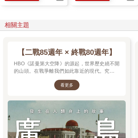
相關主題
【二戰85週年 × 終戰80週年】
HBO《諾曼第大空降》的源起，世界歷史繞不開
的山頭。在戰爭離我們如此靠近的現代。究竟是
什麼力量驅動全球上億名男女，投入這場空前絕
看更多
後、影響至今的軍事衝突？我們站在世界和平的
中心，就更應了解二戰帶來和平的那群人與那個
理由。