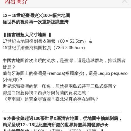
內容簡介
12
～
18
世紀臺灣史
╳
100+
幅古地圖
從世界的視角再一次重新認識臺灣
▍
隨書贈超大尺寸地圖
▍
17世紀古地圖復刻書衣海報（60 × 53.5cm）＆
19世紀手繪臺灣輿圖拉頁（72.6 × 35.5cm）
中國古地圖首次出現的流求，是臺灣，還是琉球群島，抑或兩者
皆是？
葡萄牙海圖上的臺灣是Fremosa(福爾摩沙)，還是Lequio pequeno
(小琉球)？
世界認識臺灣的第一印象，居然是兩島式甚至三島式臺灣？
都是白銀惹得禍？西班牙與荷蘭的貿易之戰！
《卑南圖》是黃金尋寶圖？臺北湖真的存在過嗎？
─────────────────────────────────────
★
本書收錄超過
100
張世界
&
臺灣古地圖，從地圖中抽絲剝繭，
精采呈現
12
～
18
世紀臺灣所處的世界舞臺與開發腳步
★