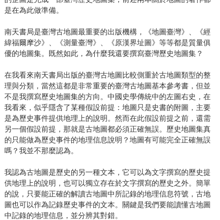
是在為此做準備。
南天書局是臺灣古地圖最重要的出版機構，《地圖臺灣》、《經
緯福爾摩沙》、《測量臺灣》、《原漢界址圖》等等都是質量俱
優的地圖集。既然如此，為什麼我還要撰寫臺灣歷史地圖集？
在我看來南天書局出版的臺灣古地圖比較側重於古地圖類型的整
理與分類，當然這都是非常重要的臺灣古地圖基本參考書，但並
不是我撰寫歷史地圖集的方向。中國史學傳統中的左圖右史，在
我看來，似乎隱含了某種假設前提：地圖只是史書的附圖，主要
是為歷史事件提供地理上的說明。然而在此假設前提之前，還需
另一個假設前提，那就是古地圖都必須正確無誤。歷史地圖集真
的只能做為歷史事件的地理信息說明？地圖有可能完全正確無誤
嗎？我並不那麼認為。
我認為古地圖是歷史的另一種文本，它可以為文字撰寫的歷史提
供地理上的說明，也可以獨立存在於文字撰寫的歷史之外。簡單
的說，只要能正確的解讀古地圖中所記錄的地理信息符號，古地
圖也可以作為記錄歷史事件的文本。關鍵是我們要能讀懂古地圖
中記錄的地理信息，並分辨其對錯。