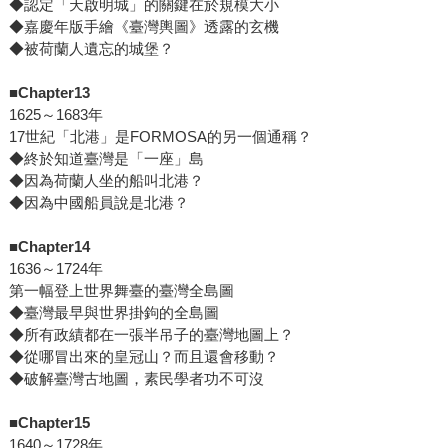
◆認定「天啟明城」的關鍵在於規模大小
◆嘉慶年版手繪《臺灣輿圖》透露的玄機
◆被荷蘭人遺忘的城堡？
■Chapter13
1625～1683年
17世紀「北港」是FORMOSA的另一個通稱？
◆終於知道臺灣是「一座」島
◆因為荷蘭人坐的船叫北港？
◆因為中國船員說是北港？
■Chapter14
1636～1724年
第一幅登上世界舞臺的臺灣全島圖
◆臺灣最早與世界掛鉤的全島圖
◆所有政績都在一張半吊子的臺灣地圖上？
◆從哪冒出來的皇冠山？而且還會移動？
◆破解臺灣古地圖，素民學者功不可沒
■Chapter15
1640～1728年