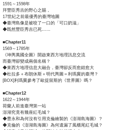
1591～1598年
拜豐臣秀吉的野心之賜，
17世紀之前最優秀的臺灣地圖
◆臺灣島像是被咬了一口的「可口奶滋」
◆既然豐臣秀吉已死……
■Chapter11
1569～1785年
《坤輿萬國全圖》開啟東西方地理訊息交流
而臺灣卻變成兩個名稱？
◆東西方地理信息大融合，臺灣卻反而愈錯愈大
◆杜拉多＋布朗休斯＋明代輿圖＝利瑪竇的臺灣？
[BOX]利瑪竇參考了歐提留斯的《世界圖》嗎？
■Chapter12
1622～1944年
荷蘭人前進臺灣第一站
澎湖究竟有幾座紅毛城？
◆曹永和為何沒有引用克倫繪製的《澎湖島海圖》？
◆克倫的《澎湖島海圖》為何遺漏了風櫃尾紅毛城？