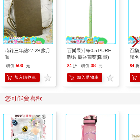
時錄三年誌27-29 歲月
百樂果汁筆0.5 PURE
百樂果
咖
聯名 麝香葡萄(限量)
聯名
500
38
特價
元
84
折
特價
元
84
折
加入購物車
加入購物車
您可能會喜歡