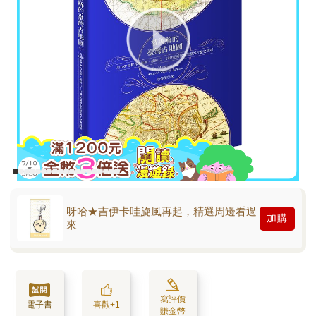
呀哈★吉伊卡哇旋風再起，精選周邊看過
加購
來
寫評價
電子書
喜歡+1
賺金幣