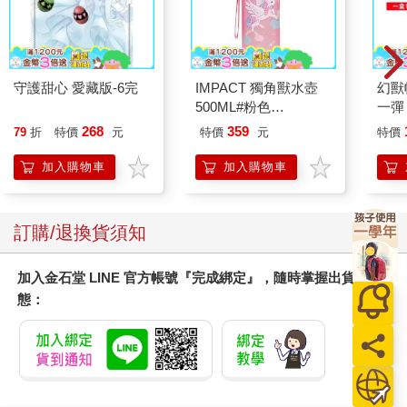
守護甜心 愛藏版-6完
IMPACT 獨角獸水壺
幻獸
500ML#粉色
一彈 
IM00B11PK
Pal
268
359
79
折
特價
元
特價
元
特價
盒）
加入購物車
加入購物車
訂購/退換貨須知
加入金石堂 LINE 官方帳號『完成綁定』，隨時掌握出貨動
態：