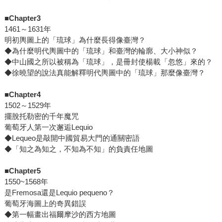
■Chapter3
1461～1631年
明初輿圖上的「琉球」為什麼長得像臺灣？
◆為什麼明代輿圖中的「琉球」和臺灣的輪廓、大小神似？
◆中山國之所以被稱為「琉球」，是冊封使楊載「忽悠」來的？
◆徐曉望的說法真能解釋明代輿圖中的「琉球」那麼像臺灣？
■Chapter4
1502～1529年
擺脫托勒密的千年魔咒
葡萄牙人第一次邂逅Lequio
◆Lequeo是敲開中國貿易大門的通關密語
◆「知之為知之，不知為不知」的負責任地圖
■Chapter5
1550~1568年
是Fremosa還是Lequio pequeno？
葡萄牙海圖上的奇異錯誤
◆第一幅畫出福爾摩沙的西方地圖