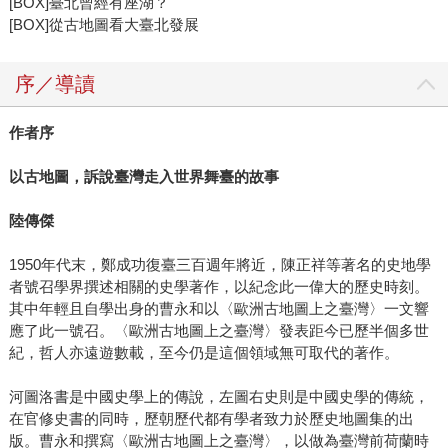
[BOX]臺北曾經有座湖？
[BOX]從古地圖看大臺北發展
序／導讀
作者序
以古地圖，訴說臺灣走入世界舞臺的故事
陸傳傑
1950年代末，鄭成功復臺三百週年將近，陳正祥等著名的史地學
者號召學界撰述相關的史學著作，以紀念此一偉大的歷史時刻。
其中年輕且自學出身的曹永和以〈歐洲古地圖上之臺灣〉一文響
應了此一號召。〈歐洲古地圖上之臺灣〉發表距今已歷半個多世
紀，哲人亦遠遊數載，至今仍是這個領域無可取代的著作。
河圖洛書是中國史學上的傳說，左圖右史則是中國史學的傳統，
在官修史書的同時，歷朝歷代都有學者致力於歷史地圖集的出
版。曹永和撰寫〈歐洲古地圖上之臺灣〉，以做為臺灣前荷蘭時