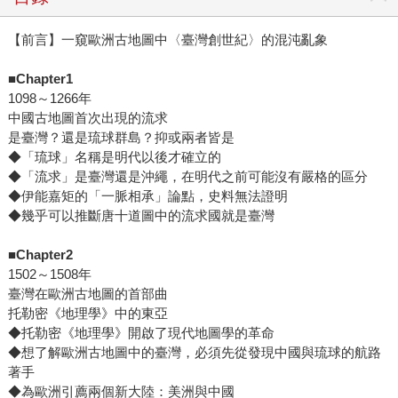
【前言】一窺歐洲古地圖中〈臺灣創世紀〉的混沌亂象
■Chapter1
1098～1266年
中國古地圖首次出現的流求
是臺灣？還是琉球群島？抑或兩者皆是
◆「琉球」名稱是明代以後才確立的
◆「流求」是臺灣還是沖繩，在明代之前可能沒有嚴格的區分
◆伊能嘉矩的「一脈相承」論點，史料無法證明
◆幾乎可以推斷唐十道圖中的流求國就是臺灣
■Chapter2
1502～1508年
臺灣在歐洲古地圖的首部曲
托勒密《地理學》中的東亞
◆托勒密《地理學》開啟了現代地圖學的革命
◆想了解歐洲古地圖中的臺灣，必須先從發現中國與琉球的航路
著手
◆為歐洲引薦兩個新大陸：美洲與中國