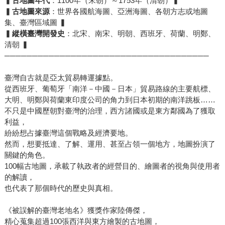
▍
古地圖年代
：1100年（宋朝）～1753年（清朝）▍
▍
古地圖來源
：世界各國航海圖、亞洲海圖、各朝方志或地圖
集、臺灣區域圖 ▍
▍
縱橫臺灣開發史
：北宋、南宋、明朝、西班牙、荷蘭、明鄭、
清朝 ▍
─────────────────────────────────────
臺灣自古就是亞太貿易轉運據點。
從西班牙、葡萄牙「南洋－中國－日本」貿易路線的主要航標、
大明、明鄭與荷蘭東印度公司的角力到日本初期的南洋跳板……
不只是中國歷朝對臺灣的治理，西方諸國或是東方鄰國為了獲取
利益，
紛紛想占據臺灣這個戰略及經濟要地。
然而，想要抵達、了解、運用、甚至占領一個地方，地圖扮演了
關鍵的角色。
100幅古地圖，承載了執政者的經營目的、繪圖者的視角與使用者
的解讀，
也代表了那個時代的歷史與真相。
《被誤解的臺灣老地名》獲獎作家陸傳傑，
精心蒐集超過100張西洋與東方繪製的古地圖，