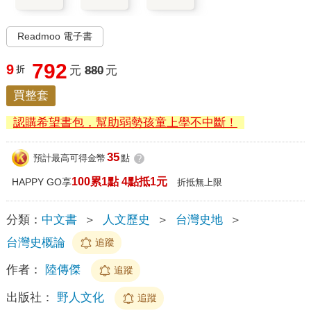
Readmoo 電子書
792
9
折
元
880
元
買整套
認購希望書包，幫助弱勢孩童上學不中斷！
35
預計最高可得金幣
點
?
100累1點 4點抵1元
HAPPY GO享
折抵無上限
分類：
中文書
＞
人文歷史
＞
台灣史地
＞
台灣史概論
追蹤
作者：
陸傳傑
追蹤
出版社：
野人文化
追蹤