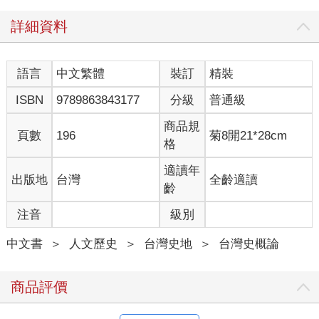
詳細資料
語言
中文繁體
裝訂
精裝
ISBN
9789863843177
分級
普通級
商品規
頁數
196
菊8開21*28cm
格
適讀年
出版地
台灣
全齡適讀
齡
注音
級別
中文書
＞
人文歷史
＞
台灣史地
＞
台灣史概論
商品評價