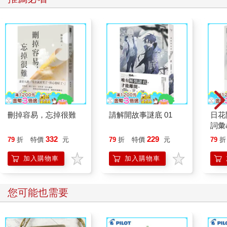
刪掉容易，忘掉很難
請解開故事謎底 01
日花
詞彙
332
229
79
折
特價
元
79
折
特價
元
79
折
加入購物車
加入購物車
您可能也需要