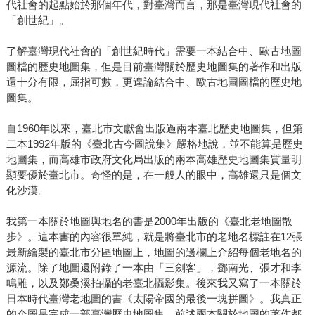
代社會的起點始於那個年代，對臺灣而言，那是臺灣現代社會的
「創世紀」。
了解臺灣現代社會的「創世紀時代」需要一本結合中、歐古地圖
圖檔的歷史地圖集，但是目前臺灣關於歷史地圖集的著作和出版
還十分有限，屈指可數，更遑論結合中、歐古地圖圖檔的歷史地
圖集。
自1960年以來，臺北市文獻會出版過兩本臺北歷史地圖集，但第
二本1992年版的《臺北古今圖說集》嚴格地說，並不能算是歷史
地圖集，而高雄市政府文化局出版的兩本高雄歷史地圖集質量明
顯要優於臺北市。奇怪的是，在一般人的眼中，高雄還只是個文
化沙漠。
我第一本關於地圖與地名的書是2000年出版的《臺北老地圖散
步》。這本書的內容很單純，就是將臺北市的老地名標註在12張
最新繪製的臺北市分區地圖上，地圖的邊欄上介紹每個老地名的
源流。除了地圖還附錄了一本由「三劍客」，鄧南光、張才和李
鳴雕，以及鄭桑溪拍攝的老臺北攝影集。後來我又寫了一本關於
日本時代臺灣老地圖的書《太陽帝國的最後一塊拼圖》。我真正
的企圖是完成一部臺灣歷史地圖集，前述兩本關於地圖的著作都