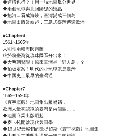
◆這樣也行？！用一張地圖瓜分世界
◆兩個琉球與北回歸線的疑點
◆把河口看成海峽，臺灣變成三個島
◆地圖出版業崛起，三島式臺灣傳遍歐洲
■Chapter6
1561~1605年
大明朝兩幅海防輿圖
終於將臺灣從琉球國區分出來！
◆大明朝驚醒！原來臺灣是「野人島」？
◆拍板定案！明代的小琉球就是臺灣
◆中國史上最早的臺灣通
■Chapter7
1569~1590年
《寰宇概觀》地圖集出版暢銷，
歐洲人最初認識的臺灣是兩個島……
◆地圖商業出版崛起
◆麥卡托開啟現代製圖學
◆16世紀最暢銷的歐提留斯《寰宇概觀》地圖集
◆山寨版古地圖出現獨一無二的錯誤