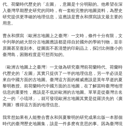
代、荷蘭時代歷史的「左圖」，意圖是十分明顯的。他希望在深
入臺灣早期歷史研究的同時，有一套較完整的地圖資料，為歷史
研究提供更準確的地理信息，這應該是曹永和撰寫該文最主要的
用意。
曹永和撰寫〈歐洲古地圖上之臺灣〉一文時，條件十分有限，文
中列舉的絕大部分古地圖應該都是得自於國外的學術刊物，並非
原圖甚至復刻本。從圖面不甚清楚的印刷品上，探討比例微小的
臺灣島，困難程度是可想而知的。
〈歐洲古地圖上之臺灣〉一文做為研究臺灣前荷蘭時代、荷蘭時
代歷史的「左圖」其實只提供了一半的地理信息，另一半必須是
來自中國方面的古地圖。臺灣這方面的權威應該是英年早逝的夏
黎明教授。前荷蘭時代中國方面的古地圖，在了解當時臺灣地理
信息的重要性，應該是不低於歐洲的古地圖。單單是從臺灣古名
之一的「小琉球」，就可發現歐洲古地圖其實是從羅洪先的《廣
輿圖》獲得這方面的地理信息。
我常想如果有人能整合曹永和與夏黎明的研究成果出版一本那個
時代的臺灣歷史地圖集，該是一件多麽有意思的事。因為臺灣現