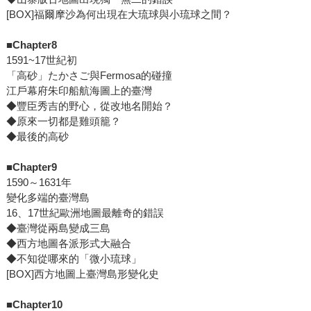
[BOX]福爾摩沙為何出現在大琉球與小琉球之間？
■Chapter8
1591~17世紀初
「高砂」たかさご與Fermosa的碰撞
江戶幕府朱印船航海圖上的臺灣
◆豐臣秀吉的野心，從改地名開始？
◆原來一切都是雞頭籠？
◆最後的高砂
■Chapter9
1590～1631年
變化多端的臺灣島
16、17世紀歐洲地圖最離奇的錯誤
◆臺灣從兩島變成三島
◆西方地圖各派形式大融合
◆不知從哪來的「微小琉球」
[BOX]西方地圖上臺灣島形變化史
■Chapter10