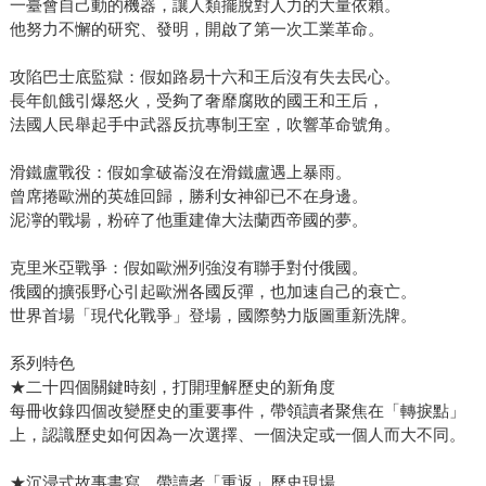
一臺會自己動的機器，讓人類擺脫對人力的大量依賴。
他努力不懈的研究、發明，開啟了第一次工業革命。
攻陷巴士底監獄：假如路易十六和王后沒有失去民心。
長年飢餓引爆怒火，受夠了奢靡腐敗的國王和王后，
法國人民舉起手中武器反抗專制王室，吹響革命號角。
滑鐵盧戰役：假如拿破崙沒在滑鐵盧遇上暴雨。
曾席捲歐洲的英雄回歸，勝利女神卻已不在身邊。
泥濘的戰場，粉碎了他重建偉大法蘭西帝國的夢。
克里米亞戰爭：假如歐洲列強沒有聯手對付俄國。
俄國的擴張野心引起歐洲各國反彈，也加速自己的衰亡。
世界首場「現代化戰爭」登場，國際勢力版圖重新洗牌。
系列特色
★二十四個關鍵時刻，打開理解歷史的新角度
每冊收錄四個改變歷史的重要事件，帶領讀者聚焦在「轉捩點」
上，認識歷史如何因為一次選擇、一個決定或一個人而大不同。
★沉浸式故事書寫，帶讀者「重返」歷史現場