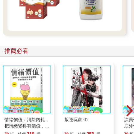
推薦必看
情緒價值：消除內耗，
叛逆玩家 01
演員
把情緒變得有價值，跟
底外
誰都能自在相處
316
253