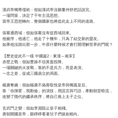
漢武帝獨尊儒術：假如漢武帝沒聽董仲舒把話說完。
一場問策，決定了千年主流思想。
當帝王思想轉向，整個國家也將從此走上不同的道路。
張騫通西域：假如張騫沒有從西域回來。
他被俘，他逃亡，他走了十幾年，只為了結交新的盟友。
如果他沒踏出那一步，中原什麼時候才會打開理解世界的門呢？
【歷史從此不一樣 中國篇2：東漢～南宋】
赤壁之戰：假如曹操不信黃蓋投降。
一場關鍵的火攻戰，靠的不是兵力，而是表演。
一念之差，促成三國鼎立的局面。
楊廣奪嫡：假如楊廣不偽善取悅皇帝與獨孤皇后。
靠「你揮霍，我勤儉」的演技，用謊言與巧語，牽動朝堂暗流，
改變了隋代的繼承秩序，將自己推上太子之位。
玄武門之變：假如李淵阻止皇子相殘。
唐朝開國皇帝，眼睜睜看著兒子們拔劍相向。