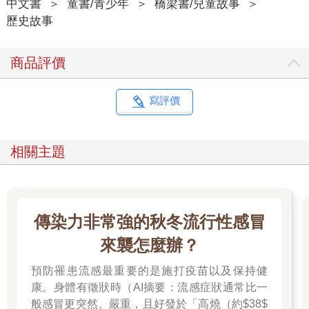
中文書
＞
童書/青少年
＞
橋梁書/兒童故事
＞
歷史故事
商品評價
寫評價
相關主題
傳染力非常強的秋冬流行性感冒
來襲怎麼辦？
預防罹患流感最重要的是施打疫苗以及保持健
康。身體有徵狀時（AI摘要：流感症狀通常比一
般感冒更突然、嚴重，且好發於「高燒（約$38$