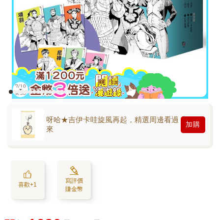
呀哈★吉伊卡哇旋風再起，精選周邊看過
加購
來
寫評價
喜歡+1
賺金幣