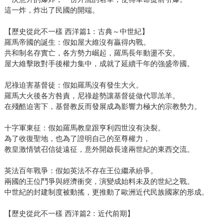
這一炸，炸出了民國的開端。
【歷史從此不一樣 西洋篇1：古典～中世紀】
羅馬帝國的誕生：假如屋大維沒有贏得內戰。
共和制名存實亡，各方勢力崛起，羅馬長年動盪不安。
屋大維擊敗對手後權力集中，成就了延續千年的強盛帝國。
尼祿迫害基督徒：假如羅馬沒有發生大火。
羅馬大火後各方咎責，尼祿趁勢讓基督徒做代罪羔羊。
在殘酷迫害下，基督教反而發展成為影響力極大的宗教勢力。
十字軍東征：假如羅馬教皇跟亨利四世沒有決裂。
為了收復聖地，也為了證明自己的至尊權力，
教皇激情號召信徒遠征，意外開啟長達兩世紀的東西交流。
英法百年戰爭：假如英法不存在王位繼承紛爭。
兩國的王位鬥爭與經濟衝突，演變成始料未及的世紀之戰。
中世紀的封建制度被動搖，更推動了歐洲近代民族國家的形成。
【歷史從此不一樣 西洋篇2：近代前期】