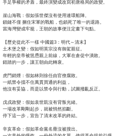
手足爭權的矛盾，最終演變成改寫初唐格局的政變。
崖山海戰：假如張世傑沒有使用連環船陣。
鎖鏈不僅 捆住宋軍的戰船，也鎖死了唯一的退路。
當海灣變成牢籠，王朝的故事便注定畫下句點。
【歷史從此不一樣 中國篇3：明代～清末】
土木堡之變：假如明英宗沒有御駕親征。
年輕的皇帝被慫恿親上前線，大軍在倉促中潰敗。
錯踏的一步，讓王朝由此轉衰。
虎門銷煙：假如林則徐任由官僚腐敗。
一紙禁令擋不住萬貫買通的利益，
他沒有妥協，而是以禁令與行動，試圖撥亂反正。
戊戌政變：假如袁世凱沒有背叛光緒。
一場改革剛剛起步，就被悄然掐斷。
停下這一步，宣告了清末改革的終結。
辛亥革命：假如革命黨名冊沒被搜出。
一次意外的爆炸，一份外流的名單，使得革命提前引爆。