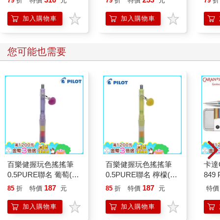
79
折
特價
元
79
折
特價
元
79
折
加入購物車
加入購物車
您可能也需要
百樂健握玩色搖搖筆
百樂健握玩色搖搖筆
卡達C
0.5PURE聯名 葡萄(限
0.5PURE聯名 檸檬(限
849 
量)
量)
筆 E
187
187
85
折
特價
元
85
折
特價
元
特價
加入購物車
加入購物車