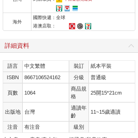
國際快遞：全球
海外
港澳店取：
詳細資料
語言
中文繁體
裝訂
紙本平裝
ISBN
8667106524162
分級
普通級
商品規
頁數
1064
25開15*21cm
格
適讀年
出版地
台灣
11~15歲適讀
齡
注音
有注音
級別