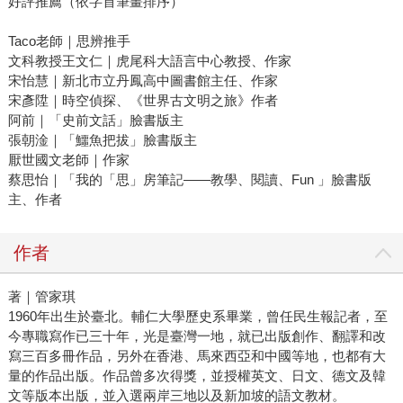
好評推薦（依字首筆畫排序）
Taco老師｜思辨推手
文科教授王文仁｜虎尾科大語言中心教授、作家
宋怡慧｜新北市立丹鳳高中圖書館主任、作家
宋彥陞｜時空偵探、《世界古文明之旅》作者
阿前｜「史前文話」臉書版主
張朝淦｜「鱷魚把拔」臉書版主
厭世國文老師｜作家
蔡思怡｜「我的「思」房筆記——教學、閱讀、Fun 」臉書版
主、作者
作者
著｜管家琪
1960年出生於臺北。輔仁大學歷史系畢業，曾任民生報記者，至
今專職寫作已三十年，光是臺灣一地，就已出版創作、翻譯和改
寫三百多冊作品，另外在香港、馬來西亞和中國等地，也都有大
量的作品出版。作品曾多次得獎，並授權英文、日文、德文及韓
文等版本出版，並入選兩岸三地以及新加坡的語文教材。