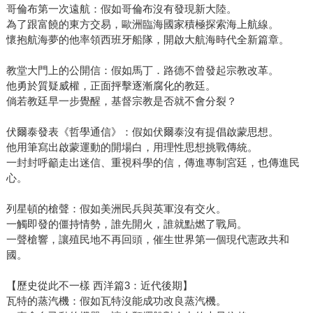
哥倫布第一次遠航：假如哥倫布沒有發現新大陸。
為了跟富饒的東方交易，歐洲臨海國家積極探索海上航線。
懷抱航海夢的他率領西班牙船隊，開啟大航海時代全新篇章。
教堂大門上的公開信：假如馬丁．路德不曾發起宗教改革。
他勇於質疑威權，正面抨擊逐漸腐化的教廷。
倘若教廷早一步覺醒，基督宗教是否就不會分裂？
伏爾泰發表《哲學通信》：假如伏爾泰沒有提倡啟蒙思想。
他用筆寫出啟蒙運動的開場白，用理性思想挑戰傳統。
一封封呼籲走出迷信、重視科學的信，傳進專制宮廷，也傳進民
心。
列星頓的槍聲：假如美洲民兵與英軍沒有交火。
一觸即發的僵持情勢，誰先開火，誰就點燃了戰局。
一聲槍響，讓殖民地不再回頭，催生世界第一個現代憲政共和
國。
【歷史從此不一樣 西洋篇3：近代後期】
瓦特的蒸汽機：假如瓦特沒能成功改良蒸汽機。