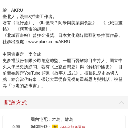
繪｜AKRU
臺北人，漫畫&插畫工作者。
著有《龍行旅》、《呷飽未？阿米與美菜樂食記》、《北城百畫
帖》、《柯普雷的翅膀》。
《北城百畫帖》曾獲金漫獎、日本文化廳媒體藝術祭推薦作品。
社群出沒處：www.plurk.com/AKRU
中國篇審定｜李文成
史多禮股份有限公司創意總監、一歷百憂解節目主持人、國立中
央大學歷史所顧問。著有《上癮台灣史》與《解鎖中國史》，目
前開始經營YouTube 頻道《故事方成式》。擅長以歷史為切入
點，結合當代時事，帶領大眾從多元視角重新思考與對話，被譽
為「行走的故事書」。
配送方式
國內宅配：本島、離島
到店取貨：
台灣
不限金額免運費