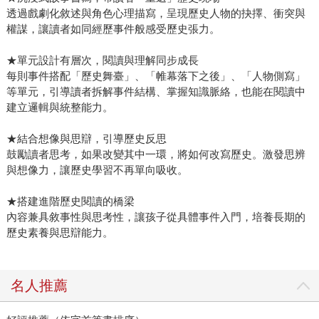
透過戲劇化敘述與角色心理描寫，呈現歷史人物的抉擇、衝突與
權謀，讓讀者如同經歷事件般感受歷史張力。
★單元設計有層次，閱讀與理解同步成長
每則事件搭配「歷史舞臺」、「帷幕落下之後」、「人物側寫」
等單元，引導讀者拆解事件結構、掌握知識脈絡，也能在閱讀中
建立邏輯與統整能力。
★結合想像與思辯，引導歷史反思
鼓勵讀者思考，如果改變其中一環，將如何改寫歷史。激發思辨
與想像力，讓歷史學習不再單向吸收。
★搭建進階歷史閱讀的橋梁
內容兼具敘事性與思考性，讓孩子從具體事件入門，培養長期的
歷史素養與思辯能力。
名人推薦