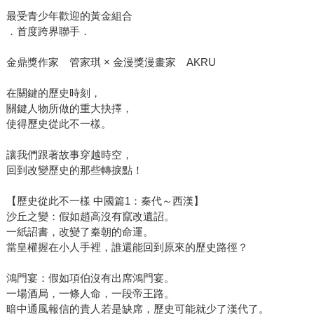
最受青少年歡迎的黃金組合
．首度跨界聯手．
金鼎獎作家 管家琪 × 金漫獎漫畫家 AKRU
在關鍵的歷史時刻，
關鍵人物所做的重大抉擇，
使得歷史從此不一樣。
讓我們跟著故事穿越時空，
回到改變歷史的那些轉捩點！
【歷史從此不一樣 中國篇1：秦代～西漢】
沙丘之變：假如趙高沒有竄改遺詔。
一紙詔書，改變了秦朝的命運。
當皇權握在小人手裡，誰還能回到原來的歷史路徑？
鴻門宴：假如項伯沒有出席鴻門宴。
一場酒局，一條人命，一段帝王路。
暗中通風報信的貴人若是缺席，歷史可能就少了漢代了。