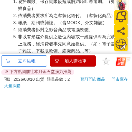
易於腐敗、保存期限較短或解約時即將逾期。（如：生
鮮食品）
依消費者要求所為之客製化給付。（客製化商品）
報紙、期刊或雜誌。（含MOOK、外文雜誌）
經消費者拆封之影音商品或電腦軟體。
非以有形媒介提供之數位內容或一經提供即為完成之線
上服務，經消費者事先同意始提供。（如：電子書、電
子雜誌、下載版軟體、虛擬商品…等）
已拆封之個人衛生用品。（如：內衣褲、刮鬍刀、除毛
立即結帳
加入購物車
刀…等）
※ 下方點圖前往本月金石堂強力推薦
若非上列種類商品，均享有到貨7天的猶豫期（含例假
日）。
預計 2026/08/10 出貨
限量品餘：2
預訂門市商品
門市庫存
大量採購
辦理退換貨時，商品（組合商品恕無法接受單獨退貨）必須
是您收到商品時的原始狀態（包含商品本體、配件、贈品、
保證書、所有附隨資料文件及原廠內外包裝…等），請勿直
接使用原廠包裝寄送，或於原廠包裝上黏貼紙張或書寫文
字。
退回商品若無法回復原狀，將請您負擔回復原狀所需費用，
嚴重時將影響您的退貨權益。