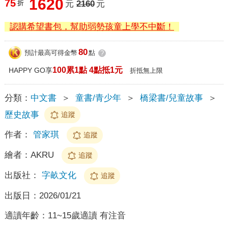
1620
75
折
元
2160
元
認購希望書包，幫助弱勢孩童上學不中斷！
80
預計最高可得金幣
點
?
100累1點 4點抵1元
HAPPY GO享
折抵無上限
分類：
中文書
＞
童書/青少年
＞
橋梁書/兒童故事
＞
歷史故事
追蹤
作者：
管家琪
追蹤
繪者：
AKRU
追蹤
出版社：
字畝文化
追蹤
出版日：
2026/01/21
適讀年齡：
11~15歲適讀 有注音