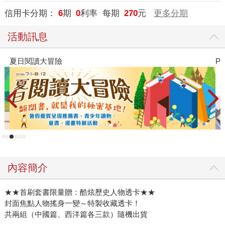
信用卡分期：
6
期
0
利率 每期
270
元
更多分期
活動訊息
PUGO噗果聰明書包開學季預購
內容簡介
★★首刷套書限量贈：酷炫歷史人物透卡★★
封面焦點人物搖身一變～特製收藏透卡！
共兩組（中國篇、西洋篇各三款）隨機出貨