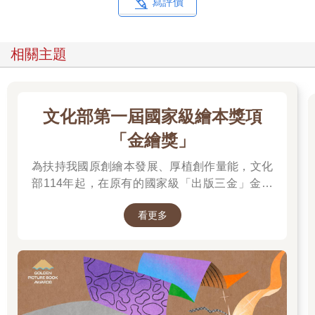
坡向來喜歡白居易，白居易曾在東坡種花，也曾經寫過〈步東
寫評價
坡〉一詩：「朝上東坡步，夕上東坡步。東坡何所愛，愛此新成
樹。」有了此號，此年就是蘇東坡元年了。
照理說，一個人遭此噩運，應該是早埋怨、晚嗟嘆的，然而他卻
相關主題
像一個重新出生的人，似乎愛上了這種自耕自食的生活。只有午
夜夢迴時，還有一些對無常人生的感慨。感慨偏向自嘲，自嘲中
也有一種豁達；他笑自己謀生拙，「團團如磨驢」，就算是「夢
斷酒醒山雨絕」，也還有「笑看飢鼠上燈檠」的小小瀟灑。
文化部第一屆國家級繪本獎項
這時，他和十多年後想要他命的章惇，還算是好朋友。他還曾回
「金繪獎」
信給千里之外的章惇，說自己的一頭牛，差點病死了；請獸醫
來，也看不出是發生了什麼問題，還好自己的妻子王潤之也出身
為扶持我國原創繪本發展、厚植創作量能，文化
自農家，知道這是一種叫做豆斑瘡的病，只要拿一種叫做青蒿粥
部114年起，在原有的國家級「出版三金」金鼎
餵牠就好了。治好了一頭牛，他以妻子為榮，開心叫好。房子落
獎、金漫獎、金典獎外，新增「金繪獎」，希望
成了，好歹可以安居；雖然沒有俸祿，還可以靠自己的勞力把全
看更多
家餵飽。一個被下放、不知道何時又有人來找麻煩的知識分子，
促進台灣圖文出版的多元發展。獎項分為「特別
讚美起黃州價廉物美的生活來了。他說這裡山水佳絕，酒也釀得
貢獻獎」、「繪本新人獎」、「繪本編輯獎」、
好，盛產橘子、柿子，芋頭好大一個，和他的故鄉一樣。跟北方
「跨域應用獎」、「年度繪本獎」，以及「金繪
一樣有羊肉吃，豬肉、牛肉、鹿肉價格便宜如土，魚蟹根本就是
大獎」。
不要錢的……只要你能夠在烹飪上發揮一點創意，那麼此地還真
的無可挑剔。
長江中魚肉鮮美，山坡上有好筍叢生，東坡在這裡做出了好吃的