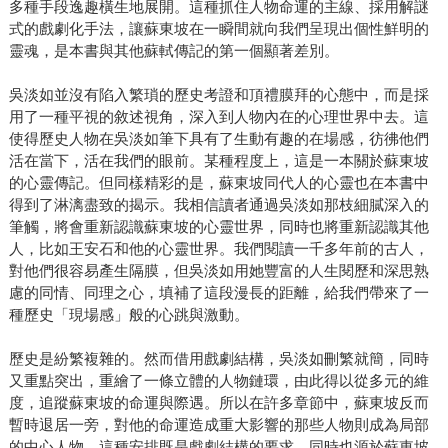
多種手段逸趣橫生地展開。這種抓住人物命運的主線、採用解謎
式的戲劇化手法，讓蘇東坡在一瞬間就向我們呈現出個性鮮明的
靈魂，是本書與其他蘇軾傳記的第一個顯著差別。
吳淡如並沒有陷入繁瑣的歷史考證和頂禮膜拜的心態中，而是採
用了一種平視的敘述視角，深入到人物內在的心理世界中去。這
使得歷史人物在吳淡如筆下具有了生動有趣的在場感，彷彿他們
活在當下，活在我們的眼前。某種程度上，這是一本關於蘇東坡
的心靈傳記。但同樣精彩的是，蘇東坡同代人的心靈也在本書中
得到了淋漓盡致的揭示。我相信讀者通過吳淡如那枝細膩深入的
筆觸，將會重新認識蘇東坡的心靈世界，同時也將重新認識其他
人，比如王安石和他的心靈世界。我們閱讀一千多年前的古人，
對他們很容易產生隔膜，但吳淡如用她豐富的人生閱歷和深思熟
慮的同情、同理之心，填補了這段漫長的距離，給我們帶來了一
種歷史「現場感」般的心跳與激動。
歷史是紛繁複雜的。然而借用戲劇結構，吳淡如刪繁就簡，同時
又重點突出，重繪了一條立體的人物鏈環，由此得以從多元的維
度，追蹤蘇東坡的命運與際遇。所以在許多章節中，蘇東坡反而
暫時退居一旁，對他的命運造成重大影響的那些人物則成為局部
的中心人物。這種安排既是戲劇結構的要求，同時也源於蘇東坡