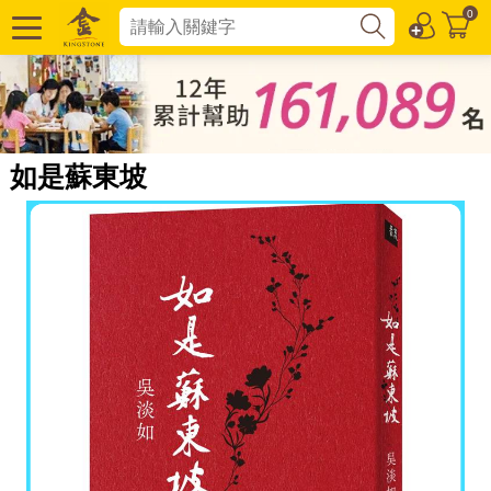
0
如是蘇東坡