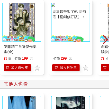
定期捐獻，只為使貧家有錢撫養自己的骨肉。手頭沒錢的他，也
認真的捐獻，要人家好好養自己的孩子。
問汝平生功業，黃州、惠州、儋州。
蘇東坡自己這麼說。這三地，都是他與命運角力、備受政敵誣陷
的人生低潮之地。這是自嘲，也是自評。在困頓的日子，心情未
必盡好，在職涯路上最是荒涼，但對於人生而言，感受的確豐
伊藤潤二自選傑作集 II
兒童鋼筆習字帖-唐詩
創造
富。
歪(全)
選【暢銷修訂版】：
腦快
黃州，是東坡元年，是他暗夜行路的第一程。他還是有滋有味的
(附：兒童鋼筆套組-天
素、
199
299
活著。心裡最大的愧疚，是自己連累了一家子，也連累了他所有
95
折
特價
元
特價
元
79
折
空藍)
腦內
交往的朋友。
加入購物車
加入購物車
朋友不怪他，他還是不免自責。此時他寫的詞，仍為眾人傳頌。
某個秋天的夜裡，蘇東坡和朋友們在江上飲酒，江風吹得他酒醒
了，回家卻不得其門而入，他寫下：
其他人也看
夜飲東坡醒復醉，歸來彷彿三更。家童鼻息已雷鳴。敲門都不
應，倚杖聽江聲。
長恨此身非我有，何時忘卻營營。夜闌風靜縠紋平。小舟從此
逝，江海寄餘生。