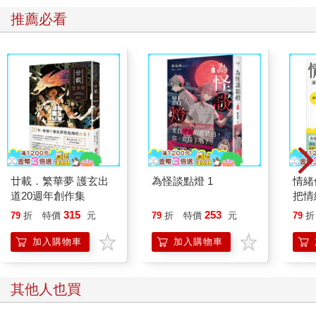
「既然如此，那我也就來做點什麼好事」的態度來面對人生。一
推薦必看
個文人的歷史悲劇，也可以被他漸漸活成平淡的生活喜劇。
黃州還有不少古道熱腸的朋友，也有一些是因為政治立場不同被
排擠來此偏鄉的官員。東坡胸中沒有什麼階級，四海皆兄弟，一
起吃肉喝酒，煮茶作詩，還比在京城痛快。帶罪貶謫的官員，要
受地方長官監管，他偏又幸運遇到一個同是進士出身的知州徐大
受，把他當兄弟看待，逢年過節，就會邀請他在黃州名勝地共
度，席間還有歌姬歌舞助興。這也是蘇東坡寫詞寫得最多的時
期。醇酒美人在眼前，他稱自己「老大逢歡，昏眼猶能仔細
看」。才二十出頭的名畫家米芾也慕名來此地拜訪他，與他談詩
論畫；他在耕作之餘還能有空寫書，《論語說》和《易傳》都是
此時的作品。
廿載．繁華夢 護玄出
為怪談點燈 1
情緒
倒楣點是他的人生拐點。如果不以官位論成就，此時的他，雖然
道20週年創作集
把情
面對渺茫未來，人生卻得了閒，可以做學問，可以交朋友，可以
誰都
315
253
79
折
特價
元
79
折
特價
元
79
折
更有想像力，天地就變寬了。
做點好事，是蘇東坡面對生活的態度。一個自顧不暇的戴罪官
加入購物車
加入購物車
員，救不了自己性命，卻不忘救命。過去他在密州當長官時，發
現當地只要遇到荒年，養不起孩子，路上常出現棄嬰。當年他曾
下令，生子者每個月官方發米六斗。一年之後，和本來想拋棄的
其他人也買
嬰兒有了感情，孩子也就得以在本家存活，不會再被拋棄。在黃
州，他也建議知州以法令禁止殺嬰，請本地富有人家，每戶每年