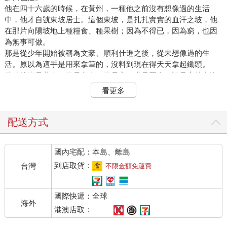
他在四十六歲的時候，在黃州，一種他之前沒有想像過的生活
中，他才自號東坡居士。這個東坡，是扎扎實實的血汗之坡，他
在那片向陽坡地上種糧食、種果樹；因為不得已，因為窮，也因
為無事可做。
那是從少年開始被稱為文豪、順利仕進之後，從未想像過的生
活。原以為這手是用來拿筆的，沒料到現在得天天拿起鋤頭。
此時他半是農夫、半是文人，半是官、半是罪人。說是官其實沒
事管，說是罪人，讀過他詩的天下人和他自己，都不認為他有
看更多
罪。
這是他人生的分水嶺。不是很久之前仍然冠蓋滿京華逸興遄飛、
想說什麼就寫什麼，但也在不久之前曾被死亡殷切問候，差點含
配送方式
冤而死；僥倖逃生之後，才覺得能夠過著像陶淵明一樣的日子也
不錯。此時沒想到，又在不是那麼久的將來，還能回京；然後，
國內宅配：本島、離島
也還有更荒涼的命運在等他。
蘇軾的個性，注定要與窮神共處。因為他徹底不在乎。在黃州之
到店取貨：
台灣
不限金額免運費
前，他出任過不少地方長官，做了不少事，有多少、花多少，是
他的理財方式。
國際快遞：全球
但他的貧窮感是在被貶到黃州之後真切浮現的。他說：若問我貧
海外
天所賦，不因遷謫始囊空。本來就是個不在乎有沒有積蓄的人，
港澳店取：
一被貶謫，保住了命，馬上面臨到零俸祿的生活，手上的餘錢只