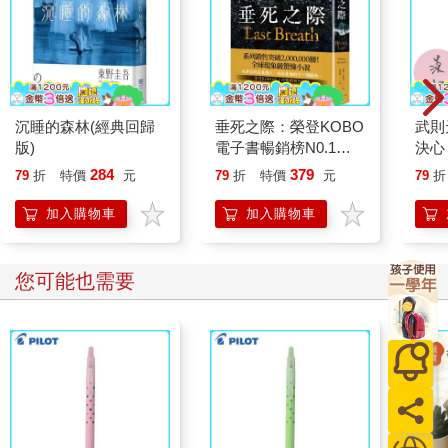
寫的是感嘆，說的是人生看開了就好。這是我最喜歡的東坡詞之
一。〈臨江仙〉一詞，傳說曾鬧出一個「蘇東坡逃亡」的鬧劇。
此詞傳到太守徐大受時，太守緊張了，因為看守蘇東坡畢竟是他
的職責，人逃了會被朝廷問罪。太守立刻前往東坡家，發現他還
在呼呼大睡，鼾聲如雷，大笑而去。
沉睡的森林(經典回歸
垂死之際：榮登KOBO
武則
這段時間，蘇東坡的病痛不少。有時咳嗽，有時得瘡（描述起來
版)
電子書暢銷榜N0.1！
決心
像是俗稱「皮蛇」那樣的病狀），又有眼疾……他習於把樂處和
全球現象級驚悚小說，
【作
284
379
79
折
特價
元
79
折
特價
元
79
折
慘況都寫成詩文，不時寄與友人。當然，有些又成為他後來的罪
系列銷售突破
狀。在偏鄉的他仍然受到關注，所以引來不少謠言：除了有人傳
2,000,000冊！
加入購物車
加入購物車
說他逃了，也有人傳說他死了。傳說當時討厭他、降罪於他的宋
神宗也聽聞了他的死訊，信以為真，飯吃到了一半，感嘆此人之
才難得，就不吃了。
您可能也需要
此事若為真，神宗未免有些貓哭耗子。這些描述都出於後世文人
的筆記，不過是後世文人心中的同聲惋惜，想要讓皇帝有反省一
下的能力。他的真朋友聽聞他因病過世的謠言，是真關心，派人
到他家去看，看他好好活著才安心。蘇東坡知道朋友派人來看他
死了沒有，自己也莞爾一笑；他回信給朋友說，他「平生所得毀
譽，殆皆此類也」。一切都是文字惹禍，成也文字，敗也文字，
因文字而為人稱道，因文字而成謠言，因文字而獲罪。