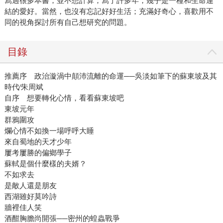
寫過很多本書，並不想計算；寫了許多年，幾乎是一種和生命連
結的愛好。當然，也沒有忘記好好生活；充滿好奇心，喜歡用不
同的視角探討所有自己想研究的問題。
目錄
推薦序 政治漩渦中顛沛流離的命運──吳淡如筆下的蘇東坡及其
時代∕朱周斌
自序 想要轉化心情，看看蘇東坡吧
東坡元年
群鴉圍攻
爛心情不如換一場呼呼大睡
來自蜀地的天才少年
屢考屢勝的偏鄉學子
蘇軾是個什麼樣的夫婿？
不如求去
是敵人還是朋友
西湖雖好莫吟詩
牆裡佳人笑
酒酣胸膽尚開張──密州的蝗蟲戰爭