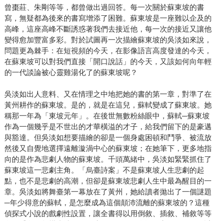
曾棗莊、朱剛等等，都曾做出過回答。每一次關於蘇東坡的書
寫，無疑都為後來的書寫增添了困難。蘇東坡是一座難以企及的
高峰，這座高峰不斷誘惑著我們去接近他，每一次的接近又讓他
變得愈加豐富多彩。對於試圖再一次描繪蘇東坡的吳淡如來說，
問題更為棘手：在短視頻的今天，在影像語言高度發達的今天，
在蘇東坡可以對我們直接「開口說話」的今天，又該如何向年輕
的一代談論被心靈雞湯化了的蘇東坡呢？
吳淡如出人意料、又在情理之中地把她的書的第一章，對準了在
黃州耕作的蘇東坡。是的，就是在這兒，蘇軾變成了蘇東坡。她
稱那一年為「東坡元年」。在後世無數粉絲眼中，蘇軾─蘇東坡
作為一個幾乎是不世出的才華橫溢的才子，給我們留下的是豪邁
與豁達。但吳淡如想要描繪的卻是一個身處困頓和鬥爭、被流放
然後又自覺地選擇遠離漩渦中心的蘇東坡；在她筆下，更多地指
向的是作為悲劇人物的蘇東坡。千頭萬緒中，吳淡如緊緊抓住了
蘇東坡這一悲劇主角。「烏臺詩案」不是蘇東坡人生悲劇的起
點，也不是悲劇的高潮，但卻是蘇東坡悲劇人生中最為醒目的一
章。吳淡如將舞臺第一幕放在了黃州，她給讀者拋出了一個謎題
─年少得意的蘇軾，是怎麼成為這個顛沛流離的蘇東坡的？這種
偵探式小說的戲劇性設置，讓全書得以用倒敘、插敘、補敘等等