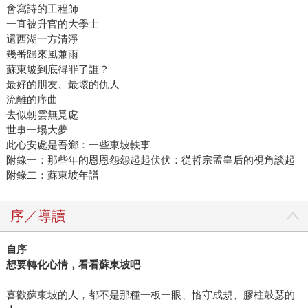
會寫詩的工程師
一直被升官的大學士
還西湖一方清淨
幾番歸來風兼雨
蘇東坡到底得罪了誰？
最好的朋友、最壞的仇人
流離的序曲
去似朝雲無覓處
世事一場大夢
此心安處是吾鄉：一些東坡軼事
附錄一：那些年的恩恩怨怨起起伏伏：從哲宗孟皇后的視角談起
附錄二：蘇東坡年譜
序／導讀
自序
想要轉化心情，看看蘇東坡吧
喜歡蘇東坡的人，都不是那種一板一眼、恪守成規、膠柱鼓瑟的