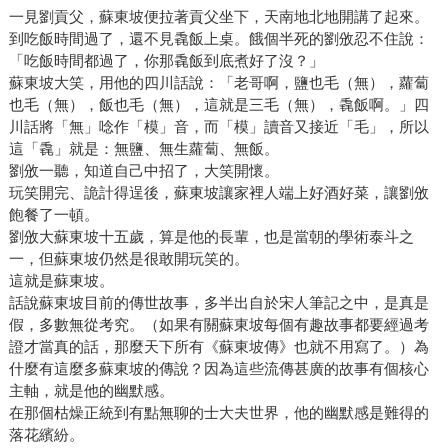
一見劉貢父，蘇東坡便拉著貢父坐下，天南地北地開講了起來。
到吃飯時間過了，還不見毳飯上桌。餓個半死的劉攽忍不住說：
「吃飯時間都過了，你那毳飯到底煮好了沒？」
蘇東坡大笑，用他的四川話說：「老哥啊，鹽也毛（無），蘿蔔
也毛（無），飯也毛（無），這就是三毛（無），毳飯啊。」四
川話將「無」唸作「模」音，而「模」讀音又接近「毛」，所以
這「毳」就是：無鹽、無生蘿蔔、無飯。
劉攽一聽，知道自己中招了，大笑開懷。
玩笑開完、詭計得逞後，蘇東坡讓家裡人端上好酒好菜，讓劉攽
飽餐了一頓。
劉攽大蘇東坡十五歲，算是他的長輩，也是當朝的學術泰斗之
一，但蘇東坡仍然是很敢開玩笑的。
這就是蘇東坡。
話說蘇東坡目前的傳世故事，多半出自於宋人筆記之中，是真是
假，多數無從考究。（如果有關蘇東坡每個有趣故事都要經過考
證才當真的話，那麼天下所有《蘇東坡傳》也就不用寫了。）為
什麼有這麼多蘇東坡的傳說？因為這些流傳甚廣的故事有個核心
主軸，就是他的幽默感。
在那個枯燥正統到有點無聊的士大夫世界，他的幽默感是難得的
落花繽紛。