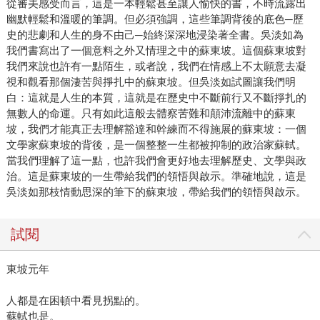
從審美感受而言，這是一本輕鬆甚至讓人愉快的書，不時流露出
幽默輕鬆和溫暖的筆調。但必須強調，這些筆調背後的底色─歷
史的悲劇和人生的身不由己─始終深深地浸染著全書。吳淡如為
我們書寫出了一個意料之外又情理之中的蘇東坡。這個蘇東坡對
我們來說也許有一點陌生，或者說，我們在情感上不太願意去凝
視和觀看那個淒苦與掙扎中的蘇東坡。但吳淡如試圖讓我們明
白：這就是人生的本質，這就是在歷史中不斷前行又不斷掙扎的
無數人的命運。只有如此這般去體察苦難和顛沛流離中的蘇東
坡，我們才能真正去理解豁達和幹練而不得施展的蘇東坡：一個
文學家蘇東坡的背後，是一個整整一生都被抑制的政治家蘇軾。
當我們理解了這一點，也許我們會更好地去理解歷史、文學與政
治。這是蘇東坡的一生帶給我們的領悟與啟示。準確地說，這是
吳淡如那枝情動思深的筆下的蘇東坡，帶給我們的領悟與啟示。
試閱
東坡元年
人都是在困頓中看見拐點的。
蘇軾也是。