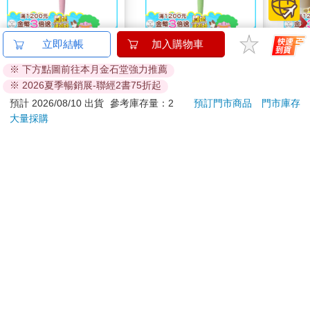
如果沒有黃州，就沒有〈赤壁賦〉，也沒有傳頌近千年的〈念奴
嬌〉一詞。
閒來無事，蘇東坡常和當時陪著他貶謫的大兒子蘇邁一起到他們
百樂果汁筆0.5 PURE
百樂果汁筆0.5 PURE
穎寶
立即結帳
加入購物車
發現的「祕境」遊玩。那是一片赤色的崖壁，其下有滔滔江水，
聯名 頂級白桃(限量)
聯名 麝香葡萄(限量)
花生
灘上有五色石子。據不少學者考證，這引發他思古幽情的赤壁，
※ 下方點圖前往本月金石堂強力推薦
生)-
38
38
84
折
特價
元
84
折
特價
元
89
折
是三國赤壁的可能性低微。這只是蘇東坡心中的文學赤壁，並非
※ 2026夏季暢銷展-聯經2書75折起
真正的古戰場，他自己也知道不是。然而因為他的詞與文，此赤
加入購物車
加入購物車
預計 2026/08/10 出貨
參考庫存量：2
預訂門市商品
門市庫存
壁在文學中卻有極濃的赤壁分量。
大量採購
大江東去，浪淘盡，千古風流人物。故壘西邊，人道是，三國周
您可能會喜歡
郎赤壁。
亂石穿空，驚濤拍岸，捲起千堆雪。
江山如畫，一時多少豪傑。
遙想公瑾當年，小喬初嫁了，雄姿英發。羽扇綸巾，談笑間，檣
櫓灰飛煙滅。
故國神遊，多情應笑我，早生華髮。
人生如夢，一樽還酹江月。
每來此赤壁，蘇東坡必吟詩作賦。東坡的詩詞，結論與上一闕
〈臨江仙〉相似，尾鋒一轉，其實都有著同一個「蘇東坡」味
道：你計較些什麼呢？不就是個宇宙微塵，一場夢啊。得與失，
吉伊卡哇 亞克力鑰匙
【Timo】多功能震動
【日本