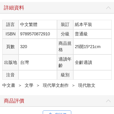
能支撐些時日，還有一大家子要餵飽。多數的家人沒有到貶謫地
詳細資料
同住，暫時與他弟弟蘇轍同住；然而與他同來的家人，還是要靠
他提供溫飽。
該怎麼謀生呢？這時候，一個窮朋友來找他，幫了大忙。這個朋
語言
中文繁體
裝訂
紙本平裝
友叫作馬夢得，年輕時在太學裡當個訓導行政的小官，當過蘇軾
的幕僚，和他結為好友。有人傳說：某一天，蘇軾在他家的書房
ISBN
9789570872910
分級
普通級
牆上題了一首詩，他愈看愈感慨，就辭了官浪跡江湖去了。聽說
蘇軾被貶到黃州來，他不遠千里來尋他，也為大文豪帶來一線生
商品規
頁數
320
25開15*21cm
機，向地方政府申請到五十多畝的廢棄坡地，蘇軾當了自耕農。
格
蘇軾開始籌劃開墾。低溼的地方，種稻；較為平坦的地上種棗子
和桑樹、栗樹；視野最好的地方蓋個屋子……此地多半是坡地，
適讀年
出版地
台灣
全齡適讀
坡地雖然可以使用，但這個夏天缺乏雨水，就算開墾了坡地，水
齡
源也成問題。還好他在將荒地上雜草燒掉時，竟然發現一口藏在
注音
級別
荒煙蔓草中的井。這口井的出現讓他興奮不已。然後，老天爺也
來幫他，久旱又逢甘霖，從山坡上流下的雨水，又讓他發現自己
中文書
＞
文學
＞
現代華文創作
＞
現代散文
的土地上有小小湧泉。那坡地就來種茶、種橘子吧？不遠處有個
池塘，水塘邊可以種些水芹菜；為了要消滅那些雜草，還可以養
牛、養羊、養鹿……他一邊揮汗如雨的耕作，一邊已經想到了不
商品評價
久之後的快樂收穫。或者可以來個「水芹芽燴斑鳩」？
蘇軾把這個山坡命名為東坡。東坡兩字，取自白居易的詩。蘇東