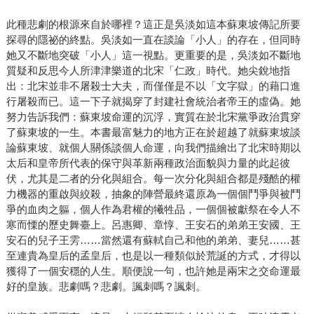
此種悲劇的根源來自於哪裡？這正是吳淡如這本蘇東坡傳記所要
探尋的隱祕的終點。吳淡如一直在談論「小人」的存在，但同時
她又不斷地突破「小人」這一視點。更重要的是，吳淡如不斷地
質疑和反思今人所津津樂道的北宋「仁政」時代。她尖銳地指
出：北宋並非不屠殺士大夫，而僅僅是不以「文字獄」的藉口進
行屠殺而已。這一下子就揭穿了封建社會統治者帝王的虛偽。她
努力告訴我們：蘇東坡命運的沉浮，實質在於北宋黨爭政治貫穿
了蘇東坡的一生。本書最富魅力的地方正在於超越了就蘇東坡談
論蘇東坡、就個人關係談個人命運，向我們描繪出了北宋時期以
太后和皇帝所代表的保守與革新兩種政治面貌與力量的此起彼
伏，尤其是二者的分化與組合。每一次分化與組合都是殘酷的權
力機器的重啟與絞殺，抽象的陣營最終還原為一個個鬥爭與被鬥
爭的血肉之軀，個人作為君權的犧牲品，一個個被獻祭在令人不
寒而慄的歷史舞臺上。呂惠卿、章惇、王安石的弟弟王安國、王
安石的兒子王雱……當然還有蘇軾自己和他的弟弟、妻兒……甚
至連貴為皇后的孟皇后，也是以一種類似於荒誕的方式，才得以
獲得了一個安穩的人生。順便說一句，也許她是兩宋之交命運最
好的皇族。悲劇嗎？悲劇。諷刺嗎？諷刺。