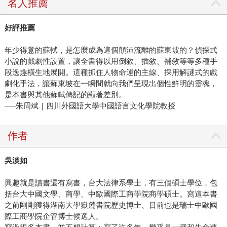
名人推薦
好評推薦
年少得意的蘇軾，是怎麼成為這個顛沛流離的蘇東坡的？偵探式
小說的戲劇性設置，讓全書得以用倒敘、插敘、補敘等等多種手
段逸趣橫生地展開。這種抓住人物命運的主線、採用解謎式的戲
劇化手法，讓蘇東坡在一瞬間就向我們呈現出個性鮮明的靈魂，
是本書與其他蘇軾傳記的顯著差別。
──朱周斌｜四川外國語大學中國語言文化學院教授
作者
吳淡如
興趣就是讀書還有寫書，台大法律系學士，有三個碩士學位，包
括台大中國文學、商學、中歐國際工商學院商學碩士。寫這本書
之前剛剛獲得湖南大學嶽麓書院歷史博士、目前也是瑞士中歐國
際工商學院企管博士候選人。