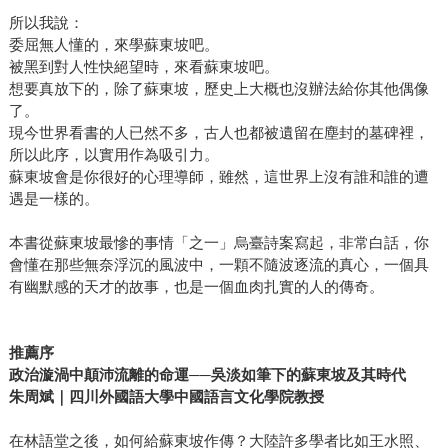
所以我說：
委屈無人懂的，來學蘇東坡吧。
被黑到對人性快絕望時，來看蘇東坡吧。
想要真放下的，除了蘇東坡，歷史上大概也沒辦法給你其他偶像
了。
現今世界看書的人已然不多，古人也都被遺留在塵封的墓碑裡，
所以此序，以實用作為吸引力。
蘇東坡會是你很好的心理導師，雖然，這世界上沒有誰和誰的遭
遇是一樣的。
本書從蘇東坡最慘的事情「之一」烏臺詩案寫起，非常白話，你
會懂在那些無奈浮沉的風波中，一顆不隨波逐流的真心，一個具
有幽默感的天才的故事，也是一個血肉扎實的人的傳奇。
推薦序
政治漩渦中顛沛流離的命運──吳淡如筆下的蘇東坡及其時代
朱周斌｜四川外國語大學中國語言文化學院教授
在林語堂之後，如何給蘇東坡作傳？大陸許多學者比如王水照、