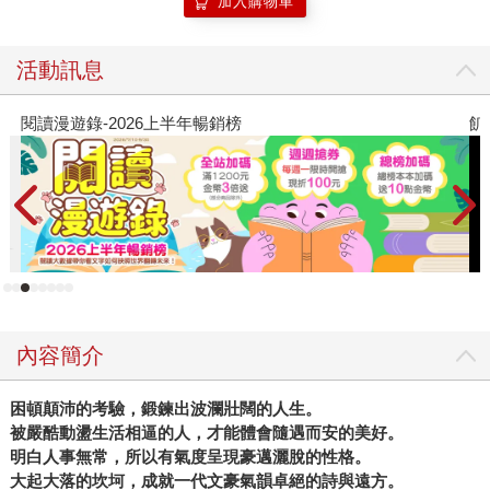
加入購物車
活動訊息
銷榜
飢餓遊戲前傳贈早優券
內容簡介
困頓顛沛的考驗，鍛鍊出波瀾壯闊的人生。
被嚴酷動盪生活相逼的人，才能體會隨遇而安的美好。
明白人事無常，所以有氣度呈現豪邁灑脫的性格。
大起大落的坎坷，成就一代文豪氣韻卓絕的詩與遠方。