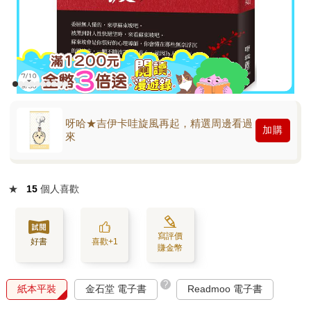
呀哈★吉伊卡哇旋風再起，精選周邊看過
加購
來
★
15
個人喜歡
寫評價
好書
喜歡+1
賺金幣
?
紙本平裝
金石堂 電子書
Readmoo 電子書