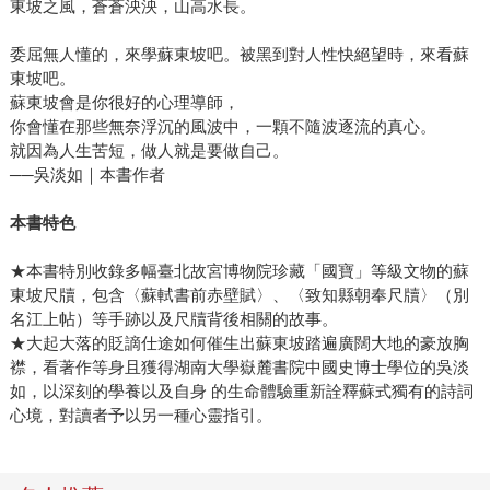
東坡之風，蒼蒼泱泱，山高水長。
委屈無人懂的，來學蘇東坡吧。被黑到對人性快絕望時，來看蘇
東坡吧。
蘇東坡會是你很好的心理導師，
你會懂在那些無奈浮沉的風波中，一顆不隨波逐流的真心。
就因為人生苦短，做人就是要做自己。
──吳淡如｜本書作者
本書特色
★本書特別收錄多幅臺北故宮博物院珍藏「國寶」等級文物的蘇
東坡尺牘，包含〈蘇軾書前赤壁賦〉、〈致知縣朝奉尺牘〉（別
名江上帖）等手跡以及尺牘背後相關的故事。
★大起大落的貶謫仕途如何催生出蘇東坡踏遍廣闊大地的豪放胸
襟，看著作等身且獲得湖南大學嶽麓書院中國史博士學位的吳淡
如，以深刻的學養以及自身 的生命體驗重新詮釋蘇式獨有的詩詞
心境，對讀者予以另一種心靈指引。