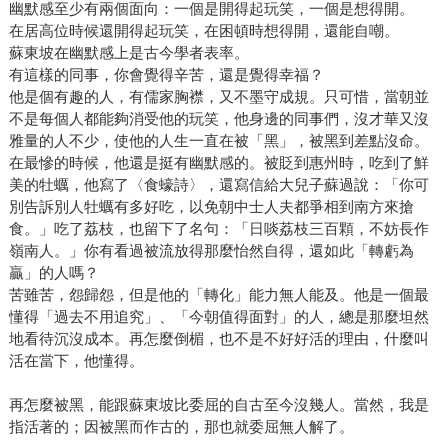
幽默感至少有兩個面向：一個是開得起玩笑，一個是想得開。
在居高位時候還開得起玩笑，在困頓時想得開，還能自嘲。
蘇東坡在幽默感上是古今學者表率。
有這樣的同事，你會覺得辛苦，還是覺得幸福？
他是個有趣的人，有儒家胸襟，又不墨守成規。只可惜，當朝並
不是每個人都能夠消受他的玩笑，他身邊的同事們，沒才華又沒
雅量的人不少，使他的人生一直在被「黑」，被黑到差點沒命。
在最慘的時候，他還是挺有幽默感的。被貶到惠州時，吃到了鮮
美的牡蠣，他寫了〈食蠔詩〉，還寫信給大兒子蘇過說：「你可
別告訴別人牡蠣有多好吃，以免朝中士人夫都爭相到南方來搶
食。」吃了荔枝，也留下了名句：「日啖荔枝三百顆，不妨長作
嶺南人。」你有看過被流放得那麼怡然自得，還如此「轉虧為
贏」的人嗎？
苦雖苦，怨歸怨，但是他的「轉化」能力無人能及。他是一個最
懂得「過去不用追究」、「今朝值得面對」的人，總是那麼坦然
地看待沉沒成本。再怎麼倒楣，也不是不好好活的理由，什麼叫
活在當下，他懂得。
再怎麼被黑，能跟蘇東坡比委屈的自古至今沒幾人。當然，我是
指活著的；因被黑而作古的，那也就委屈無人解了。