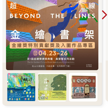
魚羹。新鮮江魚，微鹽，加上切碎的菘菜心、各種野菜一起煮，
和著蔥白一起烹個半熟，再放入薑、白蘿蔔汁與酒，再以橘皮切
絲調味，這是東坡引以為傲的魚羹。再來就是後來聞名於世的東
坡肉了。當時羊肉為上品，豬肉被嫌腥。但此處豬肉賤如泥，不
好好吃它就對不起沒啥錢的自己，他也研發了一道東坡肉。〈豬
肉頌〉是這麼歡欣鼓舞的歌詠著：
淨洗鐺，少著水，柴頭罨煙焰不起。待他自熟莫催他，火候足時
他自美。黃州好豬肉，價賤如泥土。貴者不肯吃，貧者不解煮。
早晨起來打兩碗，飽得自家君莫管。
隨著這首詩，一幅活生生的農家樂呈現眼前。說他悲極生樂也
好，說他自得其樂也行。虧得此處附近的縣令都待他不薄，知道
文豪愛酒，常常會遣人拿好酒來送他。邊吃肉、邊喝酒，何等美
事。
東坡還覺喝不夠，自己從道士那裡搞了一個祕方。養了蜜蜂取蜜
來發酵白酒，還作了一首〈蜜酒歌〉。不過，雖然他很欣賞自己
的新創酒，但眾人都覺得過甜，而且蜜酒放久了再喝，還會拉肚
子，所以也就只做過那麼唯一一次。
不說生活清苦，他看的都是正面之處。在不得已中，還用一種