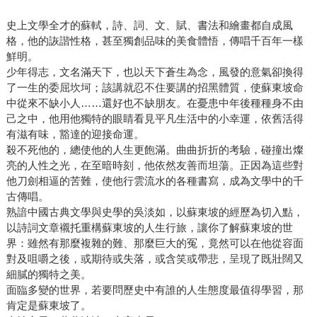
史上文學全才的蘇軾，詩、詞、文、賦、書法和繪畫都自成風
格，他的詼諧性格，甚至獨創品味的美食體悟，傳唱千百年一樣
鮮明。
少年得志，文名滿天下，也以天下蒼生為念，風發的意氣卻換得
了一生的委屈坎坷；該講就忍不住要講的招黑體質，使蘇東坡命
中從來不缺小人……還好也不缺朋友。在憂患中年後種種身不由
己之中，他用他獨特的眼睛看見平凡生活中的小幸運，依舊活得
有滋有味，豁達的迎接命運。
殺不死他的，總使他的人生更飽滿。曲曲折折的考驗，碰撞出燦
亮的人性之光，在至暗時刻，他依然友善而坦蕩。正因為這些對
他刀劍相逼的苦難，使他行雲流水的各種書寫，成為文學中的千
古傳唱。
熟諳中國古典文學與史學的吳淡如，以蘇東坡的經歷為切入點，
以詩詞文章襯托重構蘇東坡的人生行旅，讓你了解蘇東坡的世
界：雖然有那麼複雜的難、那麼巨大的冤，竟然可以在他從容面
對及咀嚼之後，或期待或失落，或含笑或帶悲，呈現了既壯闊又
細膩的獨特之美。
面臨多變的世界，若要問歷史中有誰的人生態度最值得學習，那
肯定是蘇東坡了。