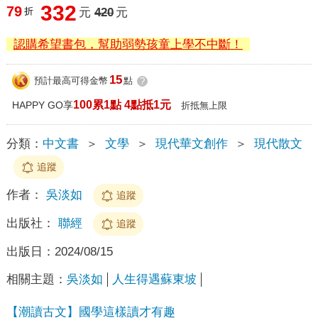
332
79
折
元
420
元
認購希望書包，幫助弱勢孩童上學不中斷！
15
預計最高可得金幣
點
?
100累1點 4點抵1元
HAPPY GO享
折抵無上限
分類：
中文書
＞
文學
＞
現代華文創作
＞
現代散文
追蹤
作者：
吳淡如
追蹤
出版社：
聯經
追蹤
出版日：
2024/08/15
相關主題：
吳淡如
人生得遇蘇東坡
【潮讀古文】國學這樣讀才有趣