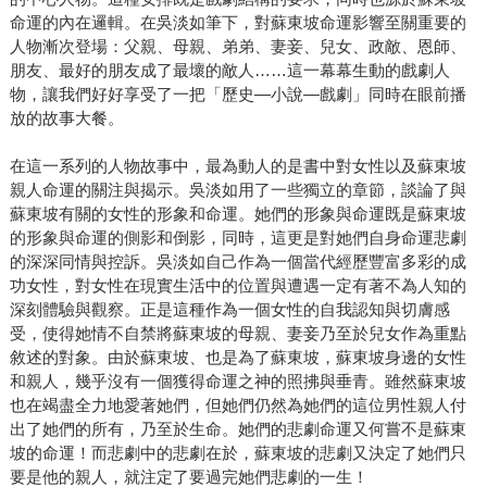
命運的內在邏輯。在吳淡如筆下，對蘇東坡命運影響至關重要的
人物漸次登場：父親、母親、弟弟、妻妾、兒女、政敵、恩師、
朋友、最好的朋友成了最壞的敵人……這一幕幕生動的戲劇人
物，讓我們好好享受了一把「歷史—小說—戲劇」同時在眼前播
放的故事大餐。
在這一系列的人物故事中，最為動人的是書中對女性以及蘇東坡
親人命運的關注與揭示。吳淡如用了一些獨立的章節，談論了與
蘇東坡有關的女性的形象和命運。她們的形象與命運既是蘇東坡
的形象與命運的側影和倒影，同時，這更是對她們自身命運悲劇
的深深同情與控訴。吳淡如自己作為一個當代經歷豐富多彩的成
功女性，對女性在現實生活中的位置與遭遇一定有著不為人知的
深刻體驗與觀察。正是這種作為一個女性的自我認知與切膚感
受，使得她情不自禁將蘇東坡的母親、妻妾乃至於兒女作為重點
敘述的對象。由於蘇東坡、也是為了蘇東坡，蘇東坡身邊的女性
和親人，幾乎沒有一個獲得命運之神的照拂與垂青。雖然蘇東坡
也在竭盡全力地愛著她們，但她們仍然為她們的這位男性親人付
出了她們的所有，乃至於生命。她們的悲劇命運又何嘗不是蘇東
坡的命運！而悲劇中的悲劇在於，蘇東坡的悲劇又決定了她們只
要是他的親人，就注定了要過完她們悲劇的一生！