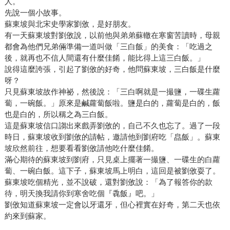
人。
先說一個小故事。
蘇東坡與北宋史學家劉攽，是好朋友。
有一天蘇東坡對劉攽說，以前他與弟弟蘇轍在寒窗苦讀時，母親
都會為他們兄弟倆準備一道叫做「三白飯」的美食：「吃過之
後，就再也不信人間還有什麼佳餚，能比得上這三白飯。」
說得這麼誇張，引起了劉攽的好奇，他問蘇東坡，三白飯是什麼
呀？
只見蘇東坡故作神祕，然後說：「三白啊就是一撮鹽，一碟生蘿
蔔，一碗飯。」原來是鹹蘿蔔飯啦。鹽是白的，蘿蔔是白的，飯
也是白的，所以稱之為三白飯。
這是蘇東坡信口謅出來戲弄劉攽的，自己不久也忘了。過了一段
時日，蘇東坡收到劉攽的請帖，邀請他到劉府吃「皛飯」。蘇東
坡欣然前往，想要看看劉攽請他吃什麼佳餚。
滿心期待的蘇東坡到劉府，只見桌上擺著一撮鹽、一碟生的白蘿
蔔、一碗白飯。這下子，蘇東坡馬上明白，這回是被劉攽耍了。
蘇東坡吃個精光，並不說破，還對劉攽說：「為了報答你的款
待，明天換我請你到寒舍吃個『毳飯』吧。」
劉攽知道蘇東坡一定會以牙還牙，但心裡實在好奇，第二天也依
約來到蘇家。