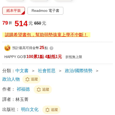
紙本平裝
Readmoo 電子書
514
79
折
元
650
元
認購希望書包，幫助弱勢孩童上學不中斷！
25
預計最高可得金幣
點
?
100累1點 4點抵1元
HAPPY GO享
折抵無上限
分類：
中文書
＞
社會哲思
＞
政治/國際情勢
＞
政治人物
追蹤
作者：
祁福德
追蹤
譯者：
林玉菁
出版社：
明白文化
追蹤