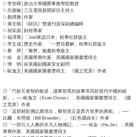
▷李世暉│政治大學國際事務學院教授
▷呂惠敏│三立電視新聞節目主持人
▷顏擇雅│作家
▷康文炳│《財訊》雙週刊資深副總編輯
▷胡采蘋│財經專家
▷福澤喬│「Joel來談日本」粉專社群版主
▷李文成│歷史作家、「一歷百憂解」粉專社群版主
▷黎 胖│「黎胖」臉書粉專版主
▷哈 金│美國華裔作家、美國國家圖書獎得主
▷博 明│前美國副國家安全顧問
▷歐逸文│美國國家圖書獎得主、《國之荒原》作者
◎「巧妙又睿智的敘述，讓黎智英的故事等同於當代中國的縮
影。」──歐逸文（Evan Osnos），美國國家圖書獎得主、《國
之荒原》作者
◎「這部精彩傳記展現出，黎智英正是西方世界的典範。」──
比爾．布勞德（Bill Browder），《紅色通緝令》作者
◎「一部引人入勝的非凡人物傳記。」── 哈金（Ha Jin），美國
華裔作家、美國國家圖書獎得主