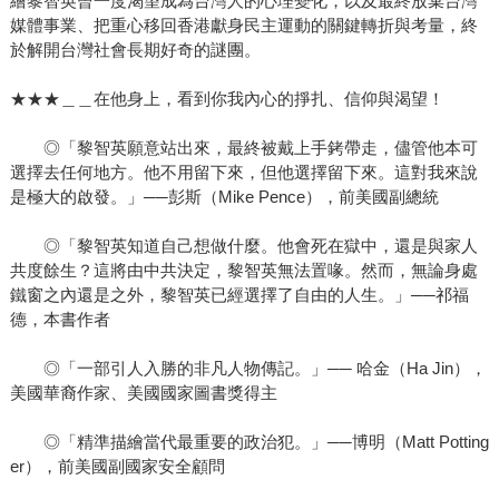
繪黎智英曾一度渴望成為台灣人的心理變化，以及最終放棄台灣
媒體事業、把重心移回香港獻身民主運動的關鍵轉折與考量，終
於解開台灣社會長期好奇的謎團。
★★★＿＿在他身上，看到你我內心的掙扎、信仰與渴望！
◎「黎智英願意站出來，最終被戴上手銬帶走，儘管他本可
選擇去任何地方。他不用留下來，但他選擇留下來。這對我來說
是極大的啟發。」──彭斯（Mike Pence），前美國副總統
◎「黎智英知道自己想做什麼。他會死在獄中，還是與家人
共度餘生？這將由中共決定，黎智英無法置喙。然而，無論身處
鐵窗之內還是之外，黎智英已經選擇了自由的人生。」──祁福
德，本書作者
◎「一部引人入勝的非凡人物傳記。」── 哈金（Ha Jin），
美國華裔作家、美國國家圖書獎得主
◎「精準描繪當代最重要的政治犯。」──博明（Matt Potting
er），前美國副國家安全顧問