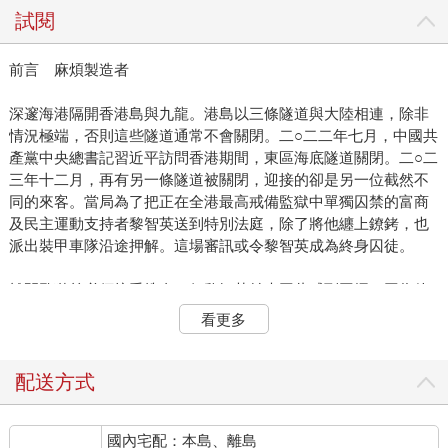
試閱
前言 麻煩製造者
深邃海港隔開香港島與九龍。港島以三條隧道與大陸相連，除非
情況極端，否則這些隧道通常不會關閉。二○二二年七月，中國共
產黨中央總書記習近平訪問香港期間，東區海底隧道關閉。二○二
三年十二月，再有另一條隧道被關閉，迎接的卻是另一位截然不
同的來客。當局為了把正在全港最高戒備監獄中單獨囚禁的富商
及民主運動支持者黎智英送到特別法庭，除了將他纏上鐐銬，也
派出裝甲車隊沿途押解。這場審訊或令黎智英成為終身囚徒。
離開監獄前必須接受搜身，但黎智英並未因此感到困擾，因為他
知道自己將在庭上見到摯愛的家人。「明天我要出庭，得在警衛
看更多
面前脫掉所有衣物，接受搜身，」二○二一年一場庭訊前他寫下：
「這很羞辱，但我不在乎，因為我將見到我的家人、朋友與支持
者。看到他們，讓我重新接觸到外面的現實世界。這種情感交流
配送方式
讓人精神一振。」
國內宅配：本島、離島
那個十二月的早晨，街道封閉，警車與摩托車護衛隊伴隨一輛超