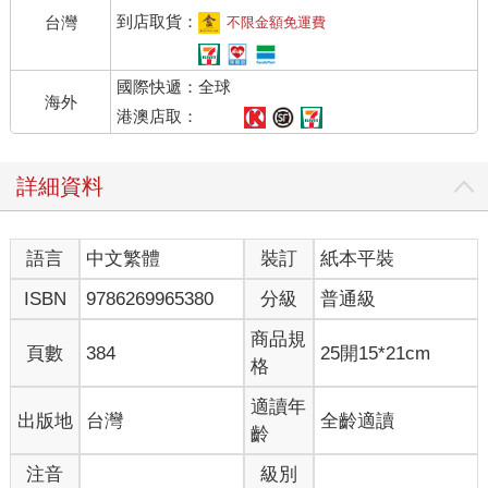
大型裝甲車，鐐銬緊扣的囚犯坐在鐵籠裡。笨重囚車從赤柱監獄
到店取貨：
台灣
不限金額免運費
出發，沿著港島南岸的狹窄濱海道路緩慢行駛，然後轉向北方，
進入香港仔隧道，再經過海底隧道，最終抵達西九龍法院。
國際快遞：全球
海外
法庭外，警犬與千名員警防範任何可能的騷動。他們嚴陣以待，
港澳店取：
讓人誤以為是接待外國元首或押解恐怖分子，而非長期堅持非暴
力理念的七十五歲虔誠天主教徒。武力展示揭開審訊序幕，對象
詳細資料
是香港最堅定的異議人士，也是中國最著名的政治犯。
法庭內，黎智英坐在玻璃隔間中，透過助聽器聆聽審理過程。審
語言
中文繁體
裝訂
紙本平裝
判前不久他才接受眼部手術，即便戴著眼鏡，仍難以看清投影在
法庭螢幕上的內容。他比入獄前瘦了許多，在獄中度過新冠疫
ISBN
9786269965380
分級
普通級
情，也在審判開始前的三年監禁生活中逐漸老去。身高六呎一吋
（約一百八十五公分），黎智英的存在感不可忽視；獄中減掉幾
商品規
頁數
384
25開15*21cm
十磅，讓他身上帶著過去所沒有的嚴肅氣息。
格
黎智英將棕色囚服換成藍色牛津襯衫及淺色諾悠翩雅（Loro
適讀年
出版地
台灣
全齡適讀
Piana）西裝外套。這是一場審判秀，當局讓主角依自己的意願著
齡
裝。
注音
級別