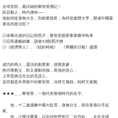
全球首部，最詳細的黎智英傳記！
跌宕動人，時代傳奇──
他如何從身無分文，到創業致富；為何從媒體大亨，變成中國最
著名的政治犯？
◎未曝光過的日記與照片，黎智英親密事業夥伴執筆
◎亞馬遜暢銷書，讀者4.8顆星評價
◎《經濟學人》、《紐約時報》、《華爾街日報》盛讚
成功的商人，靈活的創業家，億萬富豪，
狗仔隊教父，民主運動領袖，香港的良心，
上帝恩典活生生的見證人。
這些都是外界眼中的黎智英，冷靜又熾熱，純粹又複雜。
★★★＿＿黎智英，一個代表整個時代的名字。
他，十二歲逃離中國大飢荒，身無分文，卻在香港白手起
家。
他，小學沒畢業，以街頭智慧創立「佐丹奴」，走在全球