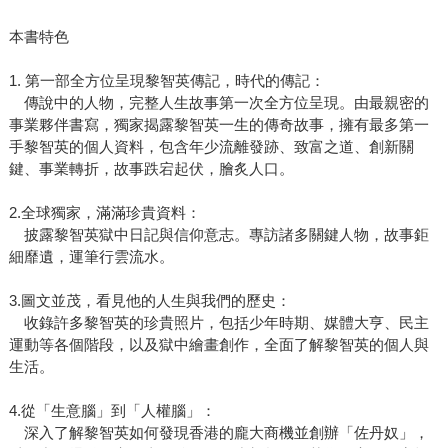
本書特色
1. 第一部全方位呈現黎智英傳記，時代的傳記：
傳說中的人物，完整人生故事第一次全方位呈現。由最親密的
事業夥伴書寫，獨家揭露黎智英一生的傳奇故事，擁有最多第一
手黎智英的個人資料，包含年少流離發跡、致富之道、創新關
鍵、事業轉折，故事跌宕起伏，膾炙人口。
2.全球獨家，滿滿珍貴資料：
披露黎智英獄中日記與信仰意志。專訪諸多關鍵人物，故事鉅
細靡遺，運筆行雲流水。
3.圖文並茂，看見他的人生與我們的歷史：
收錄許多黎智英的珍貴照片，包括少年時期、媒體大亨、民主
運動等各個階段，以及獄中繪畫創作，全面了解黎智英的個人與
生活。
4.從「生意腦」到「人權腦」：
深入了解黎智英如何發現香港的龐大商機並創辦「佐丹奴」，