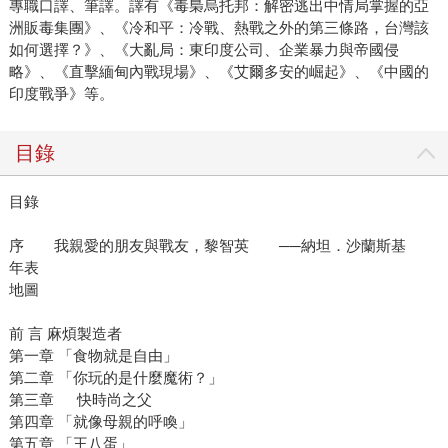
專職口譯、筆譯。譯有《毒梟烏托邦：解密逃出中情局掌握的亞
洲販毒集團》、《冷和平：冷戰、熱戰之外的第三條路，台灣該
如何選擇？》、《大亂局：東印度公司、企業暴力與帝國侵
略》、《直擊緬甸內戰現場》、《艾爾多安的崛起》、《中國的
印度戰爭》等。
目錄
目錄
序 我親愛的朋友與戰友，黎智英 ──納坦．沙蘭斯基
年表
地圖
前 言 麻煩製造者
第一章 「食物就是自由」
第二章 「你玩的是什麼魔術？」
第三章 快時尚之父
第四章 「就像母親的呼喚」
第五章 「王八蛋」