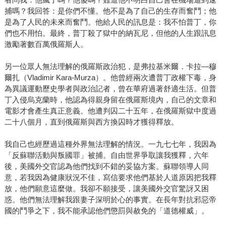
捕嗎？我回答：是你們不懂。他不是為了自己的生存而奮鬥；他
是為了人民的未來而奮鬥。他給人民的訊息是：我不怕普丁，你
們也不用怕。最終，普丁殺了獄中的納瓦尼，但他的人生跟訊息
激勵著數百萬俄羅斯人。
另一位眾人無法理解的俄羅斯政治犯，是弗拉基米爾．卡拉—穆
爾扎（Vladimir Kara-Murza）。他曾經兩次遭普丁政權下毒，身
為異議運動歷史學者與政治記者，曾在華府過著舒適生活。但普
丁入侵烏克蘭時，他認為得親身留在俄羅斯境內，自己的文章和
電影才會產生真正意義。他遭判囚二十五年，在俄羅斯獄中度過
二十八個月，直到俄羅斯與西方換囚時才獲得釋放。
我自己也經歷過這種外界無法理解的情況。一九七七年，我因為
「反蘇聯活動與叛國罪」被捕。自由世界爭取讓我獲釋，六年
後，美國外交官認為他們找到不錯的妥協方案。蘇聯領導人同
意，若我因為健康狀況不佳，寫信要求他們基於人道原因把我釋
放，他們願意這麼做。我卻不願接受，讓美國外交官驚訝又困
惑。他們無法理解我跟妻子深明於心的事實。在長年對抗邪惡帝
國的鬥爭之下，我不能承認他們懲罰與赦免的「道德權威」。