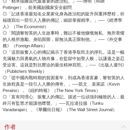
◎「精準描繪當代最重要的政治犯。」──博明（Matt
Pottinger），前美國副國家安全顧問
◎「記述香港最知名企業家化身為政治犯的陡升與重摔歷程，祈
福德寫出一部引人入勝的傳記，細節掌握精準。」──《經濟學
人》（The Economist）
◎「閱讀黎智英的人生故事時，難以不被他慷慨無私、無所畏懼
的人格所激勵。身陷囹圄，卻無法真正限制他。」──《外交事
務》（Foreign Affairs）
◎「這部振奮人心的傳記揭示了香港爭取民主的掙扎。這是一幅
充滿魅力與勇氣的人物肖像，在監獄中如聖人般，以謙遜之姿忍
受迫害。這就是對抗壓迫的最佳精神寫照。」──《出版人週刊》
（Publishers Weekly）
◎「從中國內戰時期的貧困童年，到成為香港富豪，黎智英的人
生旅程真是一段引人入勝的傳奇。」──凱文．裴萊諾（Kevin
Peraino），《紐約時報》（The New York Times）
◎「富有同理心、振奮人的傳記。描述一位頑強到極致的人，最
終只有監禁才能讓他噤聲。」──瓦拉達拉揚（Tunku
Varadarajan），《華爾街日報》（The Wall Street Journal）
作者