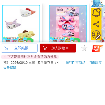
香港回歸中國後的二十多年裡，黎智英一直推動民主。黎智英在
一九九二年成為英國公民，並經常出國，特別是前往美國，經常
與知名律師暨民主運動者李柱銘同行。黎智英在華府相當有名。
他在二○一九年與彭斯及龐佩歐的會面，讓中國相當憤怒。「黎智
英是什麼人，一貫持什麼立場，在香港社會扮演著什麼角色，美
方心知肚明。」中國外交部發言人指名道姓怒斥：「美國政府高
層在當前香港局勢的敏感時期，排著隊會見這麼一個人，別有用
【日本 三麗鷗】 巨型
迪士尼 米妮系列-可愛
迪士
立即結帳
加入購物車
心，發出嚴重錯誤訊號。」
髮夾 (3款可選) 裝飾髮
髮飾裝扮掛卡(粉色)
可愛
※ 下方點圖前往本月金石堂強力推薦
夾 三麗鷗周邊 凱蒂貓
色)
399
55
51
折
特價
元
7
折
特價
元
7
折
但彭斯不這麼看。他在龐佩歐的要求下，在白宮會見黎智英，接
Kitty 庫洛米 布丁狗
預計 2026/08/10 出貨
參考庫存量：4
預訂門市商品
門市庫存
待「香港民主的偉大英勇鬥士，表示鼓勵。」對彭斯來說，黎智
大量採購
加入購物車
加入購物車
英與蘇聯時代英勇的異議人士安德列．沙卡洛夫（Andrei
Sakharov）、納坦．沙蘭斯基並列。彭斯對黎智英的堅持印象深
刻，黎智英「願意站出來，最終被戴上手銬帶走，儘管他本可選
您可能會喜歡
擇去任何地方。他不用留下來，但他選擇留下來。這對我來說是
極大的啟發。」
二○二○年遭到逮捕監禁之前，黎智英本有許多機會可以離開香