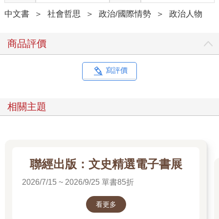
香港的被告通常會穿上體面衣服，希望讓陪審團留下良好印象。
中文書
＞
社會哲思
＞
政治/國際情勢
＞
政治人物
但這場審判卻不一樣。中央推翻對香港保留司法制度的承諾，拒
絕給予黎智英陪審團審判的權利，改由一組當局精心挑選的法官
進行審理。黎智英穿上這些衣服，是為了自己的尊嚴。
商品評價
黎智英的財富來自早年的毛衣與馬球衫事業。在獄外，他的衣櫃
以牛仔褲跟扣領棉襯衫或寬鬆亞麻襯衫為主。他喜歡夾式吊帶，
寫評價
有陣子也穿過連身吊帶褲──在香港富豪中相當獨特的風格。
然而讓黎智英與眾不同的，不僅是衣服。過去三十多年裡，他一
相關主題
直是自由與民主的堅定捍衛者，言辭激烈，批評香港與中國的領
導人。如同香港七百萬人中的數百萬人，他不相信共產中國，並
希望這座城市能夠享有一九九七年北京接管英國殖民地時所承諾
的權利與自由。
聯經出版：文史精選電子書展
他很有錢──遭到政府追捕前，黎智英的財富估計達到十二億美
元，這是黎智英十二歲時到香港所賺來的財富。抵港時他口袋裡
2026/7/15 ~ 2026/9/25 單書85折
甚至連五塊錢都沒有。他自掏腰包，捐出超過一億美元，支持香
港的民主運動。
看更多