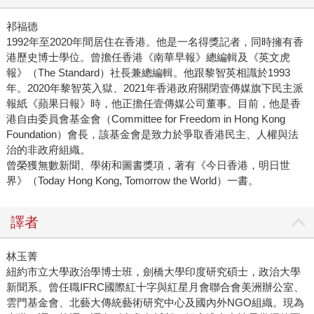
祁福德
1992年至2020年間居住在香港。他是一名得獎記者，同時擁有香
港歷史博士學位。曾擔任香港《南華早報》總編輯及《英文虎
報》（The Standard）社長兼總編輯。他跟黎智英相識於1993
年。2020年黎智英入獄、2021年香港政府關閉壹傳媒旗下民主派
報紙《蘋果日報》時，他正擔任壹傳媒公司董事。目前，他是香
港自由委員會基金會（Committee for Freedom in Hong Kong
Foundation）會長，該基金會是致力於爭取香港民主、人權與法
治的非政府組織。
曾榮獲無數新聞、學術和圖書獎項，著有《今日香港，明日世
界》（Today Hong Kong, Tomorrow the World）一書。
譯者
林玉菁
紐約市立大學政治學博士班，劍橋大學印度研究碩士，政治大學
新聞系。曾任職IFRC國際紅十字與紅星月會聯合會美洲辦公室、
雲門基金會、北藝大傳統藝術研究中心及國內外NGO組織。現為