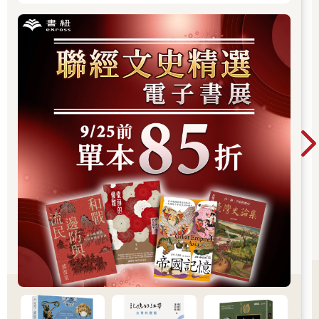
他手中極受歡迎的《蘋果日報》與《壹週刊》雜誌，主導了香港
的政治議程，最終成為這個從未享受過民主的城市中的反對力
量。「中國共產黨如此痛恨黎智英，因為他們怕他的媒體帝
國。」資深記者程翔說。程翔曾對北京持同情態度，因此在香港
的共黨喉舌《文匯報》擔任高級職位。「他的媒體對香港的民主
化非常重要。共產黨將宣傳視為生命線，而黎智英的媒體帝國成
功駁斥他們的許多謊言。」
他無畏無懼。二○二○年，當政府禁止紀念天安門屠殺時，黎智英
在香港的維多利亞公園──傳統的六四紀念地──孤身跪下，點燃
一根蠟燭。他告訴法庭：「如果紀念因不公而死去的人是犯罪，
那麼︙︙讓我接受懲罰。」隨後，他因「煽動非法集會」而被判
囚十四個月。
香港擁有幾十名億萬富翁，但當這座城市的自由逐步被削弱時，
卻沒人敢站出來反對中國。香港孕育了許多勇敢的民主運動者，
卻沒人能像黎智英那樣，透過大眾媒體的聚光燈滋養這場運動，
更別提金錢上的資助。這場運動是一九八九年天安門學生運動以
來，對中共最大的民主挑戰，黎智英則是發動運動的要角。幾乎
是十億人中的唯一者。二○二○年一次對話裡，隨著對他的指控不
斷增加，黎智英感慨道：「他們盯上我，也是很自然的。我擁有