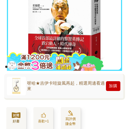
呀哈★吉伊卡哇旋風再起，精選周邊看過
加購
來
寫評價
好書
喜歡+1
賺金幣