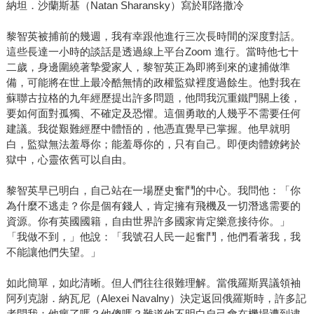
納坦．沙蘭斯基（Natan Sharansky）寫於耶路撒冷
黎智英被捕前的幾週，我有幸跟他進行三次長時間的深度對話。
這些長達一小時的談話是透過線上平台Zoom 進行。當時他七十
二歲，身邊圍繞著摯愛家人，黎智英正為即將到來的逮捕做準
備，可能將在世上最冷酷無情的政權監獄裡度過餘生。他對我在
蘇聯古拉格的九年經歷提出許多問題，他問我沉重鐵門關上後，
要如何面對孤獨、不確定及恐懼。這個勇敢的人幾乎不需要任何
建議。我從艱難經歷中體悟的，他憑直覺早已掌握。他早就明
白，監獄無法羞辱你；能羞辱你的，只有自己。即便肉體鐐銬於
獄中，心靈依舊可以自由。
黎智英早已明白，自己站在一場歷史奮鬥的中心。我問他：「你
為什麼不逃走？你是個有錢人，肯定擁有飛機及一切潛逃需要的
資源。你有英國國籍，自由世界許多國家肯定樂意接待你。」
「我做不到，」他說：「我號召人民一起奮鬥，他們看著我，我
不能讓他們失望。」
如此簡單，如此清晰。但人們往往很難理解。當俄羅斯異議領袖
阿列克謝．納瓦尼（Alexei Navalny）決定返回俄羅斯時，許多記
者問我：他瘋了嗎？他傻嗎？難道他不明白自己會在機場遭到逮