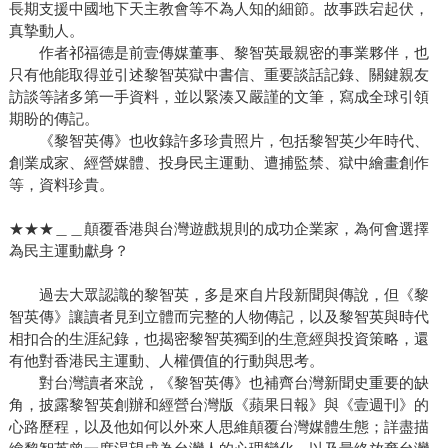
長期支援中國地下天主教會等不為人知的細節。故事跌宕起伏，
真摯動人。
作者祁福德是前壹傳媒董事、黎智英最親密的事業夥伴，也
只有他能取得並引述黎智英獄中書信、重要談話記錄、關鍵親友
訪談等諸多第一手資料，並以緊湊又嚴謹的文筆，寫成全球引領
期盼的傳記。
《黎智英傳》也收錄許多珍貴照片，包括黎智英少年時代、
創業成家、經營媒體、投身民主運動、遭捕監禁、獄中繪畫創作
等，資料珍貴。
★★★＿＿顛覆香港與台灣遊戲規則的成功企業家，為何會選擇
為民主運動獻身？
過去大眾認識的黎智英，多是來自片段新聞與傳說，但《黎
智英傳》讓讀者見到立體而完整的人物傳記，以及黎智英與時代
相扣合的生涯紀錄，也揭密黎智英獨到的生意經與投資策略，還
有他對香港民主運動、人權價值的行動與思考。
對台灣讀者來說，《黎智英傳》也補齊台灣新聞史重要的缺
角，披露黎智英創辦和經營台灣版《蘋果日報》與《壹週刊》的
心路歷程，以及他如何以外來人思維顛覆台灣媒體生態；詳盡描