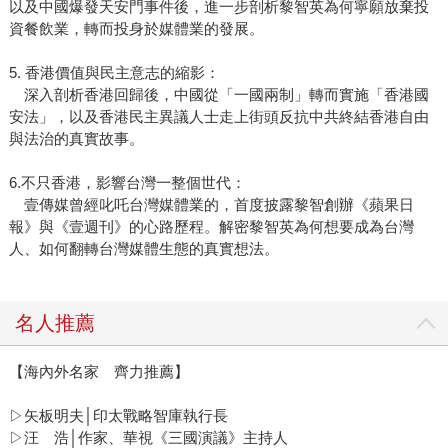
以及中國爆發天安門事件後，進一步剖析黎智英為何寧願放棄投
資餐飲業，轉而投身於媒體業的發展。
5. 香港價值與民主意志的縮影：
深入剖析香港回歸後，中國從「一國兩制」轉而實施「香港國
安法」，以及香港民主異議人士走上街頭反抗中共終結香港自由
與法治的真實故事。
6.不只香港，影響台灣一整個世代：
壹傳媒曾經叱吒台灣媒體業的，首度披露黎智創辦《蘋果日
報》與《壹週刊》的心路歷程。解密黎智英為何想要成為台灣
人、如何翻轉台灣媒體生態的真實想法。
名人推薦
【海內外名家 齊力推薦】
▷矢板明夫│印太戰略智庫執行長
▷汪 浩│作家、華視《三國演議》主持人