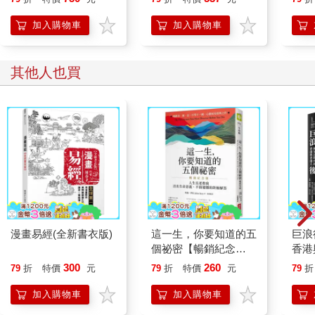
萊赫．華勒沙（Lech Walesa）或俄羅斯的阿列克謝．納瓦尼不
立得風格透卡一張）
同，他不尋求政治權力。納瓦尼在我完成這份手稿期間，在俄羅
加入購物車
加入購物車
斯獄中遭到謀殺，也使得聲援黎智英變得更加迫切。黎智英是個
商人，深信市場經濟，也相信經濟成長對推動自由的重要性。政
策制定讓他覺得無聊。他擁有企業家的確定與直率。他的解決方
其他人也買
案很簡單，甚至有過度簡化的傾向。這些方案圍繞著更自由、更
民主及更少的政府管制。他談的不是普世人權，而是「價值」，
特別是他所謂的「西方價值」，即自由、寬容及透過運用法律給
人們安全感。
「他很不同。」美國聖母大學政治學者，生於香港的許田波指
出。「許多自由鬥士經常是尋求注意力的律師運動者或知識份
子。他是個商人，基本上只是真心關懷他的家園──香港，及民主
志業。」她記得二○一九年底，當他跟李柱銘在紐約的美國外交關
係協會（Council on Foreign Relations）中演講時，觀察者驚訝發
漫畫易經(全新書衣版)
這一生，你要知道的五
巨浪
現他「並未說出任何過於挑釁的話」，並且「相當溫和害羞」。
個祕密【暢銷紀念
香港
版】：人生長老教我活
300
260
香港有許多勇敢的人，黎智英的財富與國際地位讓他與眾不同。
79
折
特價
元
79
折
特價
元
79
折
出生命意義、不留遺憾
《蘋果日報》與《壹週刊》在香港民主運動發展上所扮演的角
的終極解答
加入購物車
加入購物車
色，也與眾不同。遭到香港當局通緝的知名海外運動者、律師任
建峰就說：「沒有《蘋果日報》，就沒有香港的民主運動。就這