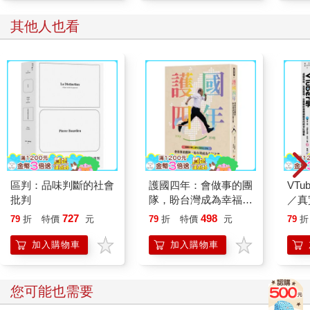
麼簡單。」
其他人也看
在黎智英的領導下，這兩份刊物不僅推動民主議程，還幫助香港
人相信自己，擺脫了殖民地居民常有的次等公民心態。黎智英與
他的團隊在這座城市裡培育了政治及公民參與的意識，雖然居民
經常將此地視為過渡的中繼站。
黎智英的財富與堅定捍衛個人自由的態度，讓他成為中國當局眼
中的危險反對者。北京對這名七旬老者是如此恐懼，所以讓他面
臨了「勾結外國人」的罪名，非常可能在獄中度過餘生──原因包
括跟美國前副總統邁克．彭斯（Mike Pence）與前國務卿邁克．
龐培歐（Mike Pompeo）會面，並呼籲美國對侵犯香港人權者施
區判：品味判斷的社會
護國四年：會做事的團
VT
加制裁。
批判
隊，盼台灣成為幸福之
／真
地【婚姻平權七週年彩
席捲
727
498
79
折
特價
元
79
折
特價
元
79
折
極權政府無法容忍異議人士。在習近平治下的中國，所有反抗謊
虹紀念版】
象
言與宣傳的人都被視為威脅。今日有一個反對政府的人，明天就
加入購物車
加入購物車
可能變成一百個，下週可能變成一千個，一個月後甚至可能變成
一百萬人。事實上，黎智英與他的編採團隊就展現出他們能對香
港政府產生這樣的反對力量。二○○三、二○一四及二○一九年，他
您可能也需要
的報紙與雜誌協助號召數十萬、數百萬名抗議者走上街頭。