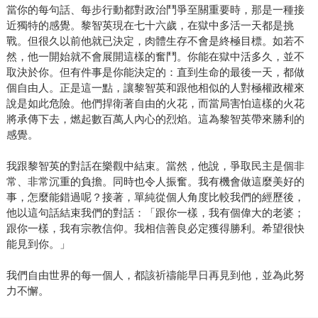
當你的每句話、每步行動都對政治鬥爭至關重要時，那是一種接
近獨特的感覺。黎智英現在七十六歲，在獄中多活一天都是挑
戰。但很久以前他就已決定，肉體生存不會是終極目標。如若不
然，他一開始就不會展開這樣的奮鬥。你能在獄中活多久，並不
取決於你。但有件事是你能決定的：直到生命的最後一天，都做
個自由人。正是這一點，讓黎智英和跟他相似的人對極權政權來
說是如此危險。他們捍衛著自由的火花，而當局害怕這樣的火花
將承傳下去，燃起數百萬人內心的烈焰。這為黎智英帶來勝利的
感覺。
我跟黎智英的對話在樂觀中結束。當然，他說，爭取民主是個非
常、非常沉重的負擔。同時也令人振奮。我有機會做這麼美好的
事，怎麼能錯過呢？接著，單純從個人角度比較我們的經歷後，
他以這句話結束我們的對話：「跟你一樣，我有個偉大的老婆；
跟你一樣，我有宗教信仰。我相信善良必定獲得勝利。希望很快
能見到你。」
我們自由世界的每一個人，都該祈禱能早日再見到他，並為此努
力不懈。