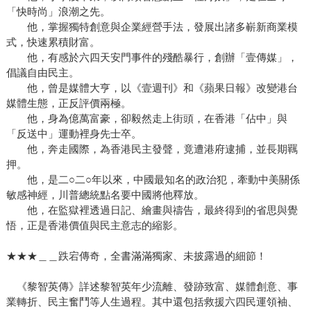
「快時尚」浪潮之先。
他，掌握獨特創意與企業經營手法，發展出諸多嶄新商業模
式，快速累積財富。
他，有感於六四天安門事件的殘酷暴行，創辦「壹傳媒」，
倡議自由民主。
他，曾是媒體大亨，以《壹週刊》和《蘋果日報》改變港台
媒體生態，正反評價兩極。
他，身為億萬富豪，卻毅然走上街頭，在香港「佔中」與
「反送中」運動裡身先士卒。
他，奔走國際，為香港民主發聲，竟遭港府逮捕，並長期羈
押。
他，是二○二○年以來，中國最知名的政治犯，牽動中美關係
敏感神經，川普總統點名要中國將他釋放。
他，在監獄裡透過日記、繪畫與禱告，最終得到的省思與覺
悟，正是香港價值與民主意志的縮影。
★★★＿＿跌宕傳奇，全書滿滿獨家、未披露過的細節！
《黎智英傳》詳述黎智英年少流離、發跡致富、媒體創意、事
業轉折、民主奮鬥等人生過程。其中還包括救援六四民運領袖、