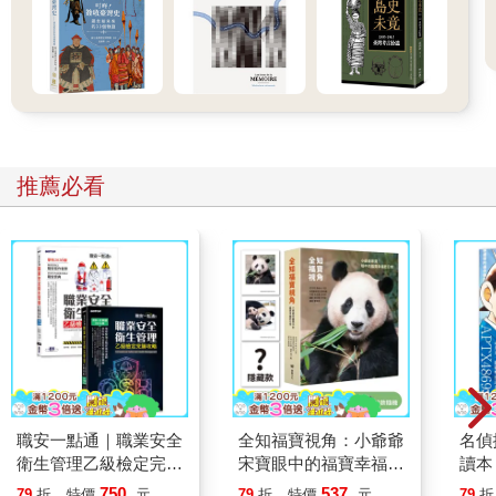
支持運動的反對派報紙。我公開疾呼反對共產黨。我參與每一場
抗爭（示威與遊行）。對他們來說，我就是麻煩製造者。他們不
打壓我、要我閉嘴，是很難的。」
你不能輕易定義黎智英這個人。身為務實的成功商人，他會用結
果導向來看待人權運動。他關心自由，但你不太會聽到他談論社
會公義。他的哲學接近自由主義，認為政府除了維持秩序及強有
推薦必看
力的法治外，應該扮演有限角色。身為天主教徒，他是類似教宗
若望保祿二世（John Paul II）的激進反共派。這位波蘭教宗在一
九八○與九○年代鼓勵東歐和蘇聯的民主起義。
黎智英是當代最重要的政治犯之一，然而，他在美英兩國政治光
譜中的右翼支持者，遠多於左翼。他的閱讀量驚人，更是多產的
專欄作家，渴望成為公共知識分子。但他太專注行動，難以融入
中國劉曉波、蘇聯亞歷山大．索忍尼辛（Aleksandr
Solzhenitsyn）或波蘭亞當．米奇尼克（Adam Michnik）等人的
知識分子傳統。
職安一點通｜職業安全
全知福寶視角：小爺爺
名偵
跟許多良心犯不同，他不屬於任何政黨。他跟其他長期被囚禁的
衛生管理乙級檢定完勝
宋寶眼中的福寶幸福肥
讀本
運動者，如南非的尼爾森．曼德拉（Nelson Mandela）、波蘭的
攻略｜2026版(套書)
日常（首刷限量贈：拍
750
537
79
折
特價
元
79
折
特價
元
79
折