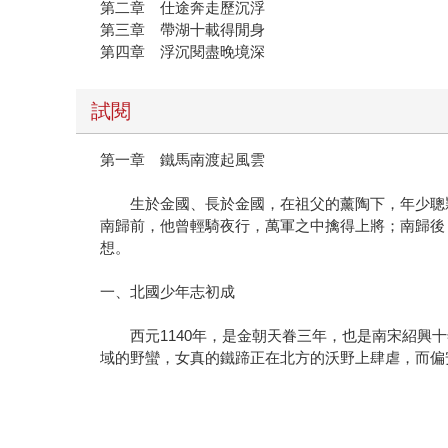
第二章 仕途奔走歷沉浮
第三章 帶湖十載得閒身
第四章 浮沉閱盡晚境深
試閱
第一章 鐵馬南渡起風雲
生於金國、長於金國，在祖父的薰陶下，年少聰穎
南歸前，他曾輕騎夜行，萬軍之中擒得上將；南歸後
想。
一、北國少年志初成
西元1140年，是金朝天眷三年，也是南宋紹興十
域的野蠻，女真的鐵蹄正在北方的沃野上肆虐，而偏
事情還要從十三年前說起。靖康二年（西元1127
最終將宋國國君徽宗、欽宗擄掠了回去。泱泱大國的
鬥也被視為宋朝莫大的恥辱，正如岳飛將軍千古流傳