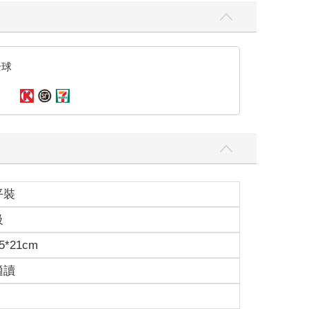
。五月十一日，伴隨著一聲嬰兒的啼哭，一代詞壇
全球
金朝長大的孩子，日後會寫下無數期盼收拾山河的辭
爺爺辛贊不禁咧嘴樂開了花，眼中常駐的那抹惆悵，
從商至宋，一千多年來，辛氏一族中雖然沒有地位顯
自江西提刑移京西漕〉中寫道：
平裝
級
5*21cm
適讀
西漢將領辛慶忌英勇善戰。「亦有救折檻，叩頭當殿
棄疾的文武英風。