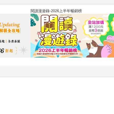
飢餓遊戲前傳贈早優券