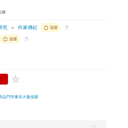
上限
研究
＞
作家傳紀
追蹤
?
追蹤
?
商品
門市庫存
大量採購