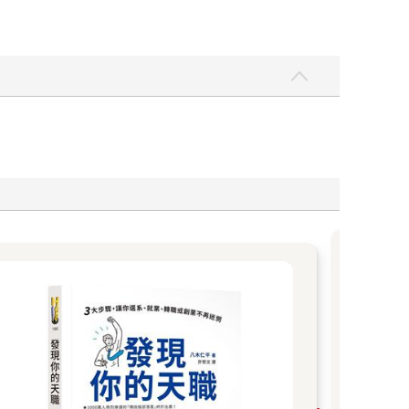
，後被封為令人。「令人」是宋朝婦女的封號，被封
名字的寓意倒是和西漢名將霍去病十分相似。
夏天