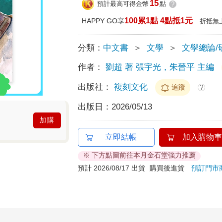
15
預計最高可得金幣
點
?
100累1點 4點抵1元
HAPPY GO享
折抵無
分類：
中文書
＞
文學
＞
文學總論/
作者：
劉超 著 張宇光，朱晉平 主編
出版社：
複刻文化
追蹤
?
出版日：
2026/05/13
加購
立即結帳
加入購物車
※ 下方點圖前往本月金石堂強力推薦
預計 2026/08/17 出貨
購買後進貨
預訂門市