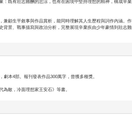
象：既有壯志難酬的悲涼，也有在困境中堅持理想的精神，構成辛棄
，兼顧生平敘事與作品賞析，能同時理解其人生歷程與詞作內涵。作
史背景、戰事描寫與政治分析，完整展現辛棄疾由少年豪情到壯志難
，劇本4部。報刊發表作品300萬字，曾獲多種獎。
代為敵，冷面理想家王安石》等書。