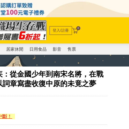
0
登入/註冊
電
居家休閒
日用食品
影音
售票
疾：從金國少年到南宋名將，在戰
以詞章寫盡收復中原的未竟之夢
中斷！