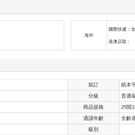
屬於北宋的領土早已掛在了金朝扶植建立的傀儡政權──偽齊的名下
呱呱墜地了。
國際快遞：
兵反金，率軍南渡，最終成為南宋的股肱之臣。很難想像，這個在
海外
港澳店取：
個略顯蒼老，卻極為硬朗的身影去追尋了。看著孫子的順利出生，
根據辛氏的〈世系表〉中記載，辛棄疾的祖上為殷商至周朝的辛甲。
上是官宦世家了。對於辛棄疾榮耀的家世，宋人羅願曾在〈送辛殿撰
裝訂
紙本
分級
普通
商品規格
25開1
適讀年齡
全齡
是周朝太史辛甲善於進諫。「誰歟立軍門？杖節來要遮」，說的是
向權貴折腰。羅願這是在歷數辛氏一族祖上的榮耀，藉以誇讚好友辛
級別