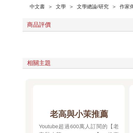
辛棄疾的父親叫辛文郁，在辛棄疾南歸宋朝前就已
中文書
＞
文學
＞
文學總論/研究
＞
作家
之後可享受禮節上的待遇。
辛棄疾，字幼安，他的名字「棄疾」，可能是幼年
商品評價
關於辛棄疾的童年，史料並沒有多少記載。如今僅
相關主題
老高與小茉推薦
Youtube超過600萬人訂閱的【老