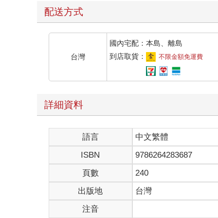
配送方式
時光流轉，十三年轉瞬而逝，山東歷城縣，這原本
名家、豪放派詞祖辛棄疾便在這座不起眼的小縣城裡
國內宅配：本島、離島
很難想像，這個在金朝疆域誕生的孩子，日後會起
到店取貨：
台灣
不限金額免運費
章，光耀詞史。
這一切的緣由，都必須向著辛棄疾出生時、旁邊那
稀了一些。辛棄疾為濟南辛氏，他的家世可算不凡。
詳細資料
赫的宰執之臣，但守土為官者卻是為數不少，也算得
辛氏世多賢，一姓古所誇。
語言
中文繁體
太史善箴闕，伊川知辭華。
誰歟立軍門？杖節來要遮。
ISBN
9786264283687
亦有救折檻，叩頭當殿衙。
英風雜文武，公獨可肩差。
頁數
240
出版地
台灣
在這首詩裡，「太史善箴闕，伊川知辭華」，說的
衙」，說的則是三國時曹魏的大臣辛毗高風亮節，不
注音