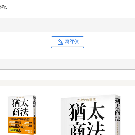
經去世，後來被南宋追贈為中散大夫。母親孫氏則跟隨辛棄疾南歸
傳紀
身體欠佳，父母希望他能健康成長，因此取了這個名字。說來，這
能在辛棄疾的詩詞之中，一探那養育了一代詞人的山明水秀。
寫評價