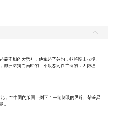
起義不斷的大勢裡，他拿起了吳鉤，欲將關山收復。
，離開家鄉而南歸的，不取悠閒而忙碌的，叫做理
南北，在中國的版圖上劃下了一道刺眼的界線。帶著異
夢。
著金軍，侵占了北宋的土地，攻破了北宋的都城開封，
南建立了政權，沿用「宋」國號，是為南宋。這場戰