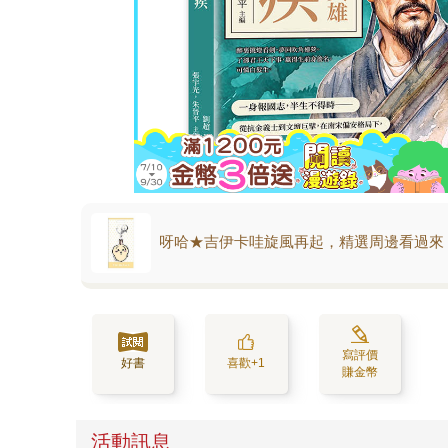
呀哈★吉伊卡哇旋風再起，精選周邊看過來
寫評價
好書
喜歡+1
賺金幣
活動訊息