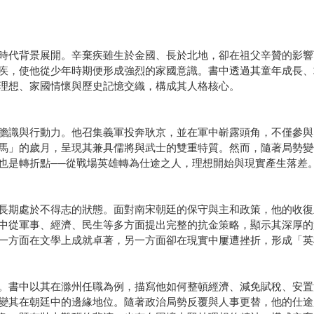
時代背景展開。辛棄疾雖生於金國、長於北地，卻在祖父辛贊的影響
疾，使他從少年時期便形成強烈的家國意識。書中透過其童年成長、
理想、家國情懷與歷史記憶交織，構成其人格核心。
膽識與行動力。他召集義軍投奔耿京，並在軍中嶄露頭角，不僅參與
馬」的歲月，呈現其兼具儒將與武士的雙重特質。然而，隨著局勢變
也是轉折點──從戰場英雄轉為仕途之人，理想開始與現實產生落差
長期處於不得志的狀態。面對南宋朝廷的保守與主和政策，他的收復
中從軍事、經濟、民生等多方面提出完整的抗金策略，顯示其深厚的
一方面在文學上成就卓著，另一方面卻在現實中屢遭挫折，形成「英
。書中以其在滁州任職為例，描寫他如何整頓經濟、減免賦稅、安置
變其在朝廷中的邊緣地位。隨著政治局勢反覆與人事更替，他的仕途