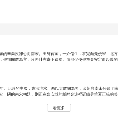
的辛棄疾卻心向南宋。出身官宦，一介儒生，在完顏亮侵宋、北方
，他卻閒散為官，只將壯志寄予進奏。而那促使他放棄安定而起義的
年。此時的中國，東沿淮水、西以大散關為界，金朝與南宋分領了
安一隅的南宋朝廷，則正在臨安城的紙醉金迷裡延續著華夏正統的美
年）四月，在金太宗的授意下，金國將領完顏宗望、完顏宗弼率領
看更多
君主，竟至淪為了金人的階下囚。最終北宋滅亡了，宋高宗趙構在江
的名句所說──「靖康恥，猶未雪；臣子恨，何時滅」。