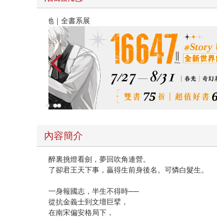
閱讀漫遊錄-2026上半年暢銷榜
內容簡介
醉裏挑燈看劍，夢回吹角連營。
了卻君王天下事，贏得生前身後名。可憐白髮生。
一身報國志，半生不得時──
從抗金義士到文壇巨擘，
在南宋偏安格局下，