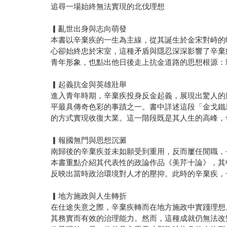
追尋一場始終無法實現的北伐理想
▎亂世出身與志向萌發
本書以辛棄疾的一生為主線，從其誕生於金宋對峙的
心卻始終忠於宋室，這種矛盾與隱忍深深影響了辛棄
青年形象，也點出他日後走上抗金道路的思想根源：
▎起義抗金與英雄壯舉
進入青年時期，辛棄疾投身反金起義，展現出驚人的
平最具傳奇色彩的事蹟之一。書中詳述這段「金戈鐵
的方式實現收復大業。這一階段既是其人生的高峰，
▎報國無門與思想沉澱
南歸後的辛棄疾並未如願受到重用，反而屢任閒職，
本書重點介紹其代表性的政論作品《美芹十論》，其
反映出當時政治環境對人才的壓抑。此時的辛棄疾，
▎地方施政與人生轉折
在仕途失意之際，辛棄疾轉而在地方施政中實踐理想
其務實而有效的治理能力。然而，這種成就仍無法改