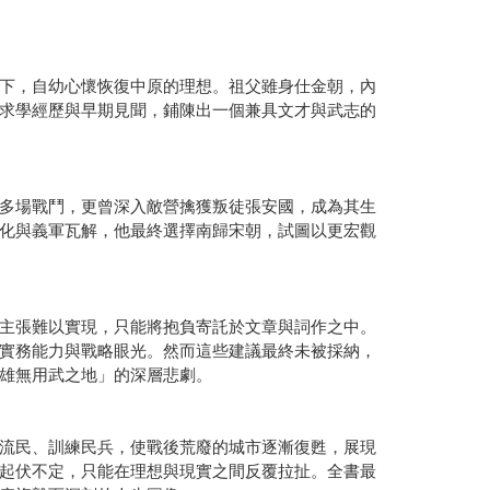
下，自幼心懷恢復中原的理想。祖父雖身仕金朝，內
求學經歷與早期見聞，鋪陳出一個兼具文才與武志的
多場戰鬥，更曾深入敵營擒獲叛徒張安國，成為其生
化與義軍瓦解，他最終選擇南歸宋朝，試圖以更宏觀
。
主張難以實現，只能將抱負寄託於文章與詞作之中。
實務能力與戰略眼光。然而這些建議最終未被採納，
雄無用武之地」的深層悲劇。
流民、訓練民兵，使戰後荒廢的城市逐漸復甦，展現
起伏不定，只能在理想與現實之間反覆拉扯。全書最