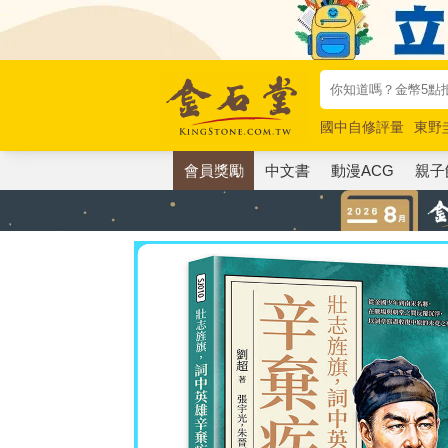
國中自修評量
東野
唯紅花綻放
奧德賽
會員獎勵
中文書
動漫ACG
親子