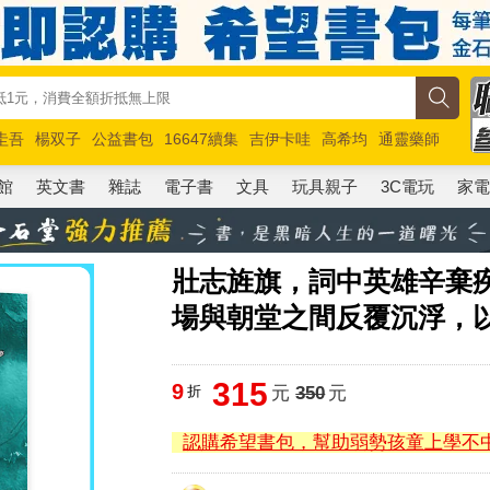
圭吾
楊双子
公益書包
16647續集
吉伊卡哇
高希均
通靈藥師
路邊攤新作
馬斯克
玩具總動員5
超慢跑
館
英文書
雜誌
電子書
文具
玩具親子
3C電玩
家
壯志旌旗，詞中英雄辛棄
場與朝堂之間反覆沉浮，
315
9
折
元
350
元
認購希望書包，幫助弱勢孩童上學不