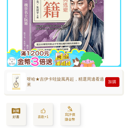
呀哈★吉伊卡哇旋風再起，精選周邊看過
加購
來
寫評價
好書
喜歡+1
賺金幣