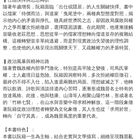
隨著年歲增長，阮籍面臨「出仕或隱居」的人生關鍵抉擇。書中
以儒家「待價而沽」與道家「曳尾塗中」兩種典型態度對照，揭
示他內心的矛盾與掙扎。雖具經世濟民之志，卻因政局腐敗與權
力之爭而屢次拒絕徵辟，選擇隱居讀書。在此期間，他逐漸接觸
並吸收老莊思想，思想從單一的儒家理想轉向儒道並存的複雜結
構。這種轉變並非單純逃避，而是對現實政治失望後的理性調
整，也使他的人格呈現出既關懷天下、又疏離權力的矛盾特質。
▎政治風暴與精神出路
隨著曹魏政權內部爭鬥激化，特別是高平陵之變後，司馬氏掌
權，士人處境日益危險。阮籍因洞察時局，多次拒絕權臣徵召，
最終仍不得不入仕，陷入進退兩難的局面。理想破滅之下，他轉
而以飲酒、詩歌與清談排遣內心苦悶，逐漸形成魏晉名士特有的
放達風格。此後，他與嵇康、山濤等人相聚山陽竹林，形成著名
的「竹林七賢」，在山水與音樂中尋求精神解放。這一階段象徵
著阮籍從政治理想者轉變為文化象徵，其人生也從「求用於世」
轉向「自守其真」，成為魏晉風度的重要代表。
【本書特色】：
本書以阮籍一生為主軸，結合史實與文學描寫，細緻呈現魏晉亂