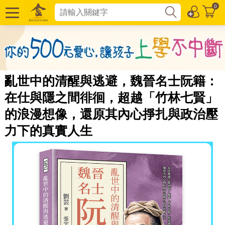
0
亂世中的清醒與逃避，魏晉名士阮籍：
在仕與隱之間徘徊，超越「竹林七賢」
的浪漫想像，還原其內心掙扎與政治壓
力下的真實人生