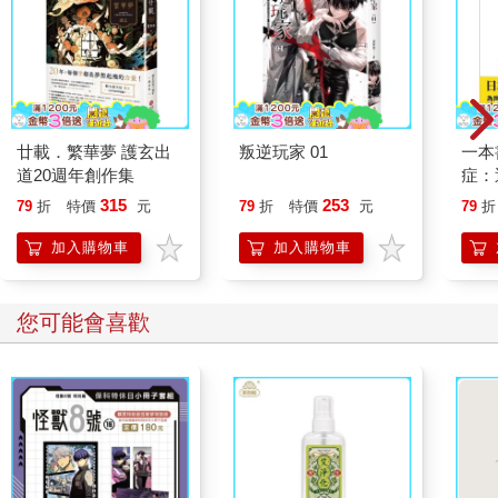
廿載．繁華夢 護玄出
叛逆玩家 01
一本
道20週年創作集
症：
開大
315
253
79
折
特價
元
79
折
特價
元
79
折
人也
的3
加入購物車
加入購物車
您可能會喜歡