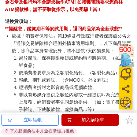
金石堂及銀行均不會請您操作ATM! 如接獲電話要求您前往
ATM提款機，請不要聽從指示，以免受騙上當！
退換貨須知：
**提醒您，鑑賞期不等於試用期，退回商品須為全新狀態**
依據「消費者保護法」第19條及行政院消費者保護處公告之
「通訊交易解除權合理例外情事適用準則」，以下商品購買
後，除商品本身有瑕疵外，將不提供7天的猶豫期：
易於腐敗、保存期限較短或解約時即將逾期。（如：生
鮮食品）
依消費者要求所為之客製化給付。（客製化商品）
報紙、期刊或雜誌。（含MOOK、外文雜誌）
經消費者拆封之影音商品或電腦軟體。
非以有形媒介提供之數位內容或一經提供即為完成之線
上服務，經消費者事先同意始提供。（如：電子書、電
子雜誌、下載版軟體、虛擬商品…等）
已拆封之個人衛生用品。（如：內衣褲、刮鬍刀、除毛
立即結帳
加入購物車
刀…等）
※ 下方點圖前往本月金石堂強力推薦
若非上列種類商品，均享有到貨7天的猶豫期（含例假