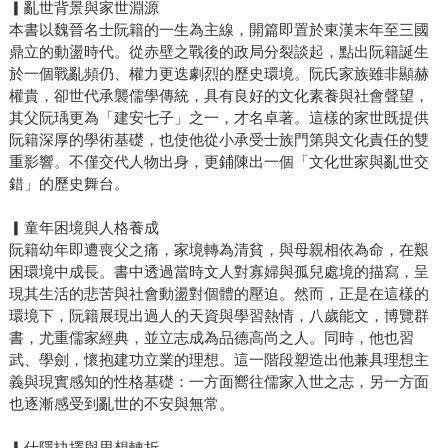
▎亂世背景與家世淵源
本書以魏晉名士阮籍的一生為主線，開篇即置於東漢末年至三國
鼎立的動盪時代。從赤壁之戰後的政局分裂談起，點出阮籍誕生
於一個戰亂頻仍、權力更迭劇烈的歷史環境。阮氏家族雖非顯赫
權貴，卻世代承襲儒學傳統，具有良好的文化素養與社會聲望，
其父阮瑀更為「建安七子」之一，才名卓著。這樣的家世既提供
阮籍深厚的學術基礎，也使他從小承受士族門第與文化責任的雙
重影響。不僅交代人物出身，更鋪陳出一個「文化世家與亂世交
錯」的歷史舞台。
▎童年困境與人格養成
阮籍幼年即遭喪父之痛，家境轉為清貧，與母親相依為命，在艱
困環境中成長。書中透過當時文人對寡婦與孤兒處境的描寫，呈
現其生活的悲苦與社會動盪對個體的壓迫。然而，正是在這樣的
環境下，阮籍展現出過人的天資與學習熱情，八歲能文，博覽群
書，尤重儒家經典，並立志成為品德高尚之人。同時，他也習
武、學劍，懷抱建功立業的理想。這一階段塑造出他兼具理想主
義與現實感知的性格基礎：一方面嚮往儒家入世之志，另一方面
也逐漸感受到亂世的不安與無常。
▎仕隱抉擇與思想轉折