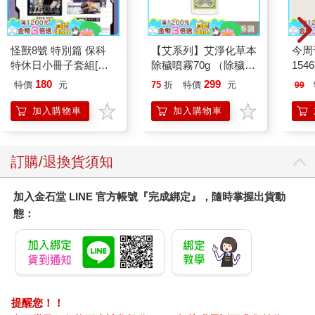
怪獸8號 特別篇 保科
【艾系列】艾淨化草本
今周
特休日小冊子套組[限
除穢噴霧70g （除穢/
154
加購]
平安/淨化/艾草/芙蓉/
180
299
特價
元
75
折
特價
元
99
抹草） 此為單瓶賣場
另有多瓶組優惠賣場
加入購物車
加入購物車
訂購/退換貨須知
加入金石堂 LINE 官方帳號『完成綁定』，隨時掌握出貨動
態：
提醒您！！