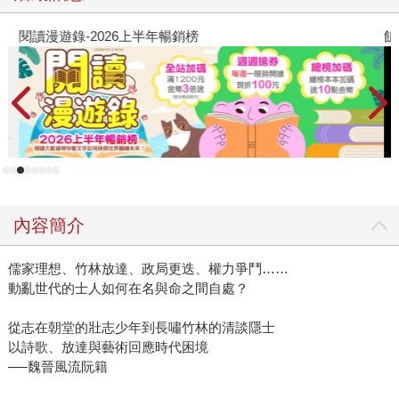
閱讀漫遊錄-2026上半年暢銷榜
飢
內容簡介
儒家理想、竹林放達、政局更迭、權力爭鬥……
動亂世代的士人如何在名與命之間自處？
從志在朝堂的壯志少年到長嘯竹林的清談隱士
以詩歌、放達與藝術回應時代困境
──魏晉風流阮籍