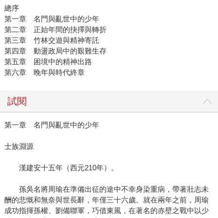
總序
第一章 名門與亂世中的少年
第二章 正始年間的抉擇與轉折
第三章 竹林交遊與精神寄託
第四章 動盪政局中的艱難生存
第五章 困境中的精神出路
第六章 晚年與時代終章
試閱
第一章 名門與亂世中的少年
士族淵源
漢建安十五年（西元210年）。
孫吳名將周瑜在準備出征的途中不幸身染重病，帶著壯志未
酬的悲慨和無奈與世長辭，年僅三十六歲。就在兩年之前，周瑜
成功指揮孫權、劉備聯軍，巧借東風，在著名的赤壁之戰中以少