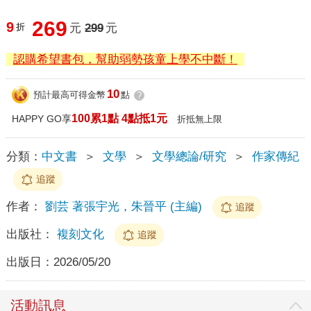
269
9
折
元
299
元
認購希望書包，幫助弱勢孩童上學不中斷！
10
預計最高可得金幣
點
?
100累1點 4點抵1元
HAPPY GO享
折抵無上限
分類：
中文書
＞
文學
＞
文學總論/研究
＞
作家傳紀
追蹤
作者：
劉芸 著張宇光，朱晉平 (主編)
追蹤
出版社：
複刻文化
追蹤
出版日：
2026/05/20
活動訊息