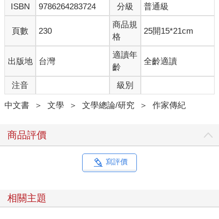
ISBN
9786264283724
分級
普通級
論》就說：「諸阮前世皆儒學。」自從漢武帝罷黜百家、獨尊儒
術以來，儒學成為古代士人治學的主要內容，不少士人以儒學起
商品規
頁數
230
25開15*21cm
家做官而位至顯貴。阮籍家族世代儒學，其文化素養之高由此可
格
見一斑，而這也為整個家族贏得了較高的社會聲望。
適讀年
出版地
台灣
全齡適讀
最能說明這一點的，大概便是後來司馬昭為兒子司馬炎向阮
齡
籍求婚一事。《晉書．阮籍傳》說：「文帝（即司馬昭）欲為武
注音
級別
帝求婚於籍，籍醉六十日，不得言而止。」關於司馬昭主動提出
與阮籍聯姻，其中的原因比較複雜，可能是賞識阮籍的才能，也
中文書
＞
文學
＞
文學總論/研究
＞
作家傳紀
可能是想拉攏已經聲名隆盛的阮籍以進一步削弱曹氏家族的勢
力，但從司馬氏家族的婚姻情況來看，阮籍家族的門第族望應該
是其主動聯姻的一個重要因素。據載，司馬昭之父司馬懿的岳母
商品評價
河內山氏，是竹林七賢之一山濤的姑祖母；其兄司馬師之妻泰山
羊氏，是東漢名臣蔡邕的外孫女，也是西晉著名政治家、軍事家
羊祜的姐姐；司馬昭自己的妻子為東海王氏，她的祖父王朗、父
寫評價
親王肅，都是當時著名的大學者；司馬昭妹妹高陸公主的丈夫京
兆杜預，也是達官貴人的後代。可以看出，司馬氏不愧是當時的
世家大族，能夠有資格與這樣的家族聯姻，阮籍家族當然也非平
相關主題
平之輩。阮籍家族的先人沒有擔任過什麼顯赫的官職，司馬昭試
圖與阮籍結秦晉之好，很可能是看重了阮籍家族世代儒學的文化