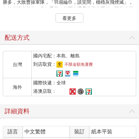
勝多，大敗曹操軍隊，「羽扇綸巾，談笑間，檣櫓灰飛煙滅」，
何等的颯爽英姿，意氣風發。然而命運是這樣的嚴酷，正當他滿
懷壯志，準備大展抱負、匡定天下的時候，惡疾竟忍心奪走了這
看更多
個年輕的生命。周瑜英年早逝，讓人慨嘆，不過他所指揮的赤壁
之戰使得曹氏政權元氣大傷並退居北方，由此奠定了三分天下、
三國鼎立的基礎，而這就是阮籍一生生活的政治大背景。
配送方式
周瑜病逝的這一年，一代風流名士阮籍出生了。阮籍，字嗣
國內宅配：本島、離島
宗，陳留尉氏人，也就是現在的河南尉氏縣人。曹魏時期官至步
兵校尉，並且任此官時間最長，所以後世又稱之為「阮步兵」。
到店取貨：
台灣
不限金額免運費
阮籍的父親名阮瑀，在阮籍出生時，已經年近半百，膝下卻只有
一個兒子阮熙，如今老來又得次子，欣喜之情可想而知。阮瑀為
國際快遞：全球
阮籍取字「嗣宗」，有繼嗣本宗、延續宗族血脈之義，從這個字
海外
號來看，很可能阮瑀的長子阮熙是庶出，而阮籍則是正妻所生。
港澳店取：
在重視正庶名分的古代，阮籍的出生對於這個家庭來說可謂意義
非凡。
詳細資料
魏晉時期，重視門第聲望的社會風氣日益興盛，一個人的出
身門第與他日後的成長、求學、婚姻、仕途等都有著千絲萬縷的
語言
中文繁體
裝訂
紙本平裝
關係。阮籍的家族雖然不是達官顯貴、五世公卿，卻也稱得上官
宦之家、聲名清望，而且有著較高的文化修養。戴逵《竹林七賢