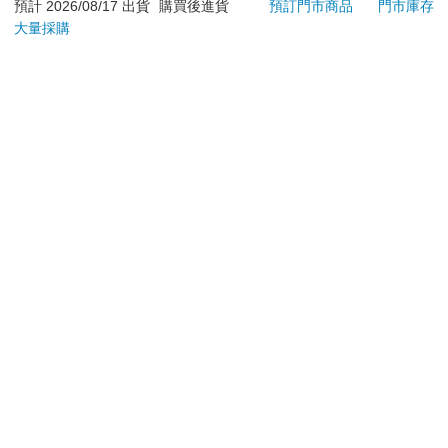
日）。
預計 2026/08/17 出貨
購買後進貨
預訂門市商品
門市庫存
大量採購
辦理退換貨時，商品（組合商品恕無法接受單獨退貨）必須
是您收到商品時的原始狀態（包含商品本體、配件、贈品、
保證書、所有附隨資料文件及原廠內外包裝…等），請勿直
接使用原廠包裝寄送，或於原廠包裝上黏貼紙張或書寫文
字。
退回商品若無法回復原狀，將請您負擔回復原狀所需費用，
嚴重時將影響您的退貨權益。