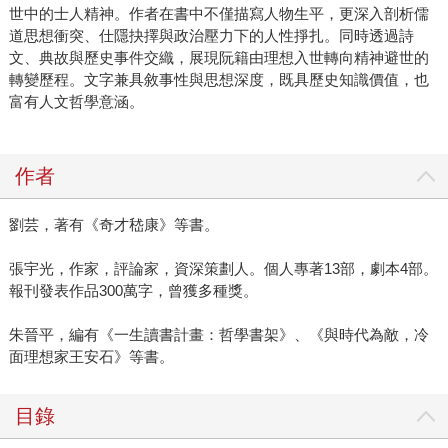
世中的士人精神。作者在書中不僅描寫人物生平，更深入剖析儒
道思想衝突、仕隱抉擇與政治壓力下的人性掙扎。同時透過詩
文、典故與歷史事件交織，展現阮籍由理想入世轉向精神避世的
轉變歷程。文字兼具敘事性與思想深度，既具歷史知識價值，也
富有人文哲學意涵。
作者
劉芸，著有《奇才嵇康》等書。
張宇光，作家，評論家，資深策劃人。個人專著13部，劇本4部。
報刊發表作品300萬字，曾獲多種獎。
朱晉平，編有《一生讀書計畫：哲學書架》、《與時代為敵，冷
面理想家王安石》等書。
目錄