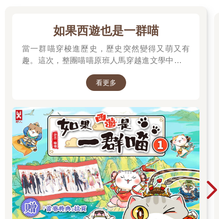
傳統。
阮籍的祖父名阮敦，其生平事蹟，未見於史書記載。阮敦有
如果西遊也是一群喵
兩個兒子：長子名瑀，就是詩人阮籍的父親；次子之名，今已不
當一群喵穿梭進歷史，歷史突然變得又萌又有
可知。阮瑀字元瑜，是東漢末年的著名文學家，「建安七子」之
一。「建安七子」是對漢獻帝建安年間（西元196～220年）七位
趣。這次，整團喵喵原班人馬穿越進文學中，開
文學家的合稱，阮瑀之外，還有孔融、陳琳、王粲、徐幹、應
始前往西天取經啦～
瑒、劉楨等六人，他們是當時除曹氏父子外最優秀的文學家，阮
看更多
瑀能躋身建安七子之列，充分說明了其文學素養。