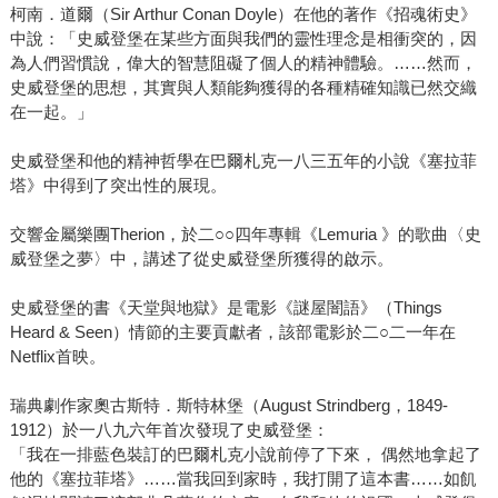
柯南．道爾（Sir Arthur Conan Doyle）在他的著作《招魂術史》
中說：「史威登堡在某些方面與我們的靈性理念是相衝突的，因
為人們習慣說，偉大的智慧阻礙了個人的精神體驗。……然而，
史威登堡的思想，其實與人類能夠獲得的各種精確知識已然交織
在一起。」
史威登堡和他的精神哲學在巴爾札克一八三五年的小說《塞拉菲
塔》中得到了突出性的展現。
交響金屬樂團Therion，於二○○四年專輯《Lemuria 》的歌曲〈史
威登堡之夢〉中，講述了從史威登堡所獲得的啟示。
史威登堡的書《天堂與地獄》是電影《謎屋闇語》（Things
Heard & Seen）情節的主要貢獻者，該部電影於二○二一年在
Netflix首映。
瑞典劇作家奧古斯特．斯特林堡（August Strindberg，1849-
1912）於一八九六年首次發現了史威登堡：
「我在一排藍色裝訂的巴爾札克小說前停了下來， 偶然地拿起了
他的《塞拉菲塔》……當我回到家時，我打開了這本書……如飢