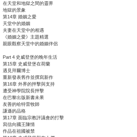
在天堂和地獄之間的靈界
地獄的景象
第14章 婚姻之愛
天堂中的婚姻
夫妻在天堂中的相遇
《婚姻之愛》主題精選
親眼觀察天堂中的婚姻伴侶
Part 4 史威登堡的晚年生活
第15章 史威登堡在荷蘭
遇見拜爾博士
重新發表舊作並撰寫新作
第16章 外界的抨擊與支持
遭受神學院院長抨擊
在巴黎出版新書未果
友善的哈特雷牧師
謙遜的品格
第17章 面臨宗教評議會的打擊
寫信向國王陳情
作品在祖國被禁