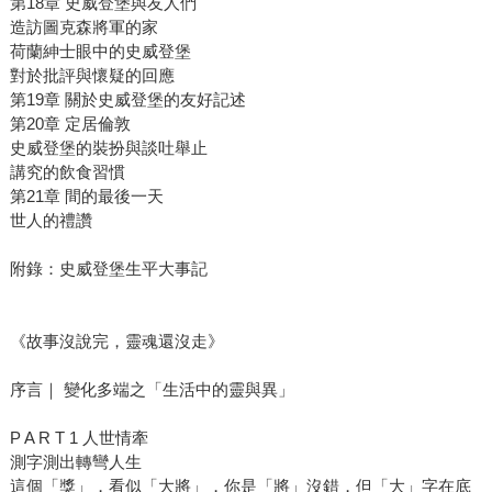
第18章 史威登堡與友人們
造訪圖克森將軍的家
荷蘭紳士眼中的史威登堡
對於批評與懷疑的回應
第19章 關於史威登堡的友好記述
第20章 定居倫敦
史威登堡的裝扮與談吐舉止
講究的飲食習慣
第21章 間的最後一天
世人的禮讚
附錄：史威登堡生平大事記
《故事沒說完，靈魂還沒走》
序言｜ 變化多端之「生活中的靈與異」
P A R T 1 人世情牽
測字測出轉彎人生
這個「獎」，看似「大將」，你是「將」沒錯，但「大」字在底