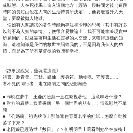
或狀態。人在死後馬上進入這個地方；經過一段時間之後（這段
時間的長短由他在人間的生活特質所決定），他要麼被升入天
堂，要麼被拋入地獄。
．假如有人閱讀我的著作時能夠專注和冷靜的思考（其中有許多
以前不為人知的事情），便很容易推論出，我不可能靠著現實中
所見到的，以及靠著與生活在靈界的人交流，來獲得這樣的知
識。這種知識是我們的救世主賜給我的，不是因為我個人的功
績，而是為了所有基督徒的救贖和幸福。
《故事沒說完，靈魂還沒走》
祖靈、刺青鬼、王爺、碟仙、護身符、動物魂、守護靈……
看不見的同行者，走在陰陽之間的悲歡離合
■ 昨晚在夢中，王爺的臉龐一直在凝視著他，這意味著什麼？
■ 對方的肩膀上負著幾個「另一個世界的朋友」，情況顯然不單
純……
■ 「公媽廳」祖先牌位上那條遮住哥哥名字的紅紙，怎麼自動脫
落了下來？
■ 老阿嬤已經過世「數日」了？但明明早上還看到她坐在藤椅上