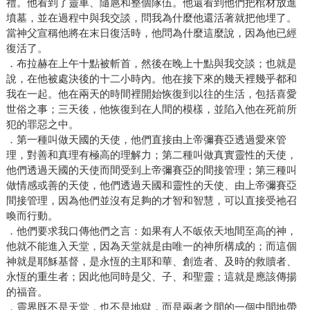
禮。他看到了靈車、隨扈和整個隊伍。他還看到他們把棺材放進
墳墓，並在過程中與我交談，問我為什麼他還活著就把他埋了。
當神父宣稱他將在末日復活時，他問為什麼這麼說，因為他已經
復活了。
．布拉赫在上午十點被斬首，然後在晚上十點與我交談；也就是
說，在他被處決後的十二小時內。他在接下來的幾天裡幾乎都和
我在一起。他在兩天的時間裡開始恢復到以往的生活，包括喜愛
世俗之事；三天後，他恢復到在人間的模樣，並陷入他在死前所
犯的罪惡之中。
．第一種叫做天國的天使，他們直接由上帝彌賽亞透過愛來管
理，對善和真理有極高的理解力；第二種叫做真實靈性的天使，
他們透過天國的天使而間受到上帝彌賽亞的間接管理；第三種叫
做情感或善的天使，他們透過天國和靈性的天使、由上帝彌賽亞
間接管理，因為他們並沒有足夠的才智和智慧，可以直接受祂召
喚而行動。
．他們要求我口傳他們之言：如果有人不皈依天地間至高的神，
他就不能進入天堂，因為天堂就是由唯一的神所構成的；而這個
神就是耶穌基督，是永恆的主耶和華、創造者、及時的救贖者、
永恆的重生者；因此他同時是父、子、和聖靈；這就是應該傳揚
的福音。
．靈界既不是天堂，也不是地獄，而是兩者之間的一個中間地帶