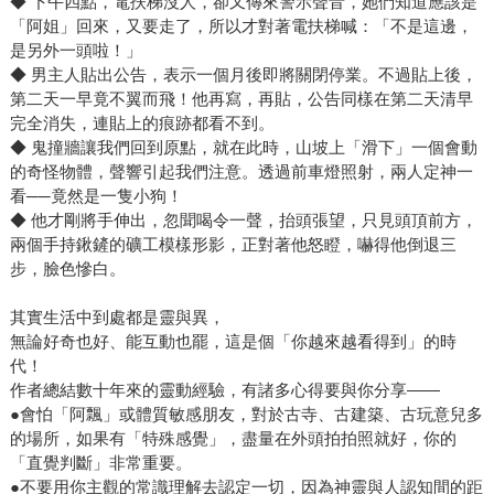
◆ 下午四點，電扶梯沒人，卻又傳來警示聲音，她們知道應該是
「阿姐」回來，又要走了，所以才對著電扶梯喊：「不是這邊，
是另外一頭啦！」
◆ 男主人貼出公告，表示一個月後即將關閉停業。不過貼上後，
第二天一早竟不翼而飛！他再寫，再貼，公告同樣在第二天清早
完全消失，連貼上的痕跡都看不到。
◆ 鬼撞牆讓我們回到原點，就在此時，山坡上「滑下」一個會動
的奇怪物體，聲響引起我們注意。透過前車燈照射，兩人定神一
看──竟然是一隻小狗！
◆ 他才剛將手伸出，忽聞喝令一聲，抬頭張望，只見頭頂前方，
兩個手持鍬鏟的礦工模樣形影，正對著他怒瞪，嚇得他倒退三
步，臉色慘白。
其實生活中到處都是靈與異，
無論好奇也好、能互動也罷，這是個「你越來越看得到」的時
代！
作者總結數十年來的靈動經驗，有諸多心得要與你分享——
●會怕「阿飄」或體質敏感朋友，對於古寺、古建築、古玩意兒多
的場所，如果有「特殊感覺」，盡量在外頭拍拍照就好，你的
「直覺判斷」非常重要。
●不要用你主觀的常識理解去認定一切，因為神靈與人認知間的距