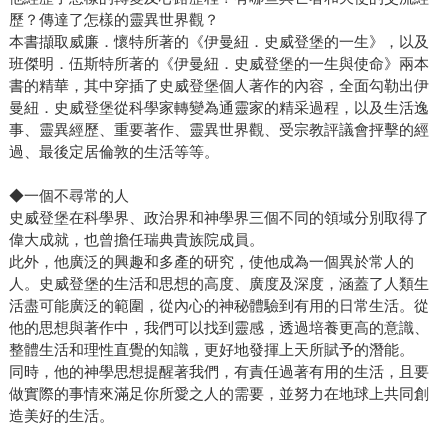
歷？傳達了怎樣的靈異世界觀？
本書擷取威廉．懷特所著的《伊曼紐．史威登堡的一生》，以及
班傑明．伍斯特所著的《伊曼紐．史威登堡的一生與使命》兩本
書的精華，其中穿插了史威登堡個人著作的內容，全面勾勒出伊
曼紐．史威登堡從科學家轉變為通靈家的精采過程，以及生活逸
事、靈異經歷、重要著作、靈異世界觀、受宗教評議會抨擊的經
過、最後定居倫敦的生活等等。
◆一個不尋常的人
史威登堡在科學界、政治界和神學界三個不同的領域分別取得了
偉大成就，也曾擔任瑞典貴族院成員。
此外，他廣泛的興趣和多產的研究，使他成為一個異於常人的
人。史威登堡的生活和思想的高度、廣度及深度，涵蓋了人類生
活盡可能廣泛的範圍，從內心的神秘體驗到有用的日常生活。從
他的思想與著作中，我們可以找到靈感，透過培養更高的意識、
整體生活和理性直覺的知識，更好地發揮上天所賦予的潛能。
同時，他的神學思想提醒著我們，有責任過著有用的生活，且要
做實際的事情來滿足你所愛之人的需要，並努力在地球上共同創
造美好的生活。