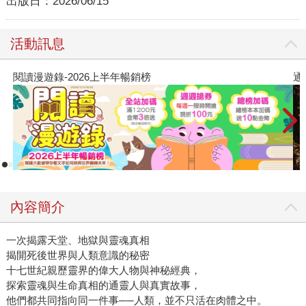
出版日：
2026/06/15
活動訊息
閱讀漫遊錄-2026上半年暢銷榜
通
內容簡介
一次揭露天堂、地獄與靈魂真相
揭開死後世界與人類意識的秘密
十七世紀親歷靈界的偉大人物與神秘經典，
探索靈魂與生命真相的通靈人與真實故事，
他們都共同指向同一件事──人類，並不只活在肉體之中。