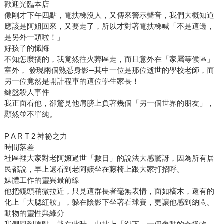
歡迎光臨本店
像剛才下午四點，電扶梯沒人，又傳來警示聲音，我們大概知道
應該是阿姐回來，又要走了，所以才對著電扶梯喊「不是這邊，
是另外一頭啦！」
好孩子的懺悔
不知怎麼搞的，我竟然往火葬區走，而且意外在「家屬等候區」
室外， 發現兩個熟悉身影─其中一位是那位逝世的學校老師，而
另一位竟然是開計程車的這位學生家長！
鍵盤殺人事件
我正面看他，卻驚見他肩膀上負著幾個「另一個世界的朋友」，
顯然並不單純。
P A R T 2 神祕之力
時間落差
社區裡大家對老阿嬤過世「數日」的說法大感驚訝，因為所有居
民都說，早上還看到老阿嬤坐在藤椅上跟大家打招呼。
媒體工作的靈異最前線
他把鏡頭稍微拉近，只見這群長者毫無表情，面如槁木，還有的
化上「大腮紅妝」，躲在陰影下坐著看球賽，更讓他感到納悶。
動物的靈性與緣分