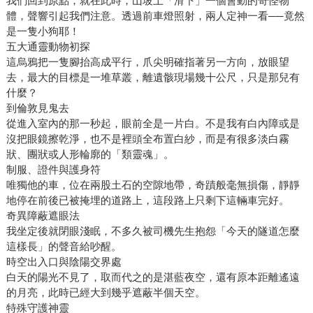
我們回到原點，就在此時，山坡上「滑下」一個會動的奇怪物
體，聲響引起我們注意。透過前車燈照射，兩人定神一看──竟然
是一隻小狗耶！
五大通靈動物初探
這烏鴉把一隻腳抬高成平行，爪尖明確指著另一方向，放眼望
去，最大的目標是一堆草叢，離遺骸現場幾十公尺，只是那兒有
什麼？
到倫敦見鬼去
從進入室內的那一秒起，眼前全是一片白。不是我有白內障或是
沒把眼鏡擦乾淨，也不是裡頭全布置白紗，而是有很多淡白霧
狀、團狀或人形輪廓的「類靈魂」。
制服、證件與護身符
唯獨他的車，位在兩股土石的空隙地帶，奇蹟般毫無損傷，靜靜
地停在前後已被掩埋的道路上，這段路上只剩下這輛車完好。
奇異障蔽遮眼法
我坐定後就閉眼淺眠，不多久被司機先生抱怨「今天的隧道怎麼
這樣長」的聲音給吵醒。
時空出入口與陰陽交界處
白天的陽光不見了，取而代之的是湛藍夜空，還有原本距離遙遠
的月亮，此時已經大到幾乎遮蔽半個天空。
特殊守護神靈