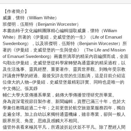
【作者簡介】
威廉．懷特（William White）
班傑明．伍斯特（Benjamin Worcester）
本書由柿子文化編輯團隊精心編輯擷取威廉．懷特（William
White）所著的《伊曼紐．史威登堡的一生》（Life of Emanuel
Swedenborg），以及班傑明．伍斯特（Benjamin Worcester）所
著的《伊曼紐．史威登堡的一生與使命》（The Life and Mission
of Emanuel Swedenborg）兩書所滴萃的精采內容編撰而成，全面
勾勒出伊曼紐．史威登堡從科學家轉變為通靈家的精采過程，以
及生活逸事、靈異經歷、重要著作、靈異世界觀、到晚年受宗教
評議會抨擊的經過、最後安詳去世的生活點滴，這是目前介紹這
位偉大的人物─伊曼紐．史威登堡最精彩詳實、同時也是唯一的
中文傳記。
張其錚
輔仁大學大眾傳播系畢業，銘傳大學傳播管理研究所畢業。
身為資深電視節目製作者、新聞編輯，資歷已滿三十年，也於大
學兼任教職超過二十年；之前更曾於航空旅遊業服務四年，獨自
走遍全球。加上自幼以來獨特通靈機緣，雖非專業，卻與一般人
眼界所見、角度、思維及感觸大不相同。
儘管外表看來極其平凡，所遇波折起伏並不平凡。除了歷經人間