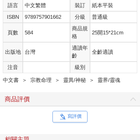
語言
中文繁體
裝訂
紙本平裝
ISBN
9789757901662
分級
普通級
商品規
頁數
584
25開15*21cm
格
適讀年
出版地
台灣
全齡適讀
齡
注音
級別
中文書
＞
宗教命理
＞
靈異/神秘
＞
靈界/靈魂
商品評價
寫評價
相關主題