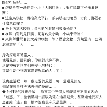
跟他打招呼……
■ 怎麼會有一群長者化上「大腮紅妝」，躲在陰影下坐著看球
賽？
■ 這隻烏鴉把一腳抬高成平行，爪尖明確指著另一方向，那裡有
什麼東西呢？
■ 身上的莫名咬痕，是已逝的胖貓回來撒嬌嗎？
■ 在深山遇到鬼打牆，竟有名貴小狗、小貓來帶路？
■ 來到舉世聞名的大英博物館，除了歷史文物，竟然還有一些四
處漂游的「人」……
身為療癒系通靈人，
他看見的、聽到的，你絕對想像不到。
這是神靈冥諸界都在變化的時代！
這是生活中到處充滿靈與異的人世間！
現實生活裡，每一處走過的風景，每一道遇見的光，
都躲在故事裡等我將他們喚醒……
◆ 他們竟然沒來考試──原來其中三個人可能是被不明原因給
「迷惑」了，整個星期一誤以為還在過星期天，甚至連他們家人
全都給「迷」住，根本沒察覺今天是星期一。