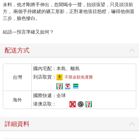
未料，他才剛將手伸出，忽聞喝令一聲，抬頭張望，只見頭頂前
方， 兩個手持鍬鏟的礦工形影，正對著他張目怒瞪，嚇得他倒退
三步，臉色慘白。
結語—預言準確又如何？
配送方式
國內宅配：本島、離島
到店取貨：
台灣
不限金額免運費
國際快遞：全球
海外
港澳店取：
詳細資料