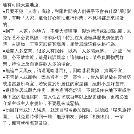
離有可能天差地遠。
●只要不犯「人家」底線，對陽世間的人們幾乎不會有什麼明顯影
響，有時「人家」還會好心幫忙進行作業，不見得都是來搗蛋
的。
●到了「人家」的地方，不要大聲喧嘩、製造髒污或亂闖亂撞，以
免招惹不必要風險，增添麻煩！特別在某些極具歷史價值的寺
院、古建物、王室宮殿這類場所，相當忌諱這種失格行為。
●避開人多空間。很多人有誤解，以為「人多陽氣盛」，那些「阿
飄」必不敢靠近，這是錯誤觀念！這個時代，某些負面物質群
聚，特性上反而更喜歡人多的場合。
●無論白天黑夜，請避開暗巷而行，因暗巷易聚陰，實屬不宜。
●不管是人或寵物，因為皆有一定「靈性」，骨灰還是放在靈骨塔
或適當處所為宜，若安置於所居住的家屋裡，絕對不是好選擇。
●選擇旅居或觀光住房，應考慮明亮舒適，不建議住在地下室或半
地下室的潮濕房間。當入住古堡或百年以上歷史建物，更務必遵
守業主或主人家規矩，不要亂來或惡搞。
●勿因好奇或別人慫恿，就逕自報名參加探險、試膽或「猛鬼旅行
團」，以免屆時帶回一堆「無形朋友」與你「相知相守」一輩
子，那可就後悔莫及囉。