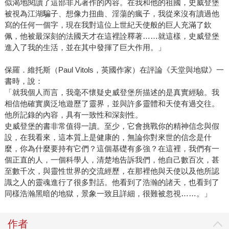
似渴地閱讀了這部非凡著作的內容。在我和他的祖國，史威登堡
被視為江湖騙子、想像力扭曲、淫蕩的瘋子，我從來沒有讀過他
寫的任何一個字，現在我對這位上世紀天使般的巨人充滿了欽
佩，他被最深刻的法國天才在這裡詮釋著……就這樣，史威登堡
進入了我的生活，並在其中發揮了巨大作用。」
保羅．維托斯（Paul Vitols，英國作家）在評論《天堂與地獄》一
書時，說：
「就我個人而言，我毫不懷疑史威登堡所描述的是真實經驗。我
相信他確實廣泛地遊歷了靈界，並與許多靈體和天使有過交往。
他所記錄的內容，具有一致性和深刻性。
史威登堡的書非常值得一讀。至少，它會挑戰你的精神信念與假
設，在我看來，這本質上是健康的，無論你對來世的信念是什
麼，你為什麼要持有它們？這個基礎有多強？在這裡，我們有一
個正直的人，一個科學人，清楚地告訴我們，他自己數百次，甚
至數千次，與靈性世界的交流經歷，在那裡他與天使以及他所認
識之人的靈魂進行了很多對話。他看到了浩瀚的諸天，也看到了
同樣浩瀚黑暗的地獄，景象一致且詳細，很難被忽視……。」
作者