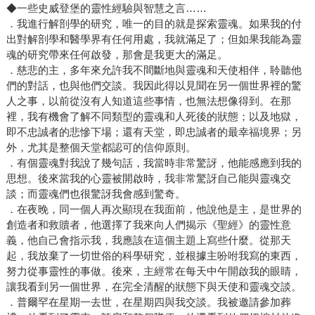
◆一些史威登堡的靈性經驗與智慧之言……
．我進行解剖學的研究，唯一的目的就是探索靈魂。如果我的付
出對解剖學和醫學界有任何用處，我就滿足了；但如果我能為靈
魂的研究帶來任何啟發，那會是我更大的滿足。
．慈悲的主，多年來允許我不間斷地與靈魂和天使相伴，聆聽他
們的對話，也與他們交談。我因此得以見聞在另一個世界裡的驚
人之事，以前從沒有人知道這些事情，也無法想像得到。在那
裡，我有機會了解不同類型的靈魂和人死後的狀態；以及地獄，
即不忠誠者的悲慘下場；還有天堂，即忠誠者的最幸福境界；另
外，尤其是整個天堂都認可的信仰原則。
．有個靈魂對我說了幾句話，我當時非常驚訝，他能感應到我的
思想。後來當我的心靈被開啟時，我非常驚訝自己能與靈魂交
談；而靈魂們也很驚訝我會感到驚奇。
．在夜晚，同一個人再次顯現在我面前，他說他是主，是世界的
創造者和救贖者，他選擇了我來向人們揭示《聖經》的靈性意
義，他自己會指示我，我應該在這個主題上寫些什麼。從那天
起，我放棄了一切世俗的科學研究，並根據主吩咐我寫的東西，
努力從事靈性的事做。後來，主經常在每天中午開啟我的眼睛，
讓我看到另一個世界，在完全清醒的狀態下與天使和靈魂交談。
．普爾罕在星期一去世，在星期四與我交談。我被邀請參加葬