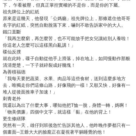
下， 乍看被壓，但真正掌控實權的不是你，而是你的下屬。
祖先牌位上的紅紙
原來是這幾天，他發現「公媽廳」祖先牌位上，那條遮住他哥哥
名字的紅紙，突然自動脫落下來，嚇到不敢告訴家中的大人。
鐵口直斷
「我再怎麼窮，再怎麼苦，也不可能放手把女兒讓給別人養啦！
你這老人怎麼可以這樣黑白亂講！」
碟仙反撲
就在此時，碟子自動從他手上滑落，掉在地上，如同慢動作那般
清清楚楚，一下子就碎裂成好幾塊！
為善積福德
「我每天要把蔬菜、水果、肉品等這些食材，送到這麼多地方
去，唯獨走你們這條山路，好像飛的一樣！又順又快，好像有一
堆人從後面推車子加速！」
刺青老外
我還以為出了什麼大事，哪知他把T恤一脫，身體一轉，媽啊！
「物美價廉」四個中文字，就這樣「黏」在他的背上！
更生修繕隊
突然有一天，雄仔到班後急忙告訴其他人，他昨晚作夢都只有一
個畫面─王爺大大的臉龐正在凝視著平躺睡覺的他！