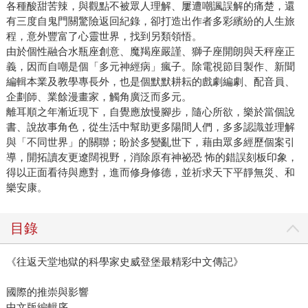
各種酸甜苦辣，與觀點不被眾人理解、屢遭嘲諷誤解的痛楚，還
有三度自鬼門關驚險返回紀錄，卻打造出作者多彩繽紛的人生旅
程，意外豐富了心靈世界，找到另類領悟。
由於個性融合水瓶座創意、魔羯座嚴謹、獅子座開朗與天秤座正
義，因而自嘲是個「多元神經病」瘋子。除電視節目製作、新聞
編輯本業及教學專長外，也是個默默耕耘的戲劇編劇、配音員、
企劃師、業餘漫畫家，觸角廣泛而多元。
離耳順之年漸近現下，自覺應放慢腳步，隨心所欲，樂於當個說
書、說故事角色，從生活中幫助更多陽間人們，多多認識並理解
與「不同世界」的關聯；盼於多變亂世下，藉由眾多經歷個案引
導，開拓讀友更遼闊視野，消除原有神祕恐 怖的錯誤刻板印象，
得以正面看待與應對，進而修身修德，並祈求天下平靜無災、和
樂安康。
目錄
《往返天堂地獄的科學家史威登堡最精彩中文傳記》
國際的推崇與影響
中文版編輯序