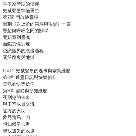
科學家時期的信仰
史威登堡準備重生
第7章 開啟通靈眼
籌劃《對上帝的崇拜與敬愛》一書
思想與呼吸之間的關聯
開始看到靈魂
面臨靈性試煉
認識靈界的緩慢過程
關於魔鬼與地獄
Part 2 史威登堡的逸事與靈異經歷
第8章 通靈日記與快樂信仰
靈魂的快樂信仰
第9章 靈異與預知經歷
死刑犯的未來
與王室成員交流
遠方的火災
夢見路易十四
預知俄皇去世
尋找遺失的收據