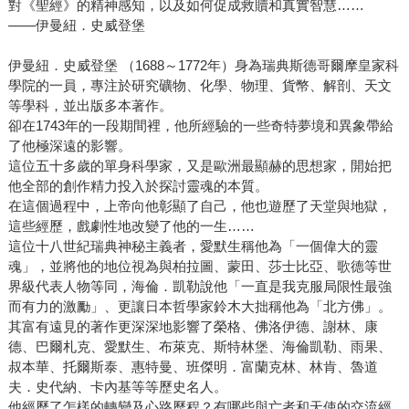
對《聖經》的精神感知，以及如何促成救贖和真實智慧……
——伊曼紐．史威登堡
伊曼紐．史威登堡 （1688～1772年）身為瑞典斯德哥爾摩皇家科
學院的一員，專注於研究礦物、化學、物理、貨幣、解剖、天文
等學科，並出版多本著作。
卻在1743年的一段期間裡，他所經驗的一些奇特夢境和異象帶給
了他極深遠的影響。
這位五十多歲的單身科學家，又是歐洲最顯赫的思想家，開始把
他全部的創作精力投入於探討靈魂的本質。
在這個過程中，上帝向他彰顯了自己，他也遊歷了天堂與地獄，
這些經歷，戲劇性地改變了他的一生……
這位十八世紀瑞典神秘主義者，愛默生稱他為「一個偉大的靈
魂」，並將他的地位視為與柏拉圖、蒙田、莎士比亞、歌德等世
界級代表人物等同，海倫．凱勒說他「一直是我克服局限性最強
而有力的激勵」、更讓日本哲學家鈴木大拙稱他為「北方佛」。
其富有遠見的著作更深深地影響了榮格、佛洛伊德、謝林、康
德、巴爾札克、愛默生、布萊克、斯特林堡、海倫凱勒、雨果、
叔本華、托爾斯泰、惠特曼、班傑明．富蘭克林、林肯、魯道
夫．史代納、卡內基等等歷史名人。
他經歷了怎樣的轉變及心路歷程？有哪些與亡者和天使的交流經