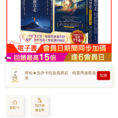
呀哈★吉伊卡哇旋風再起，精選周邊看過
加購
來
寫評價
喜歡+1
賺金幣