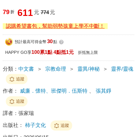
611
79
折
元
774
元
認購希望書包，幫助弱勢孩童上學不中斷！
30
預計最高可得金幣
點
?
100累1點 4點抵1元
HAPPY GO享
折抵無上限
分類：
中文書
＞
宗教命理
＞
靈異/神秘
＞
靈界/靈魂
追蹤
作者：
威廉．懷特、班傑明．伍斯特
、
張其錚
追蹤
譯者：
張家瑞
出版社：
柿子文化
追蹤