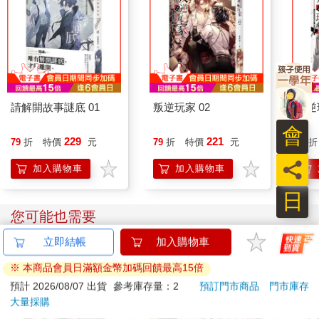
請解開故事謎底 01
叛逆玩家 02
叛逆
會
229
221
79
折
特價
元
79
折
特價
元
79
折
員
加入購物車
加入購物車
日
您可能也需要