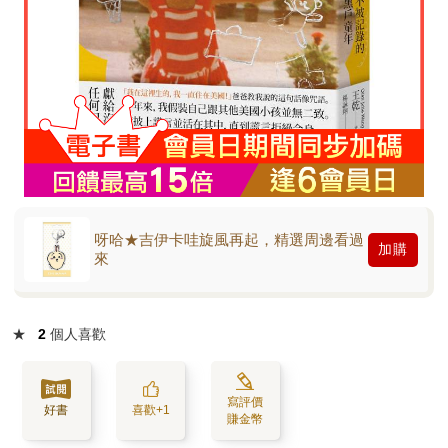
呀哈★吉伊卡哇旋風再起，精選周邊看過
加購
來
★
2
個人喜歡
寫評價
好書
喜歡+1
賺金幣