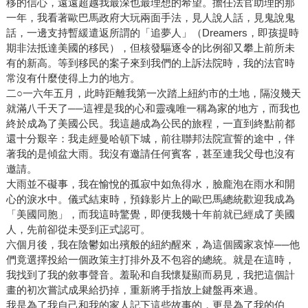
移的信心，遠遠超越我最深也最理想的希望。擔任法官助理的那
一年，我看著歐巴馬政府大玩兩面手法，見人說人話，見鬼說鬼
話，一邊支持暫緩遣返所謂的「追夢人」（Dreamers，即孩提時
期非法抵達美國的移民），但核發驅逐令的比例卻又攀上前所未
有的新高。等到移民的案子來到我們的上訴法院時，我的法官時
常沒有什麼使得上力的地方。
二○一六年五月，此時距離我第一次踏上紐約市的土地，隔沒幾天
就滿八千天了──這裡是我的心和靈魂唯一稱為家的地方，而我也
終於成為了美國公民。我這趟成為公民的旅程，一直到終點前都
還十分艱辛：我走經曼哈頓下城，前往聯邦法院宣誓的途中，伴
著我的是傾盆大雨。我沒有邀請任何賓客，甚至連我父母也沒有
邀請。
大雨並不礙事，我在愉悅的孤寂中如魚得水，臉龐泡在雨水和開
心的淚水中。儀式結束時，預錄影片上的歐巴馬總統歡迎我成為
「美國同胞」，而我這時驚覺，即便我幾十年前就已經成了美國
人，先前卻從未受到正式認可。
六個月後，我在陰鬱如出殯般的紐約醒來，為這個國家哀悼──他
們竟選擇投給一個政策主打排外及不包容的總統。就是在這時，
我找到了我的敘事聲音。羞恥和自我懷疑顯而易見，我把這個計
畫的初次嘗試成果給扔掉，重新將手指放上鍵盤再來過。
我是為了我自己和我的家人記下這些故事的，更是為了我的伯