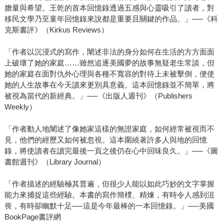
膽量與希望。王乾的首本回憶錄透過五感與心靈吸引了讀者，對
移民文學乃至童年回憶錄來說都是重要且關鍵的作品。」──《科
克斯書評》（Kirkus Reviews）
「作者以沉浸式的寫作，闡述非法的身分如何在生活的方方面面
上破壞了她的家庭……雖然追逐美國夢的故事無疑老生常談，但
她的家庭在面對仇外心理與各種不寬容的對待上未被擊倒，便使
她的人生故事在今天讀來更別具意義。這本回憶錄並不簡單，將
被視為當代的新經典。」──《出版人週刊》（Publishers
Weekly）
「作者動人地闡述了像她家這樣的無證家庭，如何經常被視而不
見，他們的經歷又如何被忽視。這本圍繞著許多人與地的回憶
錄，將使讀者在讀完最後一頁之後仍在心中回味良久。」──《圖
書館週刊》（Library Journal）
「作者描述的經驗極其普遍，但很少人能以如此巧妙的文字掌握
能力來捕捉這些經驗。本書的寫作簡樸、精煉，有時令人感到沮
喪，有時卻幽默十足──這是今年最棒的一本回憶錄。」──美國
BookPage書評網