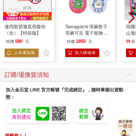
的眼睛看起來應該要是那個樣子的，但這很快成了我看待自己的
方式，讓當時的我認為，我的眼睛一定是哪裡出了問題。
從白人凝視的角度看待我的種族，讓我想起爸爸在中國時和我分
享的一個故事。他的某個英語教授同事先行來到美國，但跟他不
連同慾望澈底吞噬你
Tamagotchi 塔麻歌子
韓國S
同，這位同事後來回到中國講述她的經驗。她告訴爸爸，自己先
（全）【特裝版】
塔麻可吉 電子寵物 樂
山鬼
前從未發覺過，我們的臉孔有多麼扁平，以及白人的臉又是多麼
園系列（熱帶橙果／極
450
立體跟起伏有致，還擁有我們十分羨慕的突起眉毛、臉頰、鼻
580
1850
特價
元
特價
元
59
折
地冰雪）
子，而這一切，在她聽見有個白人同事說她是「鬆餅臉」時，便
上市通知我
加入購物車
深深烙印在她的靈魂之中。當時爸爸和我都笑了起來，覺得這還
真是我們這輩子聽過最荒唐的事了。但是，那個同事本人卻並不
覺得這有多好笑，她告訴爸爸，還用英文以示強調：「我日夜以
淚洗面。」
訂購/退換貨須知
破天荒第一次，我也感受到了她的哀傷。不過我試著安慰自己，
反正《辛普森家庭》裡的每個人都長得很怪嘛，比如說，媽媽美
加入金石堂 LINE 官方帳號『完成綁定』，隨時掌握出貨動
枝的髮型就很不可思議：又高又長，還是藍色的。我開始每天都
態：
在同樣的時間到神龕去，幾天後，我就認得出大部分角色了，他
們暴凸的雙眼，鋸齒狀的尖頭跟所有一切。
隔週，爸爸帶了台小電視回家，他是在人行道上的垃圾袋旁找到
的。這台電視甚至比神龕邊那台更小，塑膠外殼的背面還延伸著
一道裂縫，但我超愛這台電視的，讓我認識了PBS兒童台，是一
整個世界的新朋友。爸爸得去上班，媽媽也得去找工作，可是現
提醒您！！