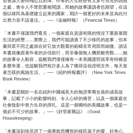
望會讓人變得殘忍且刻薄。作者的人生經歷有太多可預見的凶險
之處，會令人不禁想重複閱讀，而她的故事讓讀者也期望，在這
個以移民為基礎建立起來的國家，期許一個更好的未來並為此付
出努力並不該違法。」──《金融時報》（Financial Times）
「本書不僅讓我們看見，一個家庭在資源有限的情況下重新展開
生活的經歷……實際上，我們可能讀過了不少移民的故事，但本
書與眾不同之處就在於它放大觀看的範疇非常局部而細微。讀這
本書就像跟著作者的步伐前行，而非像個無人機那般旁觀……她
的故事令人動容，提醒我們僅僅擁有一本美國護照就享有特權是
多麼幸運，也提醒我們有許多人為了獲得這份證明文件，每天冒
著怎樣的風險生活。」──《紐約時報書評》（New York Times
Book Review）
「本書是關於一名在紐約中國城長大的無證華裔女孩的成長故
事，記載了小小的歡樂時刻、令人心碎的痛苦，以及一個家庭在
社會陰影中努力生存的掙扎。這是一個獨特的美國故事，也是一
個必不可少的故事。」──《好管家雜誌》（Good
Housekeeping）
「本書深刻地見證了一個勇敢而機智的移民孩子的愛、好奇心、