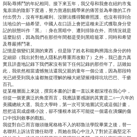
與恥辱搏鬥的年紀相同。接下來五年，我父母和我會在紐約市鬼
鬼祟祟的陰影下度過，努力熬過飢餓帶來的痛苦並為卑微的工作
付出勞力，沒有半點權利、沒辦法獲得醫療照護、也沒有得到合
法地位的一絲希望。中國人在口語上會把這種未正式獲取身分登
記的狀態叫作「黑」：身在黑暗中、遭到排除在外。而情況就是
這麼貼切，因為我們在那些年間都是受到黑暗籠罩，同時和希望
及尊嚴搏鬥著。
記憶是個變幻莫測的東西，但是除了姓名和能夠辨識出身分的特
定細節（我出於對他人隱私的尊重而改動了）之外，我已盡力真
實且詳盡地記錄下我們家沒有留下任何記錄的那些年了。話雖如
此，我依然相當遺憾無法還我父親的童年一個公道，因為那段時
光已經受到我永遠都無從理解的極大絕望摧殘得坑坑巴巴、千瘡
百孔。
從某種層面上來說，撰寫本書的計畫一直以來都深埋在我心中，
但從一個更廣泛的角度而言，我應該要感謝的其實是二○一六年的
美國總統大選。我念大學時，第一次可笑地嘗試完成這個計畫，
想把這寫成虛構小說，卻不懂根本就不可能從一個還在潰爛的傷
口中找到敘事的觀點。
我從對自己而言徹頭徹尾格格不入的耶魯法學院畢業之後，替一
名聯邦上訴法官擔任助理，而她在我心中注入了對於正義堅定不