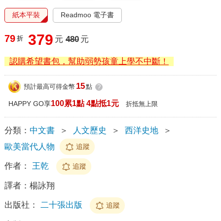
紙本平裝
Readmoo 電子書
379
79
折
元
480
元
認購希望書包，幫助弱勢孩童上學不中斷！
15
預計最高可得金幣
點
?
100累1點 4點抵1元
HAPPY GO享
折抵無上限
分類：
中文書
＞
人文歷史
＞
西洋史地
＞
歐美當代人物
追蹤
作者：
王乾
追蹤
譯者：
楊詠翔
出版社：
二十張出版
追蹤