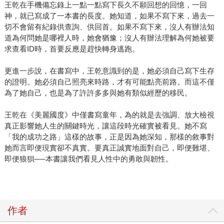
王乾在手機備忘錄上一點一點寫下長久不願回想的回憶，一回
神，就已寫成了一本書的長度。她知道，如果不寫下來，過去一
切不會留有紀錄供查詢、供回首。如果不寫下來，沒人有辦法知
道為何問她是哪裡人時，她會猶豫；沒人有辦法理解為何她被要
求查看ID時，首要反應是趕快轉身逃跑。
更進一步說，在書寫中，王乾意識到的是，她必須自己寫下生存
的證明。她必須自己照亮來時路，才有可能點亮前路。而這不僅
為了她自己，也是為了許許多多與她有類似經歷的移民。
王乾在《美麗國度》中僅書寫童年，為的就是去強調、放大檢視
真正影響她人生的關鍵時光，讓這段時光確實被看見。她不寫
「我的成功之路」這樣的故事，正是因為她深知，那樣的敘事對
她而言即便現實卻不真實。要真正誠實地面對自己，即便難堪、
即便狼狽──本書讓我們看見人性中的勇敢與韌性。
作者