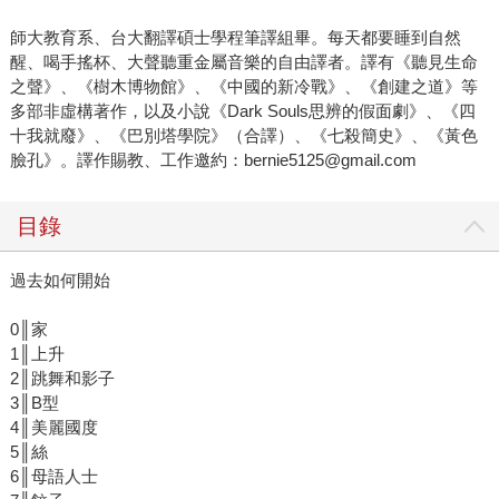
師大教育系、台大翻譯碩士學程筆譯組畢。每天都要睡到自然
醒、喝手搖杯、大聲聽重金屬音樂的自由譯者。譯有《聽見生命
之聲》、《樹木博物館》、《中國的新冷戰》、《創建之道》等
多部非虛構著作，以及小說《Dark Souls思辨的假面劇》、《四
十我就廢》、《巴別塔學院》（合譯）、《七殺簡史》、《黃色
臉孔》。譯作賜教、工作邀約：bernie5125@gmail.com
目錄
過去如何開始
0║家
1║上升
2║跳舞和影子
3║B型
4║美麗國度
5║絲
6║母語人士