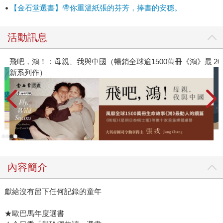
如今，移民第二代紛紛成長，身上除了肩負上一代的焦慮與
【金石堂選書】帶你重溫紙張的芬芳，捧書的安穩。
夢，他們創作的核心關懷更關乎自我身分的重新審視：除了
解讀種族的現實，如何成為本真的自我，也是課題。作品如
活動訊息
韓裔美籍作家蜜雪兒‧桑娜（Michelle Zauner）的《沒有媽媽
的超市》（Crying in H Mart）、徐華（Hua Jsu）的《Stay
逾1500萬冊《鴻》最
2026年8月金石堂強力推薦
True保持真誠》（Stay True），都在反覆詰問上一代人的美
國夢，並從中探問、細緻地闡述他們這一輩移民二代的自我
認同。 《美麗國度》（Beautiful Country）便是此一系列書
寫中獨特的存在。作者王乾（Qian Julie Wang）在書中闡述
曾作為沒有合法身分的「無證黑戶」在美國生活的童年往
事，而書名取做「美麗國度」，說的即是她最早對美國的想
像，也是諸多移民最初對美國的嚮往。書中，王乾選擇讓童
年的自己作為發聲主角，時而殘酷、時而幽默地道出黑戶時
期的所見所想。儘管她必然是書中主角，書中最令人怵目驚
內容簡介
心的卻是她眼中成年人的艱辛──作為孩童的她是被保護的身
分，但父母卻是最直接面對語言、環境極端轉變的人，而她
獻給沒有留下任何記錄的童年
眼睜睜見識到父母為了生存，變成他們原先不願成為的那類
★歐巴馬年度選書
人：安靜、不多嘴、隱形。 王乾在書中描寫大量往事，但卻