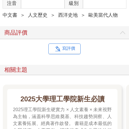
注音
級別
入夢鄉。
我記得的下一件事，就是醒來看見老婦人的雙眼，布滿皺紋，且
中文書
＞
人文歷史
＞
西洋史地
＞
歐美當代人物
因白內障而汙濁。她正大喊著我無法理解的廣東話，身體的重量
靠在刮痕滿布的拐杖上。隨著所有的血液衝上我的臉，我尖聲噴
出一句道歉：「對不起！」接著，我便從敞開的門溜走，然後三
商品評價
步併作兩步蹦跳上階梯，回到我們的房間。
我記不得這整段時間媽媽和爸爸人在哪，只記得在美國，他們留
下我自己一個人的時間，比以往都還多。他們從未發現這起事
寫評價
件，即便我在之後幾天都提心吊膽，等待著我的懲罰降臨。而我
下一次看見儲藏室的門再度打開，那個小房間已經不再空蕩蕩的
了，反倒是裝滿了一袋袋的米跟一罐罐的貓食。
相關主題
───
在我們新家的夜晚，媽媽和我會頹坐在黑暗中，遠離窗戶。每一
2025大學理工學院新生必讀
次我往窗邊或光線靠近一丁點，媽媽都會大叫：「危險！」危機
四伏──根據媽媽的說法，我們所在新國度中的一切都很危險，甚
2025理工學院新生硬實力 × 人文素養 × 未來視野
至連走近窗戶或開燈都是。外頭的碰碰聲是槍聲，她說，而要是
為主軸，涵蓋科學思維奠基、科技趨勢洞察、人
他們看見我們在家裡，就也有可能會對我們開槍。
文素養拓展、經典著作啟發。 書籍是成本最低的
我從不質疑她告訴我的事，而且我也害怕到不敢問為什麼會有人