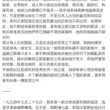
家庭。在學校外，成人和小孩也沒有兩樣，用石塊、鵝卵石、狗
屎丟他，他祖父的榮耀已不復見──當年他長袖善舞地協商及談
判，可是想辦法保住了村莊，不受日本人占領的姦淫和劫掠染
指；來到王家院落託他父親寫書法的訪客也不再出現。從那時
起，就只剩他母親瘀青的臉，還有他父親沉默又節制的眼淚，紅
衛兵衝進來洗劫他們早已殘破不堪的家園時，他的四個姊姊只能
尖叫。
我父母人生的開端，正是在這樣的背景之下展開。我媽的痛苦，
則是身為一個女兒，並且生在一個和政府糾纏不清的家族中，無
論她父親權力多大，都不夠保護她免於她生活時代下的騷亂及性
別歧視。她在距離我父親家數百公里遠的地方長大，而他們遭受
的苦難，既看似相同，卻又彷彿天差地別。
半個世紀以及移民到世界的另一頭之後，我得靠著心理諮商緩慢
又艱難的揭露，才了解創傷的線頭已經織入了我的家庭，還有我
童年的每一層肌理之中。
───
一九九四年七月二十九日，我拿著一紙太快就要到期的簽證，抵
達甘迺迪國際機場。五天前，我剛滿七歲，和我父親開始他日日