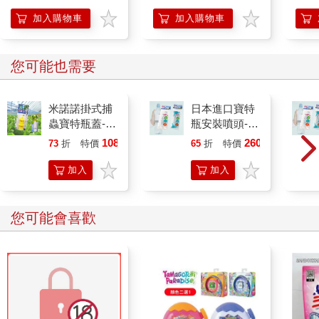
雨水而變得汙濁的水。院中有五顏六色的貓咪：長著黑色斑點的
加入購物車
加入購物車
白貓跟虎斑貓。中國幾乎沒有什麼流浪動物，而當大舅舅告訴
我，我在美國會看見前所未見的事物時，我從來都沒想像過，竟
然可以這麼幸運地生活在群貓之間。但假如貓咪算是某種跡象，
您可能也需要
代表的卻是美國會充滿不可靠的朋友。我每天出去都會心懷希
望，覺得會找到牠們，而有些日子牠們確實也會在，友善又誘
人，可是其他日子，牠們卻若即若離，躲在裂縫和角落中，害我
米諾諾掛式捕
日本進口寶特
得到處找。而牠們的眼睛似乎也會隨著天氣改變，前一秒還充滿
蟲寶特瓶蓋-2
瓶安裝噴頭-2
仰慕，下一秒就散發輕藐，感覺牠們的心情就像我們的生活一樣
入x12組
入x2包
1088
260
73
折
特價
元
65
折
特價
元
瞬息萬變。
我在院子裡也找到了另一個更為堅定不移的朋友。院子的後牆連
加入
加入
著一個狹窄的平臺，上方有個微微突出的屋頂。在平臺上，有個
購物
購物
佛教神龕，放著一張張裱框的照片，裡面的人長得很像包租婆，
車
車
年齡卻老少交錯，此外還有線香跟一盤盤水果。平臺末端，則放
您可能會喜歡
有我這輩子見過最小的電視，寬度大概只有三十公分吧。
我第一次過來平臺上時，唯一的聲響來源，是來自小電視上播放
的《辛普森家庭》；沒有半個字是我聽得懂的，但鮮豔的色彩和
長相古怪的角色，依舊讓我目不轉睛。裡面的白人膚色是深黃色
的，中國人角色則是淺黃膚色。我知道他們應該是中國人，是因
為他們的眼睛更細、更長、更斜，在那之前，我都不知道中國人