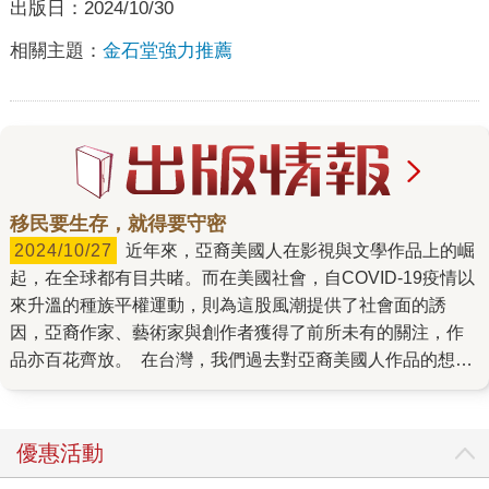
出版日：
2024/10/30
相關主題：
金石堂強力推薦
移民要生存，就得要守密
2024/10/27
近年來，亞裔美國人在影視與文學作品上的崛
起，在全球都有目共睹。而在美國社會，自COVID-19疫情以
來升溫的種族平權運動，則為這股風潮提供了社會面的誘
因，亞裔作家、藝術家與創作者獲得了前所未有的關注，作
品亦百花齊放。 在台灣，我們過去對亞裔美國人作品的想
像，大多落在譚恩美（Amy Tan）的《喜福會》（The Joy
Luck Club），強調亞裔家庭受到二戰影響而導致衝突與破裂
的創傷故事。而在這些敘事中，美國夢是明亮的信念、也是
優惠活動
陰鬱的夢幻，龐大又宛如近在眼前，卻似乎永遠無法企及。