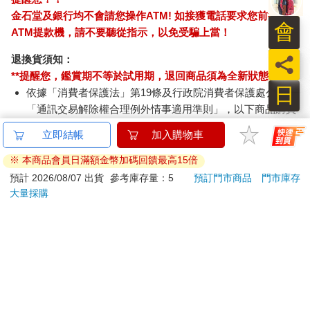
在還是夏天，學校根本還沒開學，所以有好幾天，我都獨自待在
金石堂及銀行均不會請您操作ATM! 如接獲電話要求您前往
我們的房間裡，還得到嚴格的指示，絕對不准離開，除了去上廁
會
ATM提款機，請不要聽從指示，以免受騙上當！
所以及去廚房找東西吃之外──而且，我還得把食物拿回來，並在
房間裡吃。在這漫長的幾個小時期間，電視和我成了同道中人，
員
退換貨須知：
跟我一樣，難過又孤單，被體積更大、裂縫也更少的媽媽給遺棄
**提醒您，鑑賞期不等於試用期，退回商品須為全新狀態**
在路邊。
日
依據「消費者保護法」第19條及行政院消費者保護處公告之
我們房裡的電視永遠都開著，就連我在讀書或小睡的時候也是。
「通訊交易解除權合理例外情事適用準則」，以下商品購買
那些免費的頻道，FOX五台、PBS十三台，以及後來出現的UPN
後，除商品本身有瑕疵外，將不提供7天的猶豫期：
九台跟WB十一台，讓我的生活感覺沒那麼空洞。離開中國以前，
立即結帳
加入購物車
易於腐敗、保存期限較短或解約時即將逾期。（如：生
我從來沒獨處過，所以身邊再次環繞著其他人的聲音還蠻不錯
鮮食品）
※ 本商品會員日滿額金幣加碼回饋最高15倍
的，就算他們是身在一個小螢幕裡，就算他們講的是一種我還沒
依消費者要求所為之客製化給付。（客製化商品）
預計 2026/08/07 出貨
參考庫存量：5
預訂門市商品
門市庫存
學會的語言。尤其是PBS兒童台，從我後來會認出是《閱讀彩
報紙、期刊或雜誌。（含MOOK、外文雜誌）
大量採購
虹》（Reading Rainbow）及《羅傑斯先生的鄰居》（Mister
Rogers' Neighborhood）的節目中，為我提供了替代的家人。不
經消費者拆封之影音商品或電腦軟體。
久之後，新的節目也加入了我的大家庭，例如《拼圖地》（The
非以有形媒介提供之數位內容或一經提供即為完成之線
Puzzle Place）和《許願骨》（Wishbone）。雖然我的父母不
上服務，經消費者事先同意始提供。（如：電子書、電
在，羅傑斯先生卻在，告訴我世界上只有這麼一個我，而且他就
子雜誌、下載版軟體、虛擬商品…等）
跟我一樣喜歡我自己，即便我當時的英文能力還聽不懂。
已拆封之個人衛生用品。（如：內衣褲、刮鬍刀、除毛
我最愛的節目絕對是《拼圖地》。只要電視在播，我總是相當享
刀…等）
受，就算是重播我看過的集數也無妨。我很喜歡所有玩偶看來好
若非上列種類商品，均享有到貨7天的猶豫期（含例假