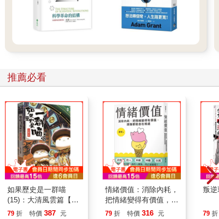
沒有狗肉啦，這只是美國人叫作「披薩」的東西。
我拿紙袋的方式，使得披薩自己捲起來了，變得好像是包了內餡
一樣。我咬下一口時，起司還拉長牽絲，黏黏的，卡在我的手
指、紙袋、下巴上，害我也開始傻笑了起來。這個可怕、驚人、
好吃的物質到底是什麼啊？而且為什麼我現在才第一次吃到？
我花了一秒才發現切片的棕色蘑菇，也完全不像我以前吃過的任
何東西：有點彈性，也沒那麼有味道。大聲咀嚼了第二口「披
推薦必看
薩」後，我遞給媽媽，光是品嘗還黏在我手指上的屑屑就很滿足
了。
棕色的紙袋裡只有一片，是我們一家三口的晚餐。我已經學會美
國這裡的餐點都更小份，我們吃的食物很快就能讓我們填飽肚
子，起司和乳製品是我們從前很少吃的東西。但我總是在一個小
時內又會餓起來。吃美國人的食物，就像是大口吞下巨大且馬上
就會帶來滿足的氣泡。
───
如果歷史是一群喵
情緒價值：消除內耗，
叛逆
流浪貓是我們新家中我最喜歡的一部分。屋子有個圍起來的
(15)：大清風雲篇【萌
把情緒變得有價值，跟
後院，全都是貓，院子各處，老包租婆放置了一碟碟便宜的貓
貓漫畫學歷史】
誰都能自在相處
387
316
食，混雜著米飯和一碗碗曾經很新鮮、但很快就因落葉、塵土和
79
折
特價
元
79
折
特價
元
79
折