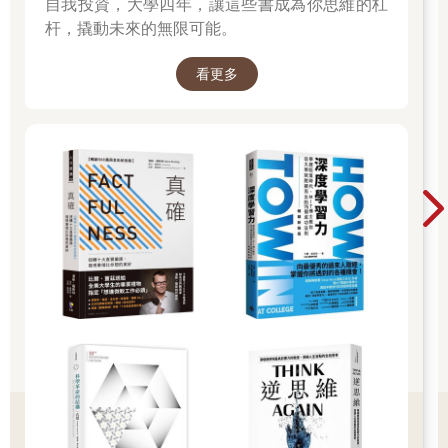
想對我們開槍。
自我投資，大學四年，讓這些書成為你思維的杠
所以我們每晚都坐在黑暗中，我坐在我的小床上，離媽媽只有幾
杆，撬動未來的無限可能。
公分，她則坐在多多少少大了一點的床上。我們兩人都坐得直直
的，並靠在窗戶對面的牆上，直到聽見爸爸疲憊的腳步聲爬上樓
看更多
梯，來到我們的房間。他總是一走進來就開燈。
「為什麼關著？」
燈為什麼關著？爸爸總是這樣一成不變質問媽媽。根本就沒必
要，他堅稱，可是媽媽只要爸爸不在，就會變得對美國的一切都
很不確定。
「乾乾，妳看。」爸爸說，手上拿著一個棕色紙袋對我示意。他
用古怪的方式拿著袋子，抓在側邊，用兩隻手水平捧著。
「什麼？」
「妳開呀！」打開袋子，他命令。
所以我從他手上搶過袋子，然後轉成垂直狀，本來就要這樣的
吧，我心想。
「小心！」爸爸說。
我總是很疑惑為什麼在中文裡「小心」會代表「注意點」。
打開這個袋子讓我想起有一次望進一隻鬥牛犬的嘴巴。那是媽媽
的朋友帶過來的，狗兒直接朝我跑來，熱氣吞噬了我的臉，並漫
進我的毛孔，一股濃烈的臭味讓我暈頭轉向。
「狗！」我厭惡大喊，害得我爸媽都大笑出聲。爸爸解釋說裡面