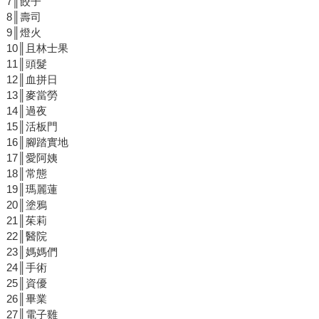
7║餃子
8║壽司
9║燈火
10║且林士果
11║頭髮
12║血拼日
13║麥當勞
14║過夜
15║活板門
16║腳踏實地
17║愛阿姨
18║常態
19║瑪麗蓮
20║塗鴉
21║茱莉
22║醫院
23║媽媽們
24║手術
25║資優
26║畢業
27║電子雞