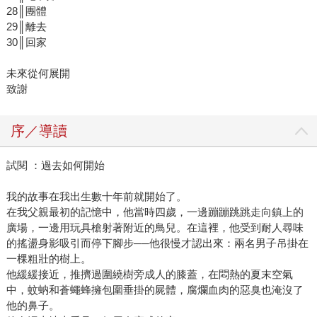
28║團體
29║離去
30║回家
未來從何展開
致謝
序／導讀
試閱 ：過去如何開始
我的故事在我出生數十年前就開始了。
在我父親最初的記憶中，他當時四歲，一邊蹦蹦跳跳走向鎮上的
廣場，一邊用玩具槍射著附近的鳥兒。在這裡，他受到耐人尋味
的搖盪身影吸引而停下腳步──他很慢才認出來：兩名男子吊掛在
一棵粗壯的樹上。
他緩緩接近，推擠過圍繞樹旁成人的膝蓋，在悶熱的夏末空氣
中，蚊蚋和蒼蠅蜂擁包圍垂掛的屍體，腐爛血肉的惡臭也淹沒了
他的鼻子。