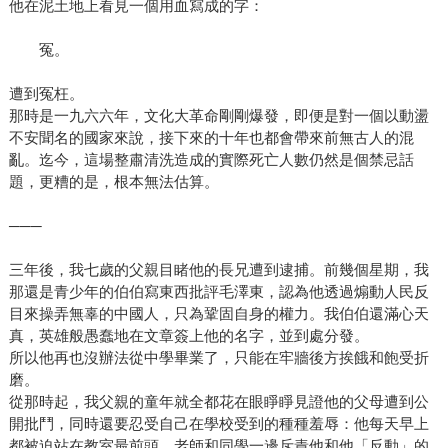
他在泥土地上看見一個用血寫成的字：
冤。
遭到冤枉。
那時是一九六六年，文化大革命剛剛爆發，即便是對一個以動盪
不安聞名的國家來說，接下來的十年也都會帶來前無古人的混
亂。迄今，這場整肅清洗造成的實際死亡人數仍然是個禁忌話
題，更糟的是，根本無法估算。
───
三年後，我七歲的父親目睹他的長兄遭到逮捕。前幾個星期，我
那還是青少年的伯伯寫東西批評毛澤東，認為他透過煽動人民反
目來操弄無辜的中國人，只為鞏固自身的權力。我伯伯還滿心天
真，英雄般愚蠢地在文章簽上他的名字，並到處分發。
所以他再也沒辦法從中學畢業了，只能在牢牆後方挨餓和飽受折
磨。
從那時起，我父親的童年就全都花在眼睜睜見證他的父母遭到公
開批鬥，同時還要忍受自己在學校受到的種種羞辱：他每天早上
都被迫站在教室最前頭，老師和同學一邊斥責他和他「反動」的