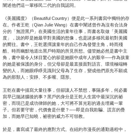
闡述他們這一輩移民二代的自我認同。
《美麗國度》（Beautiful Country）便是此一系列書寫中獨特的存
在。作者王乾（Qian Julie Wang）在書中闡述曾作為沒有合法身
分的「無證黑戶」在美國生活的童年往事，而書名取做「美麗國
度」，說的即是她最早對美國的想像，也是諸多移民最初對美國
的嚮往。書中，王乾選擇讓童年的自己作為發聲主角，時而殘
酷、時而幽默地道出黑戶時期的所見所想。儘管她必然是書中主
角，書中最令人怵目驚心的卻是她眼中成年人的艱辛──作為孩童
的她是被保護的身分，但父母卻是最直接面對語言、環境極端轉
變的人，而她眼睜睜見識到父母為了生存，變成他們原先不願成
為的那類人：安靜、不多嘴、隱形。
王乾在書中描寫大量往事，但卻讓人不禁想，事隔多年，何必書
寫早已拋諸腦後的事？黑戶的身分是王乾人生當中最深沉的祕
密，而現已是成功律師的她，大可將不算光彩的過去埋藏一輩
子。但若要守密，代價會是什麼？──即是自我欺騙、謊言的疊
加，而她早已知曉，祕密的威力不可領教。
於是，書寫成了最終的應對方式。在紐約市漫長的通勤過程中，