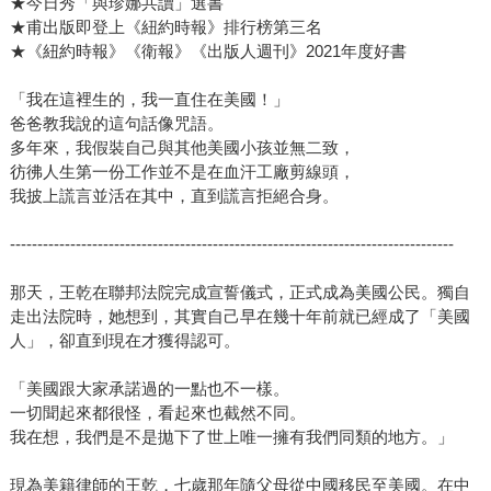
★今日秀「與珍娜共讀」選書
讓人不禁想，事隔多年，何必書寫早已拋諸腦後的事？黑戶
★甫出版即登上《紐約時報》排行榜第三名
的身分是王乾人生當中最深沉的祕密，而現已是成功律師的
★《紐約時報》《衛報》《出版人週刊》2021年度好書
她，大可將不算光彩的過去埋藏一輩子。但若要守密，代價
會是什麼？──即是自我欺騙、謊言的疊加，而她早已知曉，
「我在這裡生的，我一直住在美國！」
祕密的威力不可領教。 於是，書寫成了最終的應對方式。在
爸爸教我說的這句話像咒語。
紐約市漫長的通勤過程中，王乾在手機備忘錄上一點一點寫
多年來，我假裝自己與其他美國小孩並無二致，
彷彿人生第一份工作並不是在血汗工廠剪線頭，
下長久不願回想的回憶，一回神，就已寫成了一本書的長
我披上謊言並活在其中，直到謊言拒絕合身。
度。她知道，如果不寫下來，過去一切不會留有紀錄供查
詢、供回首。如果不寫下來，沒人有辦法知道為何問她是哪
---------------------------------------------------------------------------------
裡人時，她會猶豫；沒人有辦法理解為何她被要求查看ID
時，首要反應是趕快轉身逃跑。 更進一步說，在書寫中，王
那天，王乾在聯邦法院完成宣誓儀式，正式成為美國公民。獨自
乾意識到的是，她必須自己寫下生存的證明。她必須自己照
走出法院時，她想到，其實自己早在幾十年前就已經成了「美國
亮來時路，才有可能點亮前路。而這不僅為了她自己，也是
人」，卻直到現在才獲得認可。
為了許許多多與她有類似經歷的移民。 王乾在《美麗國度》
「美國跟大家承諾過的一點也不一樣。
中僅書寫童年，為的就是去強調、放大檢視真正影響她人生
一切聞起來都很怪，看起來也截然不同。
的關鍵時光，讓這段時光確實被看見。她不寫「我的成功之
我在想，我們是不是拋下了世上唯一擁有我們同類的地方。」
路」這樣的故事，正是因為她深知，那樣的敘事對她而言即
便現實卻不真實。要真正誠實地面對自己，即便難堪、即便
現為美籍律師的王乾，七歲那年隨父母從中國移民至美國。在中