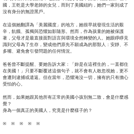
狼狽──本書讓我們看見人性中的勇敢與韌性。
國，王乾是大學老師的女兒，而到了美國紐約，她們一家則成了
沒有身分的無證黑戶。
在這個她翻譯為「美麗國度」的地方，她很早就發現生活的艱
辛，飢餓、孤獨與恐懼如影隨形。然而，作為孩童的她被保護
著，父母才是最直接面對語言與環境全然轉變的人。她眼睜睜見
識到父母為了生存，變成他們原先不願成為的那類人：安靜、不
多嘴、避免會引發問題的任何情況。
爸爸曾不斷提醒、要她告訴大家：「妳是在這裡生的，一直都住
在美國！」只要不斷覆述這個句子，就不會有人敢忽視她，更不
會遭到逮捕或遣返。但在當年，恐懼淹沒一切，擁有的只有擔心
受怕的心。
然而，如果她跟其他所有正常的美國小孩別無二致，會是什麼感
覺？
身為一個真正的美國人，究竟是什麼樣子的？
※ ※ ※ ※ ※