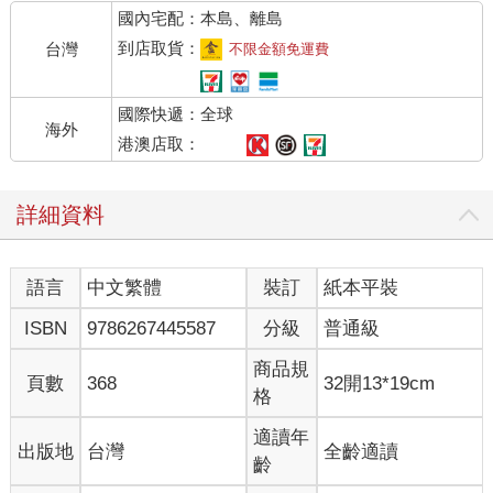
國內宅配：本島、離島
多黎各人──就算是在中文裡，這幾個字我也聽都沒聽過。共用的
廚房也在一樓，雖然這是我所住過最糟糕的房子，卻擁有我見過
到店取貨：
台灣
不限金額免運費
最巨大的廚房。中國的廚房是女性的領域，所以和外屋共屬家中
地位最低的空間，通常會遭貶低為最狹小、最骯髒、最不通風的
國際快遞：全球
區域。而即便我們得和屋子裡的所有人和所有蟑螂共用新廚房，
海外
這個廚房還是有個中島，跟一間人可以走進去的儲藏室。
港澳店取：
出於某種理由，我們的包租婆喜歡在大家吃飯時躲在那間儲藏室
裡。她是個嬌小的老婦人，面容友善、一頭白髮、駝著背的樣子
詳細資料
讓我想起蒸包子。每一次我們在廚房裡時，我要是說了些什麼，
爸爸都會要我住嘴，並指指儲藏室，提醒我那個駝背的嬌小婦人
在裡面。第一個月我完全不相信他，直到某天吃完晚餐後，我把
語言
中文繁體
裝訂
紙本平裝
燈關掉並躲在中島後頭，才過了幾分鐘，我便聽見儲藏室的門嘎
吱打開，屋子的地板也因為新動靜和重量的轉移發出呻吟。我從
ISBN
9786267445587
分級
普通級
中島的角落窺探出去，發現我們包租婆佝僂的背正朝門口移動。
她身後的儲藏室門沒關。我從沒見過那扇門打開過，所以把握機
商品規
頁數
368
32開13*19cm
會跑了進去，將身後的門緊緊關上，門把的喀噠聲在整間木頭房
格
間中迴盪。門邊有個通風孔，就在其中一面牆的底部，我滑下身
子，把眼睛靠在木板條上。當然囉，我可以清清楚楚看見外頭。
適讀年
出版地
台灣
全齡適讀
身體側躺著，雙眼從通風孔往外望的我，待在堅硬的地板上，等
齡
著某個人出現可以讓我監視，這肯定沒有太難受，因為我竟然陷