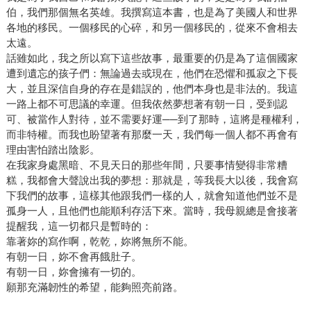
伯，我們那個無名英雄。我撰寫這本書，也是為了美國人和世界
各地的移民。一個移民的心碎，和另一個移民的，從來不會相去
太遠。
話雖如此，我之所以寫下這些故事，最重要的仍是為了這個國家
遭到遺忘的孩子們：無論過去或現在，他們在恐懼和孤寂之下長
大，並且深信自身的存在是錯誤的，他們本身也是非法的。我這
一路上都不可思議的幸運。但我依然夢想著有朝一日，受到認
可、被當作人對待，並不需要好運──到了那時，這將是種權利，
而非特權。而我也盼望著有那麼一天，我們每一個人都不再會有
理由害怕踏出陰影。
在我家身處黑暗、不見天日的那些年間，只要事情變得非常糟
糕，我都會大聲說出我的夢想：那就是，等我長大以後，我會寫
下我們的故事，這樣其他跟我們一樣的人，就會知道他們並不是
孤身一人，且他們也能順利存活下來。當時，我母親總是會接著
提醒我，這一切都只是暫時的：
靠著妳的寫作啊，乾乾，妳將無所不能。
有朝一日，妳不會再餓肚子。
有朝一日，妳會擁有一切的。
願那充滿韌性的希望，能夠照亮前路。