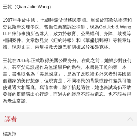
王乾（Qian Julie Wang）
1987年生於中國，七歲時隨父母移民美國。畢業於耶魯法學院和
史瓦斯摩文理學院。曾擔任商業訴訟律師，現為Gottlieb & Wang
LLP 律師事務所合夥人，致力於教育、公民權利、身障、歧視等
相關案件。文章散見於《紐約時報》和《華盛頓郵報》等報章媒
體。現與丈夫、兩隻搜救犬鹽巴和胡椒居於布魯克林。
王乾在2016年正式取得美國公民身分。在此之前，她鮮少對任何
人、甚至父母談起作為無證黑戶的過往。本書是王乾的第一本
書，書名取名為「美麗國度」，是為了反映諸多外來者對美國這
個國家的美好想像，但現實是，不同移民的背景或條件差異可能
使遭遇大相逕庭。寫這本書，除了拾起過往，她也嘗試為仍不敢
發聲的群體講出心裡話，而過去的經歷不該被遺忘、也不該被視
為老生常談。
譯者
楊詠翔