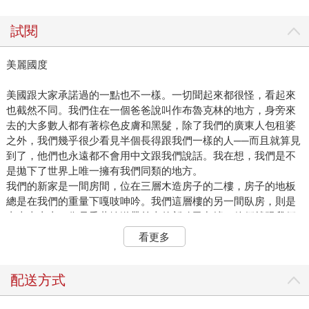
試閱
美麗國度
美國跟大家承諾過的一點也不一樣。一切聞起來都很怪，看起來
也截然不同。我們住在一個爸爸說叫作布魯克林的地方，身旁來
去的大多數人都有著棕色皮膚和黑髮，除了我們的廣東人包租婆
之外，我們幾乎很少看見半個長得跟我們一樣的人──而且就算見
到了，他們也永遠都不會用中文跟我們說話。我在想，我們是不
是拋下了世界上唯一擁有我們同類的地方。
我們的新家是一間房間，位在三層木造房子的二樓，房子的地板
總是在我們的重量下嘎吱呻吟。我們這層樓的另一間臥房，則是
由來來去去、像是乘著輸送帶前來的新移民占據，他們就跟我們
一樣，只能剛剛好湊出足夠的錢付房租而已。再隔壁的一扇門，
看更多
則是通往一間所有人共用的浴室；媽媽在美國交代我的最初幾件
事之一，就是我在裡面時，務必永遠都要把門給鎖上。我們已經
不在中國了，我不能把門放著沒鎖，而且我最好也都不要讓門開
配送方式
著。
一樓也有兩間臥房，另一個家庭住在其中一間，爸爸說他們是波