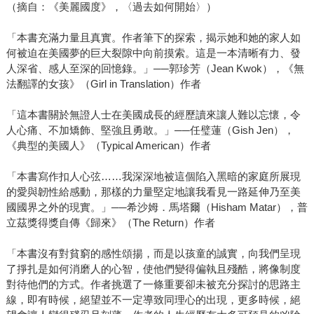
（摘自：《美麗國度》，〈過去如何開始〉）
「本書充滿力量且真實。作者筆下的探索，揭示她和她的家人如
何被迫在美國夢的巨大裂隙中向前摸索。這是一本清晰有力、發
人深省、感人至深的回憶錄。」──郭珍芳（Jean Kwok），《無
法翻譯的女孩》（Girl in Translation）作者
「這本書關於無證人士在美國成長的經歷讀來讓人難以忘懷，令
人心痛、不加矯飾、堅強且勇敢。」──任璧蓮（Gish Jen），
《典型的美國人》（Typical American）作者
「本書寫作扣人心弦……我深深地被這個陷入黑暗的家庭所展現
的愛與韌性給感動，那樣的力量堅定地讓我看見一路延伸乃至美
國國界之外的現實。」──希沙姆．馬塔爾（Hisham Matar），普
立茲獎得獎自傳《歸來》（The Return）作者
「本書沒有對貧窮的感性頌揚，而是以孩童的誠實，向我們呈現
了掙扎是如何消磨人的心智，使他們變得偏執且殘酷，將像制度
對待他們的方式。作者挑選了一條重要卻未被充分探討的思路主
線，即有時候，絕望並不一定導致同理心的出現，更多時候，絕