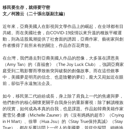
移民要生存，就得要守密
文／柯雅云（二十張出版副主編）
近年來，亞裔美國人在影視與文學作品上的崛起，在全球都有目
共睹。而在美國社會，自COVID-19疫情以來升溫的種族平權運
動，則為這股風潮提供了社會面的誘因，亞裔作家、藝術家與創
作者獲得了前所未有的關注，作品亦百花齊放。
在台灣，我們過去對亞裔美國人作品的想像，大多落在譚恩美
（Amy Tan）的《喜福會》（The Joy Luck Club），強調亞裔家
庭受到二戰影響而導致衝突與破裂的創傷故事。而在這些敘事
中，美國夢是明亮的信念、也是陰鬱的夢幻，龐大又宛如近在眼
前，卻似乎永遠無法企及。
如今，移民第二代紛紛成長，身上除了肩負上一代的焦慮與夢，
他們創作的核心關懷更關乎自我身分的重新審視：除了解讀種族
的現實，如何成為本真的自我，也是課題。作品如韓裔美籍作家
蜜雪兒‧桑娜（Michelle Zauner）的《沒有媽媽的超市》（Crying
in H Mart）、徐華（Hua Jsu）的《Stay True保持真誠》（Stay
True），都在反覆詰問上一代人的美國夢，並從中探問、細緻地