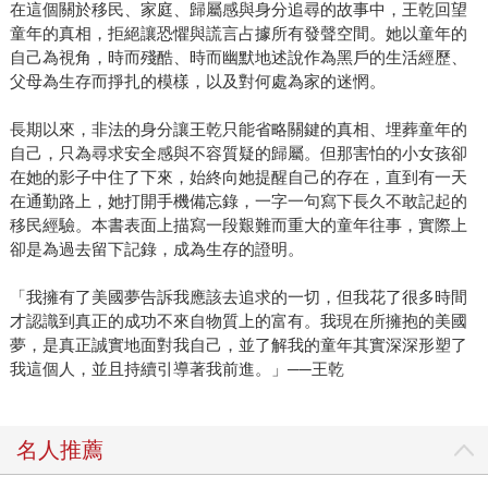
在這個關於移民、家庭、歸屬感與身分追尋的故事中，王乾回望
童年的真相，拒絕讓恐懼與謊言占據所有發聲空間。她以童年的
自己為視角，時而殘酷、時而幽默地述說作為黑戶的生活經歷、
父母為生存而掙扎的模樣，以及對何處為家的迷惘。
長期以來，非法的身分讓王乾只能省略關鍵的真相、埋葬童年的
自己，只為尋求安全感與不容質疑的歸屬。但那害怕的小女孩卻
在她的影子中住了下來，始終向她提醒自己的存在，直到有一天
在通勤路上，她打開手機備忘錄，一字一句寫下長久不敢記起的
移民經驗。本書表面上描寫一段艱難而重大的童年往事，實際上
卻是為過去留下記錄，成為生存的證明。
「我擁有了美國夢告訴我應該去追求的一切，但我花了很多時間
才認識到真正的成功不來自物質上的富有。我現在所擁抱的美國
夢，是真正誠實地面對我自己，並了解我的童年其實深深形塑了
我這個人，並且持續引導著我前進。」──王乾
名人推薦